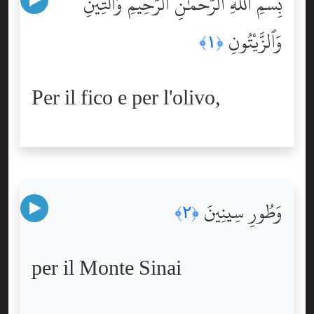
بِّسْمِ ٱللَّهِ ٱلرَّحْمَٰنِ ٱلرَّحِيمِ وَٱلتِّينِ
وَٱلزَّيْتُونِ
﴿١﴾
Per il fico e per l'olivo,
وَطُورِ سِينِينَ
﴿٢﴾
per il Monte Sinai