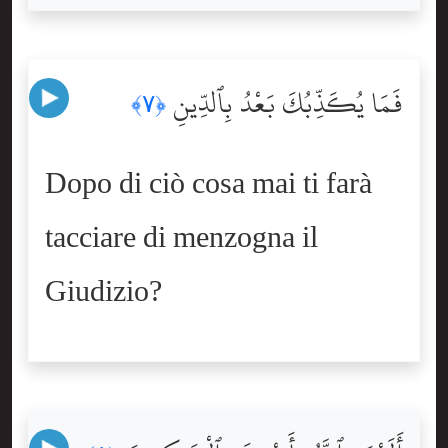
فَمَا يُكَذِّبُكَ بَعْدُ بِٱلدِّينِ
﴿٧﴾
Dopo di ciò cosa mai ti farà
tacciare di menzogna il
Giudizio?