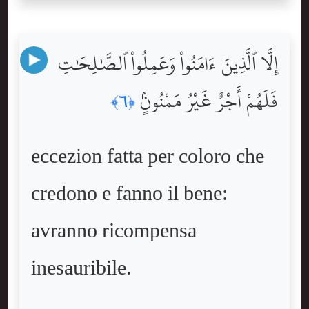
إِلَّا ٱلَّذِينَ ءَامَنُواْ وَعَمِلُواْ ٱلصَّٰلِحَٰتِ
فَلَهُمْ أَجْرٌ غَيْرُ مَمْنُونٍۢ
﴿٦﴾
eccezion fatta per coloro che
credono e fanno il bene:
avranno ricompensa
inesauribile.