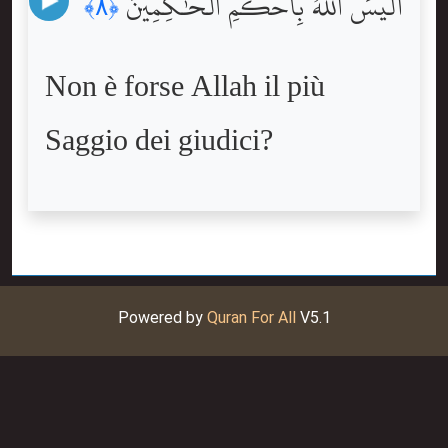
أَلَيْسَ ٱللَّهُ بِأَحْكَمِ ٱلْحَٰكِمِينَ
﴿٨﴾
Non è forse Allah il più
Saggio dei giudici?
Powered by
Quran For All
V5.1