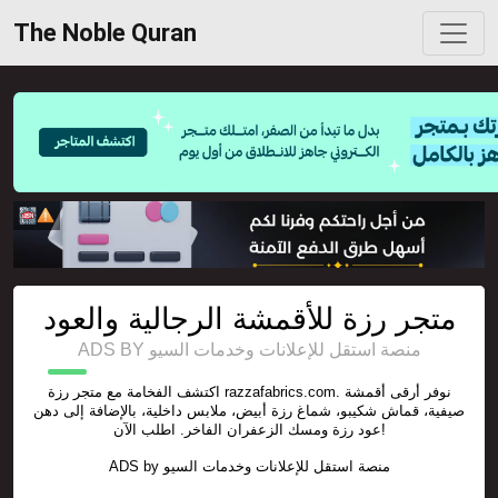
The Noble Quran
متجر رزة للأقمشة الرجالية والعود
ADS BY منصة استقل للإعلانات وخدمات السيو
اكتشف الفخامة مع متجر رزة razzafabrics.com. نوفر أرقى أقمشة
صيفية، قماش شكيبو، شماغ رزة أبيض، ملابس داخلية، بالإضافة إلى دهن
عود رزة ومسك الزعفران الفاخر. اطلب الآن!
ADS by
منصة استقل للإعلانات وخدمات السيو