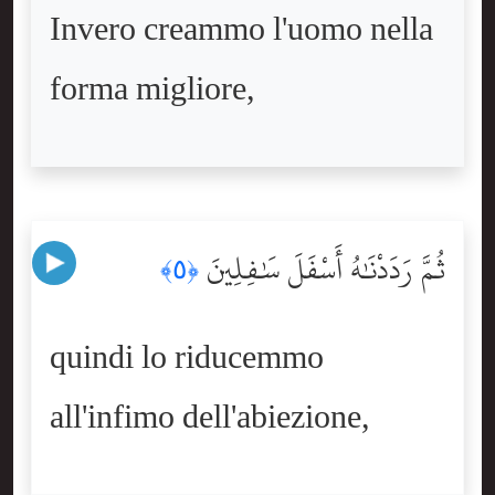
Invero creammo l'uomo nella
forma migliore,
ثُمَّ رَدَدْنَٰهُ أَسْفَلَ سَٰفِلِينَ
﴿٥﴾
quindi lo riducemmo
all'infimo dell'abiezione,