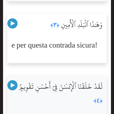
وَهَٰذَا ٱلْبَلَدِ ٱلْأَمِينِ
﴿٣﴾
e per questa contrada sicura!
لَقَدْ خَلَقْنَا ٱلْإِنسَٰنَ فِىٓ أَحْسَنِ تَقْوِيمٍۢ
﴿٤﴾