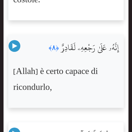
إِنَّهُۥ عَلَىٰ رَجْعِهِۦ لَقَادِرٌۭ
﴿٨﴾
[Allah] è certo capace di
ricondurlo,