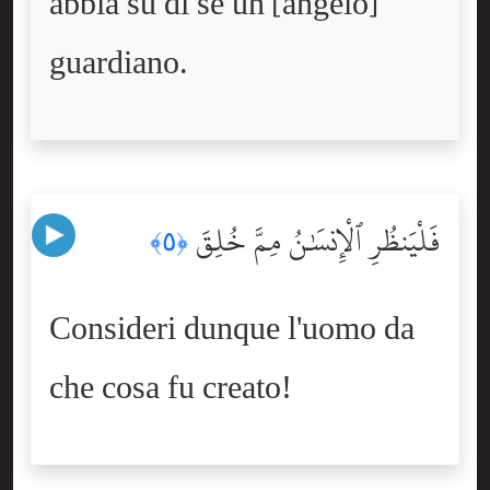
abbia su di sé un [angelo]
guardiano.
فَلْيَنظُرِ ٱلْإِنسَٰنُ مِمَّ خُلِقَ
﴿٥﴾
Consideri dunque l'uomo da
che cosa fu creato!