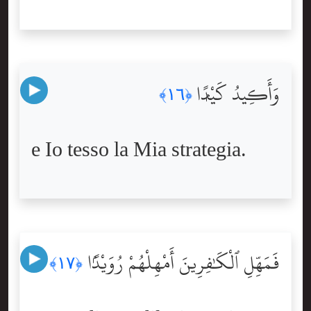
وَأَكِيدُ كَيْدًۭا
﴿١٦﴾
e Io tesso la Mia strategia.
فَمَهِّلِ ٱلْكَٰفِرِينَ أَمْهِلْهُمْ رُوَيْدًۢا
﴿١٧﴾