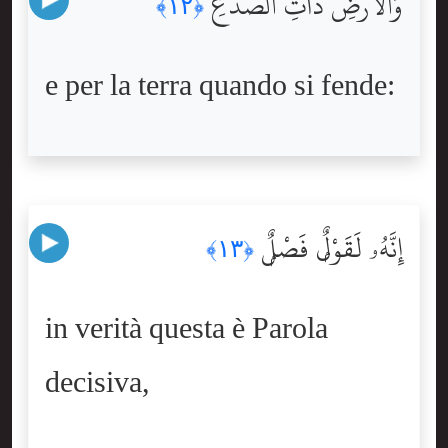
وَٱلْأَرْضِ ذَاتِ ٱلصَّدْعِ
﴿١٢﴾
e per la terra quando si fende:
إِنَّهُۥ لَقَوْلٌۭ فَصْلٌۭ
﴿١٣﴾
in verità questa è Parola
decisiva,