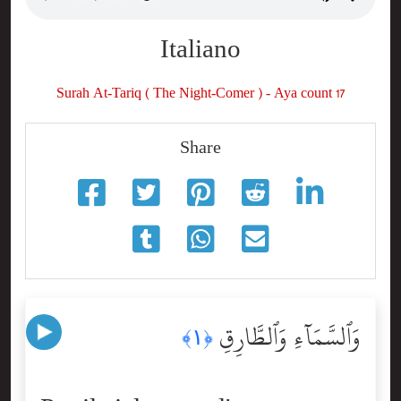
Italiano
Surah At-Tariq ( The Night-Comer ) - Aya count 17
Share
وَٱلسَّمَآءِ وَٱلطَّارِقِ
﴿١﴾