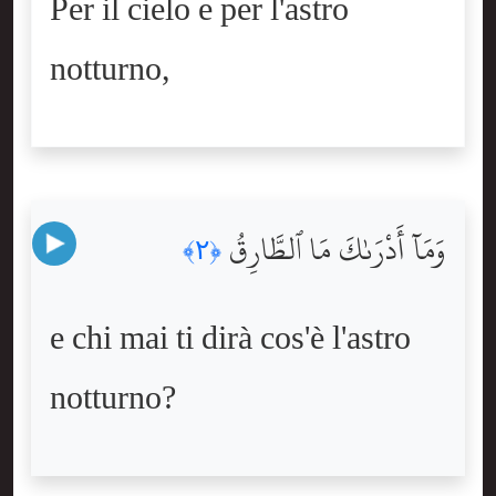
Per il cielo e per l'astro
notturno,
وَمَآ أَدْرَىٰكَ مَا ٱلطَّارِقُ
﴿٢﴾
e chi mai ti dirà cos'è l'astro
notturno?