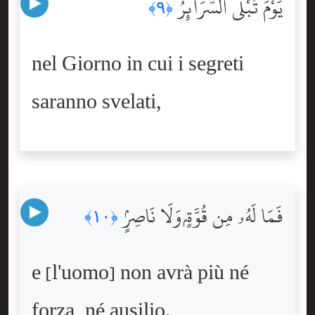
يَوْمَ تُبْلَى ٱلسَّرَآئِرُ
﴿٩﴾
nel Giorno in cui i segreti
saranno svelati,
فَمَا لَهُۥ مِن قُوَّةٍۢ وَلَا نَاصِرٍۢ
﴿١٠﴾
e [l'uomo] non avrà più né
forza, né ausilio.