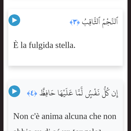
ٱلنَّجْمُ ٱلثَّاقِبُ
﴿٣﴾
È la fulgida stella.
إِن كُلُّ نَفْسٍۢ لَّمَّا عَلَيْهَا حَافِظٌۭ
﴿٤﴾
Non c'è anima alcuna che non