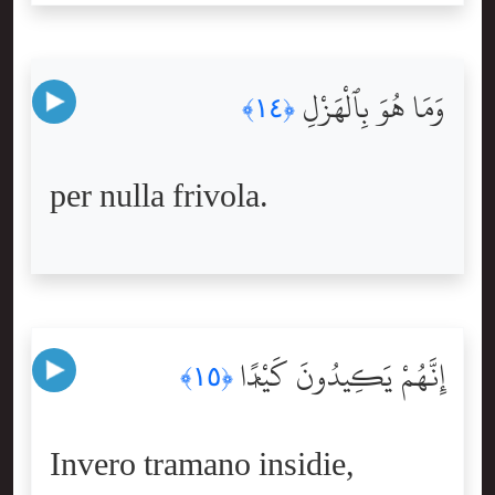
وَمَا هُوَ بِٱلْهَزْلِ
﴿١٤﴾
per nulla frivola.
إِنَّهُمْ يَكِيدُونَ كَيْدًۭا
﴿١٥﴾
Invero tramano insidie,