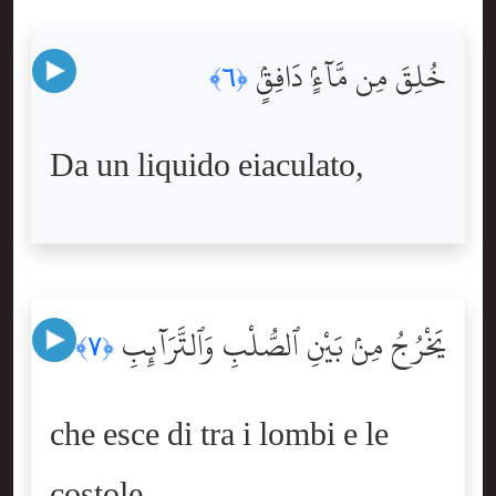
خُلِقَ مِن مَّآءٍۢ دَافِقٍۢ
﴿٦﴾
Da un liquido eiaculato,
يَخْرُجُ مِنۢ بَيْنِ ٱلصُّلْبِ وَٱلتَّرَآئِبِ
﴿٧﴾
che esce di tra i lombi e le
costole.