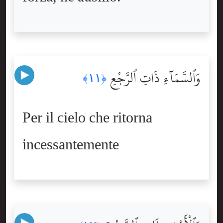
وَٱلسَّمَآءِ ذَاتِ ٱلرَّجْعِ
﴿١١﴾
Per il cielo che ritorna
incessantemente