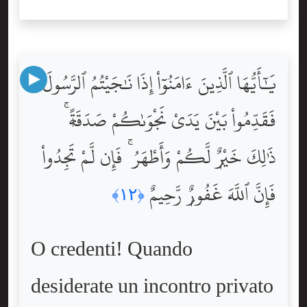
يَٰٓأَيُّهَا ٱلَّذِينَ ءَامَنُوٓاْ إِذَا نَٰجَيْتُمُ ٱلرَّسُولَ
فَقَدِّمُواْ بَيْنَ يَدَىْ نَجْوَىٰكُمْ صَدَقَةًۭ ۚ
ذَٰلِكَ خَيْرٌۭ لَّكُمْ وَأَطْهَرُ ۚ فَإِن لَّمْ تَجِدُواْ
فَإِنَّ ٱللَّهَ غَفُورٌۭ رَّحِيمٌ
﴿١٢﴾
O credenti! Quando
desiderate un incontro privato