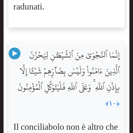
radunati.
إِنَّمَا ٱلنَّجْوَىٰ مِنَ ٱلشَّيْطَٰنِ لِيَحْزُنَ
ٱلَّذِينَ ءَامَنُواْ وَلَيْسَ بِضَآرِّهِمْ شَيْـًٔا إِلَّا
بِإِذْنِ ٱللَّهِ ۚ وَعَلَى ٱللَّهِ فَلْيَتَوَكَّلِ ٱلْمُؤْمِنُونَ
﴿١٠﴾
Il conciliabolo non è altro che