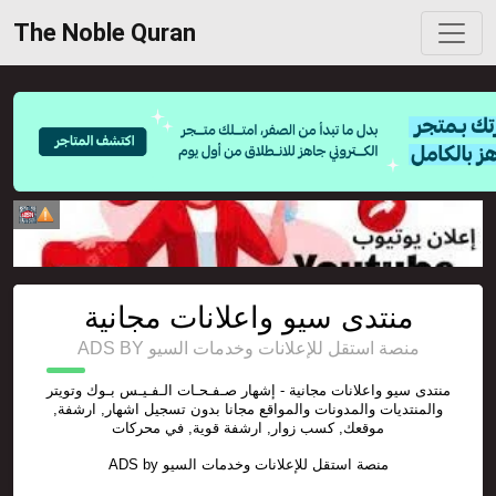
The Noble Quran
منتدى سيو واعلانات مجانية
ADS BY منصة استقل للإعلانات وخدمات السيو
منتدى سيو واعلانات مجانية - إشهار صـفـحـات الـفـيـس بـوك وتويتر
والمنتديات والمدونات والمواقع مجانا بدون تسجيل اشهار, ارشفة,
موقعك, كسب زوار, ارشفة قوية, في محركات
ADS by
منصة استقل للإعلانات وخدمات السيو