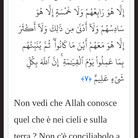
إِلَّا هُوَ رَابِعُهُمْ وَلَا خَمْسَةٍ إِلَّا هُوَ
سَادِسُهُمْ وَلَآ أَدْنَىٰ مِن ذَٰلِكَ وَلَآ أَكْثَرَ
إِلَّا هُوَ مَعَهُمْ أَيْنَ مَا كَانُواْ ۖ ثُمَّ يُنَبِّئُهُم
بِمَا عَمِلُواْ يَوْمَ ٱلْقِيَٰمَةِ ۚ إِنَّ ٱللَّهَ بِكُلِّ
شَىْءٍ عَلِيمٌ
﴿٧﴾
Non vedi che Allah conosce
quel che è nei cieli e sulla
terra ? Non c'è conciliabolo a