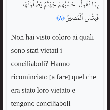
بِمَا نَقُولُ ۚ حَسْبُهُمْ جَهَنَّمُ يَصْلَوْنَهَا ۖ
فَبِئْسَ ٱلْمَصِيرُ
﴿٨﴾
Non hai visto coloro ai quali
sono stati vietati i
conciliaboli? Hanno
ricominciato [a fare] quel che
era stato loro vietato e
tengono conciliaboli