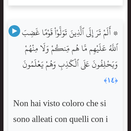
۞ أَلَمْ تَرَ إِلَى ٱلَّذِينَ تَوَلَّوْاْ قَوْمًا غَضِبَ
ٱللَّهُ عَلَيْهِم مَّا هُم مِّنكُمْ وَلَا مِنْهُمْ
وَيَحْلِفُونَ عَلَى ٱلْكَذِبِ وَهُمْ يَعْلَمُونَ
﴿١٤﴾
Non hai visto coloro che si
sono alleati con quelli con i