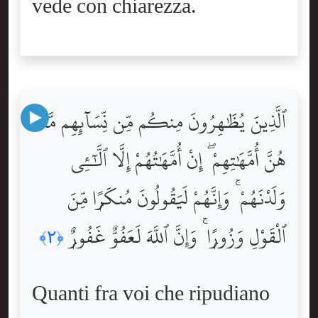
vede con chiarezza.
ٱلَّذِينَ يُظَٰهِرُونَ مِنكُم مِّن نِّسَآئِهِم مَّا
هُنَّ أُمَّهَٰتِهِمْ ۖ إِنْ أُمَّهَٰتُهُمْ إِلَّا ٱلَّٰٓـِٔى
وَلَدْنَهُمْ ۚ وَإِنَّهُمْ لَيَقُولُونَ مُنكَرًۭا مِّنَ
ٱلْقَوْلِ وَزُورًۭا ۚ وَإِنَّ ٱللَّهَ لَعَفُوٌّ غَفُورٌۭ
﴿٢﴾
Quanti fra voi che ripudiano