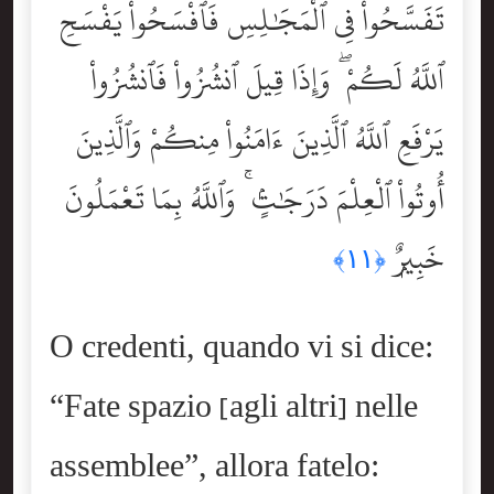
تَفَسَّحُواْ فِى ٱلْمَجَٰلِسِ فَٱفْسَحُواْ يَفْسَحِ
ٱللَّهُ لَكُمْ ۖ وَإِذَا قِيلَ ٱنشُزُواْ فَٱنشُزُواْ
يَرْفَعِ ٱللَّهُ ٱلَّذِينَ ءَامَنُواْ مِنكُمْ وَٱلَّذِينَ
أُوتُواْ ٱلْعِلْمَ دَرَجَٰتٍۢ ۚ وَٱللَّهُ بِمَا تَعْمَلُونَ
خَبِيرٌۭ
﴿١١﴾
O credenti, quando vi si dice:
“Fate spazio [agli altri] nelle
assemblee”, allora fatelo: