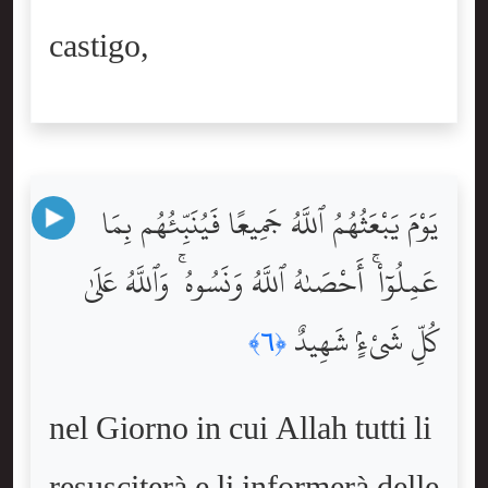
castigo,
يَوْمَ يَبْعَثُهُمُ ٱللَّهُ جَمِيعًۭا فَيُنَبِّئُهُم بِمَا
عَمِلُوٓاْ ۚ أَحْصَىٰهُ ٱللَّهُ وَنَسُوهُ ۚ وَٱللَّهُ عَلَىٰ
كُلِّ شَىْءٍۢ شَهِيدٌ
﴿٦﴾
nel Giorno in cui Allah tutti li