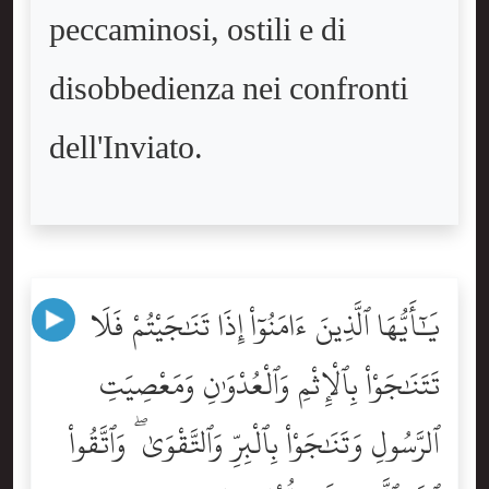
peccaminosi, ostili e di
disobbedienza nei confronti
dell'Inviato.
يَٰٓأَيُّهَا ٱلَّذِينَ ءَامَنُوٓاْ إِذَا تَنَٰجَيْتُمْ فَلَا
تَتَنَٰجَوْاْ بِٱلْإِثْمِ وَٱلْعُدْوَٰنِ وَمَعْصِيَتِ
ٱلرَّسُولِ وَتَنَٰجَوْاْ بِٱلْبِرِّ وَٱلتَّقْوَىٰ ۖ وَٱتَّقُواْ