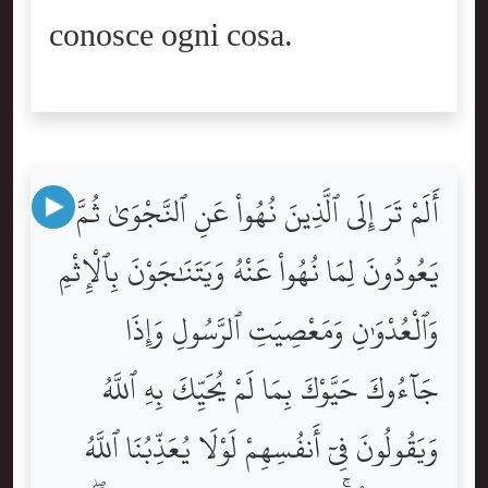
conosce ogni cosa.
أَلَمْ تَرَ إِلَى ٱلَّذِينَ نُهُواْ عَنِ ٱلنَّجْوَىٰ ثُمَّ
يَعُودُونَ لِمَا نُهُواْ عَنْهُ وَيَتَنَٰجَوْنَ بِٱلْإِثْمِ
وَٱلْعُدْوَٰنِ وَمَعْصِيَتِ ٱلرَّسُولِ وَإِذَا
جَآءُوكَ حَيَّوْكَ بِمَا لَمْ يُحَيِّكَ بِهِ ٱللَّهُ
وَيَقُولُونَ فِىٓ أَنفُسِهِمْ لَوْلَا يُعَذِّبُنَا ٱللَّهُ