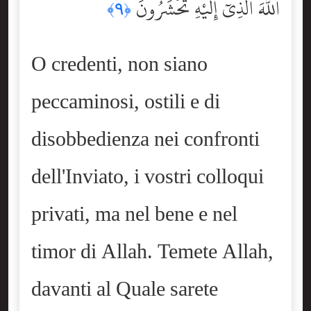
ٱللَّهَ ٱلَّذِىٓ إِلَيْهِ تُحْشَرُونَ
﴿٩﴾
O credenti, non siano
peccaminosi, ostili e di
disobbedienza nei confronti
dell'Inviato, i vostri colloqui
privati, ma nel bene e nel
timor di Allah. Temete Allah,
davanti al Quale sarete