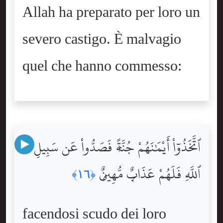
Allah ha preparato per loro un
severo castigo. È malvagio
quel che hanno commesso:
ٱتَّخَذُوٓاْ أَيْمَٰنَهُمْ جُنَّةًۭ فَصَدُّواْ عَن سَبِيلِ
ٱللَّهِ فَلَهُمْ عَذَابٌۭ مُّهِينٌۭ
﴿١٦﴾
facendosi scudo dei loro