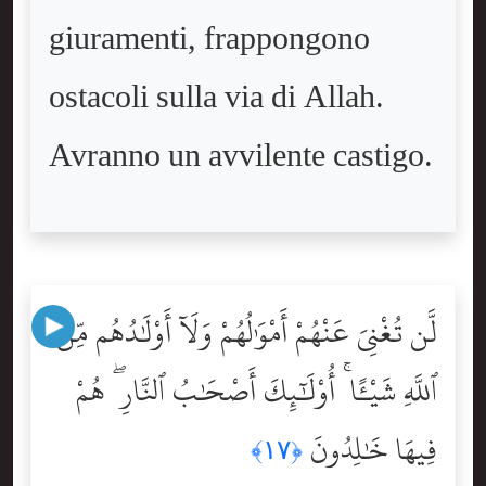
giuramenti, frappongono
ostacoli sulla via di Allah.
Avranno un avvilente castigo.
لَّن تُغْنِىَ عَنْهُمْ أَمْوَٰلُهُمْ وَلَآ أَوْلَٰدُهُم مِّنَ
ٱللَّهِ شَيْـًٔا ۚ أُوْلَٰٓئِكَ أَصْحَٰبُ ٱلنَّارِ ۖ هُمْ
فِيهَا خَٰلِدُونَ
﴿١٧﴾