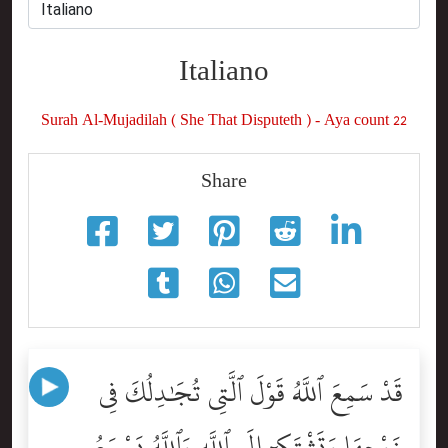
Italiano
Surah Al-Mujadilah ( She That Disputeth ) - Aya count 22
Share
قَدْ سَمِعَ ٱللَّهُ قَوْلَ ٱلَّتِى تُجَٰدِلُكَ فِى
زَوْجِهَا وَتَشْتَكِىٓ إِلَى ٱللَّهِ وَٱللَّهُ يَسْمَعُ