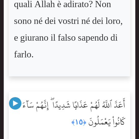
quali Allah è adirato? Non
sono né dei vostri né dei loro,
e giurano il falso sapendo di
farlo.
أَعَدَّ ٱللَّهُ لَهُمْ عَذَابًۭا شَدِيدًا ۖ إِنَّهُمْ سَآءَ مَا
كَانُواْ يَعْمَلُونَ
﴿١٥﴾