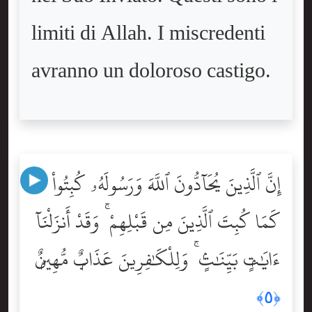
limiti di Allah. I miscredenti
avranno un doloroso castigo.
إِنَّ ٱلَّذِينَ يُحَآدُّونَ ٱللَّهَ وَرَسُولَهُۥ كُبِتُواْ
كَمَا كُبِتَ ٱلَّذِينَ مِن قَبْلِهِمْ ۚ وَقَدْ أَنزَلْنَآ
ءَايَٰتٍۭ بَيِّنَٰتٍۢ ۚ وَلِلْكَٰفِرِينَ عَذَابٌۭ مُّهِينٌۭ
﴿٥﴾