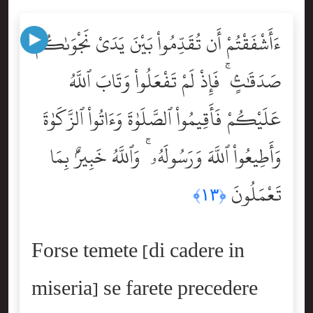
ءَأَشْفَقْتُمْ أَن تُقَدِّمُواْ بَيْنَ يَدَىْ نَجْوَىٰكُمْ
صَدَقَٰتٍۢ ۚ فَإِذْ لَمْ تَفْعَلُواْ وَتَابَ ٱللَّهُ
عَلَيْكُمْ فَأَقِيمُواْ ٱلصَّلَوٰةَ وَءَاتُواْ ٱلزَّكَوٰةَ
وَأَطِيعُواْ ٱللَّهَ وَرَسُولَهُۥ ۚ وَٱللَّهُ خَبِيرٌۢ بِمَا
تَعْمَلُونَ
﴿١٣﴾
Forse temete [di cadere in
miseria] se farete precedere