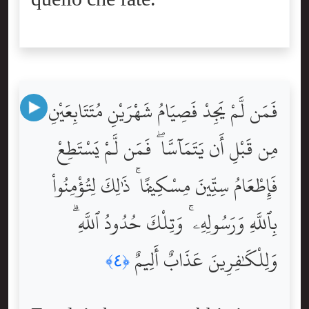
فَمَن لَّمْ يَجِدْ فَصِيَامُ شَهْرَيْنِ مُتَتَابِعَيْنِ
مِن قَبْلِ أَن يَتَمَآسَّا ۖ فَمَن لَّمْ يَسْتَطِعْ
فَإِطْعَامُ سِتِّينَ مِسْكِينًۭا ۚ ذَٰلِكَ لِتُؤْمِنُواْ
بِٱللَّهِ وَرَسُولِهِۦ ۚ وَتِلْكَ حُدُودُ ٱللَّهِ ۗ
وَلِلْكَٰفِرِينَ عَذَابٌ أَلِيمٌ
﴿٤﴾