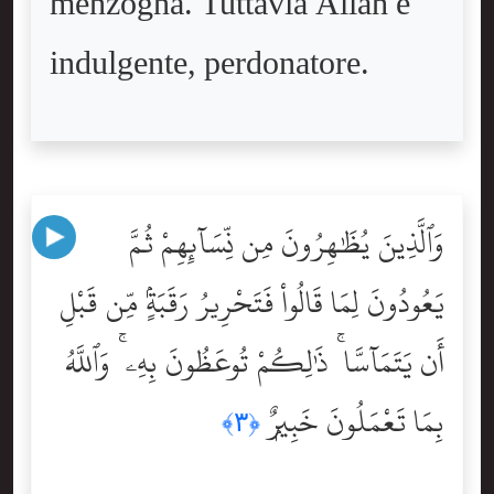
menzogna. Tuttavia Allah è
indulgente, perdonatore.
وَٱلَّذِينَ يُظَٰهِرُونَ مِن نِّسَآئِهِمْ ثُمَّ
يَعُودُونَ لِمَا قَالُواْ فَتَحْرِيرُ رَقَبَةٍۢ مِّن قَبْلِ
أَن يَتَمَآسَّا ۚ ذَٰلِكُمْ تُوعَظُونَ بِهِۦ ۚ وَٱللَّهُ
بِمَا تَعْمَلُونَ خَبِيرٌۭ
﴿٣﴾