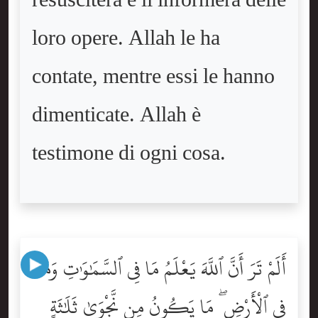
resusciterà e li informerà delle
loro opere. Allah le ha
contate, mentre essi le hanno
dimenticate. Allah è
testimone di ogni cosa.
أَلَمْ تَرَ أَنَّ ٱللَّهَ يَعْلَمُ مَا فِى ٱلسَّمَٰوَٰتِ وَمَا
فِى ٱلْأَرْضِ ۖ مَا يَكُونُ مِن نَّجْوَىٰ ثَلَٰثَةٍ