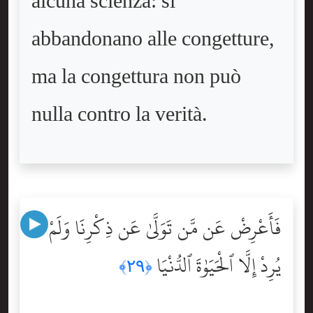
alcuna scienza: si
abbandonano alle congetture,
ma la congettura non può
nulla contro la verità.
فَأَعْرِضْ عَن مَّن تَوَلَّىٰ عَن ذِكْرِنَا وَلَمْ
يُرِدْ إِلَّا ٱلْحَيَوٰةَ ٱلدُّنْيَا
﴿٢٩﴾