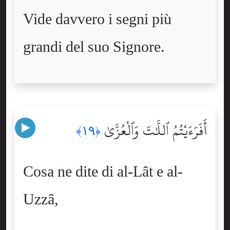
Vide davvero i segni più
grandi del suo Signore.
أَفَرَءَيْتُمُ ٱللَّٰتَ وَٱلْعُزَّىٰ
﴿١٩﴾
Cosa ne dite di al-Lât e al-
Uzzâ,