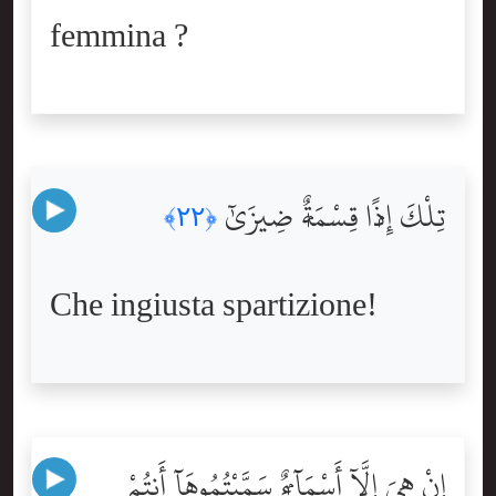
femmina ?
تِلْكَ إِذًۭا قِسْمَةٌۭ ضِيزَىٰٓ
﴿٢٢﴾
Che ingiusta spartizione!
إِنْ هِىَ إِلَّآ أَسْمَآءٌۭ سَمَّيْتُمُوهَآ أَنتُمْ