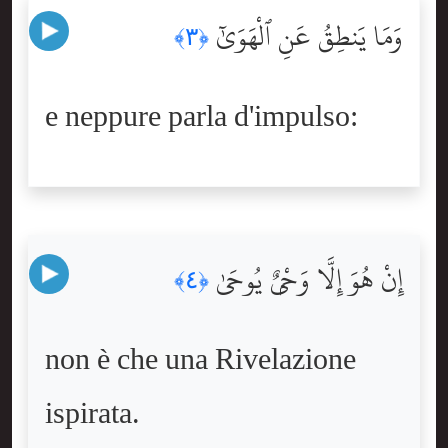
وَمَا يَنطِقُ عَنِ ٱلْهَوَىٰٓ
﴿٣﴾
e neppure parla d'impulso:
إِنْ هُوَ إِلَّا وَحْىٌۭ يُوحَىٰ
﴿٤﴾
non è che una Rivelazione
ispirata.