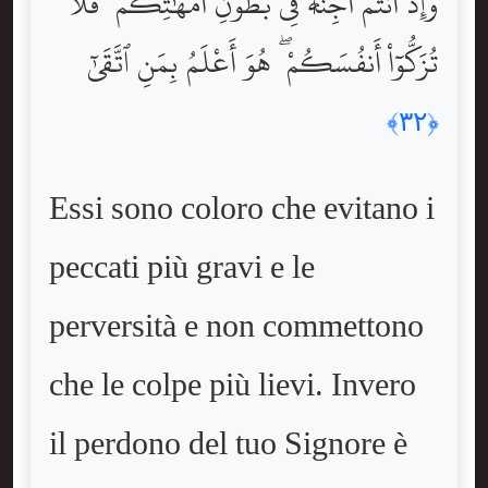
وَإِذْ أَنتُمْ أَجِنَّةٌۭ فِى بُطُونِ أُمَّهَٰتِكُمْ ۖ فَلَا
تُزَكُّوٓاْ أَنفُسَكُمْ ۖ هُوَ أَعْلَمُ بِمَنِ ٱتَّقَىٰٓ
﴿٣٢﴾
Essi sono coloro che evitano i
peccati più gravi e le
perversità e non commettono
che le colpe più lievi. Invero
il perdono del tuo Signore è