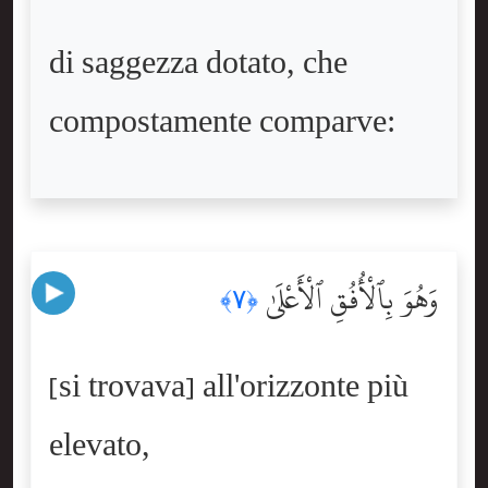
di saggezza dotato, che
compostamente comparve:
وَهُوَ بِٱلْأُفُقِ ٱلْأَعْلَىٰ
﴿٧﴾
[si trovava] all'orizzonte più
elevato,