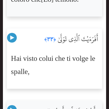
أَفَرَءَيْتَ ٱلَّذِى تَوَلَّىٰ
﴿٣٣﴾
Hai visto colui che ti volge le
spalle,