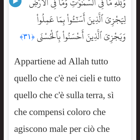
وَلِلَّهِ مَا فِى ٱلسَّمَٰوَٰتِ وَمَا فِى ٱلْأَرْضِ
لِيَجْزِىَ ٱلَّذِينَ أَسَٰٓـُٔواْ بِمَا عَمِلُواْ
وَيَجْزِىَ ٱلَّذِينَ أَحْسَنُواْ بِٱلْحُسْنَى
﴿٣١﴾
Appartiene ad Allah tutto
quello che c'è nei cieli e tutto
quello che c'è sulla terra, sì
che compensi coloro che
agiscono male per ciò che