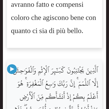
avranno fatto e compensi
coloro che agiscono bene con
quanto ci sia di più bello.
ٱلَّذِينَ يَجْتَنِبُونَ كَبَٰٓئِرَ ٱلْإِثْمِ وَٱلْفَوَٰحِشَ
إِلَّا ٱللَّمَمَ ۚ إِنَّ رَبَّكَ وَٰسِعُ ٱلْمَغْفِرَةِ ۚ هُوَ
أَعْلَمُ بِكُمْ إِذْ أَنشَأَكُم مِّنَ ٱلْأَرْضِ