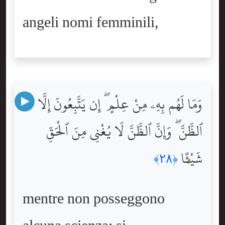
angeli nomi femminili,
وَمَا لَهُم بِهِۦ مِنْ عِلْمٍ ۖ إِن يَتَّبِعُونَ إِلَّا
ٱلظَّنَّ ۖ وَإِنَّ ٱلظَّنَّ لَا يُغْنِى مِنَ ٱلْحَقِّ
شَيْـًۭٔا
﴿٢٨﴾
mentre non posseggono