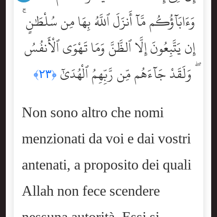
وَءَابَآؤُكُم مَّآ أَنزَلَ ٱللَّهُ بِهَا مِن سُلْطَٰنٍ ۚ
إِن يَتَّبِعُونَ إِلَّا ٱلظَّنَّ وَمَا تَهْوَى ٱلْأَنفُسُ
ۖ وَلَقَدْ جَآءَهُم مِّن رَّبِّهِمُ ٱلْهُدَىٰٓ
﴿٢٣﴾
Non sono altro che nomi
menzionati da voi e dai vostri
antenati, a proposito dei quali
Allah non fece scendere