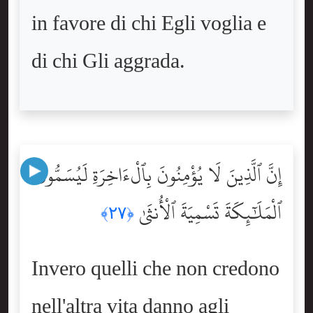
in favore di chi Egli voglia e
di chi Gli aggrada.
إِنَّ ٱلَّذِينَ لَا يُؤْمِنُونَ بِٱلْءَاخِرَةِ لَيُسَمُّونَ
ٱلْمَلَٰٓئِكَةَ تَسْمِيَةَ ٱلْأُنثَىٰ
﴿٢٧﴾
Invero quelli che non credono
nell'altra vita danno agli