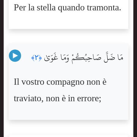
Per la stella quando tramonta.
مَا ضَلَّ صَاحِبُكُمْ وَمَا غَوَىٰ
﴿٢﴾
Il vostro compagno non è
traviato, non è in errore;