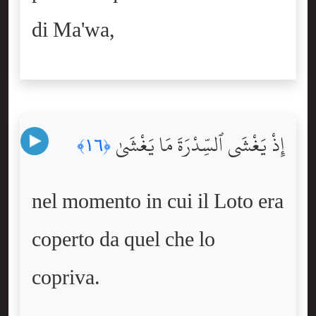
di Ma'wa,
إِذْ يَغْشَى ٱلسِّدْرَةَ مَا يَغْشَىٰ
﴿١٦﴾
nel momento in cui il Loto era
coperto da quel che lo
copriva.