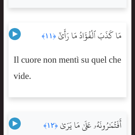
مَا كَذَبَ ٱلْفُؤَادُ مَا رَأَىٰٓ
﴿١١﴾
Il cuore non mentì su quel che
vide.
أَفَتُمَٰرُونَهُۥ عَلَىٰ مَا يَرَىٰ
﴿١٢﴾