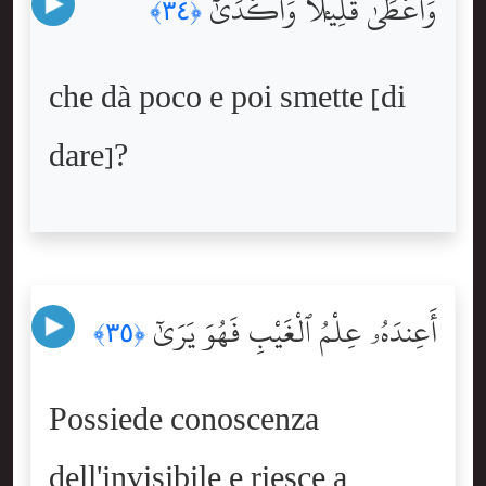
وَأَعْطَىٰ قَلِيلًۭا وَأَكْدَىٰٓ
﴿٣٤﴾
che dà poco e poi smette [di
dare]?
أَعِندَهُۥ عِلْمُ ٱلْغَيْبِ فَهُوَ يَرَىٰٓ
﴿٣٥﴾
Possiede conoscenza
dell'invisibile e riesce a