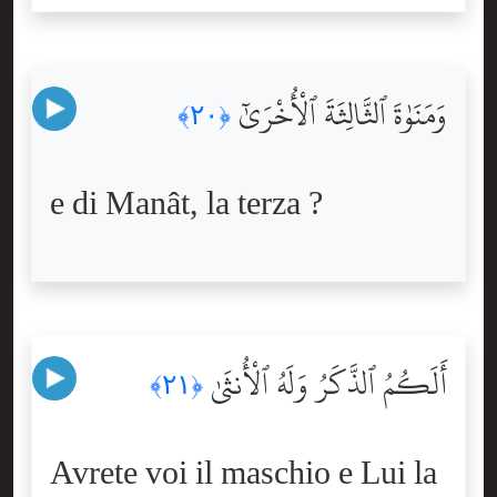
وَمَنَوٰةَ ٱلثَّالِثَةَ ٱلْأُخْرَىٰٓ
﴿٢٠﴾
e di Manât, la terza ?
أَلَكُمُ ٱلذَّكَرُ وَلَهُ ٱلْأُنثَىٰ
﴿٢١﴾
Avrete voi il maschio e Lui la