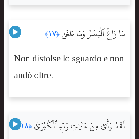
مَا زَاغَ ٱلْبَصَرُ وَمَا طَغَىٰ
﴿١٧﴾
Non distolse lo sguardo e non
andò oltre.
لَقَدْ رَأَىٰ مِنْ ءَايَٰتِ رَبِّهِ ٱلْكُبْرَىٰٓ
﴿١٨﴾