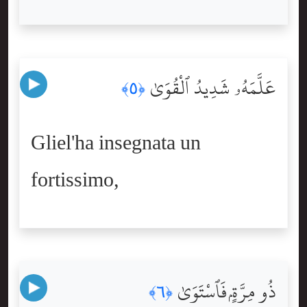
عَلَّمَهُۥ شَدِيدُ ٱلْقُوَىٰ
﴿٥﴾
Gliel'ha insegnata un
fortissimo,
ذُو مِرَّةٍۢ فَٱسْتَوَىٰ
﴿٦﴾