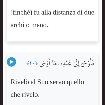
[finché] fu alla distanza di due
archi o meno.
فَأَوْحَىٰٓ إِلَىٰ عَبْدِهِۦ مَآ أَوْحَىٰ
﴿١٠﴾
Rivelò al Suo servo quello
che rivelò.