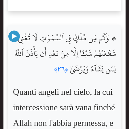
۞ وَكَم مِّن مَّلَكٍۢ فِى ٱلسَّمَٰوَٰتِ لَا تُغْنِى
شَفَٰعَتُهُمْ شَيْـًٔا إِلَّا مِنۢ بَعْدِ أَن يَأْذَنَ ٱللَّهُ
لِمَن يَشَآءُ وَيَرْضَىٰٓ
﴿٢٦﴾
Quanti angeli nel cielo, la cui
intercessione sarà vana finché
Allah non l'abbia permessa, e