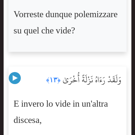
Vorreste dunque polemizzare
su quel che vide?
وَلَقَدْ رَءَاهُ نَزْلَةً أُخْرَىٰ
﴿١٣﴾
E invero lo vide in un'altra
discesa,