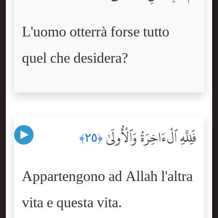
L'uomo otterrà forse tutto
quel che desidera?
فَلِلَّهِ ٱلْءَاخِرَةُ وَٱلْأُولَىٰ
﴿٢٥﴾
Appartengono ad Allah l'altra
vita e questa vita.