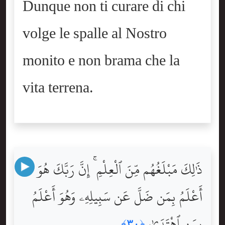
Dunque non ti curare di chi
volge le spalle al Nostro
monito e non brama che la
vita terrena.
ذَٰلِكَ مَبْلَغُهُم مِّنَ ٱلْعِلْمِ ۚ إِنَّ رَبَّكَ هُوَ
أَعْلَمُ بِمَن ضَلَّ عَن سَبِيلِهِۦ وَهُوَ أَعْلَمُ
بِمَنِ ٱهْتَدَىٰ
﴿٣٠﴾