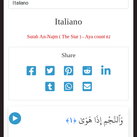
Italiano
Surah An-Najm ( The Star ) - Aya count 62
Share
وَٱلنَّجْمِ إِذَا هَوَىٰ
﴿١﴾