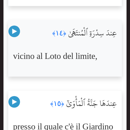
عِندَ سِدْرَةِ ٱلْمُنتَهَىٰ
﴿١٤﴾
vicino al Loto del limite,
عِندَهَا جَنَّةُ ٱلْمَأْوَىٰٓ
﴿١٥﴾
presso il quale c'è il Giardino