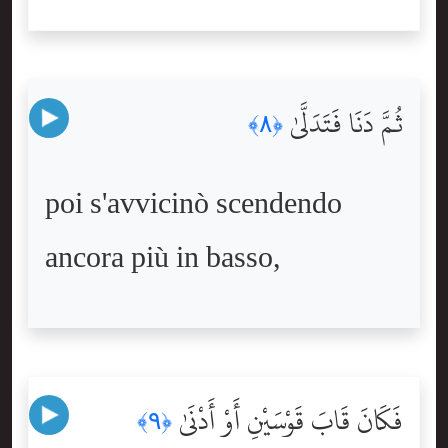
ثُمَّ دَنَا فَتَدَلَّىٰ
﴿٨﴾
poi s'avvicinò scendendo
ancora più in basso,
فَكَانَ قَابَ قَوْسَيْنِ أَوْ أَدْنَىٰ
﴿٩﴾