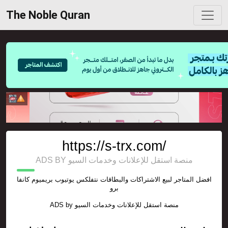
The Noble Quran
https://s-trx.com/
ADS BY منصة استقل للإعلانات وخدمات السيو
افضل المتاجر لبيع الاشتراكات والبطاقات نتفلكس يوتيوب بريميوم كانفا
برو
ADS by
منصة استقل للإعلانات وخدمات السيو