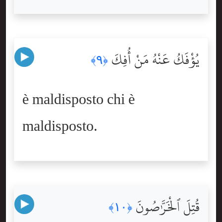
يُؤْفَكُ عَنْهُ مَنْ أُفِكَ
﴿٩﴾
è maldisposto chi è
maldisposto.
قُتِلَ ٱلْخَرَّٰصُونَ
﴿١٠﴾