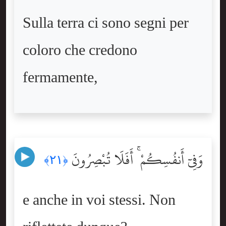
Sulla terra ci sono segni per
coloro che credono
fermamente,
وَفِىٓ أَنفُسِكُمْ ۚ أَفَلَا تُبْصِرُونَ
﴿٢١﴾
e anche in voi stessi. Non