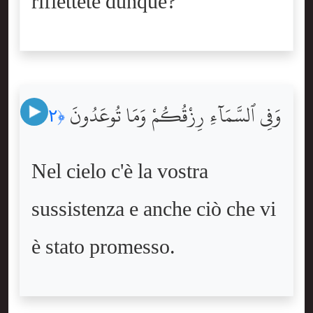
riflettete dunque?
وَفِى ٱلسَّمَآءِ رِزْقُكُمْ وَمَا تُوعَدُونَ
﴿٢٢﴾
Nel cielo c'è la vostra
sussistenza e anche ciò che vi
è stato promesso.