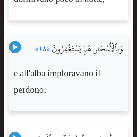
وَبِٱلْأَسْحَارِ هُمْ يَسْتَغْفِرُونَ
﴿١٨﴾
e all'alba imploravano il
perdono;