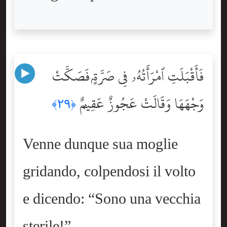
فَأَقْبَلَتِ ٱمْرَأَتُهُۥ فِى صَرَّةٍۢ فَصَكَّتْ
وَجْهَهَا وَقَالَتْ عَجُوزٌ عَقِيمٌۭ
﴿٢٩﴾
Venne dunque sua moglie
gridando, colpendosi il volto
e dicendo: “Sono una vecchia
sterile!”.