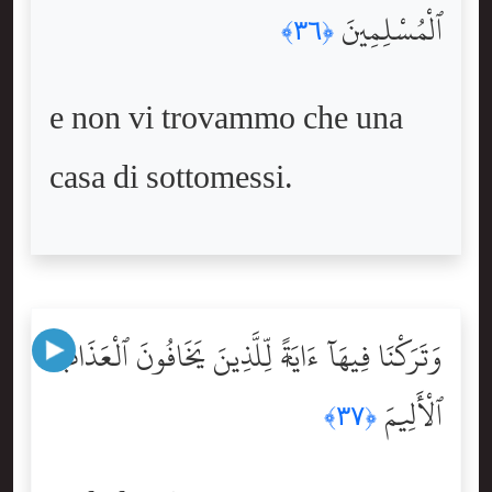
ٱلْمُسْلِمِينَ
﴿٣٦﴾
e non vi trovammo che una
casa di sottomessi.
وَتَرَكْنَا فِيهَآ ءَايَةًۭ لِّلَّذِينَ يَخَافُونَ ٱلْعَذَابَ
ٱلْأَلِيمَ
﴿٣٧﴾