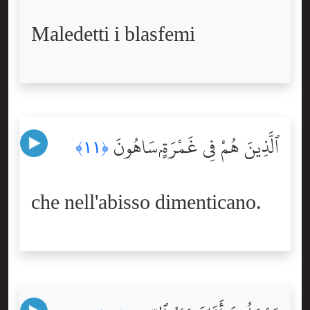
Maledetti i blasfemi
ٱلَّذِينَ هُمْ فِى غَمْرَةٍۢ سَاهُونَ
﴿١١﴾
che nell'abisso dimenticano.