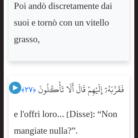
Poi andò discretamente dai
suoi e tornò con un vitello
grasso,
فَقَرَّبَهُۥٓ إِلَيْهِمْ قَالَ أَلَا تَأْكُلُونَ
﴿٢٧﴾
e l'offrì loro... [Disse]: “Non
mangiate nulla?”.