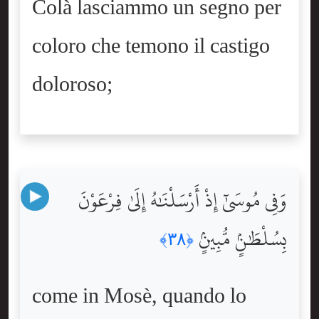
Colà lasciammo un segno per
coloro che temono il castigo
doloroso;
وَفِى مُوسَىٰٓ إِذْ أَرْسَلْنَٰهُ إِلَىٰ فِرْعَوْنَ
بِسُلْطَٰنٍۢ مُّبِينٍۢ
﴿٣٨﴾
come in Mosè, quando lo