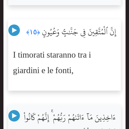
إِنَّ ٱلْمُتَّقِينَ فِى جَنَّٰتٍۢ وَعُيُونٍ
﴿١٥﴾
I timorati staranno tra i
giardini e le fonti,
ءَاخِذِينَ مَآ ءَاتَىٰهُمْ رَبُّهُمْ ۚ إِنَّهُمْ كَانُواْ