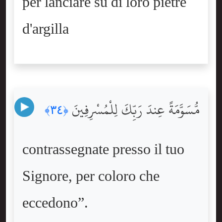
per lanciare su di loro pietre
d'argilla
مُّسَوَّمَةً عِندَ رَبِّكَ لِلْمُسْرِفِينَ
﴿٣٤﴾
contrassegnate presso il tuo
Signore, per coloro che
eccedono”.