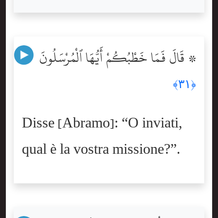
۞ قَالَ فَمَا خَطْبُكُمْ أَيُّهَا ٱلْمُرْسَلُونَ
﴿٣١﴾
Disse [Abramo]: “O inviati,
qual è la vostra missione?”.