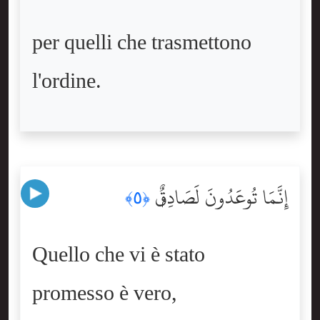
per quelli che trasmettono
l'ordine.
إِنَّمَا تُوعَدُونَ لَصَادِقٌۭ
﴿٥﴾
Quello che vi è stato
promesso è vero,