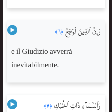
وَإِنَّ ٱلدِّينَ لَوَٰقِعٌۭ
﴿٦﴾
e il Giudizio avverrà
inevitabilmente.
وَٱلسَّمَآءِ ذَاتِ ٱلْحُبُكِ
﴿٧﴾