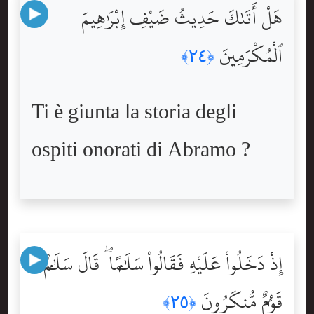
هَلْ أَتَىٰكَ حَدِيثُ ضَيْفِ إِبْرَٰهِيمَ
ٱلْمُكْرَمِينَ
﴿٢٤﴾
Ti è giunta la storia degli
ospiti onorati di Abramo ?
إِذْ دَخَلُواْ عَلَيْهِ فَقَالُواْ سَلَٰمًۭا ۖ قَالَ سَلَٰمٌۭ
قَوْمٌۭ مُّنكَرُونَ
﴿٢٥﴾