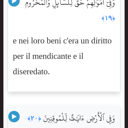
وَفِىٓ أَمْوَٰلِهِمْ حَقٌّۭ لِّلسَّآئِلِ وَٱلْمَحْرُومِ
﴿١٩﴾
e nei loro beni c'era un diritto
per il mendicante e il
diseredato.
وَفِى ٱلْأَرْضِ ءَايَٰتٌۭ لِّلْمُوقِنِينَ
﴿٢٠﴾