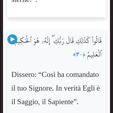
قَالُواْ كَذَٰلِكِ قَالَ رَبُّكِ ۖ إِنَّهُۥ هُوَ ٱلْحَكِيمُ
ٱلْعَلِيمُ
﴿٣٠﴾
Dissero: “Così ha comandato
il tuo Signore. In verità Egli è
il Saggio, il Sapiente”.