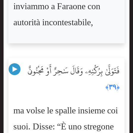
inviammo a Faraone con
autorità incontestabile,
فَتَوَلَّىٰ بِرُكْنِهِۦ وَقَالَ سَٰحِرٌ أَوْ مَجْنُونٌۭ
﴿٣٩﴾
ma volse le spalle insieme coi
suoi. Disse: “È uno stregone