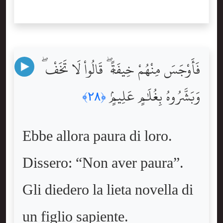
فَأَوْجَسَ مِنْهُمْ خِيفَةًۭ ۖ قَالُواْ لَا تَخَفْ ۖ
وَبَشَّرُوهُ بِغُلَٰمٍ عَلِيمٍۢ
﴿٢٨﴾
Ebbe allora paura di loro.
Dissero: “Non aver paura”.
Gli diedero la lieta novella di
un figlio sapiente.