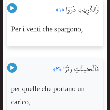
وَٱلذَّٰرِيَٰتِ ذَرْوًۭا
﴿١﴾
Per i venti che spargono,
فَٱلْحَٰمِلَٰتِ وِقْرًۭا
﴿٢﴾
per quelle che portano un
carico,