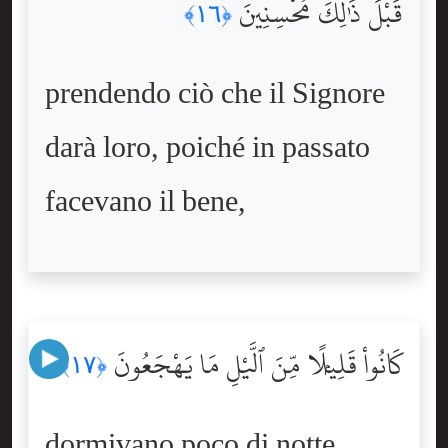
قَبْلَ ذَٰلِكَ مُحْسِنِينَ
﴿١٦﴾
prendendo ciò che il Signore
darà loro, poiché in passato
facevano il bene,
كَانُواْ قَلِيلًۭا مِّنَ ٱلَّيْلِ مَا يَهْجَعُونَ
﴿١٧﴾
dormivano poco di notte,