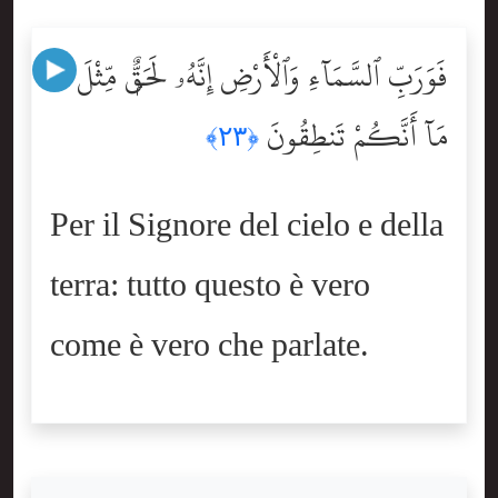
فَوَرَبِّ ٱلسَّمَآءِ وَٱلْأَرْضِ إِنَّهُۥ لَحَقٌّۭ مِّثْلَ
مَآ أَنَّكُمْ تَنطِقُونَ
﴿٢٣﴾
Per il Signore del cielo e della
terra: tutto questo è vero
come è vero che parlate.