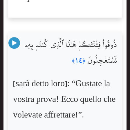
ذُوقُواْ فِتْنَتَكُمْ هَٰذَا ٱلَّذِى كُنتُم بِهِۦ
تَسْتَعْجِلُونَ
﴿١٤﴾
[sarà detto loro]: “Gustate la
vostra prova! Ecco quello che
volevate affrettare!”.