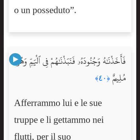
o un posseduto”.
فَأَخَذْنَٰهُ وَجُنُودَهُۥ فَنَبَذْنَٰهُمْ فِى ٱلْيَمِّ وَهُوَ
مُلِيمٌۭ
﴿٤٠﴾
Afferrammo lui e le sue
truppe e li gettammo nei
flutti, per il suo