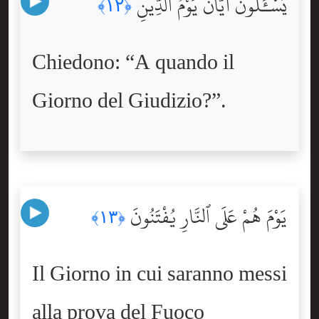
يَسْـَٔلُونَ أَيَّانَ يَوْمُ ٱلدِّينِ
﴿١٢﴾
Chiedono: “A quando il
Giorno del Giudizio?”.
يَوْمَ هُمْ عَلَى ٱلنَّارِ يُفْتَنُونَ
﴿١٣﴾
Il Giorno in cui saranno messi
alla prova del Fuoco