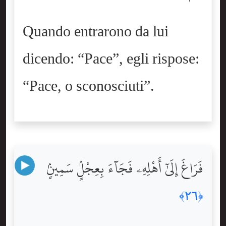
Quando entrarono da lui
dicendo: “Pace”, egli rispose:
“Pace, o sconosciuti”.
فَرَاغَ إِلَىٰٓ أَهْلِهِۦ فَجَآءَ بِعِجْلٍۢ سَمِينٍۢ
﴿٢٦﴾