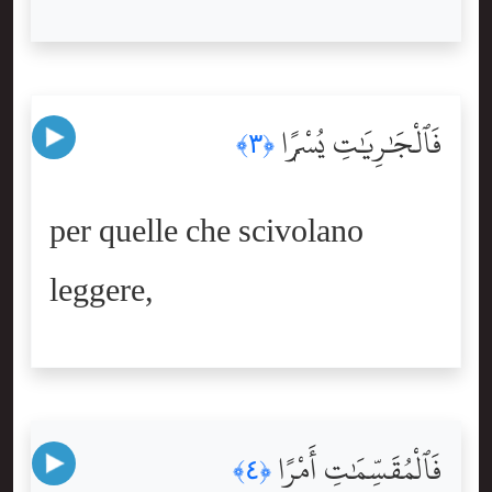
فَٱلْجَٰرِيَٰتِ يُسْرًۭا
﴿٣﴾
per quelle che scivolano
leggere,
فَٱلْمُقَسِّمَٰتِ أَمْرًا
﴿٤﴾