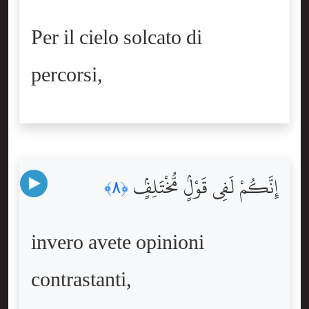
Per il cielo solcato di
percorsi,
إِنَّكُمْ لَفِى قَوْلٍۢ مُّخْتَلِفٍۢ
﴿٨﴾
invero avete opinioni
contrastanti,