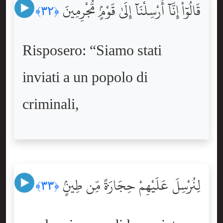
قَالُوٓاْ إِنَّآ أُرْسِلْنَآ إِلَىٰ قَوْمٍۢ مُّجْرِمِينَ
﴿٣٢﴾
Risposero: “Siamo stati
inviati a un popolo di
criminali,
لِنُرْسِلَ عَلَيْهِمْ حِجَارَةًۭ مِّن طِينٍۢ
﴿٣٣﴾