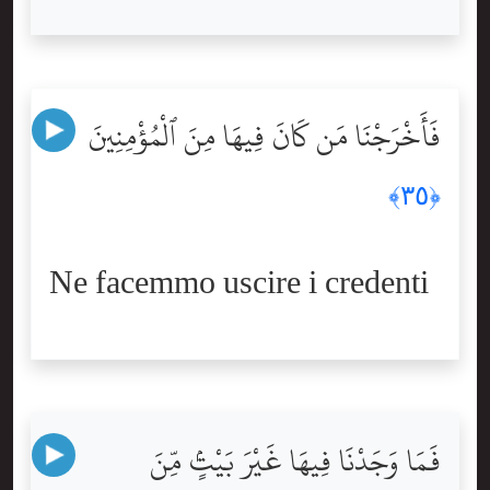
فَأَخْرَجْنَا مَن كَانَ فِيهَا مِنَ ٱلْمُؤْمِنِينَ
﴿٣٥﴾
Ne facemmo uscire i credenti
فَمَا وَجَدْنَا فِيهَا غَيْرَ بَيْتٍۢ مِّنَ