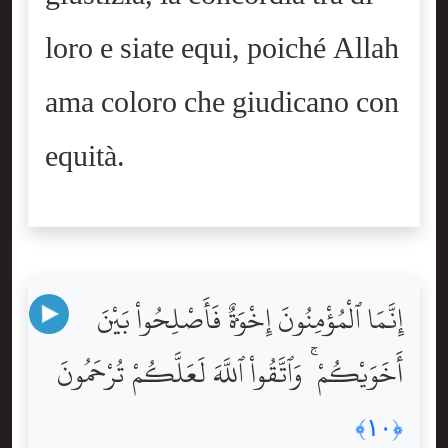
loro e siate equi, poiché Allah
ama coloro che giudicano con
equità.
إِنَّمَا ٱلْمُؤْمِنُونَ إِخْوَةٌۭ فَأَصْلِحُواْ بَيْنَ
أَخَوَيْكُمْ ۚ وَٱتَّقُواْ ٱللَّهَ لَعَلَّكُمْ تُرْحَمُونَ
﴿١٠﴾