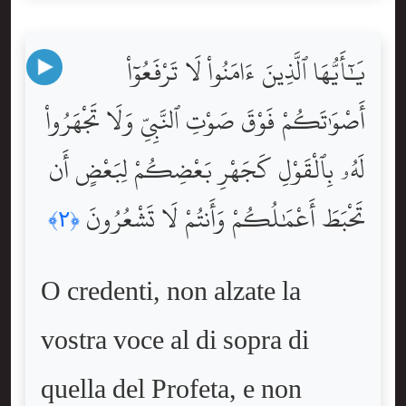
يَٰٓأَيُّهَا ٱلَّذِينَ ءَامَنُواْ لَا تَرْفَعُوٓاْ
أَصْوَٰتَكُمْ فَوْقَ صَوْتِ ٱلنَّبِىِّ وَلَا تَجْهَرُواْ
لَهُۥ بِٱلْقَوْلِ كَجَهْرِ بَعْضِكُمْ لِبَعْضٍ أَن
تَحْبَطَ أَعْمَٰلُكُمْ وَأَنتُمْ لَا تَشْعُرُونَ
﴿٢﴾
O credenti, non alzate la
vostra voce al di sopra di
quella del Profeta, e non