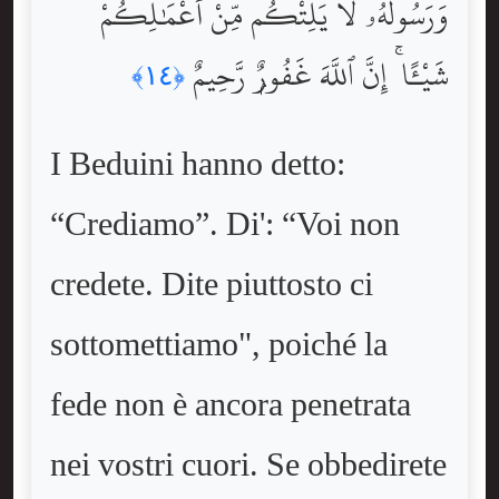
وَرَسُولَهُۥ لَا يَلِتْكُم مِّنْ أَعْمَٰلِكُمْ
شَيْـًٔا ۚ إِنَّ ٱللَّهَ غَفُورٌۭ رَّحِيمٌ
﴿١٤﴾
I Beduini hanno detto:
“Crediamo”. Di': “Voi non
credete. Dite piuttosto ci
sottomettiamo", poiché la
fede non è ancora penetrata
nei vostri cuori. Se obbedirete