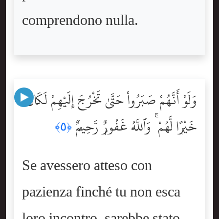
comprendono nulla.
وَلَوْ أَنَّهُمْ صَبَرُواْ حَتَّىٰ تَخْرُجَ إِلَيْهِمْ لَكَانَ
خَيْرًۭا لَّهُمْ ۚ وَٱللَّهُ غَفُورٌۭ رَّحِيمٌۭ
﴿٥﴾
Se avessero atteso con
pazienza finché tu non esca
loro incontro, sarebbe stato