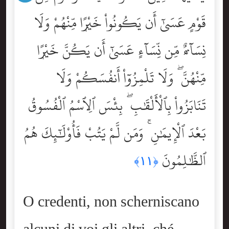
قَوْمٍ عَسَىٰٓ أَن يَكُونُواْ خَيْرًۭا مِّنْهُمْ وَلَا
نِسَآءٌۭ مِّن نِّسَآءٍ عَسَىٰٓ أَن يَكُنَّ خَيْرًۭا
مِّنْهُنَّ ۖ وَلَا تَلْمِزُوٓاْ أَنفُسَكُمْ وَلَا
تَنَابَزُواْ بِٱلْأَلْقَٰبِ ۖ بِئْسَ ٱلِٱسْمُ ٱلْفُسُوقُ
بَعْدَ ٱلْإِيمَٰنِ ۚ وَمَن لَّمْ يَتُبْ فَأُوْلَٰٓئِكَ هُمُ
ٱلظَّٰلِمُونَ
﴿١١﴾
O credenti, non scherniscano