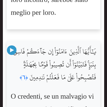
meglio per loro.
يَٰٓأَيُّهَا ٱلَّذِينَ ءَامَنُوٓاْ إِن جَآءَكُمْ فَاسِقٌۢ
بِنَبَإٍۢ فَتَبَيَّنُوٓاْ أَن تُصِيبُواْ قَوْمًۢا بِجَهَٰلَةٍۢ
فَتُصْبِحُواْ عَلَىٰ مَا فَعَلْتُمْ نَٰدِمِينَ
﴿٦﴾
O credenti, se un malvagio vi