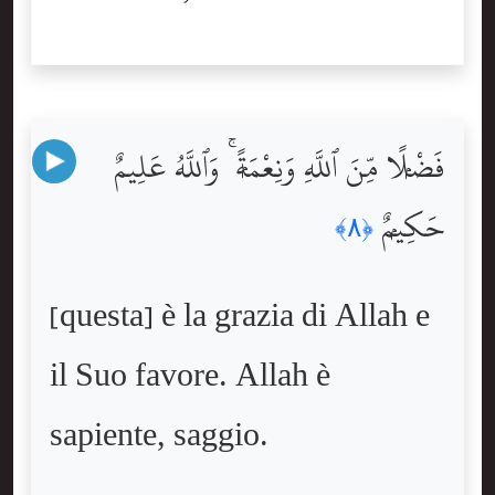
فَضْلًۭا مِّنَ ٱللَّهِ وَنِعْمَةًۭ ۚ وَٱللَّهُ عَلِيمٌ
حَكِيمٌۭ
﴿٨﴾
[questa] è la grazia di Allah e
il Suo favore. Allah è
sapiente, saggio.