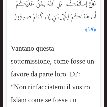
عَلَىَّ إِسْلَٰمَكُم ۖ بَلِ ٱللَّهُ يَمُنُّ عَلَيْكُمْ
أَنْ هَدَىٰكُمْ لِلْإِيمَٰنِ إِن كُنتُمْ صَٰدِقِينَ
﴿١٧﴾
Vantano questa
sottomissione, come fosse un
favore da parte loro. Di':
“Non rinfacciatemi il vostro
Islàm come se fosse un