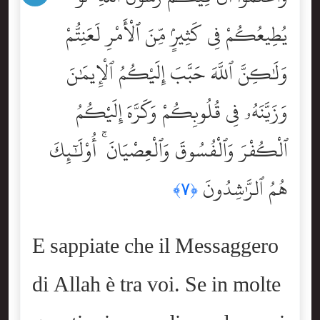
يُطِيعُكُمْ فِى كَثِيرٍۢ مِّنَ ٱلْأَمْرِ لَعَنِتُّمْ
وَلَٰكِنَّ ٱللَّهَ حَبَّبَ إِلَيْكُمُ ٱلْإِيمَٰنَ
وَزَيَّنَهُۥ فِى قُلُوبِكُمْ وَكَرَّهَ إِلَيْكُمُ
ٱلْكُفْرَ وَٱلْفُسُوقَ وَٱلْعِصْيَانَ ۚ أُوْلَٰٓئِكَ
هُمُ ٱلرَّٰشِدُونَ
﴿٧﴾
E sappiate che il Messaggero
di Allah è tra voi. Se in molte