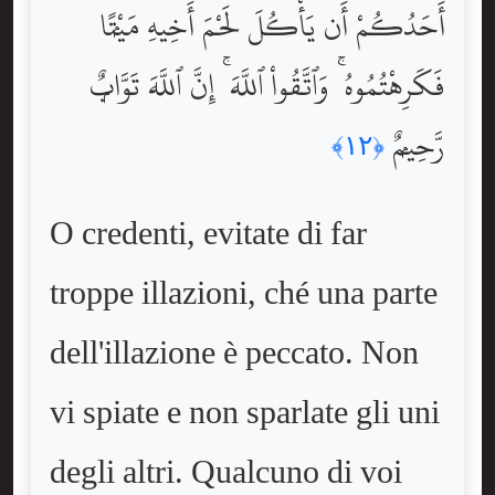
أَحَدُكُمْ أَن يَأْكُلَ لَحْمَ أَخِيهِ مَيْتًۭا
فَكَرِهْتُمُوهُ ۚ وَٱتَّقُواْ ٱللَّهَ ۚ إِنَّ ٱللَّهَ تَوَّابٌۭ
رَّحِيمٌۭ
﴿١٢﴾
O credenti, evitate di far
troppe illazioni, ché una parte
dell'illazione è peccato. Non
vi spiate e non sparlate gli uni
degli altri. Qualcuno di voi