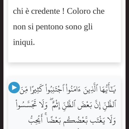
chi è credente ! Coloro che
non si pentono sono gli
iniqui.
يَٰٓأَيُّهَا ٱلَّذِينَ ءَامَنُواْ ٱجْتَنِبُواْ كَثِيرًۭا مِّنَ
ٱلظَّنِّ إِنَّ بَعْضَ ٱلظَّنِّ إِثْمٌۭ ۖ وَلَا تَجَسَّسُواْ
وَلَا يَغْتَب بَّعْضُكُم بَعْضًا ۚ أَيُحِبُّ