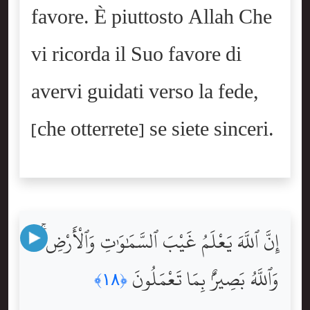
favore. È piuttosto Allah Che
vi ricorda il Suo favore di
avervi guidati verso la fede,
[che otterrete] se siete sinceri.
إِنَّ ٱللَّهَ يَعْلَمُ غَيْبَ ٱلسَّمَٰوَٰتِ وَٱلْأَرْضِ ۚ
وَٱللَّهُ بَصِيرٌۢ بِمَا تَعْمَلُونَ
﴿١٨﴾