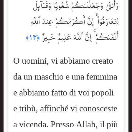
وَأُنثَىٰ وَجَعَلْنَٰكُمْ شُعُوبًۭا وَقَبَآئِلَ
لِتَعَارَفُوٓاْ ۚ إِنَّ أَكْرَمَكُمْ عِندَ ٱللَّهِ
أَتْقَىٰكُمْ ۚ إِنَّ ٱللَّهَ عَلِيمٌ خَبِيرٌۭ
﴿١٣﴾
O uomini, vi abbiamo creato
da un maschio e una femmina
e abbiamo fatto di voi popoli
e tribù, affinché vi conosceste
a vicenda. Presso Allah, il più