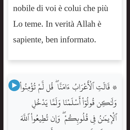
nobile di voi è colui che più
Lo teme. In verità Allah è
sapiente, ben informato.
۞ قَالَتِ ٱلْأَعْرَابُ ءَامَنَّا ۖ قُل لَّمْ تُؤْمِنُواْ
وَلَٰكِن قُولُوٓاْ أَسْلَمْنَا وَلَمَّا يَدْخُلِ
ٱلْإِيمَٰنُ فِى قُلُوبِكُمْ ۖ وَإِن تُطِيعُواْ ٱللَّهَ