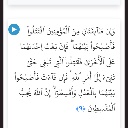
وَإِن طَآئِفَتَانِ مِنَ ٱلْمُؤْمِنِينَ ٱقْتَتَلُواْ
فَأَصْلِحُواْ بَيْنَهُمَا ۖ فَإِنۢ بَغَتْ إِحْدَىٰهُمَا
عَلَى ٱلْأُخْرَىٰ فَقَٰتِلُواْ ٱلَّتِى تَبْغِى حَتَّىٰ
تَفِىٓءَ إِلَىٰٓ أَمْرِ ٱللَّهِ ۚ فَإِن فَآءَتْ فَأَصْلِحُواْ
بَيْنَهُمَا بِٱلْعَدْلِ وَأَقْسِطُوٓاْ ۖ إِنَّ ٱللَّهَ يُحِبُّ
ٱلْمُقْسِطِينَ
﴿٩﴾