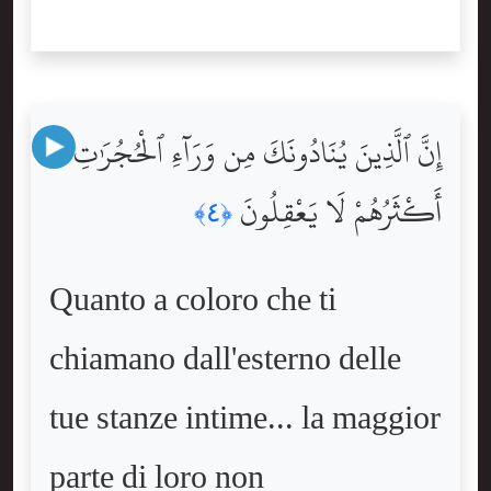
إِنَّ ٱلَّذِينَ يُنَادُونَكَ مِن وَرَآءِ ٱلْحُجُرَٰتِ
أَكْثَرُهُمْ لَا يَعْقِلُونَ
﴿٤﴾
Quanto a coloro che ti
chiamano dall'esterno delle
tue stanze intime... la maggior
parte di loro non