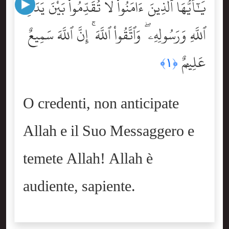
يَٰٓأَيُّهَا ٱلَّذِينَ ءَامَنُواْ لَا تُقَدِّمُواْ بَيْنَ يَدَىِ
ٱللَّهِ وَرَسُولِهِۦ ۖ وَٱتَّقُواْ ٱللَّهَ ۚ إِنَّ ٱللَّهَ سَمِيعٌ
عَلِيمٌۭ
﴿١﴾
O credenti, non anticipate
Allah e il Suo Messaggero e
temete Allah! Allah è
audiente, sapiente.