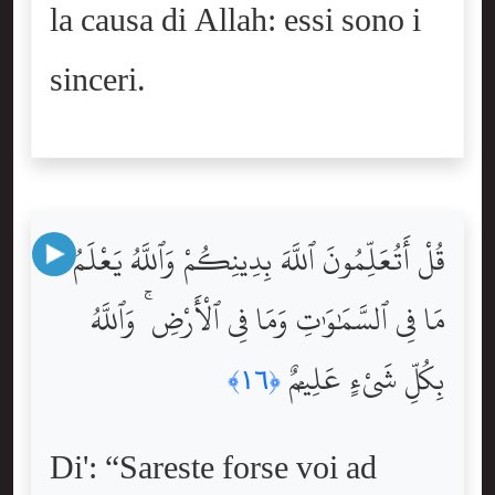
la causa di Allah: essi sono i
sinceri.
قُلْ أَتُعَلِّمُونَ ٱللَّهَ بِدِينِكُمْ وَٱللَّهُ يَعْلَمُ
مَا فِى ٱلسَّمَٰوَٰتِ وَمَا فِى ٱلْأَرْضِ ۚ وَٱللَّهُ
بِكُلِّ شَىْءٍ عَلِيمٌۭ
﴿١٦﴾
Di': “Sareste forse voi ad