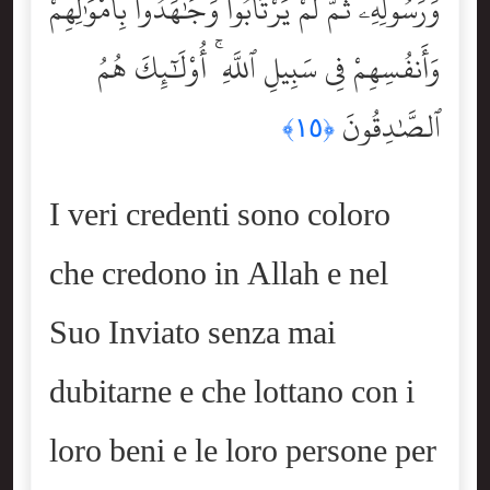
وَرَسُولِهِۦ ثُمَّ لَمْ يَرْتَابُواْ وَجَٰهَدُواْ بِأَمْوَٰلِهِمْ
وَأَنفُسِهِمْ فِى سَبِيلِ ٱللَّهِ ۚ أُوْلَٰٓئِكَ هُمُ
ٱلصَّٰدِقُونَ
﴿١٥﴾
I veri credenti sono coloro
che credono in Allah e nel
Suo Inviato senza mai
dubitarne e che lottano con i
loro beni e le loro persone per