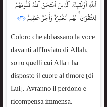
ٱللَّهِ أُوْلَٰٓئِكَ ٱلَّذِينَ ٱمْتَحَنَ ٱللَّهُ قُلُوبَهُمْ
لِلتَّقْوَىٰ ۚ لَهُم مَّغْفِرَةٌۭ وَأَجْرٌ عَظِيمٌ
﴿٣﴾
Coloro che abbassano la voce
davanti all'Inviato di Allah,
sono quelli cui Allah ha
disposto il cuore al timore [di
Lui]. Avranno il perdono e
ricompensa immensa.