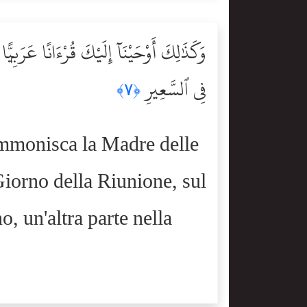
وَكَذَٰلِكَ أَوْحَيْنَآ إِلَيْكَ قُرْءَانًا عَرَبِيّ
فِى ٱلسَّعِيرِ
﴿٧﴾
ammonisca la Madre delle
 Giorno della Riunione, sul
o, un'altra parte nella