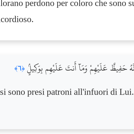
orano perdono per coloro che sono sull
icordioso.
ٱللَّهُ حَفِيظٌ عَلَيْهِمْ وَمَآ أَنتَ عَلَيْهِم بِوَكِيلٍۢ
﴿٦﴾
i sono presi patroni all'infuori di Lui