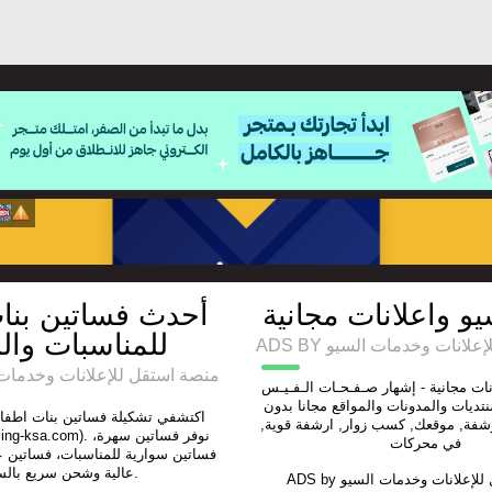
و واعلانات مجانية
أحدث فساتين بنا
للمناسبات وال
ADS BY انات وخدمات السيو
منصة استقل للإعلانات وخدمات السيو
ات مجانية - إشهار صـفـحـات الـفـيـس
نتديات والمدونات والمواقع مجانا بدون
اكتشفي تشكيلة فساتين بنات اطفا
رشفة, موقعك, كسب زوار, ارشفة قوية
com). نوفر فساتين سهرة،
في محركات
فساتين سوارية للمناسبات، فساتين 
عالية وشحن سريع بالسعودية.
ADS by
للإعلانات وخدمات السيو