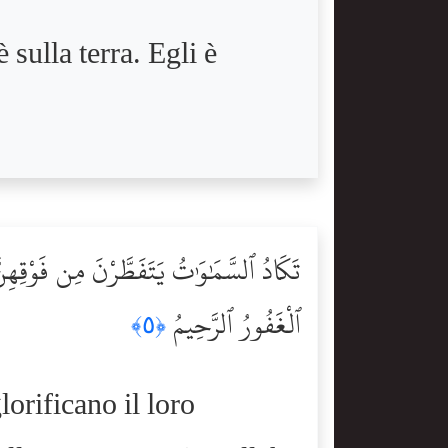
 sulla terra. Egli è
تَكَادُ ٱلسَّمَٰوَٰتُ يَتَفَطَّرْنَ مِن فَوْقِهِنَّ
ٱلْغَفُورُ ٱلرَّحِيمُ
﴿٥﴾
lorificano il loro