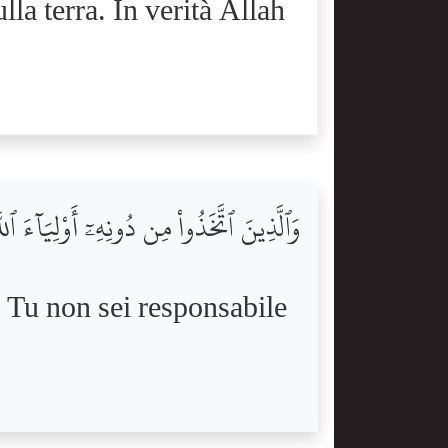
a terra. In verità Allah
وَٱلَّذِينَ ٱتَّخَذُواْ مِن دُونِهِۦٓ أَوْلِيَآءَ 
. Tu non sei responsabile