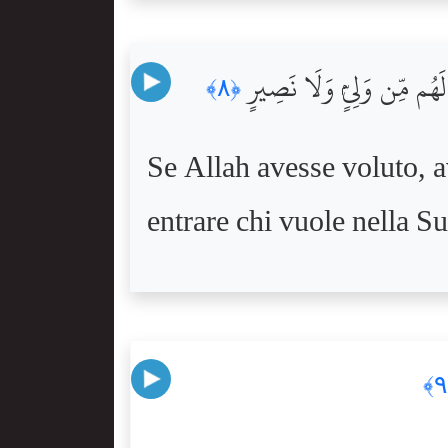
لَهُم مِّن وَلِىٍّۢ وَلَا نَصِيرٍ
﴿٨﴾
Se Allah avesse voluto, a
entrare chi vuole nella S