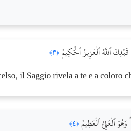
 قَبْلِكَ ٱللَّهُ ٱلْعَزِيزُ ٱلْحَكِيمُ
﴿٣﴾
elso, il Saggio rivela a te e a coloro c
وَهُوَ ٱلْعَلِىُّ ٱلْعَظِيمُ
﴿٤﴾