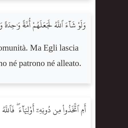
وَلَوْ شَآءَ ٱللَّهُ لَجَعَلَهُمْ أُمَّةًۭ وَٰحِد
comunità. Ma Egli lascia
no né patrono né alleato.
أَمِ ٱتَّخَذُواْ مِن دُونِهِۦٓ أَوْلِيَآءَ ۖ فَٱللَّهُ