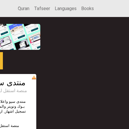
َQuran
Tafseer
Languages
Books
منتدى سي
منصة استقل للإعل
منتدى سيو واعلان
بـوك وتويتر والم
تسجيل اشهار, ا,
منصة استقل 