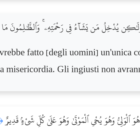
َةًۭ وَلَٰكِن يُدْخِلُ مَن يَشَآءُ فِى رَحْمَتِهِۦ ۚ وَٱلظَّٰلِمُونَ مَا 
vrebbe fatto [degli uomini] un'unica 
ua misericordia. Gli ingiusti non avran
 هُوَ ٱلْوَلِىُّ وَهُوَ يُحْىِ ٱلْمَوْتَىٰ وَهُوَ عَلَىٰ كُلِّ شَىْءٍۢ قَدِيرٌۭ
﴿٩﴾