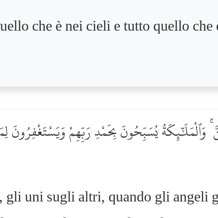
ello che è nei cieli e tutto quello che è
 ۚ وَٱلْمَلَٰٓئِكَةُ يُسَبِّحُونَ بِحَمْدِ رَبِّهِمْ وَيَسْتَغْفِرُونَ لِمَن
gli uni sugli altri, quando gli angeli g