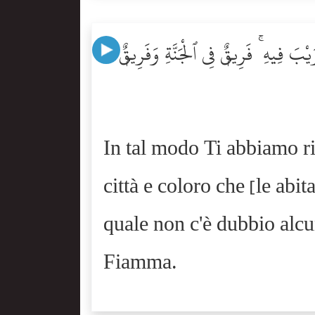
رَيْبَ فِيهِ ۚ فَرِيقٌۭ فِى ٱلْجَنَّةِ وَفَرِيقٌۭ
In tal modo Ti abbiamo r
città e coloro che [le abi
quale non c'è dubbio alcun
Fiamma.