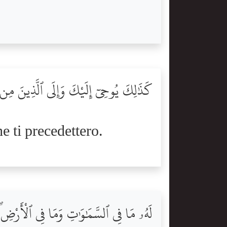
كَذَٰلِكَ يُوحِىٓ إِلَيْكَ وَإِلَى ٱلَّذِينَ مِن
he ti precedettero.
لَهُۥ مَا فِى ٱلسَّمَٰوَٰتِ وَمَا فِى ٱلْأَرْضِ ۖ 