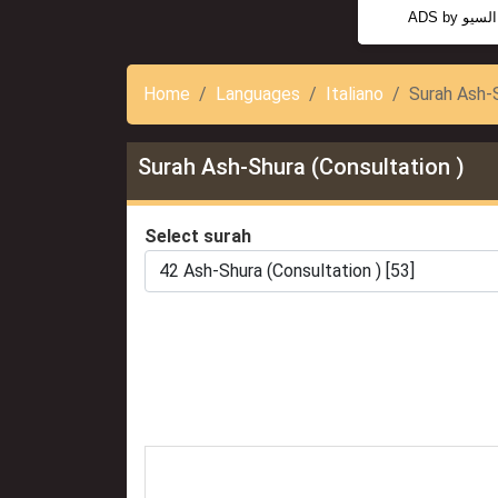
ADS by
السيو
Home
Languages
Italiano
Surah Ash-S
Surah Ash-Shura (Consultation )
Select surah