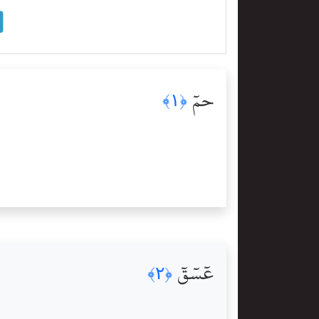
حمٓ
﴿١﴾
عٓسٓقٓ
﴿٢﴾