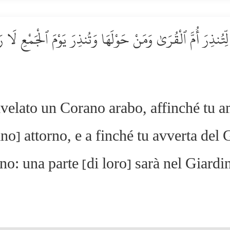
ًۭا لِّتُنذِرَ أُمَّ ٱلْقُرَىٰ وَمَنْ حَوْلَهَا وَتُنذِرَ يَوْمَ ٱلْجَمْعِ لَا 
ivelato un Corano arabo, affinché tu 
tano] attorno, e a finché tu avverta del
o: una parte [di loro] sarà nel Giardin