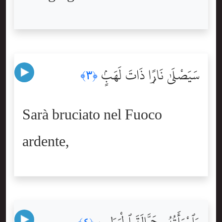
سَيَصْلَىٰ نَارًۭا ذَاتَ لَهَبٍۢ
﴿٣﴾
Sarà bruciato nel Fuoco
ardente,