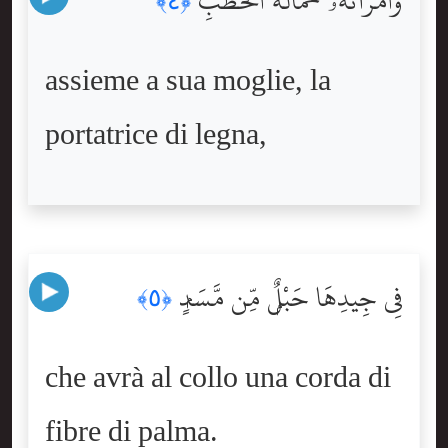
وَٱمْرَأَتُهُۥ حَمَّالَةَ ٱلْحَطَبِ
﴿٤﴾
assieme a sua moglie, la
portatrice di legna,
فِى جِيدِهَا حَبْلٌۭ مِّن مَّسَدٍۭ
﴿٥﴾
che avrà al collo una corda di
fibre di palma.