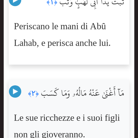
تَبَّتْ يَدَآ أَبِى لَهَبٍۢ وَتَبَّ
﴿١﴾
Periscano le mani di Abû
Lahab, e perisca anche lui.
مَآ أَغْنَىٰ عَنْهُ مَالُهُۥ وَمَا كَسَبَ
﴿٢﴾
Le sue ricchezze e i suoi figli
non gli gioveranno.