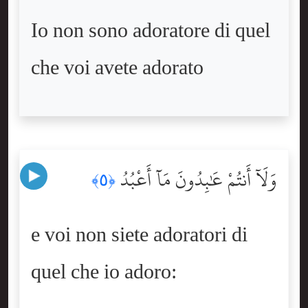
Io non sono adoratore di quel
che voi avete adorato
وَلَآ أَنتُمْ عَٰبِدُونَ مَآ أَعْبُدُ
﴿٥﴾
e voi non siete adoratori di
quel che io adoro: