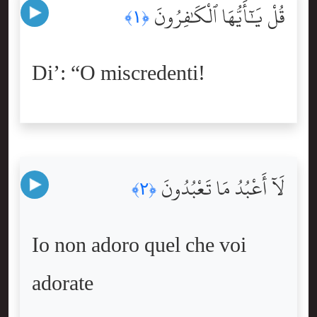
قُلْ يَٰٓأَيُّهَا ٱلْكَٰفِرُونَ
﴿١﴾
Di’: “O miscredenti!
لَآ أَعْبُدُ مَا تَعْبُدُونَ
﴿٢﴾
Io non adoro quel che voi
adorate