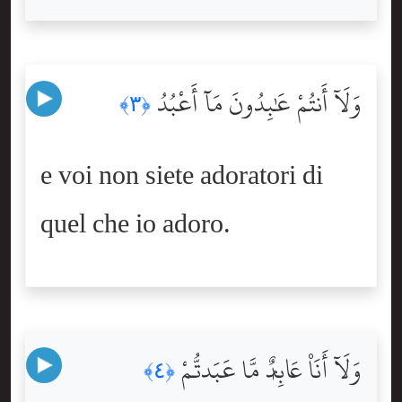
وَلَآ أَنتُمْ عَٰبِدُونَ مَآ أَعْبُدُ
﴿٣﴾
e voi non siete adoratori di
quel che io adoro.
وَلَآ أَنَا۠ عَابِدٌۭ مَّا عَبَدتُّمْ
﴿٤﴾