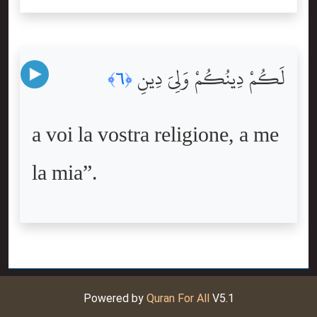
لَكُمْ دِينُكُمْ وَلِىَ دِينِ
﴿٦﴾
a voi la vostra religione, a me
la mia”.
Powered by
Quran For All
V5.1