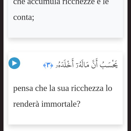
che accumula ricchezze e le
conta;
يَحْسَبُ أَنَّ مَالَهُۥٓ أَخْلَدَهُۥ
﴿٣﴾
pensa che la sua ricchezza lo
renderà immortale?