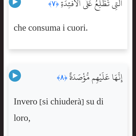
ٱلَّتِى تَطَّلِعُ عَلَى ٱلْأَفْـِٔدَةِ
﴿٧﴾
che consuma i cuori.
إِنَّهَا عَلَيْهِم مُّؤْصَدَةٌۭ
﴿٨﴾
Invero [si chiuderà] su di
loro,