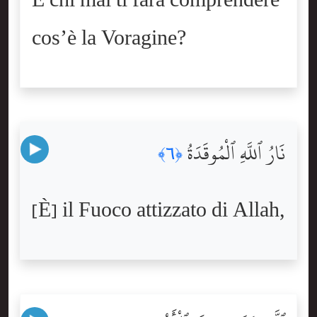
E chi mai ti farà comprendere
cos’è la Voragine?
نَارُ ٱللَّهِ ٱلْمُوقَدَةُ
﴿٦﴾
[È] il Fuoco attizzato di Allah,