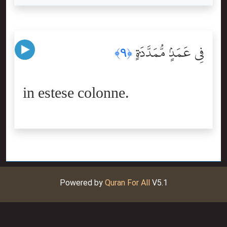
فِى عَمَدٍۢ مُّمَدَّدَةٍۭ
﴿٩﴾
in estese colonne.
Powered by
Quran For All
V5.1