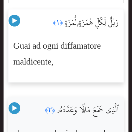
وَيْلٌۭ لِّكُلِّ هُمَزَةٍۢ لُّمَزَةٍ
﴿١﴾
Guai ad ogni diffamatore
maldicente,
ٱلَّذِى جَمَعَ مَالًۭا وَعَدَّدَهُۥ
﴿٢﴾