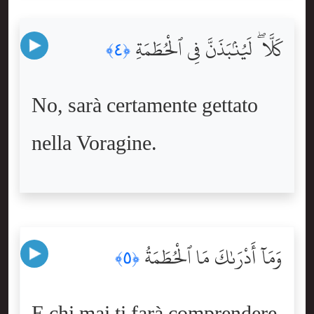
كَلَّا ۖ لَيُنۢبَذَنَّ فِى ٱلْحُطَمَةِ
﴿٤﴾
No, sarà certamente gettato
nella Voragine.
وَمَآ أَدْرَىٰكَ مَا ٱلْحُطَمَةُ
﴿٥﴾