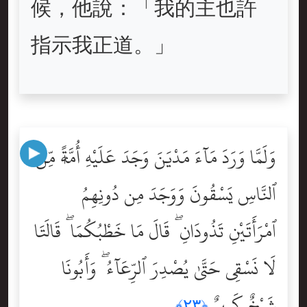
候，他說：「我的主也許
指示我正道。」
وَلَمَّا وَرَدَ مَآءَ مَدْيَنَ وَجَدَ عَلَيْهِ أُمَّةًۭ مِّنَ
ٱلنَّاسِ يَسْقُونَ وَوَجَدَ مِن دُونِهِمُ
ٱمْرَأَتَيْنِ تَذُودَانِ ۖ قَالَ مَا خَطْبُكُمَا ۖ قَالَتَا
لَا نَسْقِى حَتَّىٰ يُصْدِرَ ٱلرِّعَآءُ ۖ وَأَبُونَا
شَيْخٌۭ كَبِيرٌۭ
﴿٢٣﴾