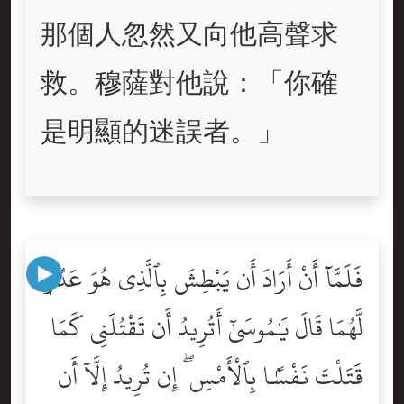
那個人忽然又向他高聲求
救。穆薩對他說：「你確
是明顯的迷誤者。」
فَلَمَّآ أَنْ أَرَادَ أَن يَبْطِشَ بِٱلَّذِى هُوَ عَدُوٌّۭ
لَّهُمَا قَالَ يَٰمُوسَىٰٓ أَتُرِيدُ أَن تَقْتُلَنِى كَمَا
قَتَلْتَ نَفْسًۢا بِٱلْأَمْسِ ۖ إِن تُرِيدُ إِلَّآ أَن