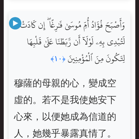
وَأَصْبَحَ فُؤَادُ أُمِّ مُوسَىٰ فَٰرِغًا ۖ إِن كَادَتْ
لَتُبْدِى بِهِۦ لَوْلَآ أَن رَّبَطْنَا عَلَىٰ قَلْبِهَا
لِتَكُونَ مِنَ ٱلْمُؤْمِنِينَ
﴿١٠﴾
穆薩的母親的心，變成空
虛的。若不是我使她安下
心來，以便她成為信道的
人，她幾乎暴露真情了。