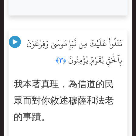
نَتْلُواْ عَلَيْكَ مِن نَّبَإِ مُوسَىٰ وَفِرْعَوْنَ
بِٱلْحَقِّ لِقَوْمٍۢ يُؤْمِنُونَ
﴿٣﴾
我本著真理，為信道的民
眾而對你敘述穆薩和法老
的事蹟。