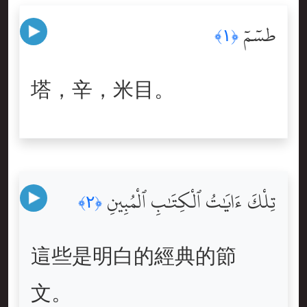
طسٓمٓ
﴿١﴾
塔，辛，米目。
تِلْكَ ءَايَٰتُ ٱلْكِتَٰبِ ٱلْمُبِينِ
﴿٢﴾
這些是明白的經典的節
文。