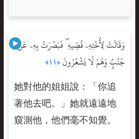
وَقَالَتْ لِأُخْتِهِۦ قُصِّيهِ ۖ فَبَصُرَتْ بِهِۦ عَن
جُنُبٍۢ وَهُمْ لَا يَشْعُرُونَ
﴿١١﴾
她對他的姐姐說：「你追
著他去吧。」她就遠遠地
窺測他，他們毫不知覺。