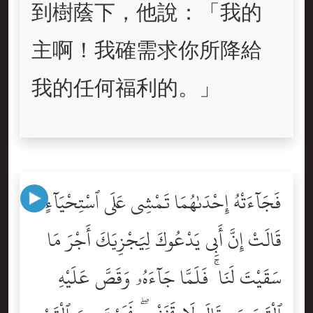
到樹蔭下，他說：「我的
主啊！我確需求你所降給
我的任何福利的。」
فَجَآءَتْهُ إِحْدَىٰهُمَا تَمْشِى عَلَى ٱسْتِحْيَآءٍۢ
قَالَتْ إِنَّ أَبِى يَدْعُوكَ لِيَجْزِيَكَ أَجْرَ مَا
سَقَيْتَ لَنَا ۚ فَلَمَّا جَآءَهُۥ وَقَصَّ عَلَيْهِ