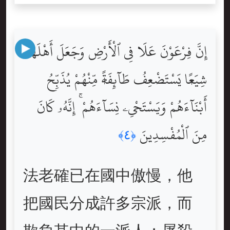
إِنَّ فِرْعَوْنَ عَلَا فِى ٱلْأَرْضِ وَجَعَلَ أَهْلَهَا
شِيَعًۭا يَسْتَضْعِفُ طَآئِفَةًۭ مِّنْهُمْ يُذَبِّحُ
أَبْنَآءَهُمْ وَيَسْتَحْىِۦ نِسَآءَهُمْ ۚ إِنَّهُۥ كَانَ
مِنَ ٱلْمُفْسِدِينَ
﴿٤﴾
法老確已在國中傲慢，他
把國民分成許多宗派，而