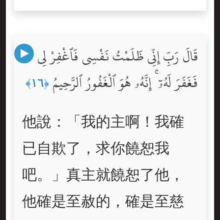
قَالَ رَبِّ إِنِّى ظَلَمْتُ نَفْسِى فَٱغْفِرْ لِى
فَغَفَرَ لَهُۥٓ ۚ إِنَّهُۥ هُوَ ٱلْغَفُورُ ٱلرَّحِيمُ
﴿١٦﴾
他說：「我的主啊！我確
已自欺了，求你饒恕我
吧。」真主就饒恕了他，
他確是至赦的，確是至慈