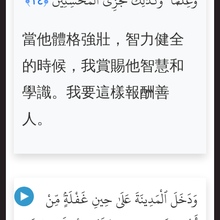
وَعِلْمًۭا ۚ وَكَذَٰلِكَ نَجْزِى ٱلْمُحْسِنِينَ
﴿١٤﴾
當他體格強壯，智力健全
的時候，我賞賜他智慧和
學識。我要這樣報酬善
人。
وَدَخَلَ ٱلْمَدِينَةَ عَلَىٰ حِينِ غَفْلَةٍۢ مِّنْ