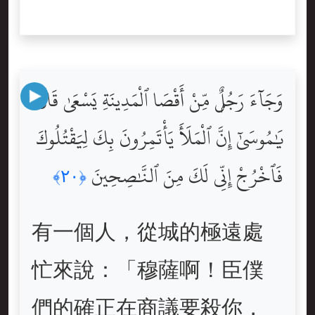
وَجَآءَ رَجُلٌۭ مِّنْ أَقْصَا ٱلْمَدِينَةِ يَسْعَىٰ قَالَ
يَٰمُوسَىٰٓ إِنَّ ٱلْمَلَأَ يَأْتَمِرُونَ بِكَ لِيَقْتُلُوكَ
فَٱخْرُجْ إِنِّى لَكَ مِنَ ٱلنَّٰصِحِينَ
﴿٢٠﴾
有一個人，從城的極遠處
忙來說：「穆薩啊！臣僕
們的確正在商議要殺你，