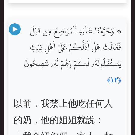
۞ وَحَرَّمْنَا عَلَيْهِ ٱلْمَرَاضِعَ مِن قَبْلُ
فَقَالَتْ هَلْ أَدُلُّكُمْ عَلَىٰٓ أَهْلِ بَيْتٍۢ
يَكْفُلُونَهُۥ لَكُمْ وَهُمْ لَهُۥ نَٰصِحُونَ
﴿١٢﴾
以前，我禁止他吃任何人
的奶，他的姐姐就說：