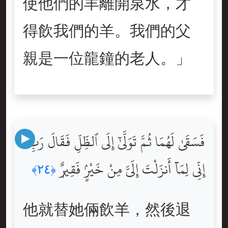
使他們的羊離開泉水，才
得飲我們的羊。我們的父
親是一位龍鐘的老人。」
فَسَقَىٰ لَهُمَا ثُمَّ تَوَلَّىٰٓ إِلَى ٱلظِّلِّ فَقَالَ رَبِّ
إِنِّى لِمَآ أَنزَلْتَ إِلَىَّ مِنْ خَيْرٍۢ فَقِيرٌۭ
﴿٢٤﴾
他就替她倆飲羊，然後退