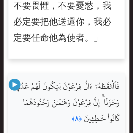
不要畏懼，不要憂愁，我
必定要把他送還你，我必
定要任命他為使者。」
فَٱلْتَقَطَهُۥٓ ءَالُ فِرْعَوْنَ لِيَكُونَ لَهُمْ عَدُوًّۭا
وَحَزَنًا ۗ إِنَّ فِرْعَوْنَ وَهَٰمَٰنَ وَجُنُودَهُمَا
كَانُواْ خَٰطِـِٔينَ
﴿٨﴾