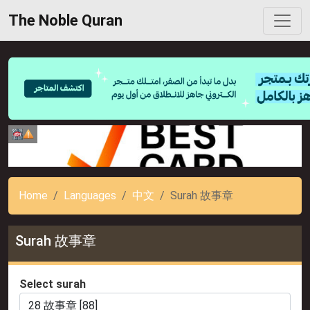
The Noble Quran
Home
Languages
中文
Surah 故事章
Surah 故事章
Select surah