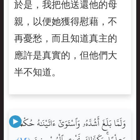
於是，我把他送還他的母
親，以便她獲得慰藉，不
再憂愁，而且知道真主的
應許是真實的，但他們大
半不知道。
وَلَمَّا بَلَغَ أَشُدَّهُۥ وَٱسْتَوَىٰٓ ءَاتَيْنَٰهُ حُكْمًۭا