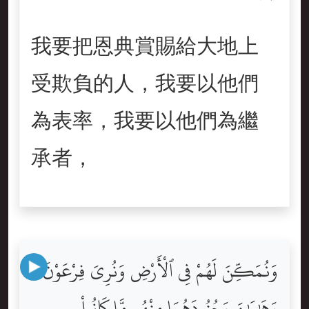
我要把恩典賞賜給大地上
受欺負的人，我要以他們
為表率，我要以他們為繼
承者，
وَنُمَكِّنَ لَهُمْ فِى ٱلْأَرْضِ وَنُرِىَ فِرْعَوْنَ
وَهَٰمَٰنَ وَجُنُودَهُمَا مِنْهُم مَّا كَانُواْ