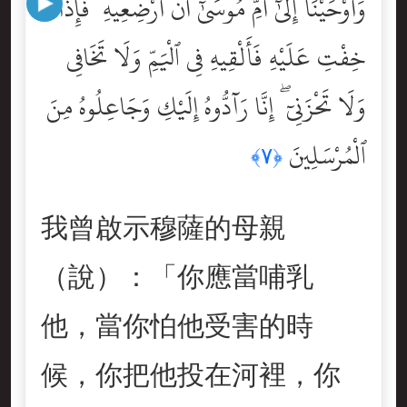
وَأَوْحَيْنَآ إِلَىٰٓ أُمِّ مُوسَىٰٓ أَنْ أَرْضِعِيهِ ۖ فَإِذَا
خِفْتِ عَلَيْهِ فَأَلْقِيهِ فِى ٱلْيَمِّ وَلَا تَخَافِى
وَلَا تَحْزَنِىٓ ۖ إِنَّا رَآدُّوهُ إِلَيْكِ وَجَاعِلُوهُ مِنَ
ٱلْمُرْسَلِينَ
﴿٧﴾
我曾啟示穆薩的母親
（說）：「你應當哺乳
他，當你怕他受害的時
候，你把他投在河裡，你