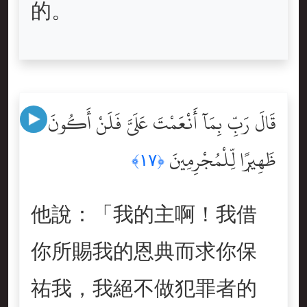
的。
قَالَ رَبِّ بِمَآ أَنْعَمْتَ عَلَىَّ فَلَنْ أَكُونَ
ظَهِيرًۭا لِّلْمُجْرِمِينَ
﴿١٧﴾
他說：「我的主啊！我借
你所賜我的恩典而求你保
祐我，我絕不做犯罪者的