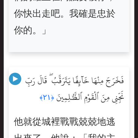
你快出走吧。我確是忠於
你的。」
فَخَرَجَ مِنْهَا خَآئِفًۭا يَتَرَقَّبُ ۖ قَالَ رَبِّ
نَجِّنِى مِنَ ٱلْقَوْمِ ٱلظَّٰلِمِينَ
﴿٢١﴾
他就從城裡戰戰兢兢地逃