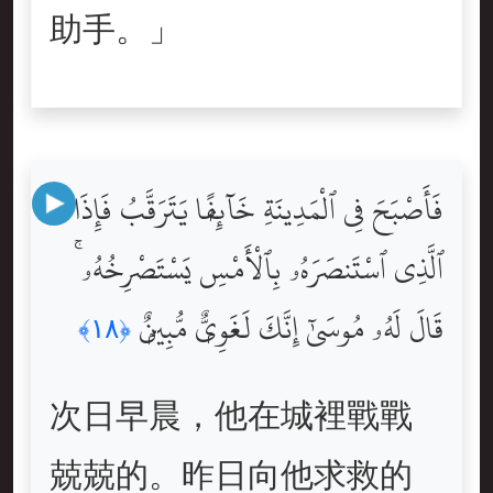
助手。」
فَأَصْبَحَ فِى ٱلْمَدِينَةِ خَآئِفًۭا يَتَرَقَّبُ فَإِذَا
ٱلَّذِى ٱسْتَنصَرَهُۥ بِٱلْأَمْسِ يَسْتَصْرِخُهُۥ ۚ
قَالَ لَهُۥ مُوسَىٰٓ إِنَّكَ لَغَوِىٌّۭ مُّبِينٌۭ
﴿١٨﴾
次日早晨，他在城裡戰戰
兢兢的。昨日向他求救的