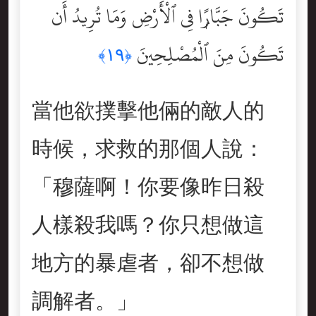
تَكُونَ جَبَّارًۭا فِى ٱلْأَرْضِ وَمَا تُرِيدُ أَن
تَكُونَ مِنَ ٱلْمُصْلِحِينَ
﴿١٩﴾
當他欲撲擊他倆的敵人的
時候，求救的那個人說：
「穆薩啊！你要像昨日殺
人樣殺我嗎？你只想做這
地方的暴虐者，卻不想做
調解者。」