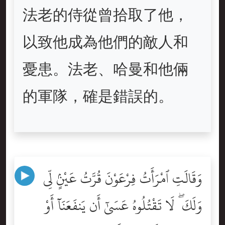
法老的侍從曾拾取了他，
以致他成為他們的敵人和
憂患。法老、哈曼和他倆
的軍隊，確是錯誤的。
وَقَالَتِ ٱمْرَأَتُ فِرْعَوْنَ قُرَّتُ عَيْنٍۢ لِّى
وَلَكَ ۖ لَا تَقْتُلُوهُ عَسَىٰٓ أَن يَنفَعَنَآ أَوْ