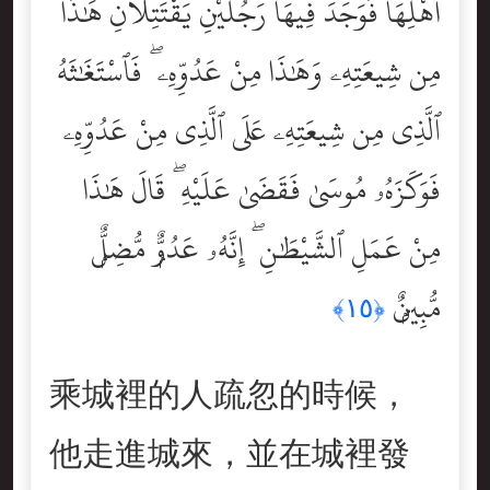
أَهْلِهَا فَوَجَدَ فِيهَا رَجُلَيْنِ يَقْتَتِلَانِ هَٰذَا
مِن شِيعَتِهِۦ وَهَٰذَا مِنْ عَدُوِّهِۦ ۖ فَٱسْتَغَٰثَهُ
ٱلَّذِى مِن شِيعَتِهِۦ عَلَى ٱلَّذِى مِنْ عَدُوِّهِۦ
فَوَكَزَهُۥ مُوسَىٰ فَقَضَىٰ عَلَيْهِ ۖ قَالَ هَٰذَا
مِنْ عَمَلِ ٱلشَّيْطَٰنِ ۖ إِنَّهُۥ عَدُوٌّۭ مُّضِلٌّۭ
مُّبِينٌۭ
﴿١٥﴾
乘城裡的人疏忽的時候，
他走進城來，並在城裡發