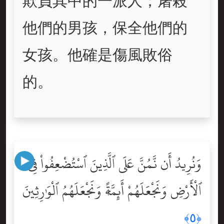
欺負其中的一派人；屠殺
他們的男孩，保全他們的
女孩。他確是傷風敗俗
的。
وَنُرِيدُ أَن نَّمُنَّ عَلَى ٱلَّذِينَ ٱسْتُضْعِفُواْ فِى
ٱلْأَرْضِ وَنَجْعَلَهُمْ أَئِمَّةًۭ وَنَجْعَلَهُمُ ٱلْوَٰرِثِينَ
﴿٥﴾