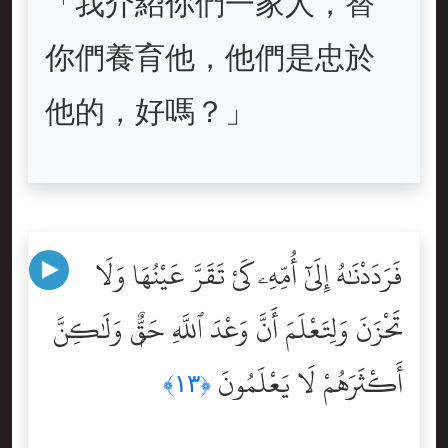
「我介紹你們一家人，替
你們養育他，他們是忠於
他的，好嗎？」
فَرَدَدْنَٰهُ إِلَىٰٓ أُمِّهِۦ كَىْ تَقَرَّ عَيْنُهَا وَلَا
تَحْزَنَ وَلِتَعْلَمَ أَنَّ وَعْدَ ٱللَّهِ حَقٌّۭ وَلَٰكِنَّ
أَكْثَرَهُمْ لَا يَعْلَمُونَ
﴿١٣﴾