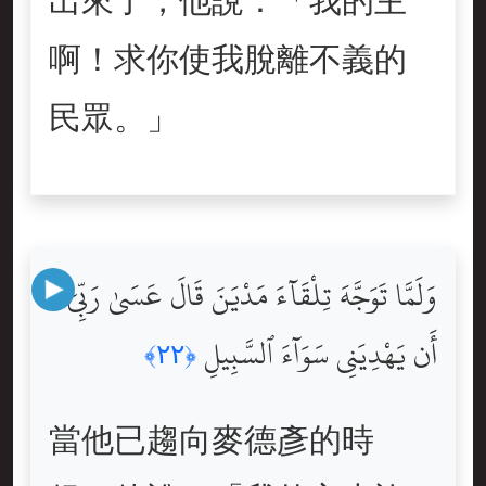
出來了，他說：「我的主
啊！求你使我脫離不義的
民眾。」
وَلَمَّا تَوَجَّهَ تِلْقَآءَ مَدْيَنَ قَالَ عَسَىٰ رَبِّىٓ
أَن يَهْدِيَنِى سَوَآءَ ٱلسَّبِيلِ
﴿٢٢﴾
當他已趨向麥德彥的時