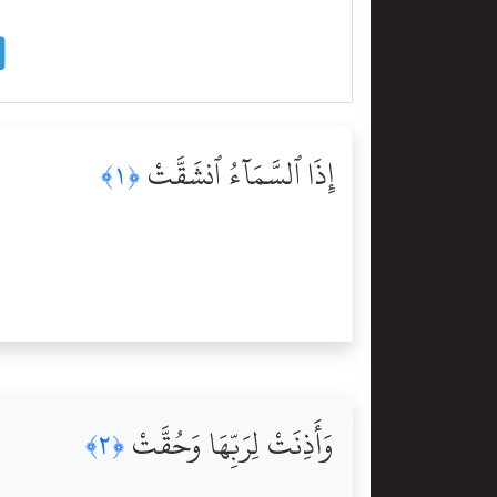
إِذَا ٱلسَّمَآءُ ٱنشَقَّتْ
﴿١﴾
وَأَذِنَتْ لِرَبِّهَا وَحُقَّتْ
﴿٢﴾