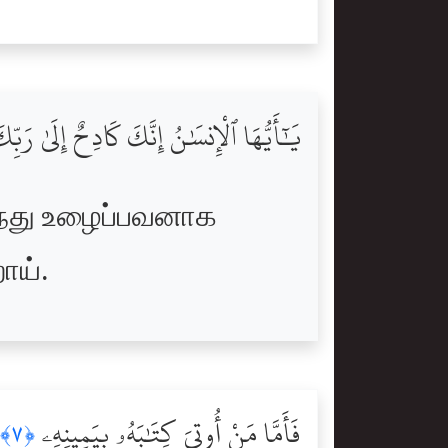
يَٰٓأَيُّهَا ٱلْإِنسَٰنُ إِنَّكَ كَادِحٌ إِلَىٰ رَبّ
ந்து உழைப்பவனாக
ாய்.
فَأَمَّا مَنْ أُوتِىَ كِتَٰبَهُۥ بِيَمِينِهِۦ
﴿٧﴾