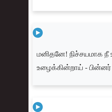
மனிதனே! நிச்சயமாக நீ
உழைக்கின்றாய் - பின்ன