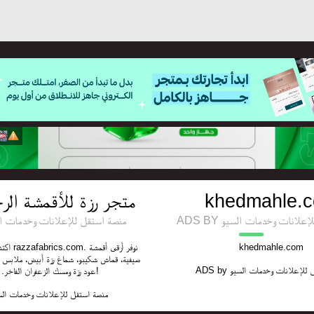
متجر رزة للأقمشة الرج
khedmahle.
ADS BY لانات وخدمات السيو
Y منصة استقل للإعلانات وخدمات السيو
نوفر أرق
khedmahle.com
صيفية، قماش شكيبو، شماغ رزة أبيض، ملابس دا
ADS by
 للإعلانات وخدمات السيو
عود رزة ومسك الزعفران الفاخر. اطلب الآن!
منصة استقل للإعلانات وخدمات الس