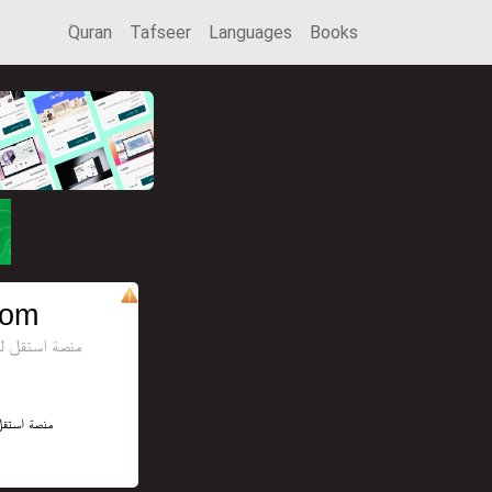
َQuran
Tafseer
Languages
Books
com
منصة استقل للإع
منصة استقل