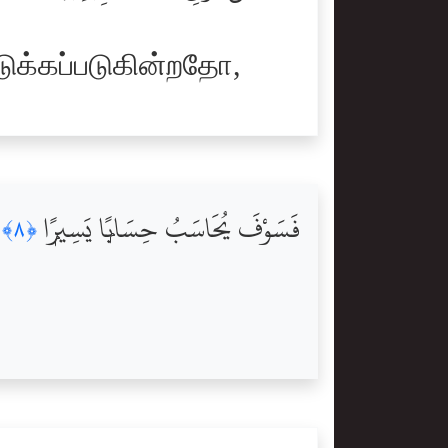
்கப்படுகின்றதோ,
فَسَوْفَ يُحَاسَبُ حِسَابًۭا يَسِيرًۭا
﴿٨﴾