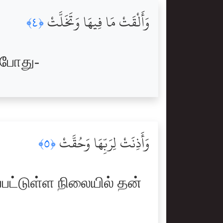
وَأَلْقَتْ مَا فِيهَا وَتَخَلَّتْ
﴿٤﴾
போது-
وَأَذِنَتْ لِرَبِّهَا وَحُقَّتْ
﴿٥﴾
ட்டுள்ள நிலையில் தன்