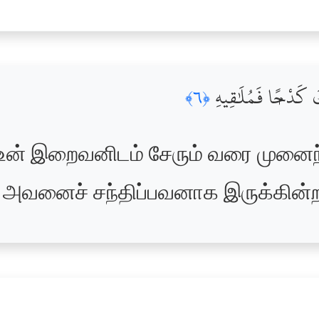
ِكَ كَدْحًۭا فَمُلَٰقِيهِ
﴿٦﴾
 உன் இறைவனிடம் சேரும் வரை முனை
ர் அவனைச் சந்திப்பவனாக இருக்கின்ற