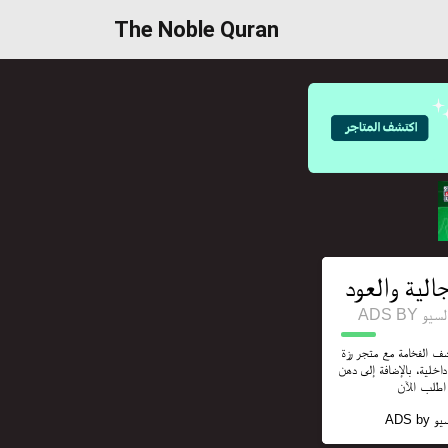
The Noble Quran
الية والعود
ADS B
اكتشف الفخامة مع متجر رزة razzafabrics.com. ى أقمشة
خلية، بالإضافة إلى دهن
ADS by
يو