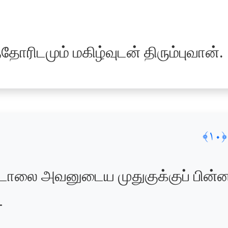
தோரிடமும் மகிழ்வுடன் திரும்புவான்.
﴿١٠﴾
ாலை அவனுடைய முதுகுக்குப் பின்ன
-