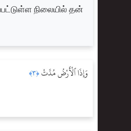
ட்டுள்ள நிலையில் தன்
وَإِذَا ٱلْأَرْضُ مُدَّتْ
﴿٣﴾