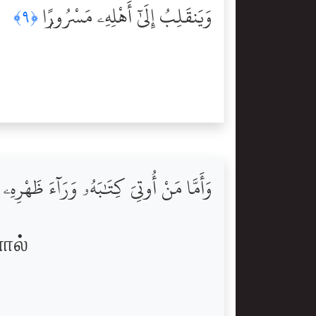
وَيَنقَلِبُ إِلَىٰٓ أَهْلِهِۦ مَسْرُورًۭا
﴿٩﴾
وَأَمَّا مَنْ أُوتِىَ كِتَٰبَهُۥ وَرَآءَ ظَهْرِهِۦ
ால்