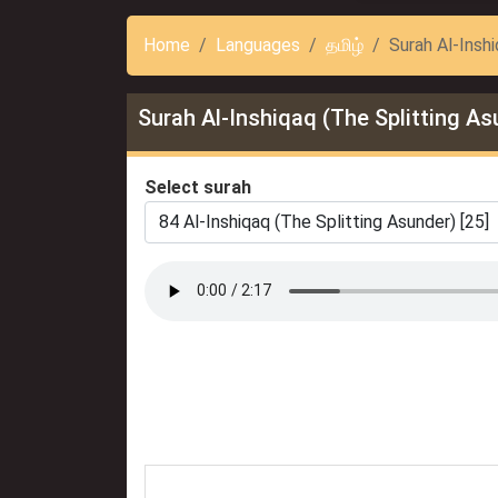
Home
Languages
தமிழ்
Surah Al-Insh
Surah Al-Inshiqaq (The Splitting As
Select surah