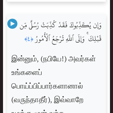
وَإِن يُكَذِّبُوكَ فَقَدْ كُذِّبَتْ رُسُلٌۭ مِّن
قَبْلِكَ ۚ وَإِلَى ٱللَّهِ تُرْجَعُ ٱلْأُمُورُ
﴿٤﴾
இன்னும், (நபியே!) அவர்கள்
உங்களைப்
பொய்ப்பிப்பார்களானால்
(வருந்தாதீர்), இவ்வாறே