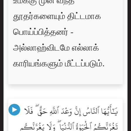
உமக்கு முன் வந்த
தூதர்களையும் திட்டமாக
பொய்ப்பித்தனர் -
அல்லாஹ்விடமே எல்லாக்
காரியங்களும் மீட்டப்படும்.
يَٰٓأَيُّهَا ٱلنَّاسُ إِنَّ وَعْدَ ٱللَّهِ حَقٌّۭ ۖ فَلَا
تَغُرَّنَّكُمُ ٱلْحَيَوٰةُ ٱلدُّنْيَا ۖ وَلَا يَغُرَّنَّكُم