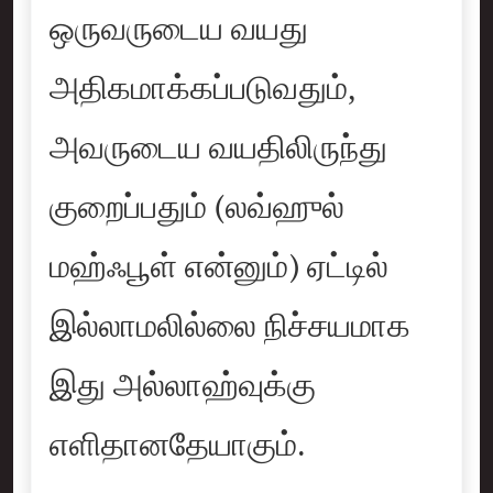
ஒருவருடைய வயது
அதிகமாக்கப்படுவதும்,
அவருடைய வயதிலிருந்து
குறைப்பதும் (லவ்ஹுல்
மஹ்ஃபூள் என்னும்) ஏட்டில்
இல்லாமலில்லை நிச்சயமாக
இது அல்லாஹ்வுக்கு
எளிதானதேயாகும்.