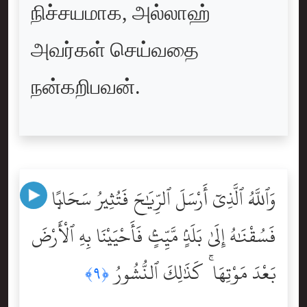
நிச்சயமாக, அல்லாஹ்
அவர்கள் செய்வதை
நன்கறிபவன்.
وَٱللَّهُ ٱلَّذِىٓ أَرْسَلَ ٱلرِّيَٰحَ فَتُثِيرُ سَحَابًۭا
فَسُقْنَٰهُ إِلَىٰ بَلَدٍۢ مَّيِّتٍۢ فَأَحْيَيْنَا بِهِ ٱلْأَرْضَ
بَعْدَ مَوْتِهَا ۚ كَذَٰلِكَ ٱلنُّشُورُ
﴿٩﴾