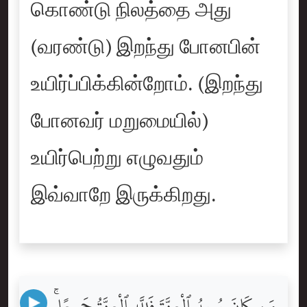
கொண்டு நிலத்தை அது
(வரண்டு) இறந்து போனபின்
உயிர்ப்பிக்கின்றோம். (இறந்து
போனவர் மறுமையில்)
உயிர்பெற்று எழுவதும்
இவ்வாறே இருக்கிறது.
مَن كَانَ يُرِيدُ ٱلْعِزَّةَ فَلِلَّهِ ٱلْعِزَّةُ جَمِيعًا ۚ