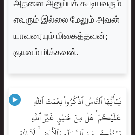
அதனை அனுப்பக் கூடியவரும்
எவரும் இல்லை மேலும் அவன்
யாவரையும் மிகைத்தவன்;
ஞானம் மிக்கவன்.
يَٰٓأَيُّهَا ٱلنَّاسُ ٱذْكُرُواْ نِعْمَتَ ٱللَّهِ
عَلَيْكُمْ ۚ هَلْ مِنْ خَٰلِقٍ غَيْرُ ٱللَّهِ
يَرْزُقُكُم مِّنَ ٱلسَّمَآءِ وَٱلْأَرْضِ ۚ لَآ إِلَٰهَ