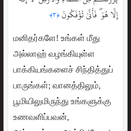
إِلَّا هُوَ ۖ فَأَنَّىٰ تُؤْفَكُونَ
﴿٣﴾
மனிதர்களே! உங்கள் மீது
அல்லாஹ் வழங்கியுள்ள
பாக்கியங்களைச் சிந்தித்துப்
பாருங்கள்; வானத்திலும்,
பூமியிலுமிருந்து உங்களுக்கு
உணவளிப்பவன்,