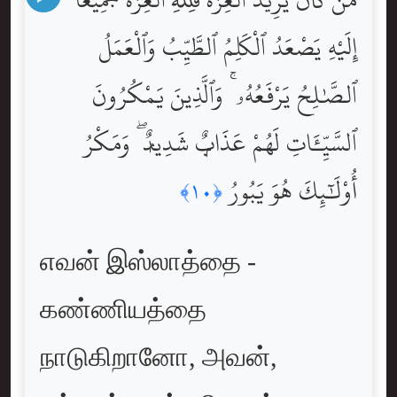
إِلَيْهِ يَصْعَدُ ٱلْكَلِمُ ٱلطَّيِّبُ وَٱلْعَمَلُ
ٱلصَّٰلِحُ يَرْفَعُهُۥ ۚ وَٱلَّذِينَ يَمْكُرُونَ
ٱلسَّيِّـَٔاتِ لَهُمْ عَذَابٌۭ شَدِيدٌۭ ۖ وَمَكْرُ
أُوْلَٰٓئِكَ هُوَ يَبُورُ
﴿١٠﴾
எவன் இஸ்லாத்தை -
கண்ணியத்தை
நாடுகிறானோ, அவன்,