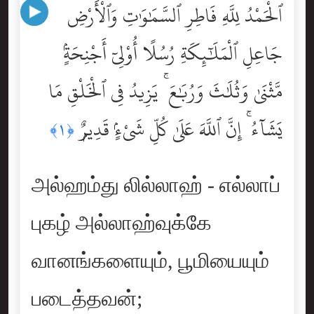
ٱلْحَمْدُ لِلَّهِ فَاطِرِ ٱلسَّمَٰوَٰتِ وَٱلْأَرْضِ
جَاعِلِ ٱلْمَلَٰٓئِكَةِ رُسُلًا أُوْلِىٓ أَجْنِحَةٍۢ
مَّثْنَىٰ وَثُلَٰثَ وَرُبَٰعَ ۚ يَزِيدُ فِى ٱلْخَلْقِ مَا
يَشَآءُ ۚ إِنَّ ٱللَّهَ عَلَىٰ كُلِّ شَىْءٍۢ قَدِيرٌۭ
﴿١﴾
அல்ஹம்து லில்லாஹ் - எல்லாப்
புகழ் அல்லாஹ்வுக்கே
வானங்களையும், பூமியையும்
படைத்தவன்;