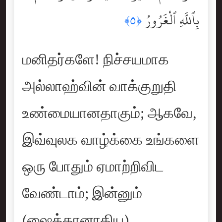
بِٱللَّهِ ٱلْغَرُورُ
﴿٥﴾
மனிதர்களே! நிச்சயமாக
அல்லாஹ்வின் வாக்குறுதி
உண்மையானதாகும்; ஆகவே,
இவ்வுலக வாழ்க்கை உங்களை
ஒரு போதும் ஏமாற்றிவிட
வேண்டாம்; இன்னும்
(ஷைத்தானாகிய)