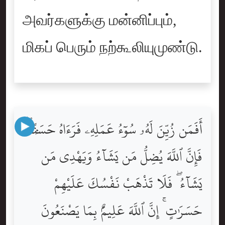
அவர்களுக்கு மன்னிப்பும்,
மிகப் பெரும் நற்கூலியுமுண்டு.
أَفَمَن زُيِّنَ لَهُۥ سُوٓءُ عَمَلِهِۦ فَرَءَاهُ حَسَنًۭا ۖ
فَإِنَّ ٱللَّهَ يُضِلُّ مَن يَشَآءُ وَيَهْدِى مَن
يَشَآءُ ۖ فَلَا تَذْهَبْ نَفْسُكَ عَلَيْهِمْ
حَسَرَٰتٍ ۚ إِنَّ ٱللَّهَ عَلِيمٌۢ بِمَا يَصْنَعُونَ