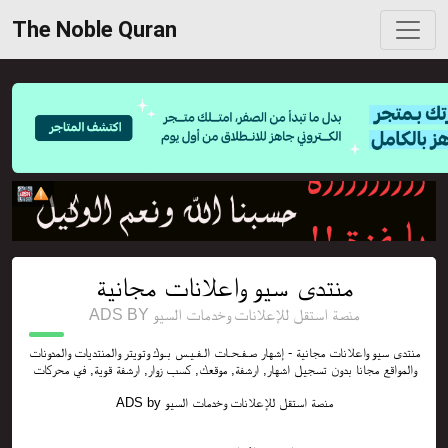
The Noble Quran
منتدى سيو واعلانات مجانية
ADS BY منصة استقل للإعلانات وخدمات السيو
منتدى سيو واعلانات مجانية - إشهار صـفـحـات الـفـيـس بـوك وتويتر والمنتديات والمدونات
والمواقع مجانا بدون تسجيل اشهار, ارشفة, موقعك, كسب زوار, ارشفة قوية, في محركات
ADS by
منصة استقل للإعلانات وخدمات السيو