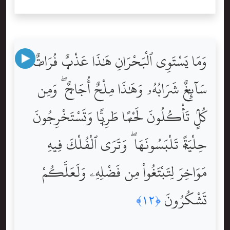
وَمَا يَسْتَوِى ٱلْبَحْرَانِ هَٰذَا عَذْبٌۭ فُرَاتٌۭ
سَآئِغٌۭ شَرَابُهُۥ وَهَٰذَا مِلْحٌ أُجَاجٌۭ ۖ وَمِن
كُلٍّۢ تَأْكُلُونَ لَحْمًۭا طَرِيًّۭا وَتَسْتَخْرِجُونَ
حِلْيَةًۭ تَلْبَسُونَهَا ۖ وَتَرَى ٱلْفُلْكَ فِيهِ
مَوَاخِرَ لِتَبْتَغُواْ مِن فَضْلِهِۦ وَلَعَلَّكُمْ
تَشْكُرُونَ
﴿١٢﴾