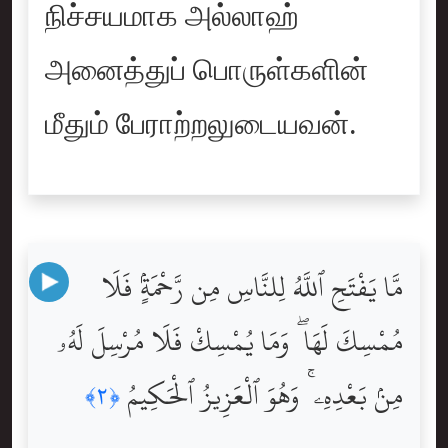
நிச்சயமாக அல்லாஹ்
அனைத்துப் பொருள்களின்
மீதும் பேராற்றலுடையவன்.
مَّا يَفْتَحِ ٱللَّهُ لِلنَّاسِ مِن رَّحْمَةٍۢ فَلَا
مُمْسِكَ لَهَا ۖ وَمَا يُمْسِكْ فَلَا مُرْسِلَ لَهُۥ
مِنۢ بَعْدِهِۦ ۚ وَهُوَ ٱلْعَزِيزُ ٱلْحَكِيمُ
﴿٢﴾