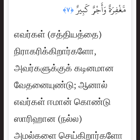
مَّغْفِرَةٌۭ وَأَجْرٌۭ كَبِيرٌ
﴿٧﴾
எவர்கள் (சத்தியத்தை)
நிராகரிக்கிறார்களோ,
அவர்களுக்குக் கடினமான
வேதனையுண்டு; ஆனால்
எவர்கள் ஈமான் கொண்டு
ஸாரிஹான (நல்ல)
அமல்களை செய்கிறார்களோ