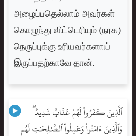
அழைப்பதெல்லாம் அவர்கள்
கொழுந்து விட்டெரியும் (நரக)
நெருப்புக்கு உரியவர்களாய்
இருப்பதற்காவே தான்.
ٱلَّذِينَ كَفَرُواْ لَهُمْ عَذَابٌۭ شَدِيدٌۭ ۖ
وَٱلَّذِينَ ءَامَنُواْ وَعَمِلُواْ ٱلصَّٰلِحَٰتِ لَهُم