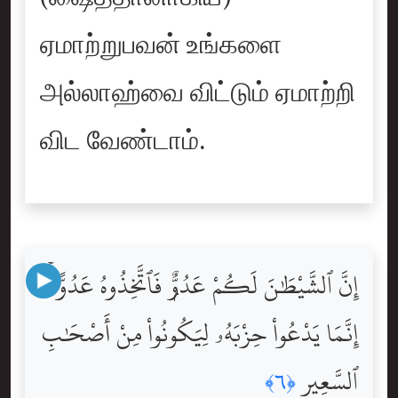
ஏமாற்றுபவன் உங்களை
அல்லாஹ்வை விட்டும் ஏமாற்றி
விட வேண்டாம்.
إِنَّ ٱلشَّيْطَٰنَ لَكُمْ عَدُوٌّۭ فَٱتَّخِذُوهُ عَدُوًّا ۚ
إِنَّمَا يَدْعُواْ حِزْبَهُۥ لِيَكُونُواْ مِنْ أَصْحَٰبِ
ٱلسَّعِيرِ
﴿٦﴾