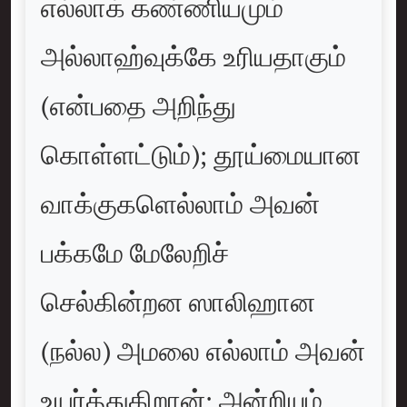
எல்லாக் கண்ணியமும்
அல்லாஹ்வுக்கே உரியதாகும்
(என்பதை அறிந்து
கொள்ளட்டும்); தூய்மையான
வாக்குகளெல்லாம் அவன்
பக்கமே மேலேறிச்
செல்கின்றன ஸாலிஹான
(நல்ல) அமலை எல்லாம் அவன்
உயர்த்துகிறான்; அன்றியும்