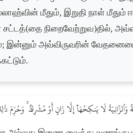
்லாஹ்வின் மீதும், இறுதி நாள் மீது
 சட்டத்(தை நிறைவேற்றுவ)தில், அவ்வி
்; இன்னும் அவ்விருவரின் வேதனையைய
்கட்டும்.
ةًۭ وَٱلزَّانِيَةُ لَا يَنكِحُهَآ إِلَّا زَانٍ أَوْ مُشْرِكٌۭ ۚ وَحُرِّمَ ذَٰ