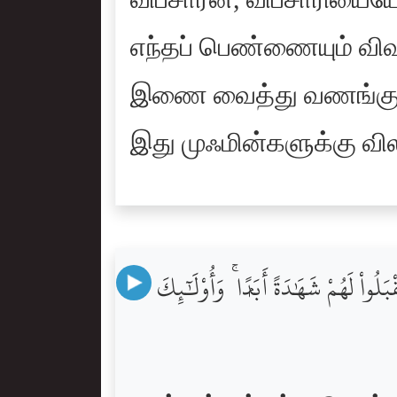
விபசாரன், விபசாரியை
எந்தப் பெண்ணையும் விவ
இணை வைத்து வணங்குபவ
இது முஃமின்களுக்கு விலக
ُواْ لَهُمْ شَهَٰدَةً أَبَدًۭا ۚ وَأُوْلَٰٓئِكَ