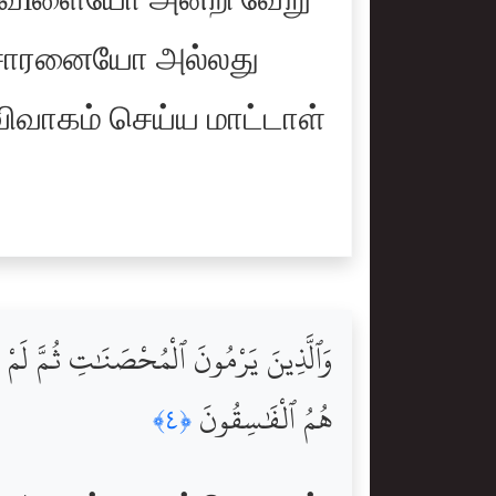
பவiளையோ அன்றி வேறு
ிபசாரனையோ அல்லது
வாகம் செய்ய மாட்டாள்
وَٱلَّذِينَ يَرْمُونَ ٱلْمُحْصَنَٰتِ ثُمَّ لَمْ يَأْت
هُمُ ٱلْفَٰسِقُونَ
﴿٤﴾