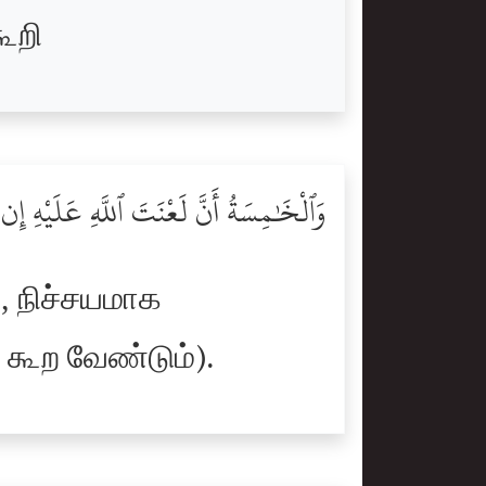
ூறி
وَٱلْخَٰمِسَةُ أَنَّ لَعْنَتَ ٱللَّهِ عَلَيْهِ إ
, நிச்சயமாக
 கூற வேண்டும்).