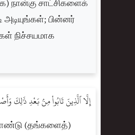
்க) நான்கு சாட்சிகளைக்
டியுங்கள்; பின்னர்
்கள் நிச்சயமாக
إِلَّا ٱلَّذِينَ تَابُواْ مِنۢ بَعْدِ ذَٰلِكَ وَأَصْ
கொண்டு (தங்களைத்)