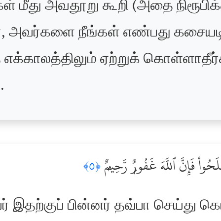
கள் மீது அவதூறு கூறி (அதை நிரூபிக
அவர்களை நீங்கள் எண்பது கசையடி அ
க்காலத்திலும் ஏற்றுக் கொள்ளாதீர
.
لَحُواْ فَإِنَّ ٱللَّهَ غَفُورٌۭ رَّحِيمٌۭ
﴿٥﴾
ர் இதற்குப் பின்னர் தவ்பா செய்து 