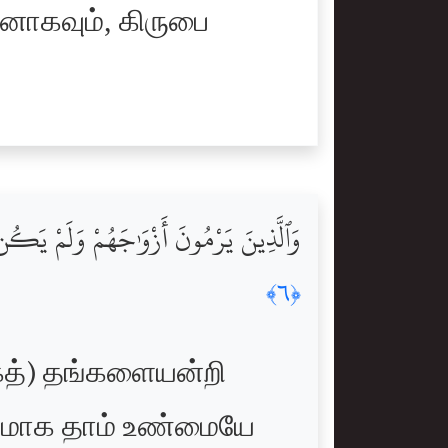
வனாகவும், கிருபை
وَٱلَّذِينَ يَرْمُونَ أَزْوَٰجَهُمْ وَلَمْ يَكُن لّ
﴿٦﴾
கத்) தங்களையன்றி
்சயமாக தாம் உண்மையே