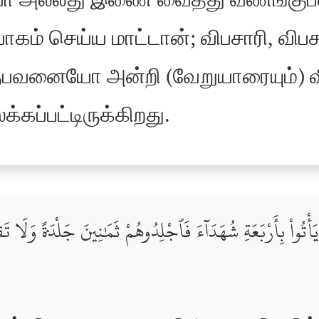
யோ அல்லது இணை வைத்து வணங்கு
ாகம் செய்ய மாட்டான்; விபசாரி, வ
னையோ அன்றி (வேறுயாரையும்) வி
்கப்பட்டிருக்கிறது.
ُواْ بِأَرْبَعَةِ شُهَدَآءَ فَٱجْلِدُوهُمْ ثَمَٰنِينَ جَلْدَةًۭ وَلَا تَقْبَل