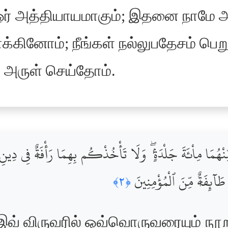
 ஓர் அத்தியாயமாகும்; இதனை நாமே அ
்கினோம்; நீங்கள் நல்லுபதேசம் பெற
ருள் செய்தோம்.
مِّنْهُمَا مِاْئَةَ جَلْدَةٍۢ ۖ وَلَا تَأْخُذْكُم بِهِمَا رَأْفَةٌۭ فِى دِينِ
طَآئِفَةٌۭ مِّنَ ٱلْمُؤْمِنِينَ
﴿٢﴾
் இவ் விருவரில் ஒவ்வொருவரையும் நூ