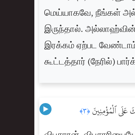
மெய்யாகவே, நீங்கள் அல
இருந்தால். அல்லாஹ்வின்
இரக்கம் ஏற்பட வேண்டாம
கூட்டத்தார் (நேரில்) பார்க
لِكَ عَلَى ٱلْمُؤْمِنِينَ
﴿٣﴾