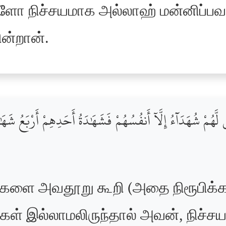
்களோ நிச்சயமாக அல்லாஹ் மன்னிப்ப
ன்றான்.
َهُمْ شُهَدَآءُ إِلَّآ أَنفُسُهُمْ فَشَهَٰدَةُ أَحَدِهِمْ أَرْبَعُ شَهَٰدَ
்களை அவதூறு கூறி (அதை நிரூபிக்
ிகள் இல்லாமலிருந்தால் அவன், நிச