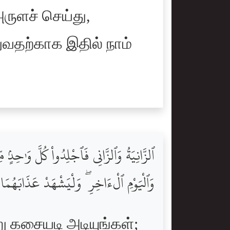
ருளச் செய்து,
ுவதற்காக இதில் நாம்
ٱلزَّانِيَةُ وَٱلزَّانِى فَٱجْلِدُواْ كُلَّ وَٰحِدٍۢ 
وَٱلْيَوْمِ ٱلْءَاخِرِ ۖ وَلْيَشْهَدْ عَذَابَهُمَا 
று கசையடி அடியுங்கள்;