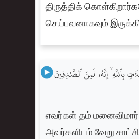
திருத்திக் கொள்கிறார
செய்பவனாகவும் இருக்கி
ٰتٍۭ بِٱللَّهِ ۙ إِنَّهُۥ لَمِنَ ٱلصَّٰدِقِينَ
எவர்கள் தம் மனைவிமார
அவர்களிடம் வேறு சாட்ச