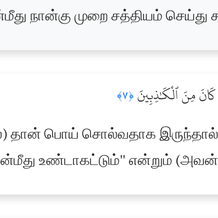
ீது நான்கு முறை சத்தியம் செய்து க
ِن كَانَ مِنَ ٱلْكَٰذِبِينَ
﴿٧﴾
்) தான் பொய் சொல்வதாக இருந்தால்
்மீது உண்டாகட்டும்" என்றும் (அவன்