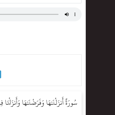
سُورَةٌ أَنزَلْنَٰهَا وَفَرَضْنَٰهَا وَأَنزَلْنَا ف