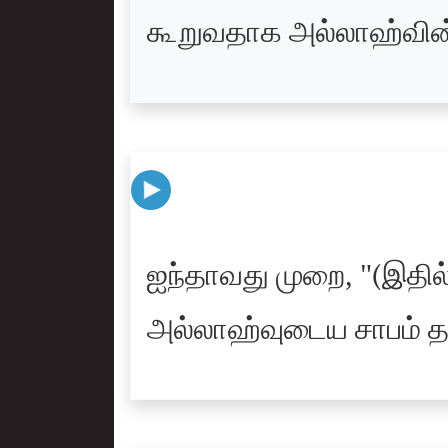
கூறுவதாக அல்லாஹ்வின்ம
ஐந்தாவது முறை, "(இதில
அல்லாஹ்வுடைய சாபம் தன