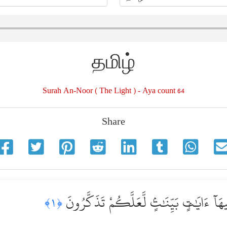
தமிழ்
Surah An-Noor ( The Light ) - Aya count 64
Share
ِيهَآ ءَايَٰتٍۭ بَيِّنَٰتٍۢ لَّعَلَّكُمْ تَذَكَّرُونَ
﴿١﴾