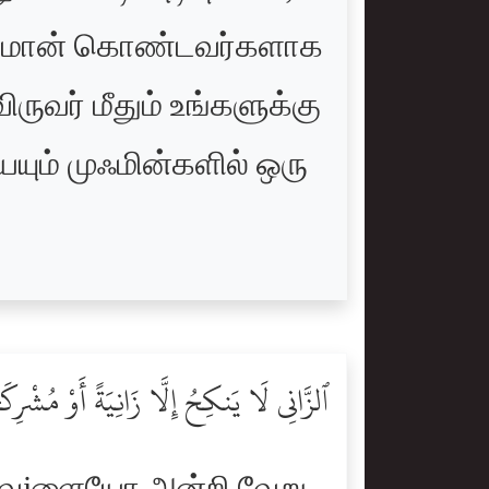
ம் ஈமான் கொண்டவர்களாக
ருவர் மீதும் உங்களுக்கு
ும் முஃமின்களில் ஒரு
ٱلزَّانِى لَا يَنكِحُ إِلَّا زَانِيَةً أَوْ مُشْرِكَ