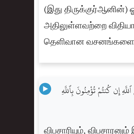
(இது திருக்குர்ஆனின்)
அதிலுள்ளவற்றை விதியாக
தெளிவான வசனங்களை அ
 ٱللَّهِ إِن كُنتُمْ تُؤْمِنُونَ بِٱللَّهِ
விபசாரியும், விபசாரனும