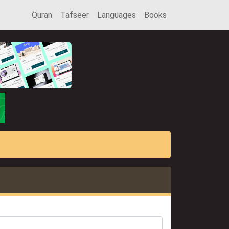
َQuran
Tafseer
Languages
Books