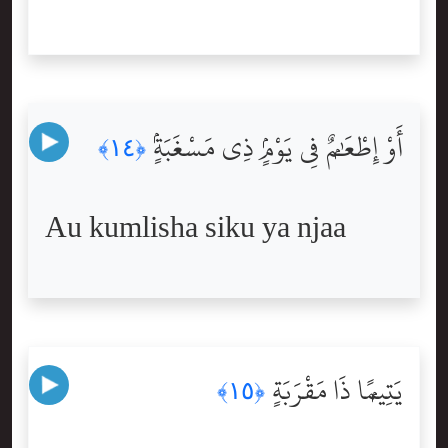
أَوْ إِطْعَٰمٌۭ فِى يَوْمٍۢ ذِى مَسْغَبَةٍۢ
﴿١٤﴾
Au kumlisha siku ya njaa
يَتِيمًۭا ذَا مَقْرَبَةٍ
﴿١٥﴾