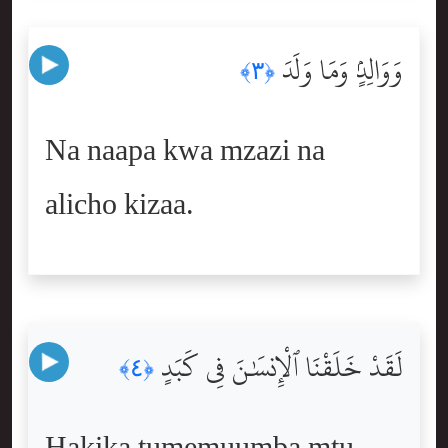
وَوَالِدٍۢ وَمَا وَلَدَ
﴿٣﴾
Na naapa kwa mzazi na
alicho kizaa.
لَقَدْ خَلَقْنَا ٱلْإِنسَٰنَ فِى كَبَدٍ
﴿٤﴾