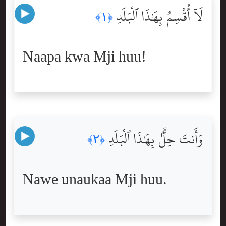
لَآ أُقْسِمُ بِهَٰذَا ٱلْبَلَدِ
﴿١﴾
Naapa kwa Mji huu!
وَأَنتَ حِلٌّۢ بِهَٰذَا ٱلْبَلَدِ
﴿٢﴾
Nawe unaukaa Mji huu.