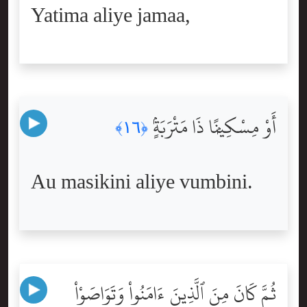
Yatima aliye jamaa,
أَوْ مِسْكِينًۭا ذَا مَتْرَبَةٍۢ
﴿١٦﴾
Au masikini aliye vumbini.
ثُمَّ كَانَ مِنَ ٱلَّذِينَ ءَامَنُواْ وَتَوَاصَوْاْ