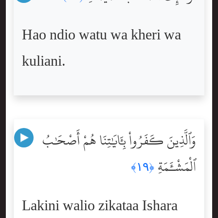
Hao ndio watu wa kheri wa
kuliani.
وَٱلَّذِينَ كَفَرُواْ بِـَٔايَٰتِنَا هُمْ أَصْحَٰبُ
ٱلْمَشْـَٔمَةِ
﴿١٩﴾
Lakini walio zikataa Ishara