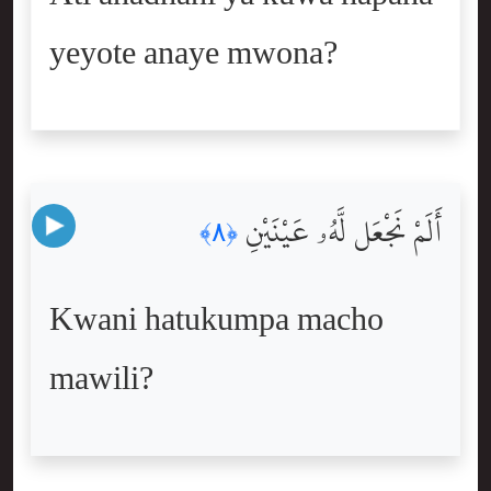
yeyote anaye mwona?
أَلَمْ نَجْعَل لَّهُۥ عَيْنَيْنِ
﴿٨﴾
Kwani hatukumpa macho
mawili?