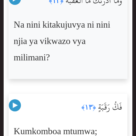
وَمَآ أَدْرَىٰكَ مَا ٱلْعَقَبَةُ
﴿١٢﴾
Na nini kitakujuvya ni nini
njia ya vikwazo vya
milimani?
فَكُّ رَقَبَةٍ
﴿١٣﴾
Kumkomboa mtumwa;