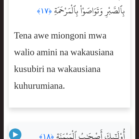
بِٱلصَّبْرِ وَتَوَاصَوْاْ بِٱلْمَرْحَمَةِ
﴿١٧﴾
Tena awe miongoni mwa
walio amini na wakausiana
kusubiri na wakausiana
kuhurumiana.
أُوْلَٰٓئِكَ أَصْحَٰبُ ٱلْمَيْمَنَةِ
﴿١٨﴾