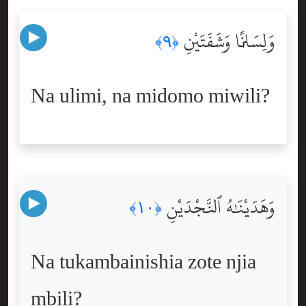
وَلِسَانًۭا وَشَفَتَيْنِ
﴿٩﴾
Na ulimi, na midomo miwili?
وَهَدَيْنَٰهُ ٱلنَّجْدَيْنِ
﴿١٠﴾
Na tukambainishia zote njia
mbili?