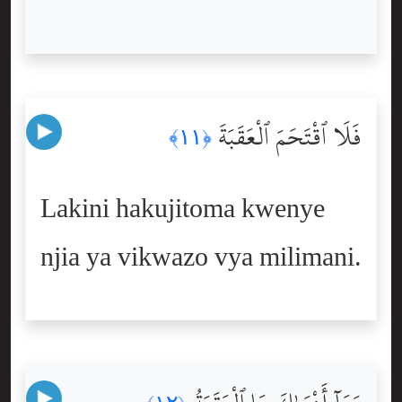
فَلَا ٱقْتَحَمَ ٱلْعَقَبَةَ
﴿١١﴾
Lakini hakujitoma kwenye
njia ya vikwazo vya milimani.