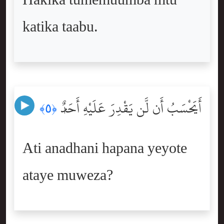
Hakika tumemuumba mtu
katika taabu.
أَيَحْسَبُ أَن لَّن يَقْدِرَ عَلَيْهِ أَحَدٌۭ
﴿٥﴾
Ati anadhani hapana yeyote
ataye muweza?