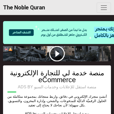
The Noble Quran
منصة خدمة لي للتجارة الإلكترونية
eCommerce
ADS BY منصة استقل للإعلانات وخدمات السيو
أنشئ متجرك الإلكتروني في دقائق، واربط منتجاتك بمجموعة متكاملة من
الحلول الرقميَّة الذكيَّة للمدفوعات، والشحن، وإدارة المخزون، والتسويق،
بكل سهولة؛ لأن نجاحك لا يحتاج إلى تعقيد.
ADS by
منصة استقل للإعلانات وخدمات السيو