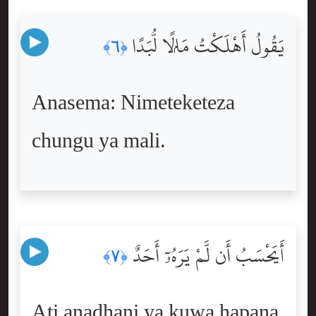
يَقُولُ أَهْلَكْتُ مَالًۭا لُّبَدًا
﴿٦﴾
Anasema: Nimeteketeza
chungu ya mali.
أَيَحْسَبُ أَن لَّمْ يَرَهُۥٓ أَحَدٌ
﴿٧﴾
Ati anadhani ya kuwa hapana