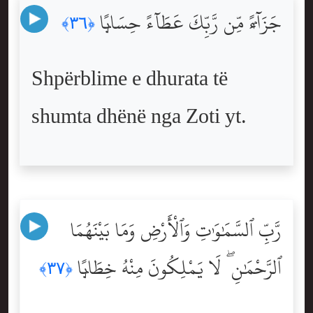
جَزَآءًۭ مِّن رَّبِّكَ عَطَآءً حِسَابًۭا
﴿٣٦﴾
Shpërblime e dhurata të
shumta dhënë nga Zoti yt.
رَّبِّ ٱلسَّمَٰوَٰتِ وَٱلْأَرْضِ وَمَا بَيْنَهُمَا
ٱلرَّحْمَٰنِ ۖ لَا يَمْلِكُونَ مِنْهُ خِطَابًۭا
﴿٣٧﴾