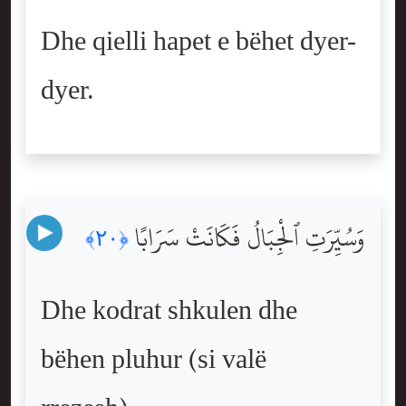
Dhe qielli hapet e bëhet dyer-
dyer.
وَسُيِّرَتِ ٱلْجِبَالُ فَكَانَتْ سَرَابًا
﴿٢٠﴾
Dhe kodrat shkulen dhe
bëhen pluhur (si valë