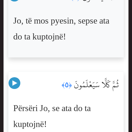
Jo, të mos pyesin, sepse ata
do ta kuptojnë!
ثُمَّ كَلَّا سَيَعْلَمُونَ
﴿٥﴾
Përsëri Jo, se ata do ta
kuptojnë!