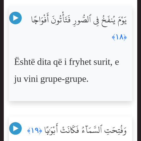
يَوْمَ يُنفَخُ فِى ٱلصُّورِ فَتَأْتُونَ أَفْوَاجًۭا
﴿١٨﴾
Është dita që i fryhet surit, e
ju vini grupe-grupe.
وَفُتِحَتِ ٱلسَّمَآءُ فَكَانَتْ أَبْوَٰبًۭا
﴿١٩﴾