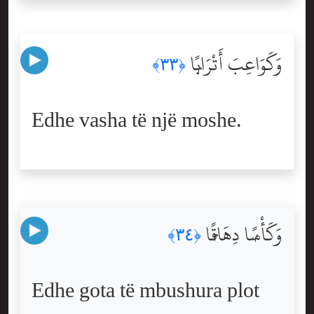
وَكَوَاعِبَ أَتْرَابًۭا
﴿٣٣﴾
Edhe vasha të një moshe.
وَكَأْسًۭا دِهَاقًۭا
﴿٣٤﴾
Edhe gota të mbushura plot