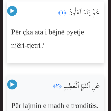
عَمَّ يَتَسَآءَلُونَ
﴿١﴾
Për çka ata i bëjnë pyetje
njëri-tjetri?
عَنِ ٱلنَّبَإِ ٱلْعَظِيمِ
﴿٢﴾
Për lajmin e madh e tronditës.