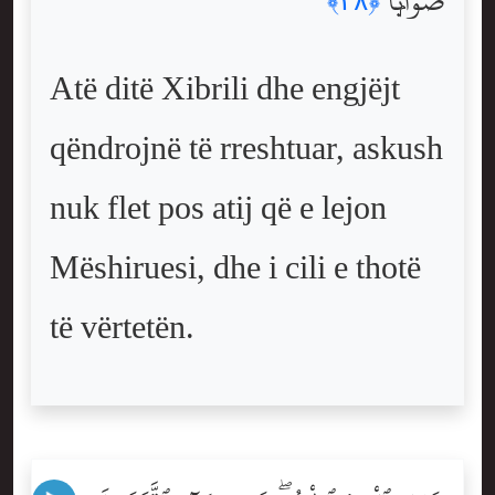
صَوَابًۭا
﴿٣٨﴾
Atë ditë Xibrili dhe engjëjt
qëndrojnë të rreshtuar, askush
nuk flet pos atij që e lejon
Mëshiruesi, dhe i cili e thotë
të vërtetën.