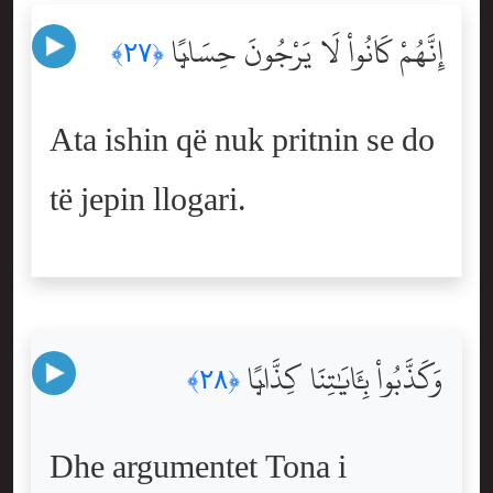
إِنَّهُمْ كَانُواْ لَا يَرْجُونَ حِسَابًۭا
﴿٢٧﴾
Ata ishin që nuk pritnin se do
të jepin llogari.
وَكَذَّبُواْ بِـَٔايَٰتِنَا كِذَّابًۭا
﴿٢٨﴾
Dhe argumentet Tona i