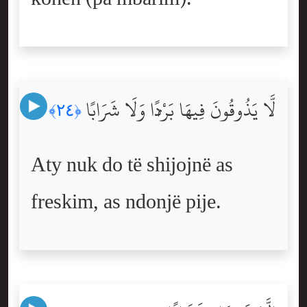
لَّا يَذُوقُونَ فِيهَا بَرْدًۭا وَلَا شَرَابًا
﴿٢٤﴾
Aty nuk do të shijojnë as
freskim, as ndonjë pije.