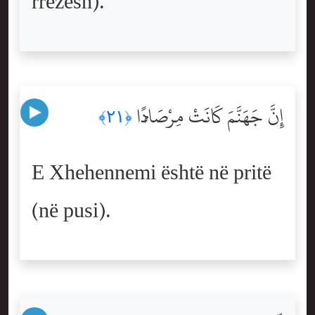
rrezesh).
إِنَّ جَهَنَّمَ كَانَتْ مِرْصَادًۭا
﴿٢١﴾
E Xhehennemi është në pritë
(në pusi).