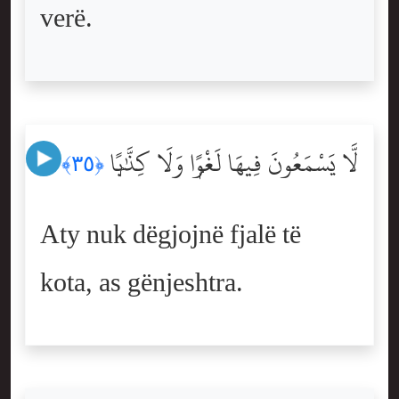
verë.
لَّا يَسْمَعُونَ فِيهَا لَغْوًۭا وَلَا كِذَّٰبًۭا
﴿٣٥﴾
Aty nuk dëgjojnë fjalë të
kota, as gënjeshtra.