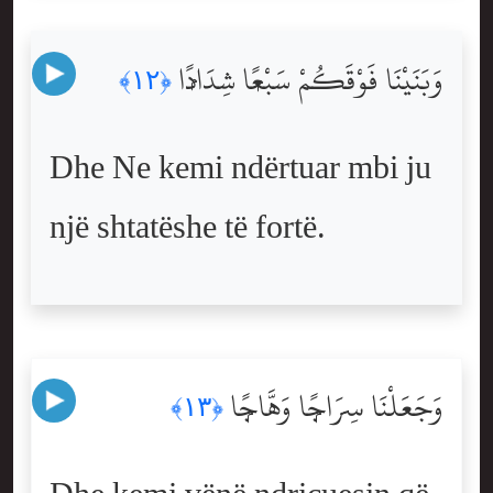
وَبَنَيْنَا فَوْقَكُمْ سَبْعًۭا شِدَادًۭا
﴿١٢﴾
Dhe Ne kemi ndërtuar mbi ju
një shtatëshe të fortë.
وَجَعَلْنَا سِرَاجًۭا وَهَّاجًۭا
﴿١٣﴾