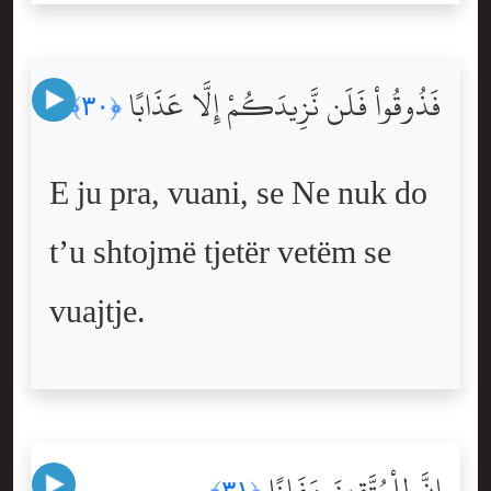
فَذُوقُواْ فَلَن نَّزِيدَكُمْ إِلَّا عَذَابًا
﴿٣٠﴾
E ju pra, vuani, se Ne nuk do
t’u shtojmë tjetër vetëm se
vuajtje.
إِنَّ لِلْمُتَّقِينَ مَفَازًا
﴿٣١﴾