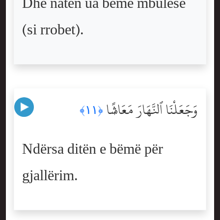
Dhe natën ua bëmë mbulesë
(si rrobet).
وَجَعَلْنَا ٱلنَّهَارَ مَعَاشًۭا
﴿١١﴾
Ndërsa ditën e bëmë për
gjallërim.