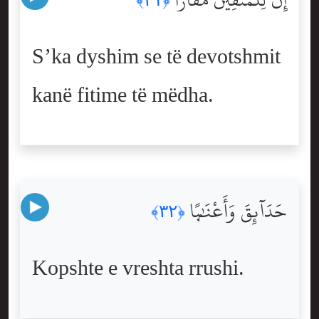
S’ka dyshim se të devotshmit
kanë fitime të mëdha.
حَدَآئِقَ وَأَعْنَٰبًۭا
﴿٣٢﴾
Kopshte e vreshta rrushi.