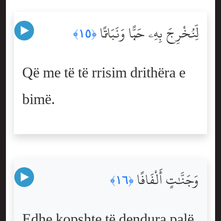
لِّنُخْرِجَ بِهِۦ حَبًّۭا وَنَبَاتًۭا
﴿١٥﴾
Që me të të rrisim drithëra e
bimë.
وَجَنَّٰتٍ أَلْفَافًا
﴿١٦﴾
Edhe kopshte të dendura palë