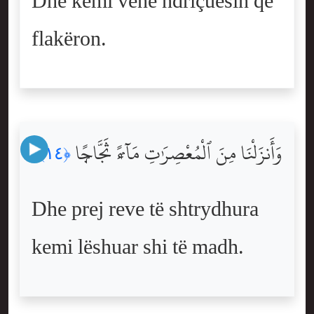
Dhe kemi vënë ndriçuesin që
flakëron.
وَأَنزَلْنَا مِنَ ٱلْمُعْصِرَٰتِ مَآءًۭ ثَجَّاجًۭا
﴿١٤﴾
Dhe prej reve të shtrydhura
kemi lëshuar shi të madh.