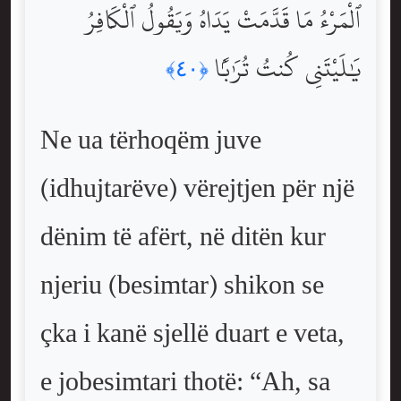
ٱلْمَرْءُ مَا قَدَّمَتْ يَدَاهُ وَيَقُولُ ٱلْكَافِرُ
يَٰلَيْتَنِى كُنتُ تُرَٰبًۢا
﴿٤٠﴾
Ne ua tërhoqëm juve
(idhujtarëve) vërejtjen për një
dënim të afërt, në ditën kur
njeriu (besimtar) shikon se
çka i kanë sjellë duart e veta,
e jobesimtari thotë: “Ah, sa