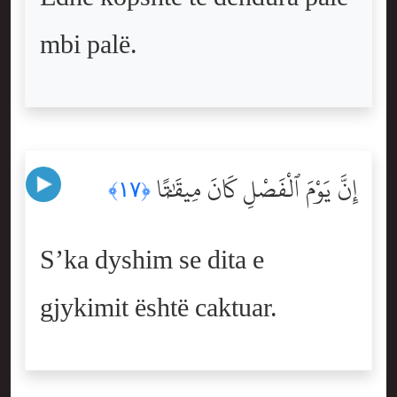
mbi palë.
إِنَّ يَوْمَ ٱلْفَصْلِ كَانَ مِيقَٰتًۭا
﴿١٧﴾
S’ka dyshim se dita e
gjykimit është caktuar.