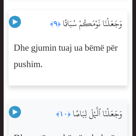
وَجَعَلْنَا نَوْمَكُمْ سُبَاتًۭا
﴿٩﴾
Dhe gjumin tuaj ua bëmë për
pushim.
وَجَعَلْنَا ٱلَّيْلَ لِبَاسًۭا
﴿١٠﴾