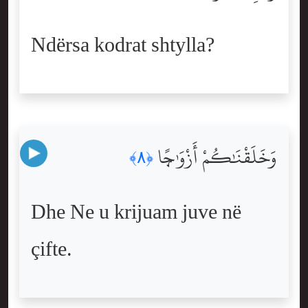
Ndërsa kodrat shtylla?
وَخَلَقْنَٰكُمْ أَزْوَٰجًۭا
﴿٨﴾
Dhe Ne u krijuam juve në
çifte.