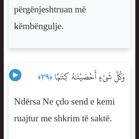
përgënjeshtruan më
këmbëngulje.
وَكُلَّ شَىْءٍ أَحْصَيْنَٰهُ كِتَٰبًۭا
﴿٢٩﴾
Ndërsa Ne çdo send e kemi
ruajtur me shkrim të saktë.