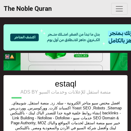
The Noble Quran
estaql
ADS BY منصة استقل للإعلانات وخدمات السيو
افضل مختص سيو متاجر الكترونية - سلة, زد, منصة استقل, شوبيفاي,
اكسباند كارت, ووركوميرس, ووردبريس Yoast SEO ,Robots ,Sitemap
إنشاء روابط خلفية قوية جدا للتصدر الباك لينك - باكلينكس backlinks -
Link Building - Nofollow - Dofollow - خدمات سيو SEO Domain &
Page Authority, MOZ خبير سيو منصة استقل لخدمات المواقع والباك
لينك وأفضل شركة السيو في الأردن والسعودية ومصر, باكلينكس