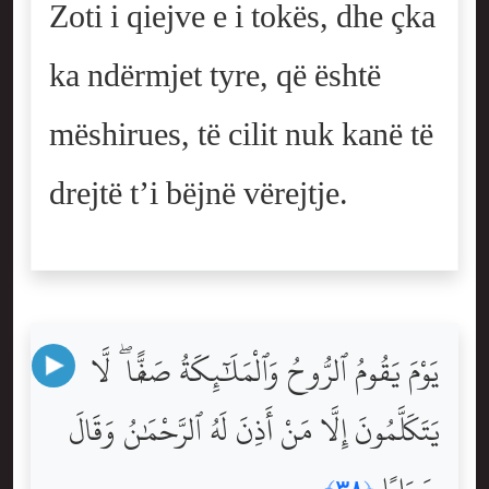
Zoti i qiejve e i tokës, dhe çka
ka ndërmjet tyre, që është
mëshirues, të cilit nuk kanë të
drejtë t’i bëjnë vërejtje.
يَوْمَ يَقُومُ ٱلرُّوحُ وَٱلْمَلَٰٓئِكَةُ صَفًّۭا ۖ لَّا
يَتَكَلَّمُونَ إِلَّا مَنْ أَذِنَ لَهُ ٱلرَّحْمَٰنُ وَقَالَ