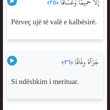
إِلَّا حَمِيمًۭا وَغَسَّاقًۭا
﴿٢٥﴾
Përveç ujë të valë e kalbësirë.
جَزَآءًۭ وِفَاقًا
﴿٢٦﴾
Si ndëshkim i merituar.