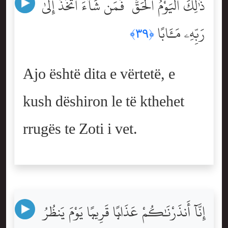
ذَٰلِكَ ٱلْيَوْمُ ٱلْحَقُّ ۖ فَمَن شَآءَ ٱتَّخَذَ إِلَىٰ
رَبِّهِۦ مَـَٔابًا
﴿٣٩﴾
Ajo është dita e vërtetë, e
kush dëshiron le të kthehet
rrugës te Zoti i vet.
إِنَّآ أَنذَرْنَٰكُمْ عَذَابًۭا قَرِيبًۭا يَوْمَ يَنظُرُ