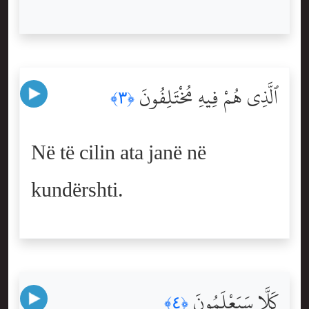
ٱلَّذِى هُمْ فِيهِ مُخْتَلِفُونَ
﴿٣﴾
Në të cilin ata janë në
kundërshti.
كَلَّا سَيَعْلَمُونَ
﴿٤﴾