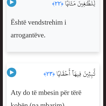
لِّلطَّٰغِينَ مَـَٔابًۭا
﴿٢٢﴾
Është vendstrehim i
arrogantëve.
لَّٰبِثِينَ فِيهَآ أَحْقَابًۭا
﴿٢٣﴾
Aty do të mbesin për tërë
kohën (pa mbarim).