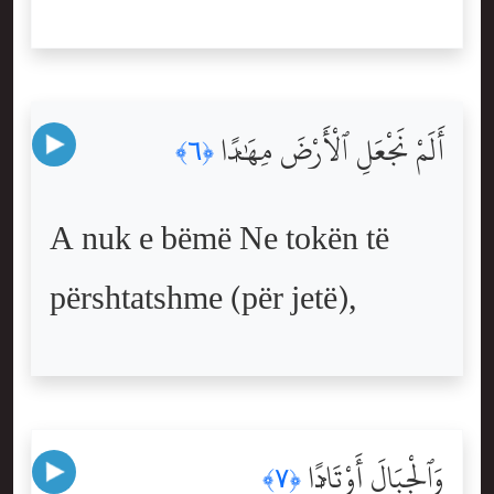
أَلَمْ نَجْعَلِ ٱلْأَرْضَ مِهَٰدًۭا
﴿٦﴾
A nuk e bëmë Ne tokën të
përshtatshme (për jetë),
وَٱلْجِبَالَ أَوْتَادًۭا
﴿٧﴾