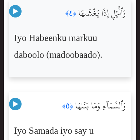
وَٱلَّيْلِ إِذَا يَغْشَىٰهَا
﴿٤﴾
Iyo Habeenku markuu
daboolo (madoobaado).
وَٱلسَّمَآءِ وَمَا بَنَىٰهَا
﴿٥﴾
Iyo Samada iyo say u