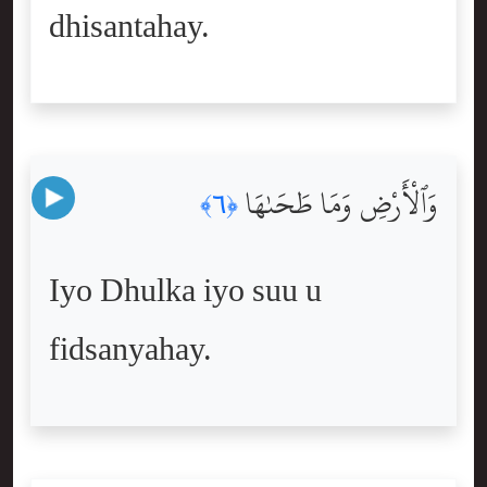
dhisantahay.
وَٱلْأَرْضِ وَمَا طَحَىٰهَا
﴿٦﴾
Iyo Dhulka iyo suu u
fidsanyahay.