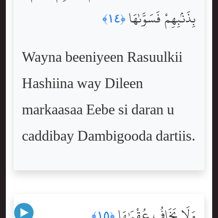
بِذَنۢبِهِمْ فَسَوَّىٰهَا
﴿١٤﴾
Wayna beeniyeen Rasuulkii
Hashiina way Dileen
markaasaa Eebe si daran u
caddibay Dambigooda dartiis.
وَلَا يَخَافُ عُقْبَٰهَا
﴿١٥﴾