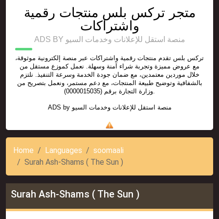
متجر تركس بلس منتجات رقمية
واشتراكات
ADS BY منصة استقل للإعلانات وخدمات السيو
تركس بلس تقدم منتجات رقمية واشتراكات عبر منصة إلكترونية موثوقة،
مع عروض مميزة وتجربة شراء آمنة وسهلة. نعمل كموزع مستقل من
خلال موردين معتمدين، مع ضمان جودة الخدمة وسرعة التنفيذ. نلتزم
بالشفافية وتوضيح طبيعة المنتجات، مع دعم مستمر، ونعمل بتصريح من
وزارة التجارة برقم (0000015035).
ADS by
منصة استقل للإعلانات وخدمات السيو
Home
Languages
soomaali
Surah Ash-Shams ( The Sun )
Surah Ash-Shams ( The Sun )