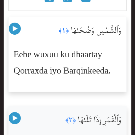
وَٱلشَّمْسِ وَضُحَىٰهَا
﴿١﴾
Eebe wuxuu ku dhaartay
Qorraxda iyo Barqinkeeda.
وَٱلْقَمَرِ إِذَا تَلَىٰهَا
﴿٢﴾