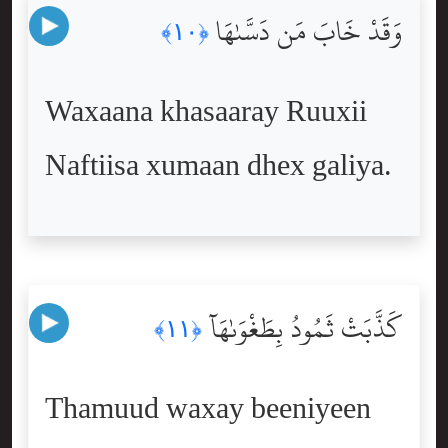
وَقَدْ خَابَ مَن دَسَّىٰهَا
﴿١٠﴾
Waxaana khasaaray Ruuxii
Naftiisa xumaan dhex galiya.
كَذَّبَتْ ثَمُودُ بِطَغْوَىٰهَآ
﴿١١﴾
Thamuud waxay beeniyeen