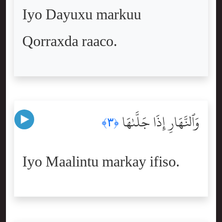
Iyo Dayuxu markuu
Qorraxda raaco.
وَٱلنَّهَارِ إِذَا جَلَّىٰهَا
﴿٣﴾
Iyo Maalintu markay ifiso.