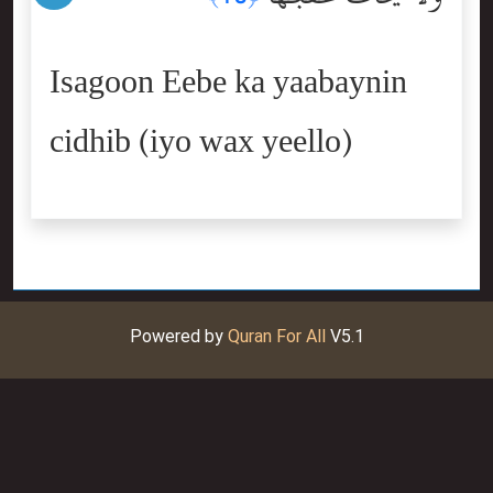
Isagoon Eebe ka yaabaynin
cidhib (iyo wax yeello)
Powered by
Quran For All
V5.1