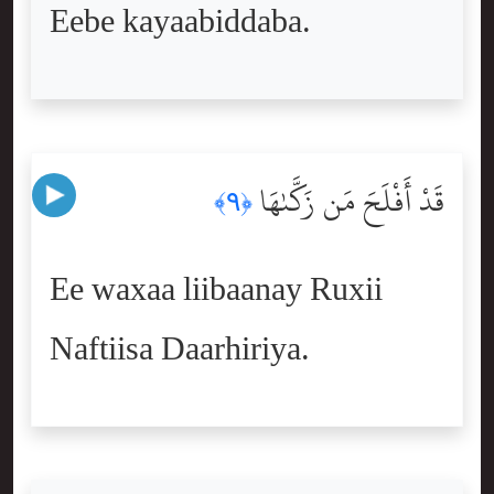
Eebe kayaabiddaba.
قَدْ أَفْلَحَ مَن زَكَّىٰهَا
﴿٩﴾
Ee waxaa liibaanay Ruxii
Naftiisa Daarhiriya.