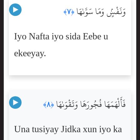
وَنَفْسٍۢ وَمَا سَوَّىٰهَا
﴿٧﴾
Iyo Nafta iyo sida Eebe u
ekeeyay.
فَأَلْهَمَهَا فُجُورَهَا وَتَقْوَىٰهَا
﴿٨﴾
Una tusiyay Jidka xun iyo ka