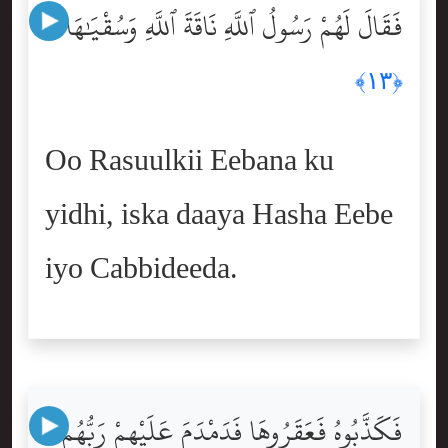
فَقَالَ لَهُمْ رَسُولُ ٱللَّهِ نَاقَةَ ٱللَّهِ وَسُقْيَٰهَا
﴿١٣﴾
Oo Rasuulkii Eebana ku
yidhi, iska daaya Hasha Eebe
iyo Cabbideeda.
فَكَذَّبُوهُ فَعَقَرُوهَا فَدَمْدَمَ عَلَيْهِمْ رَبُّهُم