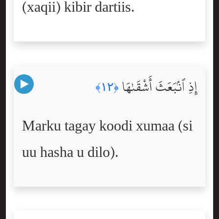
(xaqii) kibir dartiis.
إِذِ ٱنۢبَعَثَ أَشْقَىٰهَا
﴿١٢﴾
Marku tagay koodi xumaa (si
uu hasha u dilo).