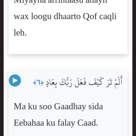
Miyayna arrintaasu ahayn
wax loogu dhaarto Qof caqli
leh.
أَلَمْ تَرَ كَيْفَ فَعَلَ رَبُّكَ بِعَادٍ
﴿٦﴾
Ma ku soo Gaadhay sida
Eebahaa ku falay Caad.