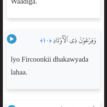
Waadiga.
وَفِرْعَوْنَ ذِى ٱلْأَوْتَادِ
﴿١٠﴾
lyo Fircoonkii dhakawyada
lahaa.