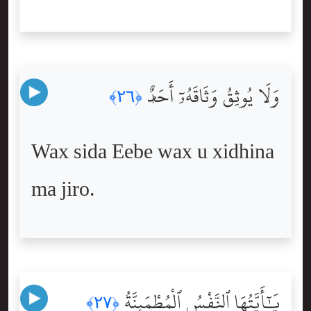
وَلَا يُوثِقُ وَثَاقَهُۥٓ أَحَدٌۭ
﴿٢٦﴾
Wax sida Eebe wax u xidhina
ma jiro.
يَٰٓأَيَّتُهَا ٱلنَّفْسُ ٱلْمُطْمَئِنَّةُ
﴿٢٧﴾