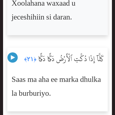
Xoolahana waxaad u
jeceshihiin si daran.
كَلَّآ إِذَا دُكَّتِ ٱلْأَرْضُ دَكًّۭا دَكًّۭا
﴿٢١﴾
Saas ma aha ee marka dhulka
la burburiyo.