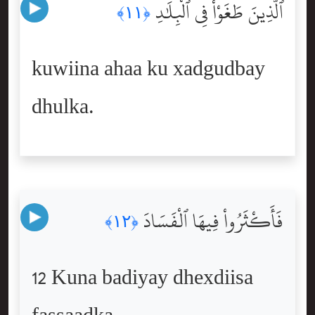
ٱلَّذِينَ طَغَوْاْ فِى ٱلْبِلَٰدِ
﴿١١﴾
kuwiina ahaa ku xadgudbay
dhulka.
فَأَكْثَرُواْ فِيهَا ٱلْفَسَادَ
﴿١٢﴾
12 Kuna badiyay dhexdiisa