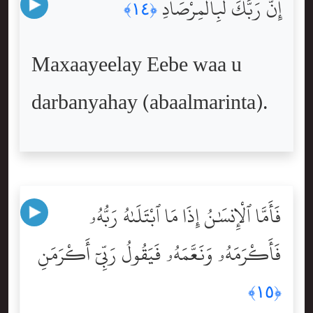
إِنَّ رَبَّكَ لَبِٱلْمِرْصَادِ
﴿١٤﴾
Maxaayeelay Eebe waa u
darbanyahay (abaalmarinta).
فَأَمَّا ٱلْإِنسَٰنُ إِذَا مَا ٱبْتَلَىٰهُ رَبُّهُۥ
فَأَكْرَمَهُۥ وَنَعَّمَهُۥ فَيَقُولُ رَبِّىٓ أَكْرَمَنِ
﴿١٥﴾