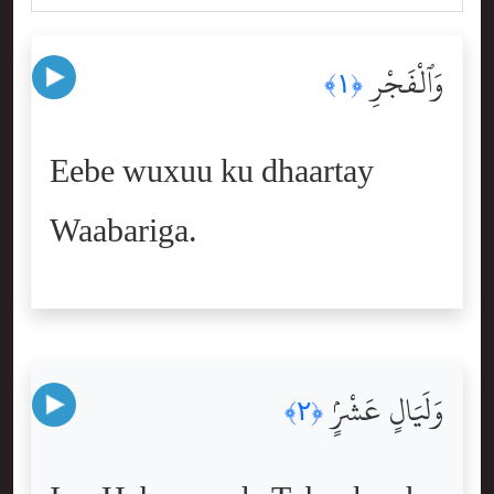
وَٱلْفَجْرِ
﴿١﴾
Eebe wuxuu ku dhaartay
Waabariga.
وَلَيَالٍ عَشْرٍۢ
﴿٢﴾