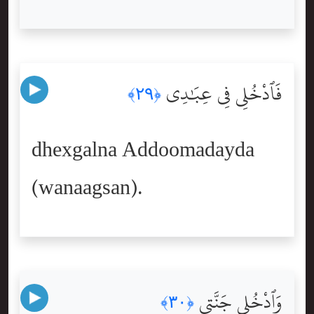
فَٱدْخُلِى فِى عِبَٰدِى
﴿٢٩﴾
dhexgalna Addoomadayda
(wanaagsan).
وَٱدْخُلِى جَنَّتِى
﴿٣٠﴾