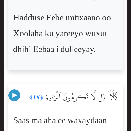
Haddiise Eebe imtixaano oo
Xoolaha ku yareeyo wuxuu
dhihi Eebaa i dulleeyay.
كَلَّا ۖ بَل لَّا تُكْرِمُونَ ٱلْيَتِيمَ
﴿١٧﴾
Saas ma aha ee waxaydaan