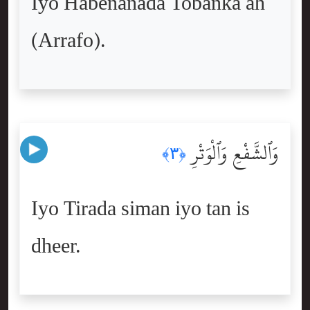
Iyo Habenanada Tobanka ah
(Arrafo).
وَٱلشَّفْعِ وَٱلْوَتْرِ
﴿٣﴾
Iyo Tirada siman iyo tan is
dheer.