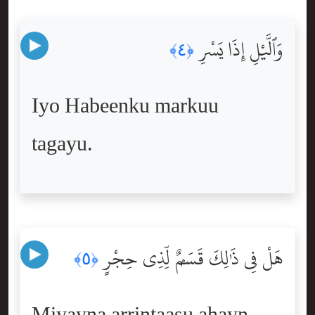
وَٱلَّيْلِ إِذَا يَسْرِ
﴿٤﴾
Iyo Habeenku markuu
tagayu.
هَلْ فِى ذَٰلِكَ قَسَمٌۭ لِّذِى حِجْرٍ
﴿٥﴾