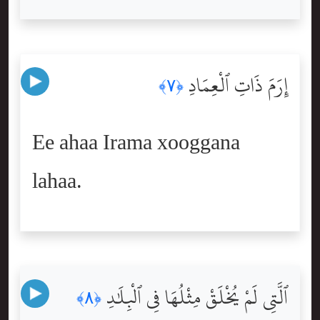
إِرَمَ ذَاتِ ٱلْعِمَادِ
﴿٧﴾
Ee ahaa Irama xooggana
lahaa.
ٱلَّتِى لَمْ يُخْلَقْ مِثْلُهَا فِى ٱلْبِلَٰدِ
﴿٨﴾