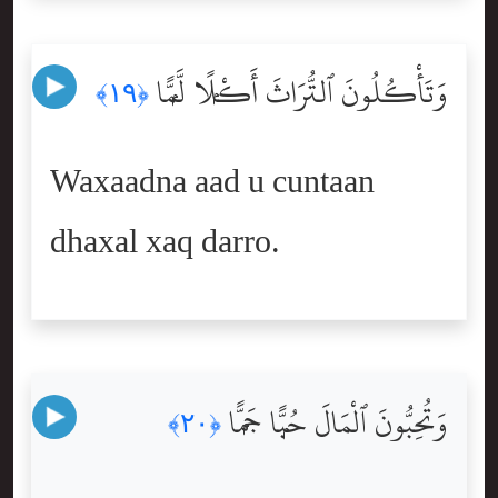
وَتَأْكُلُونَ ٱلتُّرَاثَ أَكْلًۭا لَّمًّۭا
﴿١٩﴾
Waxaadna aad u cuntaan
dhaxal xaq darro.
وَتُحِبُّونَ ٱلْمَالَ حُبًّۭا جَمًّۭا
﴿٢٠﴾