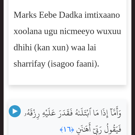
Marks Eebe Dadka imtixaano
xoolana ugu nicmeeyo wuxuu
dhihi (kan xun) waa lai
sharrifay (isagoo faani).
وَأَمَّآ إِذَا مَا ٱبْتَلَىٰهُ فَقَدَرَ عَلَيْهِ رِزْقَهُۥ
فَيَقُولُ رَبِّىٓ أَهَٰنَنِ
﴿١٦﴾