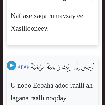
Naftase xaqa rumaysay ee
Xasillooneey.
ٱرْجِعِىٓ إِلَىٰ رَبِّكِ رَاضِيَةًۭ مَّرْضِيَّةًۭ
﴿٢٨﴾
U noqo Eebaha adoo raalli ah
lagana raalli noqday.