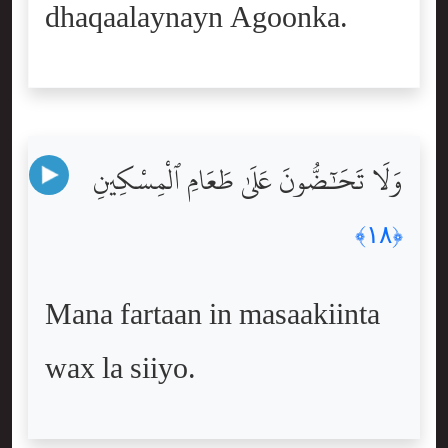
dhaqaalaynayn Agoonka.
وَلَا تَحَٰٓضُّونَ عَلَىٰ طَعَامِ ٱلْمِسْكِينِ
﴿١٨﴾
Mana fartaan in masaakiinta
wax la siiyo.