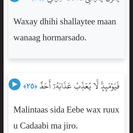
Waxay dhihi shallaytee maan
wanaag hormarsado.
فَيَوْمَئِذٍۢ لَّا يُعَذِّبُ عَذَابَهُۥٓ أَحَدٌۭ
﴿٢٥﴾
Malintaas sida Eebe wax ruux
u Cadaabi ma jiro.