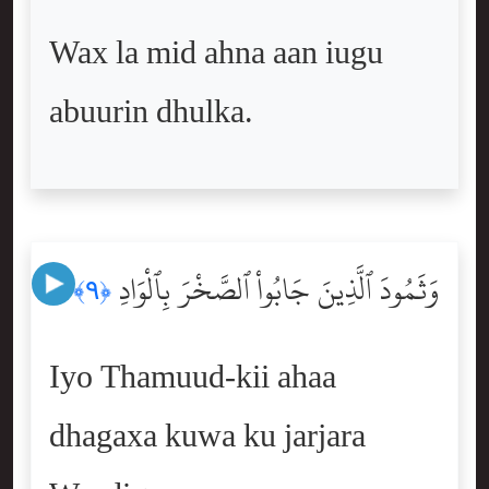
Wax la mid ahna aan iugu
abuurin dhulka.
وَثَمُودَ ٱلَّذِينَ جَابُواْ ٱلصَّخْرَ بِٱلْوَادِ
﴿٩﴾
Iyo Thamuud-kii ahaa
dhagaxa kuwa ku jarjara