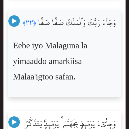
وَجَآءَ رَبُّكَ وَٱلْمَلَكُ صَفًّۭا صَفًّۭا
﴿٢٢﴾
Eebe iyo Malaguna la
yimaaddo amarkiisa
Malaa'igtoo safan.
وَجِاْىٓءَ يَوْمَئِذٍۭ بِجَهَنَّمَ ۚ يَوْمَئِذٍۢ يَتَذَكَّرُ