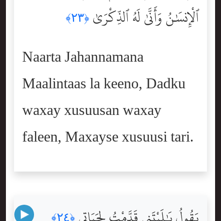
ٱلْإِنسَٰنُ وَأَنَّىٰ لَهُ ٱلذِّكْرَىٰ
﴿٢٣﴾
Naarta Jahannamana
Maalintaas la keeno, Dadku
waxay xusuusan waxay
faleen, Maxayse xusuusi tari.
يَقُولُ يَٰلَيْتَنِى قَدَّمْتُ لِحَيَاتِى
﴿٢٤﴾