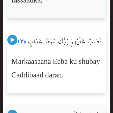
fassaadka.
فَصَبَّ عَلَيْهِمْ رَبُّكَ سَوْطَ عَذَابٍ
﴿١٣﴾
Markaasaana Eeba ku shubay
Caddibaad daran.