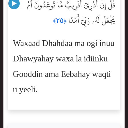
قُلْ إِنْ أَدْرِىٓ أَقَرِيبٌۭ مَّا تُوعَدُونَ أَمْ
يَجْعَلُ لَهُۥ رَبِّىٓ أَمَدًا
﴿٢٥﴾
Waxaad Dhahdaa ma ogi inuu
Dhawyahay waxa la idiinku
Gooddin ama Eebahay waqti
u yeeli.