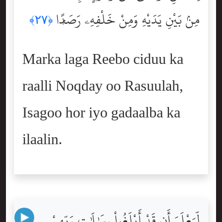
مِنۢ بَيْنِ يَدَيْهِ وَمِنْ خَلْفِهِۦ رَصَدًۭا
﴿٢٧﴾
Marka laga Reebo ciduu ka
raalli Noqday oo Rasuulah,
Isagoo hor iyo gadaalba ka
ilaalin.
لِّيَعْلَمَ أَن قَدْ أَبْلَغُواْ رِسَٰلَٰتِ رَبِّهِمْ