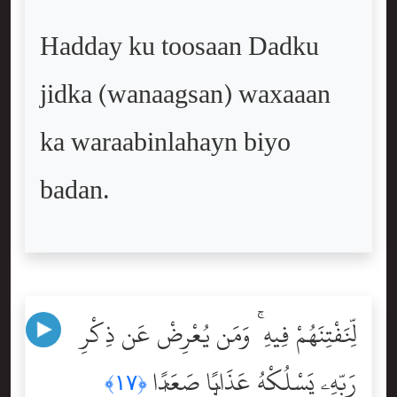
Hadday ku toosaan Dadku
jidka (wanaagsan) waxaaan
ka waraabinlahayn biyo
badan.
لِّنَفْتِنَهُمْ فِيهِ ۚ وَمَن يُعْرِضْ عَن ذِكْرِ
رَبِّهِۦ يَسْلُكْهُ عَذَابًۭا صَعَدًۭا
﴿١٧﴾