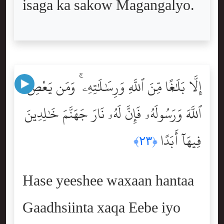
isaga ka sakow Magangalyo.
إِلَّا بَلَٰغًۭا مِّنَ ٱللَّهِ وَرِسَٰلَٰتِهِۦ ۚ وَمَن يَعْصِ
ٱللَّهَ وَرَسُولَهُۥ فَإِنَّ لَهُۥ نَارَ جَهَنَّمَ خَٰلِدِينَ
فِيهَآ أَبَدًا
﴿٢٣﴾
Hase yeeshee waxaan hantaa
Gaadhsiinta xaqa Eebe iyo