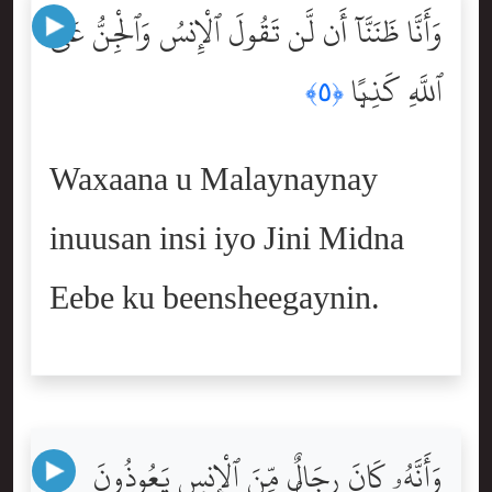
وَأَنَّا ظَنَنَّآ أَن لَّن تَقُولَ ٱلْإِنسُ وَٱلْجِنُّ عَلَى
ٱللَّهِ كَذِبًۭا
﴿٥﴾
Waxaana u Malaynaynay
inuusan insi iyo Jini Midna
Eebe ku beensheegaynin.
وَأَنَّهُۥ كَانَ رِجَالٌۭ مِّنَ ٱلْإِنسِ يَعُوذُونَ