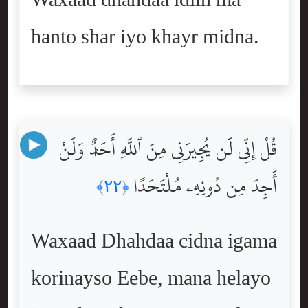
Waxaad dhahdaa idiin ma
hanto shar iyo khayr midna.
قُلْ إِنِّى لَن يُجِيرَنِى مِنَ ٱللَّهِ أَحَدٌۭ وَلَنْ
أَجِدَ مِن دُونِهِۦ مُلْتَحَدًا
﴿٢٢﴾
Waxaad Dhahdaa cidna igama
korinayso Eebe, mana helayo