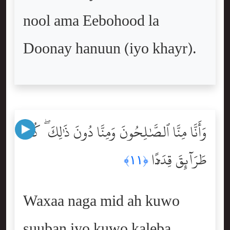
nool ama Eebohood la
Doonay hanuun (iyo khayr).
وَأَنَّا مِنَّا ٱلصَّٰلِحُونَ وَمِنَّا دُونَ ذَٰلِكَ ۖ كُنَّا
طَرَآئِقَ قِدَدًۭا
﴿١١﴾
Waxaa naga mid ah kuwo
suuban iyo kuwo kaleba,