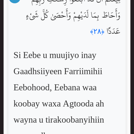
وَأَحَاطَ بِمَا لَدَيْهِمْ وَأَحْصَىٰ كُلَّ شَىْءٍ
عَدَدًۢا
﴿٢٨﴾
Si Eebe u muujiyo inay
Gaadhsiiyeen Farriimihii
Eebohood, Eebana waa
koobay waxa Agtooda ah
wayna u tirakoobanyihiin