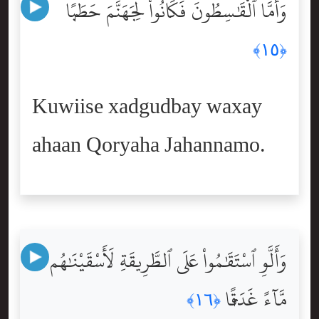
وَأَمَّا ٱلْقَٰسِطُونَ فَكَانُواْ لِجَهَنَّمَ حَطَبًۭا
﴿١٥﴾
Kuwiise xadgudbay waxay
ahaan Qoryaha Jahannamo.
وَأَلَّوِ ٱسْتَقَٰمُواْ عَلَى ٱلطَّرِيقَةِ لَأَسْقَيْنَٰهُم
مَّآءً غَدَقًۭا
﴿١٦﴾