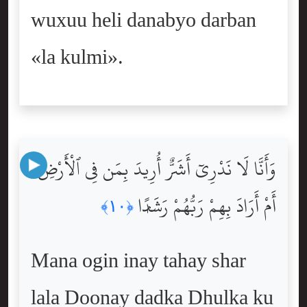
wuxuu heli danabyo darban
«la kulmi».
وَأَنَّا لَا نَدْرِىٓ أَشَرٌّ أُرِيدَ بِمَن فِى ٱلْأَرْضِ
أَمْ أَرَادَ بِهِمْ رَبُّهُمْ رَشَدًۭا
﴿١٠﴾
Mana ogin inay tahay shar
lala Doonay dadka Dhulka ku