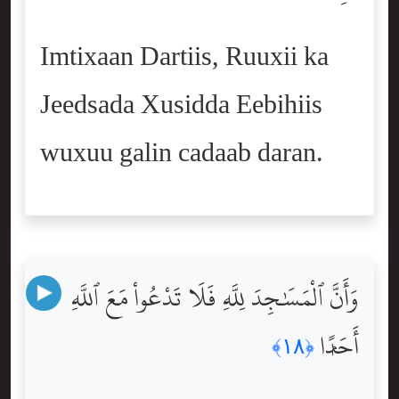
Imtixaan Dartiis, Ruuxii ka
Jeedsada Xusidda Eebihiis
wuxuu galin cadaab daran.
وَأَنَّ ٱلْمَسَٰجِدَ لِلَّهِ فَلَا تَدْعُواْ مَعَ ٱللَّهِ
أَحَدًۭا
﴿١٨﴾