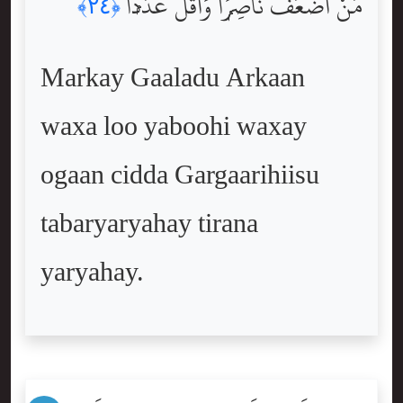
مَنْ أَضْعَفُ نَاصِرًۭا وَأَقَلُّ عَدَدًۭا
﴿٢٤﴾
Markay Gaaladu Arkaan
waxa loo yaboohi waxay
ogaan cidda Gargaarihiisu
tabaryaryahay tirana
yaryahay.