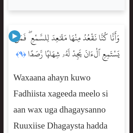
وَأَنَّا كُنَّا نَقْعُدُ مِنْهَا مَقَٰعِدَ لِلسَّمْعِ ۖ فَمَن
يَسْتَمِعِ ٱلْءَانَ يَجِدْ لَهُۥ شِهَابًۭا رَّصَدًۭا
﴿٩﴾
Waxaana ahayn kuwo
Fadhiista xageeda meelo si
aan wax uga dhagaysanno
Ruuxiise Dhagaysta hadda