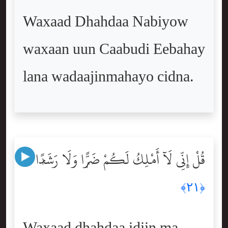
Waxaad Dhahdaa Nabiyow
waxaan uun Caabudi Eebahay
lana wadaajinmahayo cidna.
قُلْ إِنِّى لَآ أَمْلِكُ لَكُمْ ضَرًّۭا وَلَا رَشَدًۭا
﴿٢١﴾