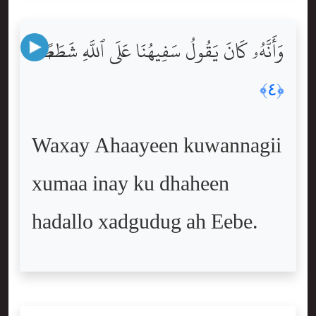
وَأَنَّهُۥ كَانَ يَقُولُ سَفِيهُنَا عَلَى ٱللَّهِ شَطَطًۭا
﴿٤﴾
Waxay Ahaayeen kuwannagii
xumaa inay ku dhaheen
hadallo xadgudug ah Eebe.