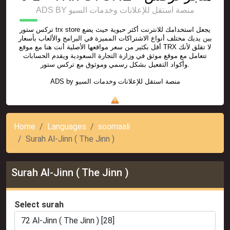
ADS BY منصة استقل للإعلانات وخدمات السيو
تركس ستور trx store يجعل استخدامك للانترنت أكثر حيوية حيث يضع
بين يديك مختلف أنواع الاشتراكات المميزة في البرامج والألعاب بأسعار
أقل بكثير من سعر مواقعها الأصلية أنت هنا مع موقع TRX لا تقلق لأنك
تتعامل مع موقع موثق في وزارة التجارة السعودية ويقدم الحسابات
وأكواد التفعيل بشكل رسمي وموثوق مع تركس ستور.
ADS by
منصة استقل للإعلانات وخدمات السيو
Home
Languages
soomaali
Surah Al-Jinn ( The Jinn )
Surah Al-Jinn ( The Jinn )
Select surah