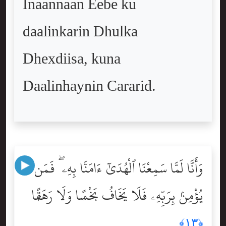
Inaannaan Eebe ku
daalinkarin Dhulka
Dhexdiisa, kuna
Daalinhaynin Cararid.
وَأَنَّا لَمَّا سَمِعْنَا ٱلْهُدَىٰٓ ءَامَنَّا بِهِۦ ۖ فَمَن
يُؤْمِنۢ بِرَبِّهِۦ فَلَا يَخَافُ بَخْسًۭا وَلَا رَهَقًۭا
﴿١٣﴾