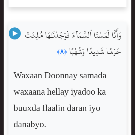
وَأَنَّا لَمَسْنَا ٱلسَّمَآءَ فَوَجَدْنَٰهَا مُلِئَتْ
حَرَسًۭا شَدِيدًۭا وَشُهُبًۭا
﴿٨﴾
Waxaan Doonnay samada
waxaana hellay iyadoo ka
buuxda Ilaalin daran iyo
danabyo.