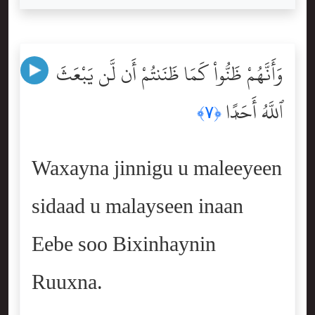
وَأَنَّهُمْ ظَنُّواْ كَمَا ظَنَنتُمْ أَن لَّن يَبْعَثَ
ٱللَّهُ أَحَدًۭا
﴿٧﴾
Waxayna jinnigu u maleeyeen
sidaad u malayseen inaan
Eebe soo Bixinhaynin
Ruuxna.