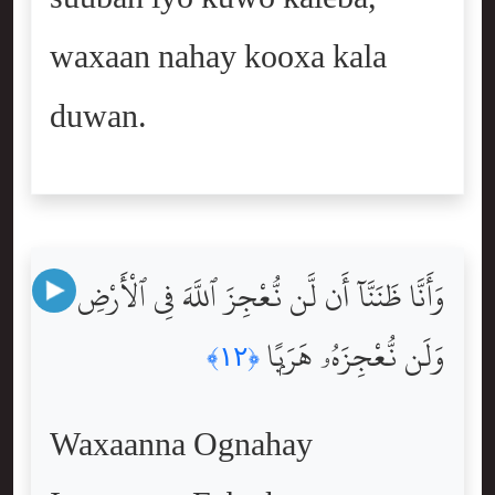
waxaan nahay kooxa kala
duwan.
وَأَنَّا ظَنَنَّآ أَن لَّن نُّعْجِزَ ٱللَّهَ فِى ٱلْأَرْضِ
وَلَن نُّعْجِزَهُۥ هَرَبًۭا
﴿١٢﴾
Waxaanna Ognahay