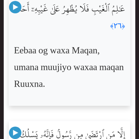
عَٰلِمُ ٱلْغَيْبِ فَلَا يُظْهِرُ عَلَىٰ غَيْبِهِۦٓ أَحَدًا
﴿٢٦﴾
Eebaa og waxa Maqan,
umana muujiyo waxaa maqan
Ruuxna.
إِلَّا مَنِ ٱرْتَضَىٰ مِن رَّسُولٍۢ فَإِنَّهُۥ يَسْلُكُ