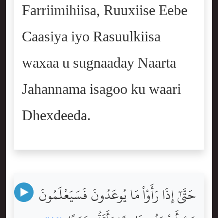
Farriimihiisa, Ruuxiise Eebe
Caasiya iyo Rasuulkiisa
waxaa u sugnaaday Naarta
Jahannama isagoo ku waari
Dhexdeeda.
حَتَّىٰٓ إِذَا رَأَوْاْ مَا يُوعَدُونَ فَسَيَعْلَمُونَ