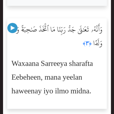
وَأَنَّهُۥ تَعَٰلَىٰ جَدُّ رَبِّنَا مَا ٱتَّخَذَ صَٰحِبَةًۭ وَلَا
وَلَدًۭا
﴿٣﴾
Waxaana Sarreeya sharafta
Eebeheen, mana yeelan
haweenay iyo ilmo midna.