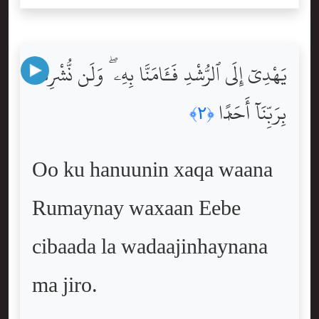
يَهْدِىٓ إِلَى ٱلرُّشْدِ فَـَٔامَنَّا بِهِۦ ۖ وَلَن نُّشْرِكَ
بِرَبِّنَآ أَحَدًۭا
﴿٢﴾
Oo ku hanuunin xaqa waana
Rumaynay waxaan Eebe
cibaada la wadaajinhaynana
ma jiro.