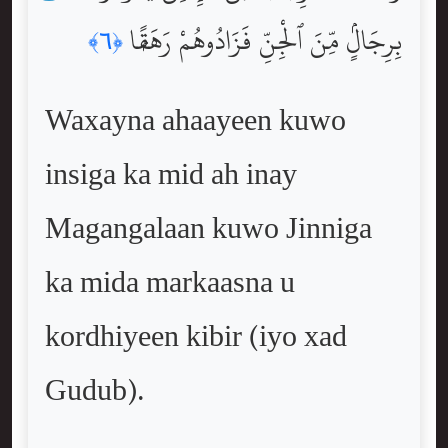
بِرِجَالٍۢ مِّنَ ٱلْجِنِّ فَزَادُوهُمْ رَهَقًۭا
﴿٦﴾
Waxayna ahaayeen kuwo
insiga ka mid ah inay
Magangalaan kuwo Jinniga
ka mida markaasna u
kordhiyeen kibir (iyo xad
Gudub).