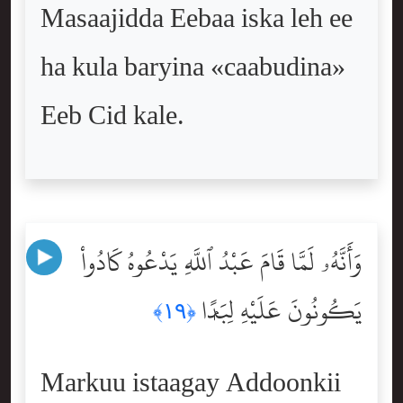
Masaajidda Eebaa iska leh ee
ha kula baryina «caabudina»
Eeb Cid kale.
وَأَنَّهُۥ لَمَّا قَامَ عَبْدُ ٱللَّهِ يَدْعُوهُ كَادُواْ
يَكُونُونَ عَلَيْهِ لِبَدًۭا
﴿١٩﴾
Markuu istaagay Addoonkii