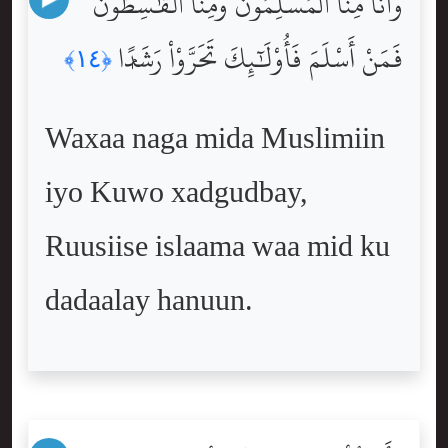
وَأَنَّا مِنَّا ٱلْمُسْلِمُونَ وَمِنَّا ٱلْقَٰسِطُونَ ۖ
فَمَنْ أَسْلَمَ فَأُوْلَٰٓئِكَ تَحَرَّوْاْ رَشَدًۭا
﴿١٤﴾
Waxaa naga mida Muslimiin
iyo Kuwo xadgudbay,
Ruusiise islaama waa mid ku
dadaalay hanuun.