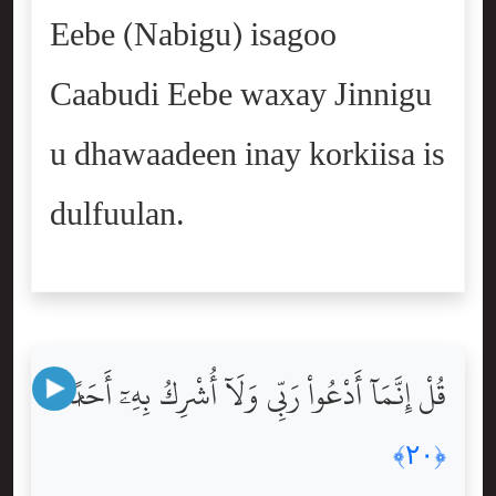
Eebe (Nabigu) isagoo
Caabudi Eebe waxay Jinnigu
u dhawaadeen inay korkiisa is
dulfuulan.
قُلْ إِنَّمَآ أَدْعُواْ رَبِّى وَلَآ أُشْرِكُ بِهِۦٓ أَحَدًۭا
﴿٢٠﴾