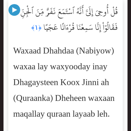
قُلْ أُوحِىَ إِلَىَّ أَنَّهُ ٱسْتَمَعَ نَفَرٌۭ مِّنَ ٱلْجِنِّ
فَقَالُوٓاْ إِنَّا سَمِعْنَا قُرْءَانًا عَجَبًۭا
﴿١﴾
Waxaad Dhahdaa (Nabiyow)
waxaa lay waxyooday inay
Dhagaysteen Koox Jinni ah
(Quraanka) Dheheen waxaan
maqallay quraan layaab leh.