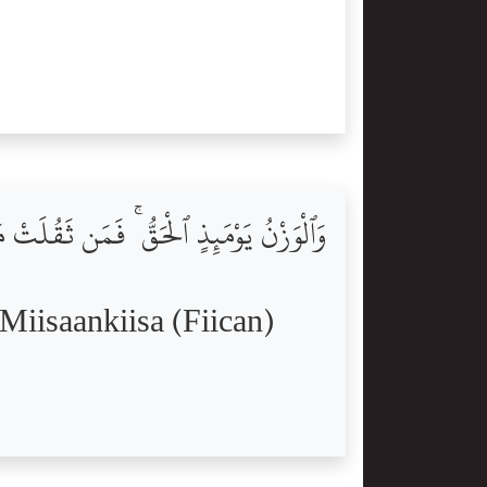
.
وَٱلْوَزْنُ يَوْمَئِذٍ ٱلْحَقُّ ۚ فَمَن ثَقُلَتْ 
iisaankiisa (Fiican)