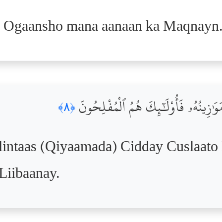
 Ogaansho mana aanaan ka Maqnayn
مَوَٰزِينُهُۥ فَأُوْلَٰٓئِكَ هُمُ ٱلْمُفْلِحُونَ
﴿٨﴾
ntaas (Qiyaamada) Cidday Cuslaato M
iibaanay.