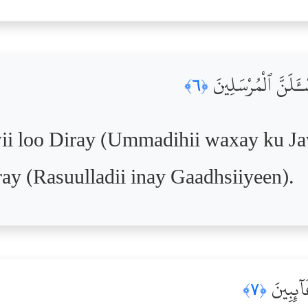
سْـَٔلَنَّ ٱلْمُرْسَلِينَ
﴿٦﴾
i loo Diray (Ummadihii waxay ku J
ay (Rasuulladii inay Gaadhsiiyeen).
َآئِبِينَ
﴿٧﴾