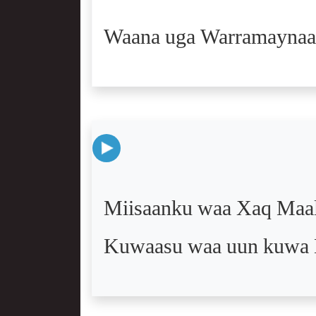
Waana uga Warramaynaa
Miisaanku waa Xaq Maali
Kuwaasu waa uun kuwa L