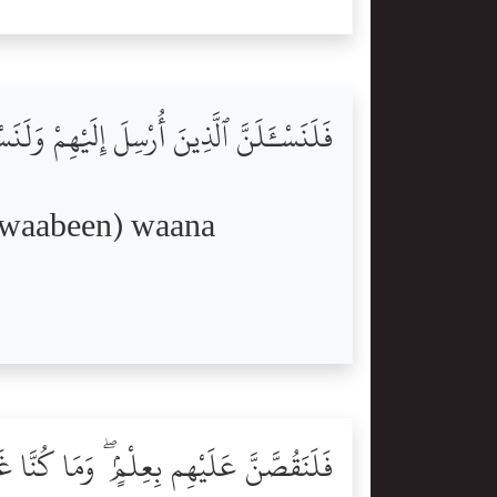
فَلَنَسْـَٔلَنَّ ٱلَّذِينَ أُرْسِلَ إِلَيْهِمْ وَلَنَ
awaabeen) waana
فَلَنَقُصَّنَّ عَلَيْهِم بِعِلْمٍۢ ۖ وَمَا كُنَّا غ