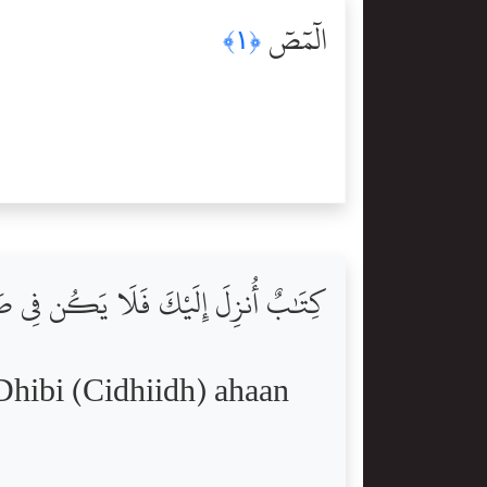
الٓمٓصٓ
﴿١﴾
كِتَٰبٌ أُنزِلَ إِلَيْكَ فَلَا يَكُن فِى صَدْر
hibi (Cidhiidh) ahaan