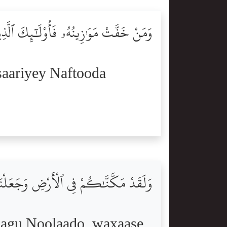
وَمَنْ خَفَّتْ مَوَٰزِينُهُۥ فَأُوْلَٰٓئِكَ ٱلَّذِي
aariyey Naftooda
وَلَقَدْ مَكَّنَّٰكُمْ فِى ٱلْأَرْضِ وَجَعَلْن
lagu Noolaado, waxaase