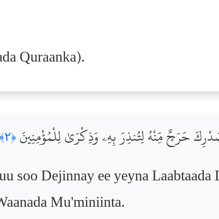
ada Quraanka).
ِكَ حَرَجٌۭ مِّنْهُ لِتُنذِرَ بِهِۦ وَذِكْرَىٰ لِلْمُؤْمِنِينَ
﴿٢﴾
uu soo Dejinnay ee yeyna Laabtaada D
Waanada Mu'miniinta.