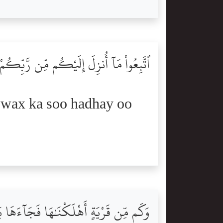
ٱتَّبِعُواْ مَآ أُنزِلَ إِلَيْكُم مِّن رَّبِّكُمْ و
 wax ka soo hadhay oo
وَكَم مِّن قَرْيَةٍ أَهْلَكْنَٰهَا فَجَآءَهَا بَأ