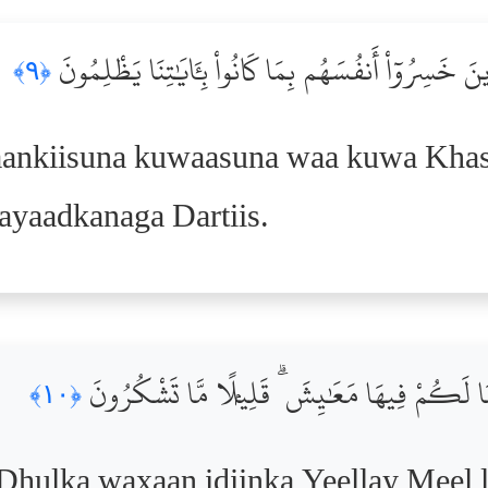
نَ خَسِرُوٓاْ أَنفُسَهُم بِمَا كَانُواْ بِـَٔايَٰتِنَا يَظْلِمُونَ
﴿٩﴾
ankiisuna kuwaasuna waa kuwa Khas
yaadkanaga Dartiis.
َا لَكُمْ فِيهَا مَعَٰيِشَ ۗ قَلِيلًۭا مَّا تَشْكُرُونَ
﴿١٠﴾
hulka waxaan idiinka Yeellay Meel 