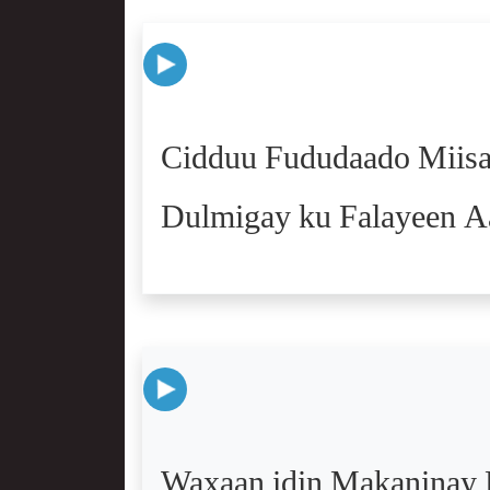
Cidduu Fududaado Miisa
Dulmigay ku Falayeen Aa
Waxaan idin Makaninay D