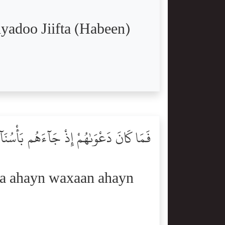
yadoo Jiifta (Habeen)
فَمَا كَانَ دَعْوَىٰهُمْ إِذْ جَآءَهُم بَأْسُنَآ إِ
a ahayn waxaan ahayn