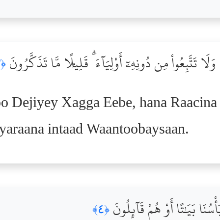
َلَا تَتَّبِعُواْ مِن دُونِهِۦٓ أَوْلِيَآءَ ۗ قَلِيلًۭا مَّا تَذَكَّرُونَ
﴿٣﴾
o Dejiyey Xagga Eebe, hana Raacina
 yaraana intaad Waantoobaysaan.
ْسُنَا بَيَٰتًا أَوْ هُمْ قَآئِلُونَ
﴿٤﴾