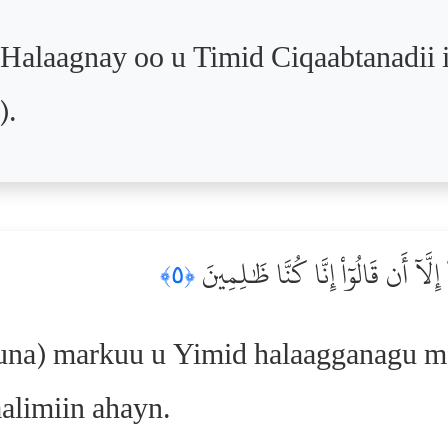
Halaagnay oo u Timid Ciqaabtanadii i
).
لَّآ أَن قَالُوٓاْ إِنَّا كُنَّا ظَٰلِمِينَ
﴿٥﴾
na) markuu u Yimid halaagganagu m
alimiin ahayn.