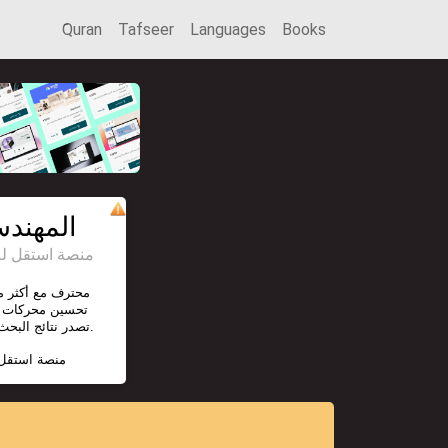
َQuran
Tafseer
Languages
Books
المهندس
منصة استقل للإعل
تحسين محركات ا
تصدر نتائج البحث وزيادة حركة الزوار المستهدفة لموقعك.
منصة استقل 