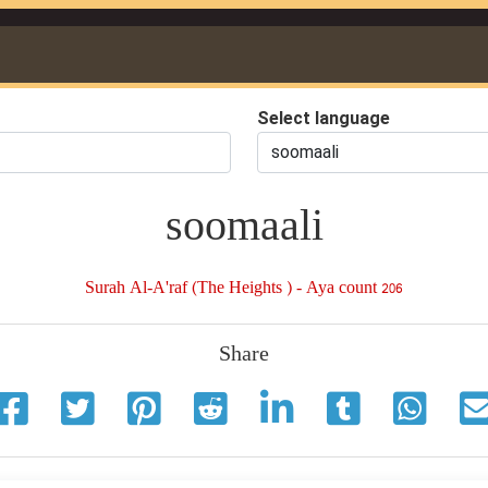
Select language
soomaali
Surah Al-A'raf (The Heights ) - Aya count 206
Share