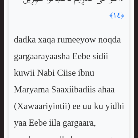
﴿١٤﴾
dadka xaqa rumeeyow noqda
gargaarayaasha Eebe sidii
kuwii Nabi Ciise ibnu
Maryama Saaxiibadiis ahaa
(Xawaariyintii) ee uu ku yidhi
yaa Eebe iila gargaara,