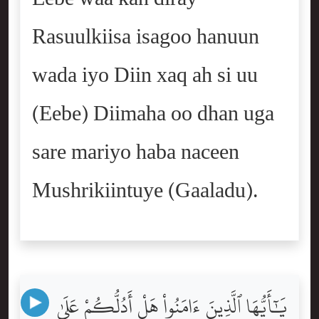
Rasuulkiisa isagoo hanuun
wada iyo Diin xaq ah si uu
(Eebe) Diimaha oo dhan uga
sare mariyo haba naceen
Mushrikiintuye (Gaaladu).
يَٰٓأَيُّهَا ٱلَّذِينَ ءَامَنُواْ هَلْ أَدُلُّكُمْ عَلَىٰ