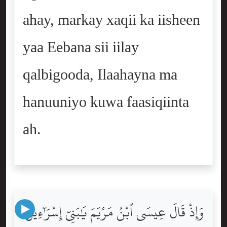
ahay, markay xaqii ka iisheen
yaa Eebana sii iilay
qalbigooda, Ilaahayna ma
hanuuniyo kuwa faasiqiinta
ah.
وَإِذْ قَالَ عِيسَى ٱبْنُ مَرْيَمَ يَٰبَنِىٓ إِسْرَٰٓءِيلَ