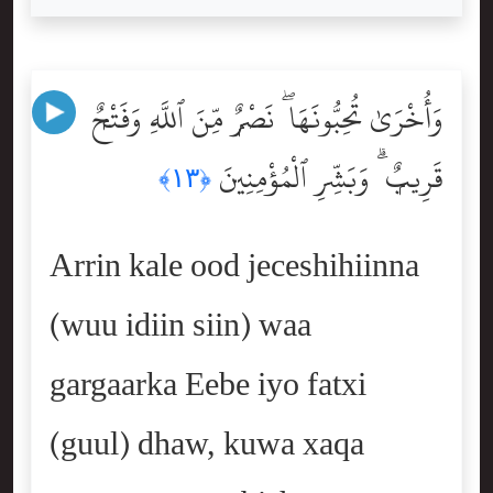
وَأُخْرَىٰ تُحِبُّونَهَا ۖ نَصْرٌۭ مِّنَ ٱللَّهِ وَفَتْحٌۭ
قَرِيبٌۭ ۗ وَبَشِّرِ ٱلْمُؤْمِنِينَ
﴿١٣﴾
Arrin kale ood jeceshihiinna
(wuu idiin siin) waa
gargaarka Eebe iyo fatxi
(guul) dhaw, kuwa xaqa