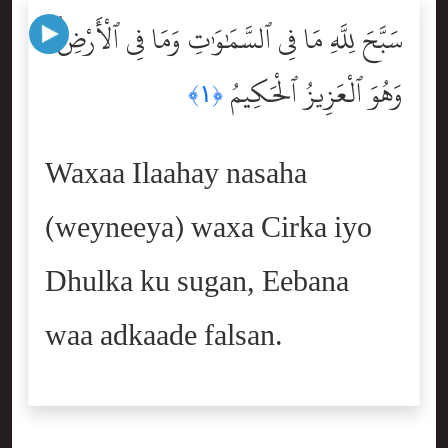
سَبَّحَ لِلَّهِ مَا فِى ٱلسَّمَٰوَٰتِ وَمَا فِى ٱلْأَرْضِ ۖ
وَهُوَ ٱلْعَزِيزُ ٱلْحَكِيمُ
﴿١﴾
Waxaa Ilaahay nasaha
(weyneeya) waxa Cirka iyo
Dhulka ku sugan, Eebana
waa adkaade falsan.