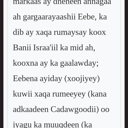
markaas ay dheheen annagaa
ah gargaarayaashii Eebe, ka
dib ay xaqa rumaysay koox
Banii Israa'iil ka mid ah,
kooxna ay ka gaalawday;
Eebena ayiday (xoojiyey)
kuwii xaqa rumeeyey (kana
adkaadeen Cadawgoodii) oo
iyagu ka muuqdeen (ka