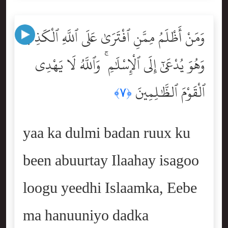
وَمَنْ أَظْلَمُ مِمَّنِ ٱفْتَرَىٰ عَلَى ٱللَّهِ ٱلْكَذِبَ
وَهُوَ يُدْعَىٰٓ إِلَى ٱلْإِسْلَٰمِ ۚ وَٱللَّهُ لَا يَهْدِى
ٱلْقَوْمَ ٱلظَّٰلِمِينَ
﴿٧﴾
yaa ka dulmi badan ruux ku
been abuurtay Ilaahay isagoo
loogu yeedhi Islaamka, Eebe
ma hanuuniyo dadka