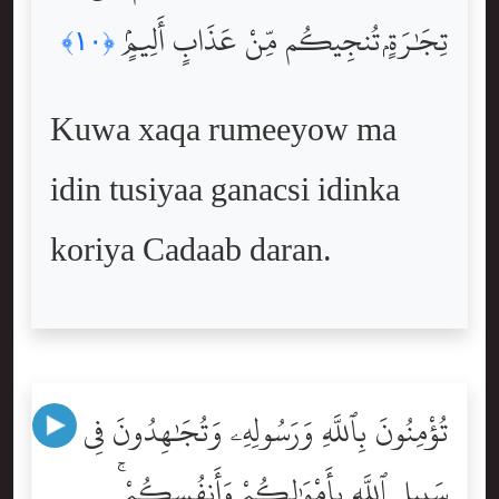
تِجَٰرَةٍۢ تُنجِيكُم مِّنْ عَذَابٍ أَلِيمٍۢ
﴿١٠﴾
Kuwa xaqa rumeeyow ma
idin tusiyaa ganacsi idinka
koriya Cadaab daran.
تُؤْمِنُونَ بِٱللَّهِ وَرَسُولِهِۦ وَتُجَٰهِدُونَ فِى
سَبِيلِ ٱللَّهِ بِأَمْوَٰلِكُمْ وَأَنفُسِكُمْ ۚ