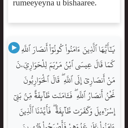
rumeeyeyna u bishaaree.
يَٰٓأَيُّهَا ٱلَّذِينَ ءَامَنُواْ كُونُوٓاْ أَنصَارَ ٱللَّهِ
كَمَا قَالَ عِيسَى ٱبْنُ مَرْيَمَ لِلْحَوَارِيِّۦنَ
مَنْ أَنصَارِىٓ إِلَى ٱللَّهِ ۖ قَالَ ٱلْحَوَارِيُّونَ
نَحْنُ أَنصَارُ ٱللَّهِ ۖ فَـَٔامَنَت طَّآئِفَةٌۭ مِّنۢ بَنِىٓ
إِسْرَٰٓءِيلَ وَكَفَرَت طَّآئِفَةٌۭ ۖ فَأَيَّدْنَا ٱلَّذِينَ
ءَامَنُواْ عَلَىٰ عَدُوِّهِمْ فَأَصْبَحُواْ ظَٰهِرِينَ