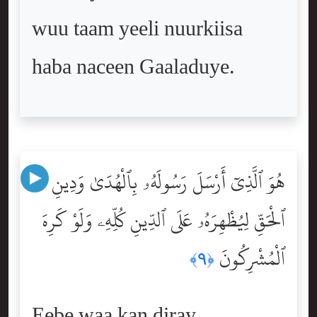
wuu taam yeeli nuurkiisa
haba naceen Gaaladuye.
هُوَ ٱلَّذِىٓ أَرْسَلَ رَسُولَهُۥ بِٱلْهُدَىٰ وَدِينِ
ٱلْحَقِّ لِيُظْهِرَهُۥ عَلَى ٱلدِّينِ كُلِّهِۦ وَلَوْ كَرِهَ
ٱلْمُشْرِكُونَ
﴿٩﴾
Eebe waa kan diray