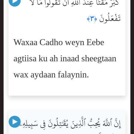
كَبُرَ مَقْتًا عِندَ ٱللَّهِ أَن تَقُولُواْ مَا لَا
تَفْعَلُونَ
﴿٣﴾
Waxaa Cadho weyn Eebe
agtiisa ku ah inaad sheegtaan
wax aydaan falaynin.
إِنَّ ٱللَّهَ يُحِبُّ ٱلَّذِينَ يُقَٰتِلُونَ فِى سَبِيلِهِۦ