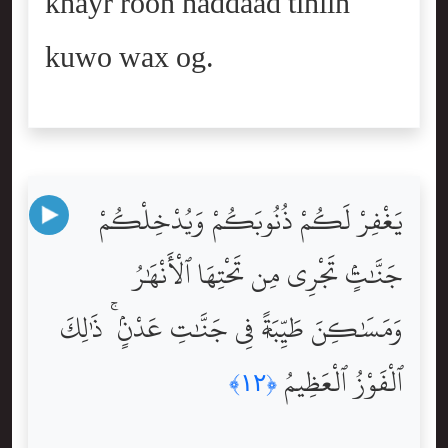
khayr roon haddaad tihiin
kuwo wax og.
يَغْفِرْ لَكُمْ ذُنُوبَكُمْ وَيُدْخِلْكُمْ
جَنَّٰتٍۢ تَجْرِى مِن تَحْتِهَا ٱلْأَنْهَٰرُ
وَمَسَٰكِنَ طَيِّبَةًۭ فِى جَنَّٰتِ عَدْنٍۢ ۚ ذَٰلِكَ
ٱلْفَوْزُ ٱلْعَظِيمُ
﴿١٢﴾