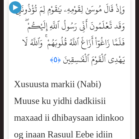
وَإِذْ قَالَ مُوسَىٰ لِقَوْمِهِۦ يَٰقَوْمِ لِمَ تُؤْذُونَنِى
وَقَد تَّعْلَمُونَ أَنِّى رَسُولُ ٱللَّهِ إِلَيْكُمْ ۖ
فَلَمَّا زَاغُوٓاْ أَزَاغَ ٱللَّهُ قُلُوبَهُمْ ۚ وَٱللَّهُ لَا
يَهْدِى ٱلْقَوْمَ ٱلْفَٰسِقِينَ
﴿٥﴾
Xusuusta markii (Nabi)
Muuse ku yidhi dadkiisii
maxaad ii dhibaysaan idinkoo
og inaan Rasuul Eebe idiin