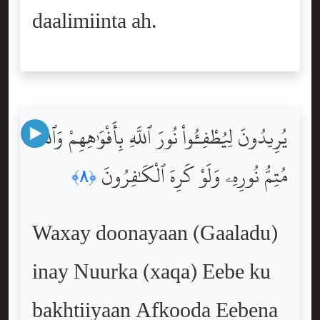
daalimiinta ah.
يُرِيدُونَ لِيُطْفِـُٔواْ نُورَ ٱللَّهِ بِأَفْوَٰهِهِمْ وَٱللَّهُ
مُتِمُّ نُورِهِۦ وَلَوْ كَرِهَ ٱلْكَٰفِرُونَ
﴿٨﴾
Waxay doonayaan (Gaaladu)
inay Nuurka (xaqa) Eebe ku
bakhtiiyaan Afkooda Eebena