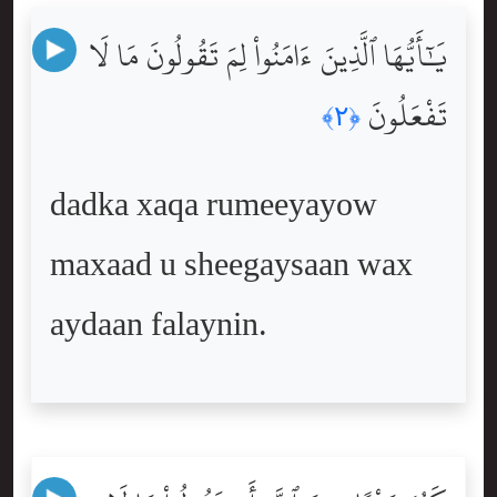
يَٰٓأَيُّهَا ٱلَّذِينَ ءَامَنُواْ لِمَ تَقُولُونَ مَا لَا
تَفْعَلُونَ
﴿٢﴾
dadka xaqa rumeeyayow
maxaad u sheegaysaan wax
aydaan falaynin.