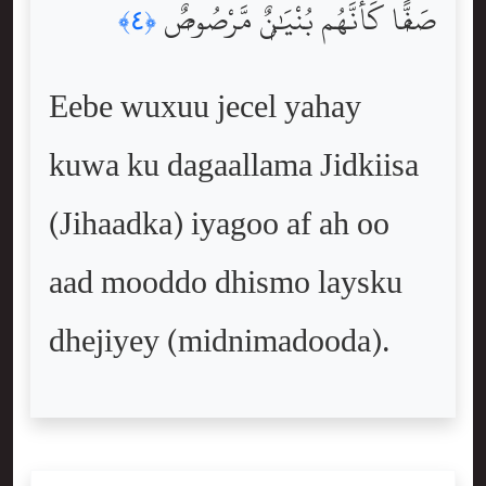
صَفًّۭا كَأَنَّهُم بُنْيَٰنٌۭ مَّرْصُوصٌۭ
﴿٤﴾
Eebe wuxuu jecel yahay
kuwa ku dagaallama Jidkiisa
(Jihaadka) iyagoo af ah oo
aad mooddo dhismo laysku
dhejiyey (midnimadooda).