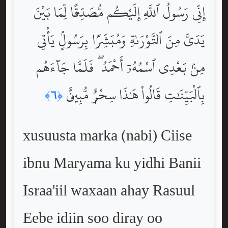
إِنِّى رَسُولُ ٱللَّهِ إِلَيْكُم مُّصَدِّقًۭا لِّمَا بَيْنَ
يَدَىَّ مِنَ ٱلتَّوْرَىٰةِ وَمُبَشِّرًۢا بِرَسُولٍۢ يَأْتِى
مِنۢ بَعْدِى ٱسْمُهُۥٓ أَحْمَدُ ۖ فَلَمَّا جَآءَهُم
بِٱلْبَيِّنَٰتِ قَالُواْ هَٰذَا سِحْرٌۭ مُّبِينٌۭ
﴿٦﴾
xusuusta marka (nabi) Ciise
ibnu Maryama ku yidhi Banii
Israa'iil waxaan ahay Rasuul
Eebe idiin soo diray oo