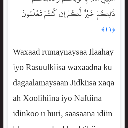
ذَٰلِكُمْ خَيْرٌۭ لَّكُمْ إِن كُنتُمْ تَعْلَمُونَ
﴿١١﴾
Waxaad rumaynaysaa Ilaahay
iyo Rasuulkiisa waxaadna ku
dagaalamaysaan Jidkiisa xaqa
ah Xoolihiina iyo Naftiina
idinkoo u huri, saasaana idiin