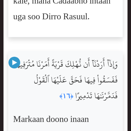
kale, mana Cadaabno intaan
uga soo Dirro Rasuul.
وَإِذَآ أَرَدْنَآ أَن نُّهْلِكَ قَرْيَةً أَمَرْنَا مُتْرَفِيهَا
فَفَسَقُواْ فِيهَا فَحَقَّ عَلَيْهَا ٱلْقَوْلُ
فَدَمَّرْنَٰهَا تَدْمِيرًۭا
﴿١٦﴾
Markaan doono inaan