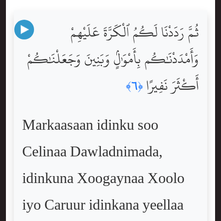
ثُمَّ رَدَدْنَا لَكُمُ ٱلْكَرَّةَ عَلَيْهِمْ
وَأَمْدَدْنَٰكُم بِأَمْوَٰلٍۢ وَبَنِينَ وَجَعَلْنَٰكُمْ
أَكْثَرَ نَفِيرًا
﴿٦﴾
Markaasaan idinku soo
Celinaa Dawladnimada,
idinkuna Xoogaynaa Xoolo
iyo Caruur idinkana yeellaa