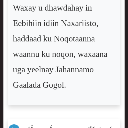
Waxay u dhawdahay in
Eebihiin idiin Naxariisto,
haddaad ku Noqotaanna
waannu ku noqon, waxaana
uga yeelnay Jahannamo
Gaalada Gogol.