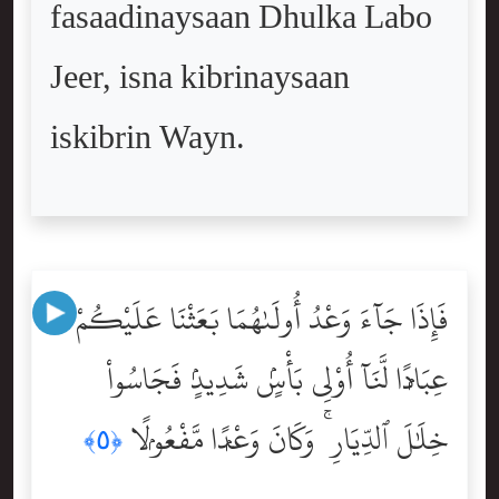
fasaadinaysaan Dhulka Labo
Jeer, isna kibrinaysaan
iskibrin Wayn.
فَإِذَا جَآءَ وَعْدُ أُولَىٰهُمَا بَعَثْنَا عَلَيْكُمْ
عِبَادًۭا لَّنَآ أُوْلِى بَأْسٍۢ شَدِيدٍۢ فَجَاسُواْ
خِلَٰلَ ٱلدِّيَارِ ۚ وَكَانَ وَعْدًۭا مَّفْعُولًۭا
﴿٥﴾