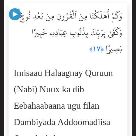
وَكَمْ أَهْلَكْنَا مِنَ ٱلْقُرُونِ مِنۢ بَعْدِ نُوحٍۢ ۗ
وَكَفَىٰ بِرَبِّكَ بِذُنُوبِ عِبَادِهِۦ خَبِيرًۢا
بَصِيرًۭا
﴿١٧﴾
Imisaau Halaagnay Quruun
(Nabi) Nuux ka dib
Eebahaabaana ugu filan
Dambiyada Addoomadiisa