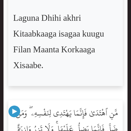
Laguna Dhihi akhri
Kitaabkaaga isagaa kuugu
Filan Maanta Korkaaga
Xisaabe.
مَّنِ ٱهْتَدَىٰ فَإِنَّمَا يَهْتَدِى لِنَفْسِهِۦ ۖ وَمَن
ضَلَّ فَإِنَّمَا يَضِلُّ عَلَيْهَا ۚ وَلَا تَزِرُ وَازِرَةٌۭ