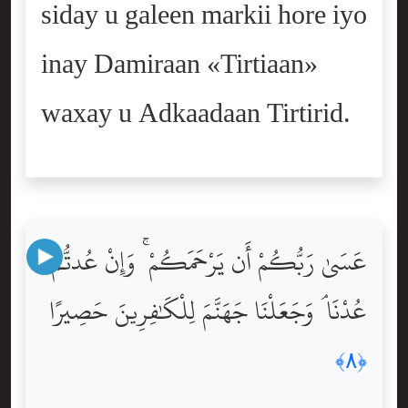
siday u galeen markii hore iyo
inay Damiraan «Tirtiaan»
waxay u Adkaadaan Tirtirid.
عَسَىٰ رَبُّكُمْ أَن يَرْحَمَكُمْ ۚ وَإِنْ عُدتُّمْ
عُدْنَا ۘ وَجَعَلْنَا جَهَنَّمَ لِلْكَٰفِرِينَ حَصِيرًا
﴿٨﴾