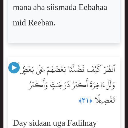
mana aha siismada Eebahaa
mid Reeban.
ٱنظُرْ كَيْفَ فَضَّلْنَا بَعْضَهُمْ عَلَىٰ بَعْضٍۢ ۚ
وَلَلْءَاخِرَةُ أَكْبَرُ دَرَجَٰتٍۢ وَأَكْبَرُ
تَفْضِيلًۭا
﴿٢١﴾
Day sidaan uga Fadilnay