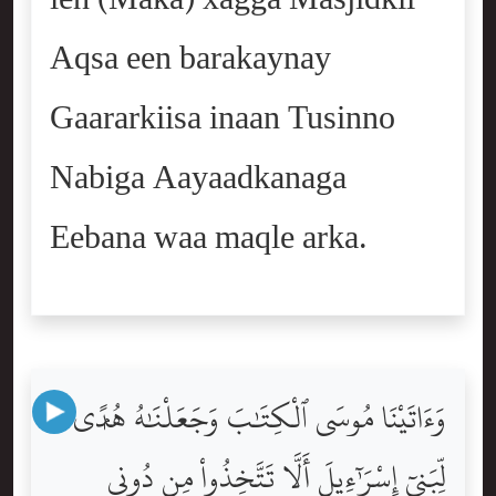
Aqsa een barakaynay
Gaararkiisa inaan Tusinno
Nabiga Aayaadkanaga
Eebana waa maqle arka.
وَءَاتَيْنَا مُوسَى ٱلْكِتَٰبَ وَجَعَلْنَٰهُ هُدًۭى
لِّبَنِىٓ إِسْرَٰٓءِيلَ أَلَّا تَتَّخِذُواْ مِن دُونِى