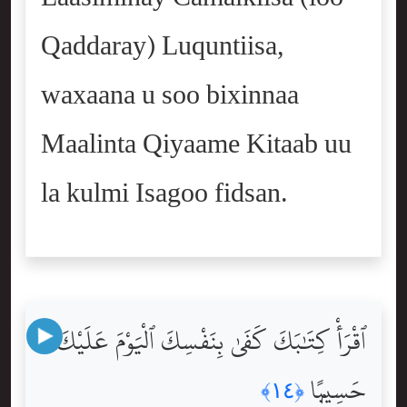
Qaddaray) Luquntiisa,
waxaana u soo bixinnaa
Maalinta Qiyaame Kitaab uu
la kulmi Isagoo fidsan.
ٱقْرَأْ كِتَٰبَكَ كَفَىٰ بِنَفْسِكَ ٱلْيَوْمَ عَلَيْكَ
حَسِيبًۭا
﴿١٤﴾