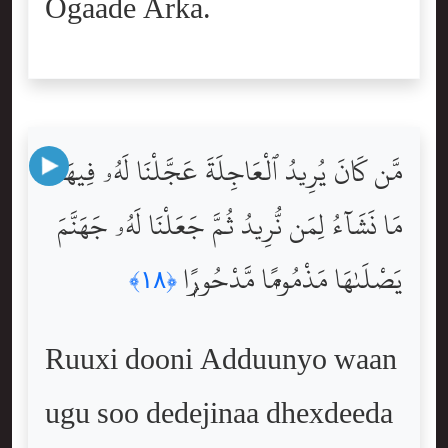
Ogaade Arka.
مَّن كَانَ يُرِيدُ ٱلْعَاجِلَةَ عَجَّلْنَا لَهُۥ فِيهَا
مَا نَشَآءُ لِمَن نُّرِيدُ ثُمَّ جَعَلْنَا لَهُۥ جَهَنَّمَ
يَصْلَىٰهَا مَذْمُومًۭا مَّدْحُورًۭا
﴿١٨﴾
Ruuxi dooni Adduunyo waan
ugu soo dedejinaa dhexdeeda