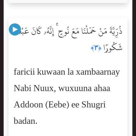
ذُرِّيَّةَ مَنْ حَمَلْنَا مَعَ نُوحٍ ۚ إِنَّهُۥ كَانَ عَبْدًۭا
شَكُورًۭا
﴿٣﴾
faricii kuwaan la xambaarnay
Nabi Nuux, wuxuuna ahaa
Addoon (Eebe) ee Shugri
badan.