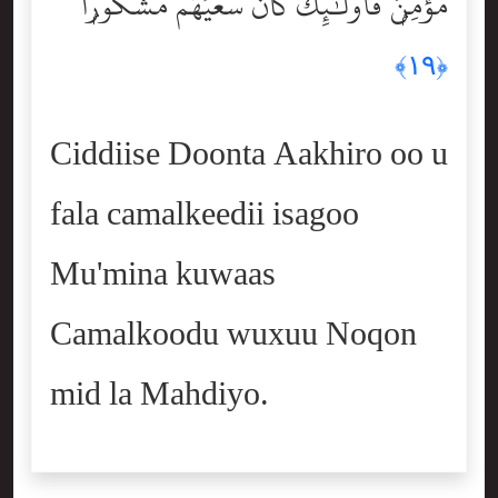
مُؤْمِنٌۭ فَأُوْلَٰٓئِكَ كَانَ سَعْيُهُم مَّشْكُورًۭا
﴿١٩﴾
Ciddiise Doonta Aakhiro oo u
fala camalkeedii isagoo
Mu'mina kuwaas
Camalkoodu wuxuu Noqon
mid la Mahdiyo.