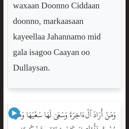
waxaan Doonno Ciddaan
doonno, markaasaan
kayeellaa Jahannamo mid
gala isagoo Caayan oo
Dullaysan.
وَمَنْ أَرَادَ ٱلْءَاخِرَةَ وَسَعَىٰ لَهَا سَعْيَهَا وَهُوَ