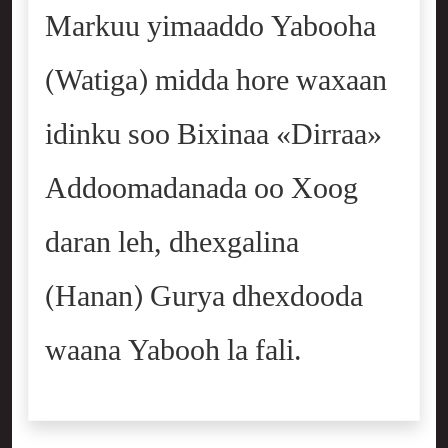
Markuu yimaaddo Yabooha
(Watiga) midda hore waxaan
idinku soo Bixinaa «Dirraa»
Addoomadanada oo Xoog
daran leh, dhexgalina
(Hanan) Gurya dhexdooda
waana Yabooh la fali.