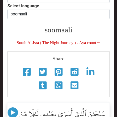
Select language
soomaali
Surah Al-Isra ( The Night Journey ) - Aya count 111
Share
سُبْحَٰنَ ٱلَّذِىٓ أَسْرَىٰ بِعَبْدِهِۦ لَيْلًۭا مِّنَ