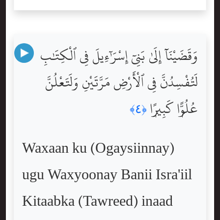
وَقَضَيْنَآ إِلَىٰ بَنِىٓ إِسْرَٰٓءِيلَ فِى ٱلْكِتَٰبِ
لَتُفْسِدُنَّ فِى ٱلْأَرْضِ مَرَّتَيْنِ وَلَتَعْلُنَّ
عُلُوًّۭا كَبِيرًۭا
﴿٤﴾
Waxaan ku (Ogaysiinnay)
ugu Waxyoonay Banii Isra'iil
Kitaabka (Tawreed) inaad