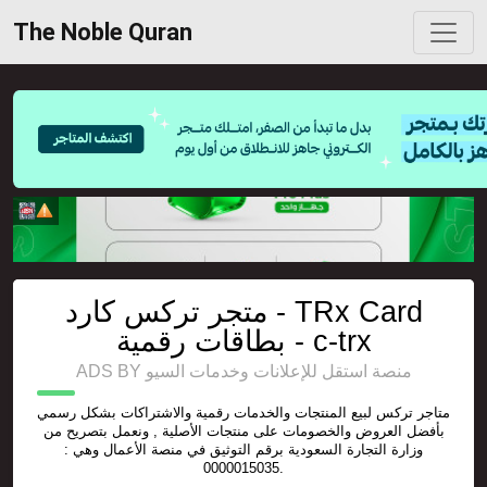
The Noble Quran
متجر تركس كارد - TRx Card
بطاقات رقمية - c-trx
ADS BY منصة استقل للإعلانات وخدمات السيو
متاجر تركس لبيع المنتجات والخدمات رقمية والاشتراكات بشكل رسمي
بأفضل العروض والخصومات على منتجات الأصلية , ونعمل بتصريح من
وزارة التجارة السعودية برقم التوثيق في منصة الأعمال وهي :
0000015035.