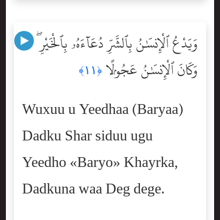
وَيَدْعُ ٱلْإِنسَٰنُ بِٱلشَّرِّ دُعَآءَهُۥ بِٱلْخَيْرِ ۖ
وَكَانَ ٱلْإِنسَٰنُ عَجُولًۭا
﴿١١﴾
Wuxuu u Yeedhaa (Baryaa)
Dadku Shar siduu ugu
Yeedho «Baryo» Khayrka,
Dadkuna waa Deg dege.