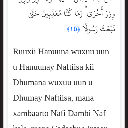
وِزْرَ أُخْرَىٰ ۗ وَمَا كُنَّا مُعَذِّبِينَ حَتَّىٰ
نَبْعَثَ رَسُولًۭا
﴿١٥﴾
Ruuxii Hanuuna wuxuu uun
u Hanuunay Naftiisa kii
Dhumana wuxuu uun u
Dhumay Naftiisa, mana
xambaarto Nafi Dambi Naf