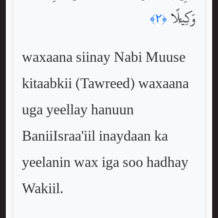
وَكِيلًۭا
﴿٢﴾
waxaana siinay Nabi Muuse
kitaabkii (Tawreed) waxaana
uga yeellay hanuun
BaniiIsraa'iil inaydaan ka
yeelanin wax iga soo hadhay
Wakiil.