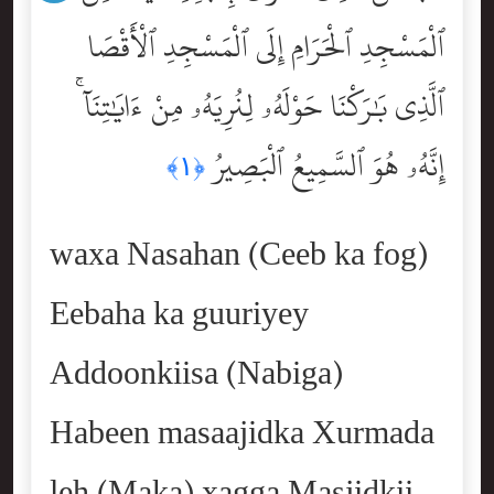
ٱلْمَسْجِدِ ٱلْحَرَامِ إِلَى ٱلْمَسْجِدِ ٱلْأَقْصَا
ٱلَّذِى بَٰرَكْنَا حَوْلَهُۥ لِنُرِيَهُۥ مِنْ ءَايَٰتِنَآ ۚ
إِنَّهُۥ هُوَ ٱلسَّمِيعُ ٱلْبَصِيرُ
﴿١﴾
waxa Nasahan (Ceeb ka fog)
Eebaha ka guuriyey
Addoonkiisa (Nabiga)
Habeen masaajidka Xurmada
leh (Maka) xagga Masjidkii