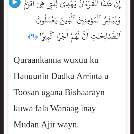
إِنَّ هَٰذَا ٱلْقُرْءَانَ يَهْدِى لِلَّتِى هِىَ أَقْوَمُ
وَيُبَشِّرُ ٱلْمُؤْمِنِينَ ٱلَّذِينَ يَعْمَلُونَ
ٱلصَّٰلِحَٰتِ أَنَّ لَهُمْ أَجْرًۭا كَبِيرًۭا
﴿٩﴾
Quraankanna wuxuu ku
Hanuunin Dadka Arrinta u
Toosan ugana Bishaarayn
kuwa fala Wanaag inay
Mudan Ajir wayn.