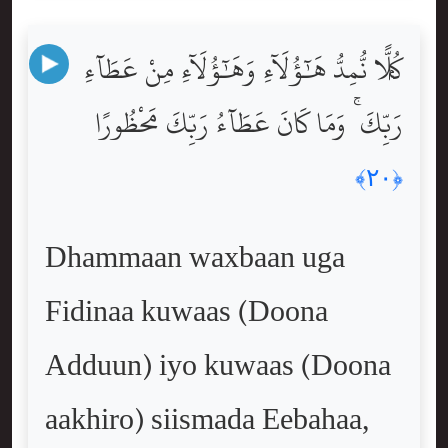
كُلًّۭا نُّمِدُّ هَٰٓؤُلَآءِ وَهَٰٓؤُلَآءِ مِنْ عَطَآءِ
رَبِّكَ ۚ وَمَا كَانَ عَطَآءُ رَبِّكَ مَحْظُورًا
﴿٢٠﴾
Dhammaan waxbaan uga
Fidinaa kuwaas (Doona
Adduun) iyo kuwaas (Doona
aakhiro) siismada Eebahaa,