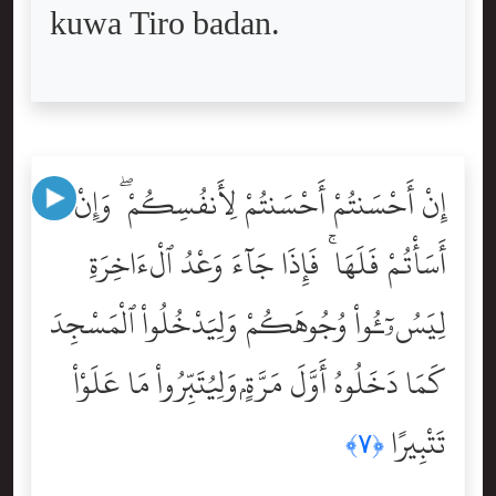
kuwa Tiro badan.
إِنْ أَحْسَنتُمْ أَحْسَنتُمْ لِأَنفُسِكُمْ ۖ وَإِنْ
أَسَأْتُمْ فَلَهَا ۚ فَإِذَا جَآءَ وَعْدُ ٱلْءَاخِرَةِ
لِيَسُۥٓـُٔواْ وُجُوهَكُمْ وَلِيَدْخُلُواْ ٱلْمَسْجِدَ
كَمَا دَخَلُوهُ أَوَّلَ مَرَّةٍۢ وَلِيُتَبِّرُواْ مَا عَلَوْاْ
تَتْبِيرًا
﴿٧﴾