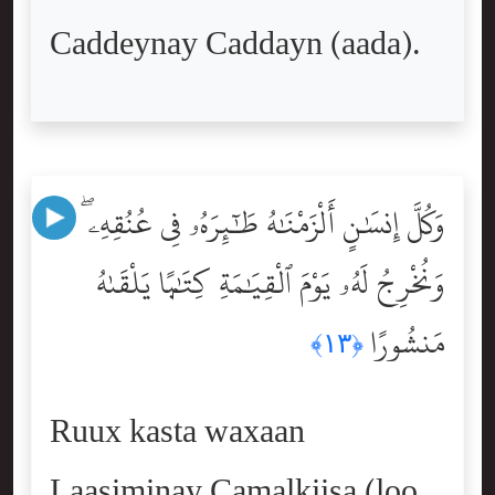
Caddeynay Caddayn (aada).
وَكُلَّ إِنسَٰنٍ أَلْزَمْنَٰهُ طَٰٓئِرَهُۥ فِى عُنُقِهِۦ ۖ
وَنُخْرِجُ لَهُۥ يَوْمَ ٱلْقِيَٰمَةِ كِتَٰبًۭا يَلْقَىٰهُ
مَنشُورًا
﴿١٣﴾
Ruux kasta waxaan
Laasiminay Camalkiisa (loo