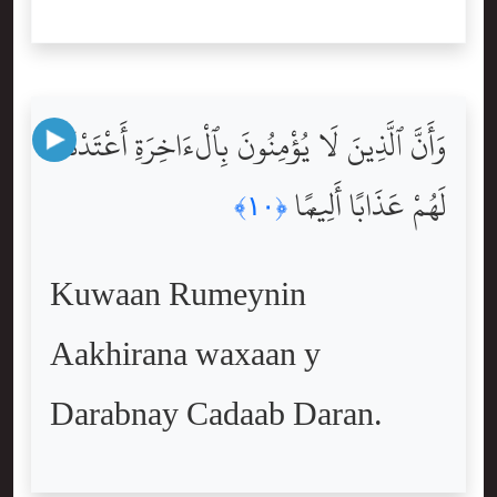
وَأَنَّ ٱلَّذِينَ لَا يُؤْمِنُونَ بِٱلْءَاخِرَةِ أَعْتَدْنَا
لَهُمْ عَذَابًا أَلِيمًۭا
﴿١٠﴾
Kuwaan Rumeynin
Aakhirana waxaan y
Darabnay Cadaab Daran.