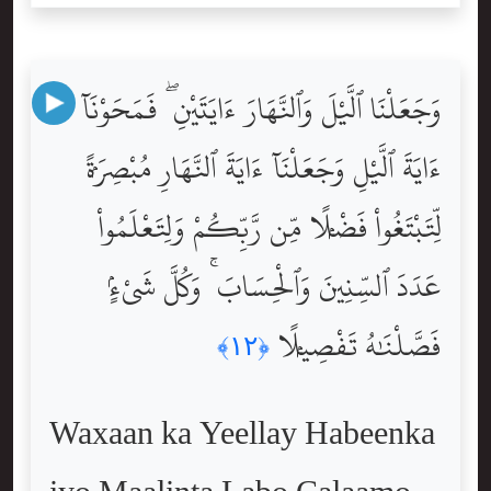
وَجَعَلْنَا ٱلَّيْلَ وَٱلنَّهَارَ ءَايَتَيْنِ ۖ فَمَحَوْنَآ
ءَايَةَ ٱلَّيْلِ وَجَعَلْنَآ ءَايَةَ ٱلنَّهَارِ مُبْصِرَةًۭ
لِّتَبْتَغُواْ فَضْلًۭا مِّن رَّبِّكُمْ وَلِتَعْلَمُواْ
عَدَدَ ٱلسِّنِينَ وَٱلْحِسَابَ ۚ وَكُلَّ شَىْءٍۢ
فَصَّلْنَٰهُ تَفْصِيلًۭا
﴿١٢﴾
Waxaan ka Yeellay Habeenka