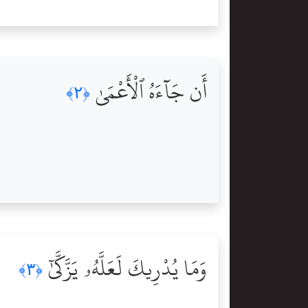
أَن جَآءَهُ ٱلْأَعْمَىٰ
﴿٢﴾
وَمَا يُدْرِيكَ لَعَلَّهُۥ يَزَّكَّىٰٓ
﴿٣﴾