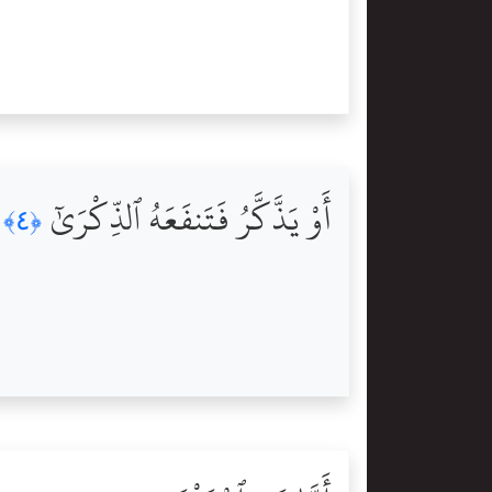
أَوْ يَذَّكَّرُ فَتَنفَعَهُ ٱلذِّكْرَىٰٓ
﴿٤﴾