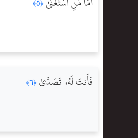
أَمَّا مَنِ ٱسْتَغْنَىٰ
﴿٥﴾
فَأَنتَ لَهُۥ تَصَدَّىٰ
﴿٦﴾