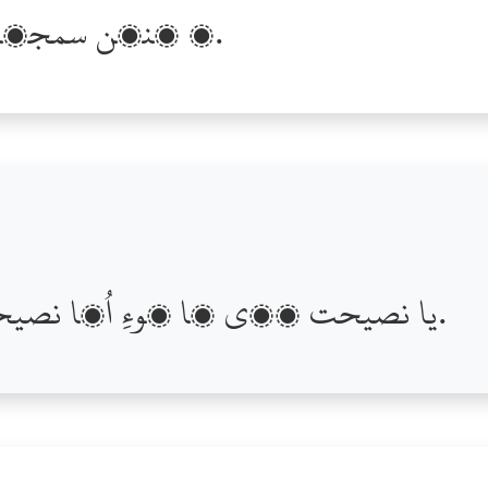
۽ ڪنھن سمجھايئي جيڪر اُھو سڌرجي ھا.
يا نصيحت ٻڌي ھا پوءِ اُھا نصيحت ٻڌڻ نفعو ڏئيس ھا.