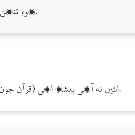
پوءِ تنھن کان تون ويسلو ٿئين ٿو.
ائين نه آھي بيشڪ اھي (قرآن جون آيتون) ھڪ نصيحت آھي.