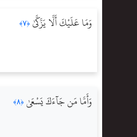
وَمَا عَلَيْكَ أَلَّا يَزَّكَّىٰ
﴿٧﴾
وَأَمَّا مَن جَآءَكَ يَسْعَىٰ
﴿٨﴾