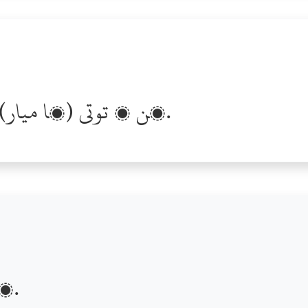
ھن ۾ توتي (ڪا ميار) ڪانھي ته اُھو نه سُڌرجي.
۽ جيڪو تو وٽ ڊوڙندو آيو.