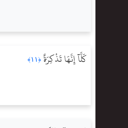
كَلَّآ إِنَّهَا تَذْكِرَةٌۭ
﴿١١﴾