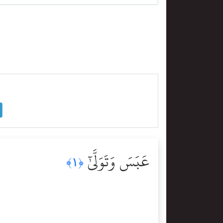
عَبَسَ وَتَوَلَّىٰٓ
﴿١﴾