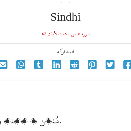
Sindhi
سورة عبس - عدد الآيات 42
المشاركه
مُنھن ۾ گُھنڊ وڌائين ۽ مُنھن موڙيائين.