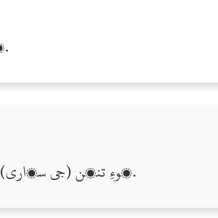
پر جنھن بي پرواھي ڪئي.
پوءِ تنھن (جي سڌاري) لاءِ تون پٺيان پيو آھين.