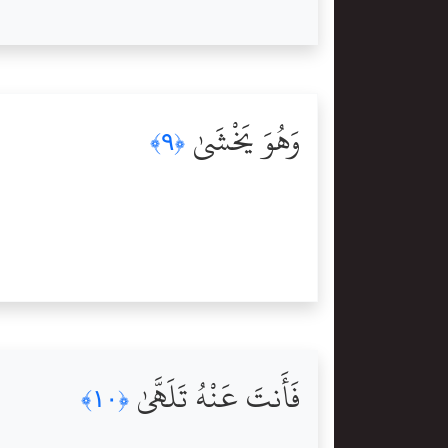
وَهُوَ يَخْشَىٰ
﴿٩﴾
فَأَنتَ عَنْهُ تَلَهَّىٰ
﴿١٠﴾