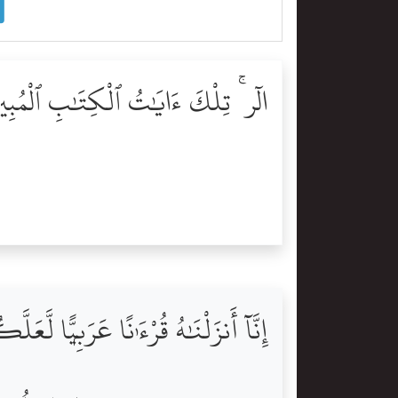
الٓر ۚ تِلْكَ ءَايَٰتُ ٱلْكِتَٰبِ ٱلْمُبِ
إِنَّآ أَنزَلْنَٰهُ قُرْءَٰنًا عَرَبِيًّۭا لَّعَ