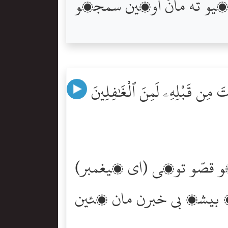
َ مِن قَبْلِهِۦ لَمِنَ ٱلْغَٰفِلِينَ
(اي پيغمبر) اسين توڏانھن ھن قرآن ۾ پنھنجي وحي موڪلڻ سان ڏاڍو چڱو قصّو توکي