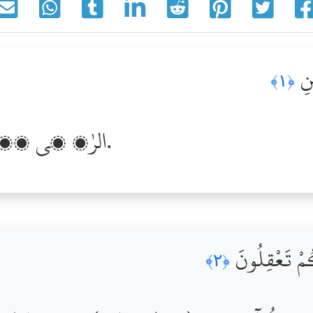
ينِ
﴿١﴾
الرٰ، ھي پڌري ڪتاب جون آيتون آھن.
لَّكُمْ تَعْقِلُونَ
﴿٢﴾