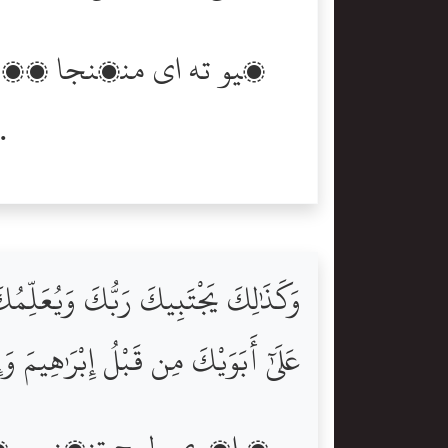
تولاءِ ڪو ڦند ڦيريندا، بيشڪ شيطان انسان جو پڌرو وير
وَكَذَٰلِكَ يَجْتَبِيكَ رَبُّكَ وَيُعَلِّمُك
عَلَىٰٓ أَبَوَيْكَ مِن قَبْلُ إِبْرَٰهِيمَ 
۽ اھري طرح تنھنجو پا