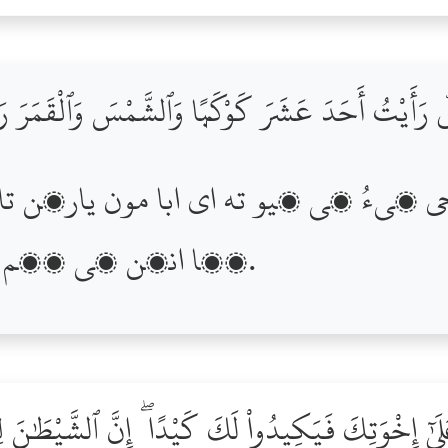
ِّى رَأَيْتُ أَحَدَ عَشَرَ كَوْكَبًۭا وَٱلشَّمْسَ وَٱلْقَمَرَ 
ڏٺا انھن کي ڏٺم ته مون کي سجدو ٿا ڪن.
ىٰٓ إِخْوَتِكَ فَيَكِيدُواْ لَكَ كَيْدًا ۖ إِنَّ ٱلشَّيْطَٰنَ لِ