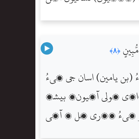
 مُّبِينٍ
﴿٨﴾
ن يامين) اسان جي پيءُ
اڍي ٽولي آھيون، بيشڪ