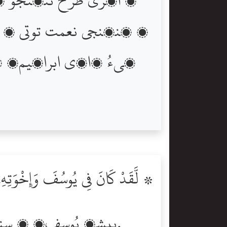
۽ پنھنجي نعمت توتي ۽ 
پيءُ ڏاڏي ابراھيمؑ 
۞ لَّقَدْ كَانَ فِى يُوسُفَ وَإِخْوَتِهِۦٓ
بيشڪ يُوسفؑ ۽ سندس ڀائرن (جي قصي) ۾ پڇندڙن لاءِ (گھڻيون) نشانيون آھن.