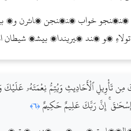
ي آھي.
َ مِن تَأْوِيلِ ٱلْأَحَادِيثِ وَيُتِمُّ نِعْمَتَهُۥ عَلَيْكَ وَعَ
وَإِسْحَٰقَ ۚ إِنَّ رَبَّكَ عَلِيمٌ حَكِيمٌۭ
﴿٦﴾
لڻھار توکي سڳورو ڪندو ۽ توکي خوا