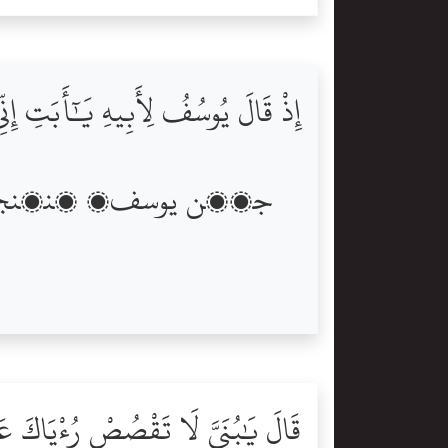
إِذْ قَالَ يُوسُفُ لِأَبِيهِ يَٰٓأَبَتِ إِن
قَالَ يَٰبُنَىَّ لَا تَقْصُصْ رُءْيَاكَ عَلَ