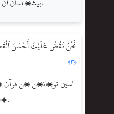
بيشڪ اسان اُن کي قُرآن عربي (ٻوليءَ وارو) ڪري نازل ڪيو ته مانَ اوھين سمجھو.
نَحْنُ نَقُصُّ عَلَيْكَ أَحْسَنَ ٱلْقَصَص
﴿٣﴾
پڙھي ٻڌايون ٿا، ۽ تون ھن کان اڳ بيشڪ بي خبرن مان ھئين.