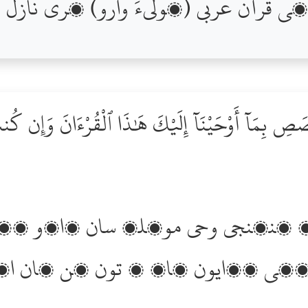
ِ بِمَآ أَوْحَيْنَآ إِلَيْكَ هَٰذَا ٱلْقُرْءَانَ وَإِن كُنت