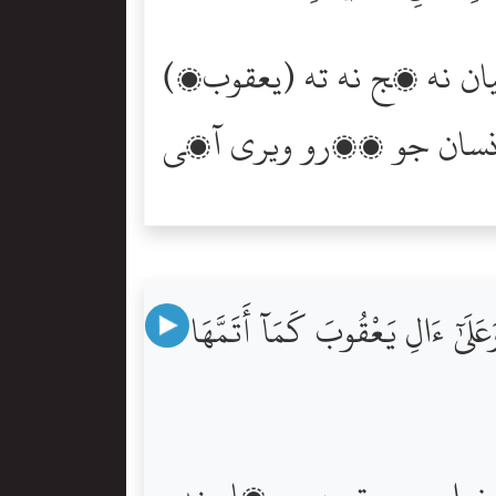
(يعقوبؑ) چيو ته اي منھنجا پٽ پنھنجو خواب پنھنجن ڀائرن وٽ بيان نه ڪج نه ته
لَىٰٓ ءَالِ يَعْقُوبَ كَمَآ أَتَمَّهَا
بن جو تعبير سيکاريندو