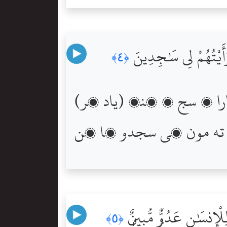
رَأَيْتُهُمْ لِى سَٰجِدِينَ
﴿٤﴾
(ياد ڪر) جڏھن يوسفؑ پنھنجي پيءُ کي چيو ته اي ابا مون يارھن تارا ۽ سج ۽ چنڊ
لْإِنسَٰنِ عَدُوٌّۭ مُّبِينٌۭ
﴿٥﴾