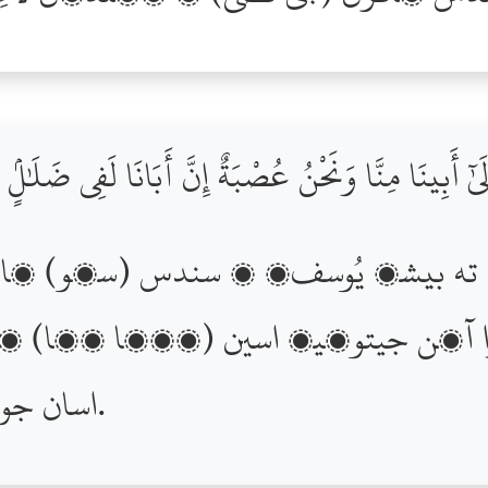
ىٰٓ أَبِينَا مِنَّا وَنَحْنُ عُصْبَةٌ إِنَّ أَبَانَا لَفِى ضَلَٰلٍۢ
 بيشڪ يُوسفؑ ۽ سندس (سڳو) ڀاءُ (ب
را آھن جيتوڻيڪ اسين (گھڻا ڄڻا) ڏ
اسان جو پيءُ پڌري ڀُل ۾ آھي.