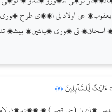
يعقوبؑ جي اولاد تي اھڙي طرح پور
۽ اسحاقؑ تي پوري ڪيائين، بيشڪ ت
 ءَايَٰتٌۭ لِّلسَّآئِلِينَ
﴿٧﴾