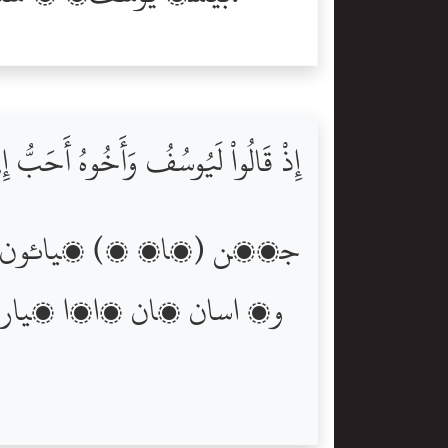
إِذْ قَالُواْ لَيُوسُفُ وَأَخُوهُ أَحَبُّ إِلَ
جڏھن (پاڻ ۾) چيائون ته
وٽ اسان کان ڏاڍا پيا