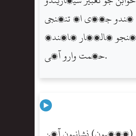
ي ڪندو جھڙي اڳ تنھنجي
نھنجو پالڻھار ڄاڻندڙ
حڪمت وارو آھي.