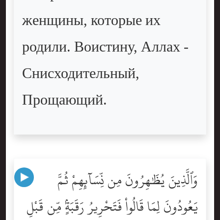
женщины, которые их
родили. Воистину, Аллах -
Снисходительный,
Прощающий.
وَٱلَّذِينَ يُظَٰهِرُونَ مِن نِّسَآئِهِمْ ثُمَّ
يَعُودُونَ لِمَا قَالُواْ فَتَحْرِيرُ رَقَبَةٍۢ مِّن قَبْلِ