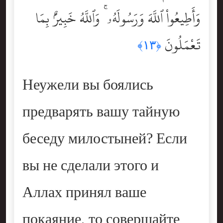
وَأَطِيعُواْ ٱللَّهَ وَرَسُولَهُۥ ۚ وَٱللَّهُ خَبِيرٌۢ بِمَا
تَعْمَلُونَ
﴿١٣﴾
Неужели вы боялись
предварять вашу тайную
беседу милостыней? Если
вы не сделали этого и
Аллах принял ваше
покаяние, то совершайте