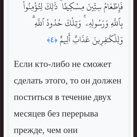
فَإِطْعَامُ سِتِّينَ مِسْكِينًۭا ۚ ذَٰلِكَ لِتُؤْمِنُواْ
بِٱللَّهِ وَرَسُولِهِۦ ۚ وَتِلْكَ حُدُودُ ٱللَّهِ ۗ
وَلِلْكَٰفِرِينَ عَذَابٌ أَلِيمٌ
﴿٤﴾
Если кто-либо не сможет
сделать этого, то он должен
поститься в течение двух
месяцев без перерыва
прежде, чем они