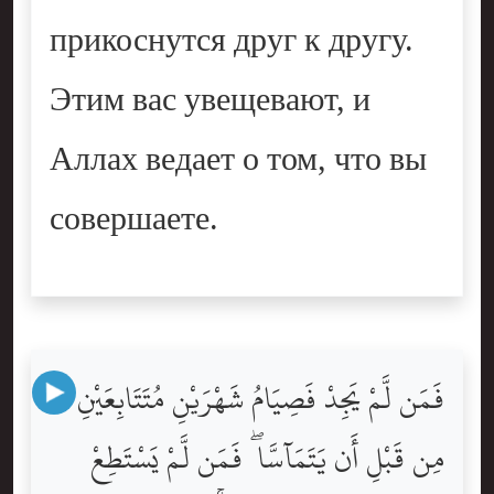
прикоснутся друг к другу.
Этим вас увещевают, и
Аллах ведает о том, что вы
совершаете.
فَمَن لَّمْ يَجِدْ فَصِيَامُ شَهْرَيْنِ مُتَتَابِعَيْنِ
مِن قَبْلِ أَن يَتَمَآسَّا ۖ فَمَن لَّمْ يَسْتَطِعْ