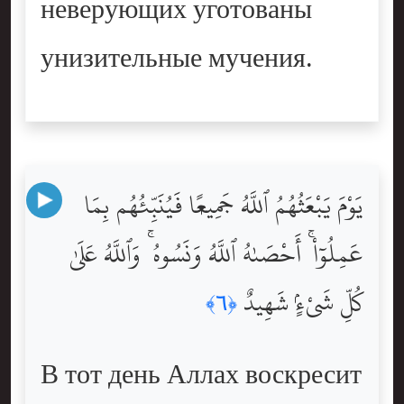
неверующих уготованы
унизительные мучения.
يَوْمَ يَبْعَثُهُمُ ٱللَّهُ جَمِيعًۭا فَيُنَبِّئُهُم بِمَا
عَمِلُوٓاْ ۚ أَحْصَىٰهُ ٱللَّهُ وَنَسُوهُ ۚ وَٱللَّهُ عَلَىٰ
كُلِّ شَىْءٍۢ شَهِيدٌ
﴿٦﴾
В тот день Аллах воскресит