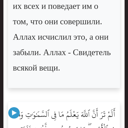
их всех и поведает им о
том, что они совершили.
Аллах исчислил это, а они
забыли. Аллах - Свидетель
всякой вещи.
أَلَمْ تَرَ أَنَّ ٱللَّهَ يَعْلَمُ مَا فِى ٱلسَّمَٰوَٰتِ وَمَا