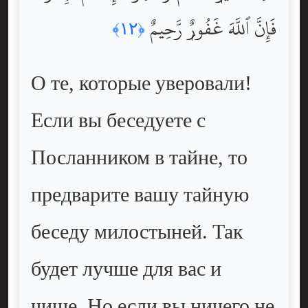
فَإِنَّ ٱللَّهَ غَفُورٌۭ رَّحِيمٌ
﴿١٢﴾
О те, которые уверовали!
Если вы беседуете с
Посланником в тайне, то
предварите вашу тайную
беседу милостыней. Так
будет лучше для вас и
чище. Но если вы ничего не