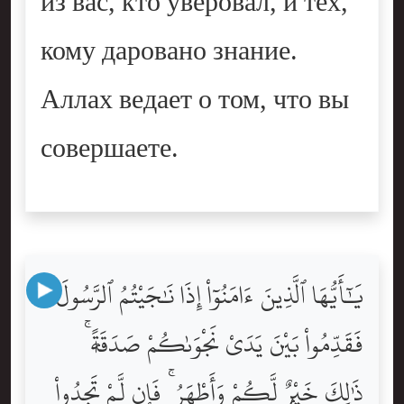
из вас, кто уверовал, и тех,
кому даровано знание.
Аллах ведает о том, что вы
совершаете.
يَٰٓأَيُّهَا ٱلَّذِينَ ءَامَنُوٓاْ إِذَا نَٰجَيْتُمُ ٱلرَّسُولَ
فَقَدِّمُواْ بَيْنَ يَدَىْ نَجْوَىٰكُمْ صَدَقَةًۭ ۚ
ذَٰلِكَ خَيْرٌۭ لَّكُمْ وَأَطْهَرُ ۚ فَإِن لَّمْ تَجِدُواْ