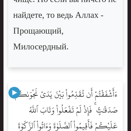
найдете, то ведь Аллах -
Прощающий,
Милосердный.
ءَأَشْفَقْتُمْ أَن تُقَدِّمُواْ بَيْنَ يَدَىْ نَجْوَىٰكُمْ
صَدَقَٰتٍۢ ۚ فَإِذْ لَمْ تَفْعَلُواْ وَتَابَ ٱللَّهُ
عَلَيْكُمْ فَأَقِيمُواْ ٱلصَّلَوٰةَ وَءَاتُواْ ٱلزَّكَوٰةَ