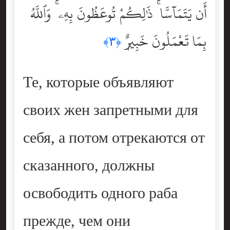
أَن يَتَمَآسَّا ۚ ذَٰلِكُمْ تُوعَظُونَ بِهِۦ ۚ وَٱللَّهُ
بِمَا تَعْمَلُونَ خَبِيرٌۭ
﴿٣﴾
Те, которые объявляют
своих жен запретными для
себя, а потом отрекаются от
сказанного, должны
освободить одного раба
прежде, чем они