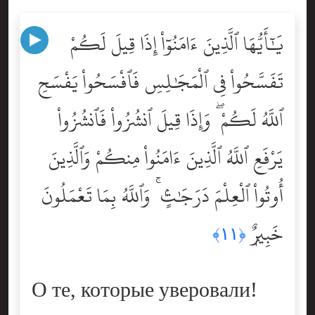
يَٰٓأَيُّهَا ٱلَّذِينَ ءَامَنُوٓاْ إِذَا قِيلَ لَكُمْ
تَفَسَّحُواْ فِى ٱلْمَجَٰلِسِ فَٱفْسَحُواْ يَفْسَحِ
ٱللَّهُ لَكُمْ ۖ وَإِذَا قِيلَ ٱنشُزُواْ فَٱنشُزُواْ
يَرْفَعِ ٱللَّهُ ٱلَّذِينَ ءَامَنُواْ مِنكُمْ وَٱلَّذِينَ
أُوتُواْ ٱلْعِلْمَ دَرَجَٰتٍۢ ۚ وَٱللَّهُ بِمَا تَعْمَلُونَ
خَبِيرٌۭ
﴿١١﴾
О те, которые уверовали!