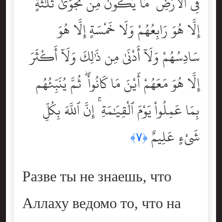
فِى ٱلْأَرْضِ ۖ مَا يَكُونُ مِن نَّجْوَىٰ ثَلَٰثَةٍ
إِلَّا هُوَ رَابِعُهُمْ وَلَا خَمْسَةٍ إِلَّا هُوَ
سَادِسُهُمْ وَلَآ أَدْنَىٰ مِن ذَٰلِكَ وَلَآ أَكْثَرَ
إِلَّا هُوَ مَعَهُمْ أَيْنَ مَا كَانُواْ ۖ ثُمَّ يُنَبِّئُهُم
بِمَا عَمِلُواْ يَوْمَ ٱلْقِيَٰمَةِ ۚ إِنَّ ٱللَّهَ بِكُلِّ
شَىْءٍ عَلِيمٌ
﴿٧﴾
Разве ты не знаешь, что
Аллаху ведомо то, что на