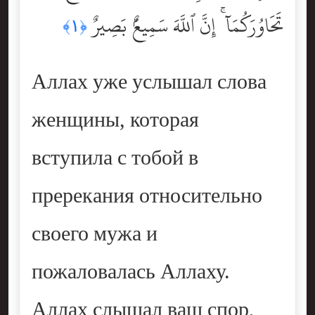
تَحَاوُرَكُمَآ ۚ إِنَّ ٱللَّهَ سَمِيعٌۢ بَصِيرٌ
﴿١﴾
Аллах уже услышал слова
женщины, которая
вступила с тобой в
пререкания относительно
своего мужа и
пожаловалась Аллаху.
Аллах слышал ваш спор,