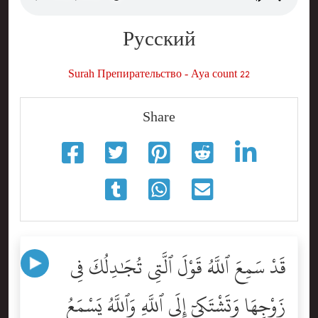
Русский
Surah Препирательство - Aya count 22
Share
قَدْ سَمِعَ ٱللَّهُ قَوْلَ ٱلَّتِى تُجَٰدِلُكَ فِى
زَوْجِهَا وَتَشْتَكِىٓ إِلَى ٱللَّهِ وَٱللَّهُ يَسْمَعُ