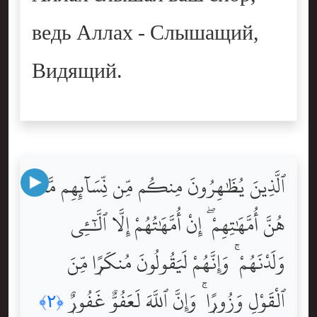
ведь Аллах - Слышащий,
Видящий.
ٱلَّذِينَ يُظَٰهِرُونَ مِنكُم مِّن نِّسَآئِهِم مَّا
هُنَّ أُمَّهَٰتِهِمْ ۖ إِنْ أُمَّهَٰتُهُمْ إِلَّا ٱلَّٰٓـِٔى
وَلَدْنَهُمْ ۚ وَإِنَّهُمْ لَيَقُولُونَ مُنكَرًۭا مِّنَ
ٱلْقَوْلِ وَزُورًۭا ۚ وَإِنَّ ٱللَّهَ لَعَفُوٌّ غَفُورٌۭ
﴿٢﴾