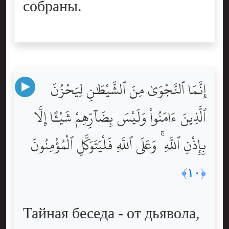
собраны.
إِنَّمَا ٱلنَّجْوَىٰ مِنَ ٱلشَّيْطَٰنِ لِيَحْزُنَ
ٱلَّذِينَ ءَامَنُواْ وَلَيْسَ بِضَآرِّهِمْ شَيْـًٔا إِلَّا
بِإِذْنِ ٱللَّهِ ۚ وَعَلَى ٱللَّهِ فَلْيَتَوَكَّلِ ٱلْمُؤْمِنُونَ
﴿١٠﴾
Тайная беседа - от дьявола,