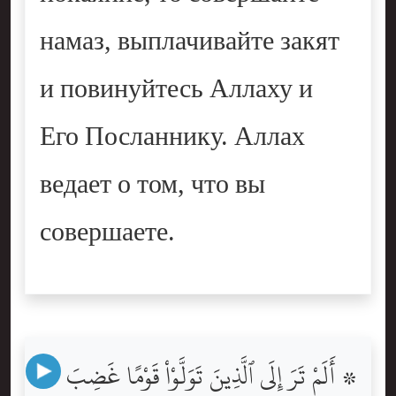
намаз, выплачивайте закят
и повинуйтесь Аллаху и
Его Посланнику. Аллах
ведает о том, что вы
совершаете.
۞ أَلَمْ تَرَ إِلَى ٱلَّذِينَ تَوَلَّوْاْ قَوْمًا غَضِبَ