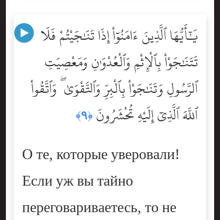
يَٰٓأَيُّهَا ٱلَّذِينَ ءَامَنُوٓاْ إِذَا تَنَٰجَيْتُمْ فَلَا
تَتَنَٰجَوْاْ بِٱلْإِثْمِ وَٱلْعُدْوَٰنِ وَمَعْصِيَتِ
ٱلرَّسُولِ وَتَنَٰجَوْاْ بِٱلْبِرِّ وَٱلتَّقْوَىٰ ۖ وَٱتَّقُواْ
ٱللَّهَ ٱلَّذِىٓ إِلَيْهِ تُحْشَرُونَ
﴿٩﴾
О те, которые уверовали!
Если уж вы тайно
переговариваетесь, то не