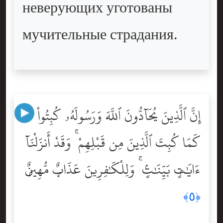
неверующих уготованы
мучительные страдания.
إِنَّ ٱلَّذِينَ يُحَآدُّونَ ٱللَّهَ وَرَسُولَهُۥ كُبِتُواْ
كَمَا كُبِتَ ٱلَّذِينَ مِن قَبْلِهِمْ ۚ وَقَدْ أَنزَلْنَآ
ءَايَٰتٍۭ بَيِّنَٰتٍۢ ۚ وَلِلْكَٰفِرِينَ عَذَابٌۭ مُّهِينٌۭ
﴿٥﴾