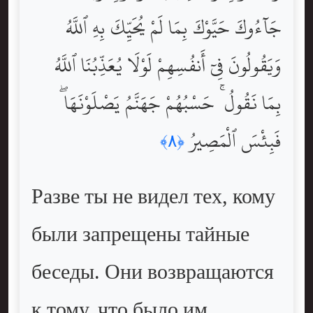
جَآءُوكَ حَيَّوْكَ بِمَا لَمْ يُحَيِّكَ بِهِ ٱللَّهُ
وَيَقُولُونَ فِىٓ أَنفُسِهِمْ لَوْلَا يُعَذِّبُنَا ٱللَّهُ
بِمَا نَقُولُ ۚ حَسْبُهُمْ جَهَنَّمُ يَصْلَوْنَهَا ۖ
فَبِئْسَ ٱلْمَصِيرُ
﴿٨﴾
Разве ты не видел тех, кому
были запрещены тайные
беседы. Они возвращаются
к тому, что было им