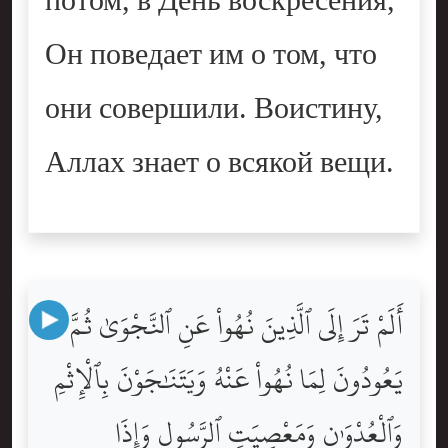
потом, в День воскресения,
Он поведает им о том, что
они совершили. Воистину,
Аллах знает о всякой вещи.
أَلَمْ تَرَ إِلَى ٱلَّذِينَ نُهُواْ عَنِ ٱلنَّجْوَىٰ ثُمَّ
يَعُودُونَ لِمَا نُهُواْ عَنْهُ وَيَتَنَٰجَوْنَ بِٱلْإِثْمِ
وَٱلْعُدْوَٰنِ وَمَعْصِيَتِ ٱلرَّسُولِ وَإِذَا