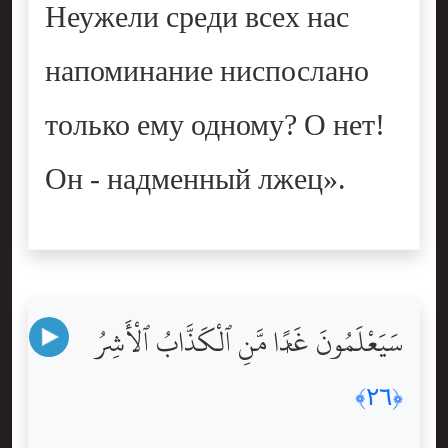
Неужели среди всех нас
напоминание ниспослано
только ему одному? О нет!
Он - надменный лжец».
سَيَعْلَمُونَ غَدًۭا مَّنِ ٱلْكَذَّابُ ٱلْأَشِرُ
﴿٢٦﴾