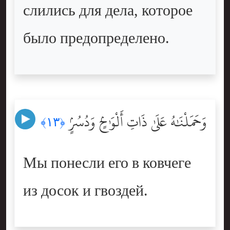
слились для дела, которое
было предопределено.
وَحَمَلْنَٰهُ عَلَىٰ ذَاتِ أَلْوَٰحٍۢ وَدُسُرٍۢ
﴿١٣﴾
Мы понесли его в ковчеге
из досок и гвоздей.