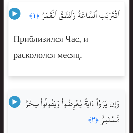
ٱقْتَرَبَتِ ٱلسَّاعَةُ وَٱنشَقَّ ٱلْقَمَرُ
﴿١﴾
Приблизился Час, и
раскололся месяц.
وَإِن يَرَوْاْ ءَايَةًۭ يُعْرِضُواْ وَيَقُولُواْ سِحْرٌۭ
مُّسْتَمِرٌّۭ
﴿٢﴾