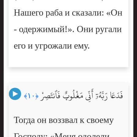
Нашего раба и сказали: «Он
- одержимый!». Они ругали
его и угрожали ему.
فَدَعَا رَبَّهُۥٓ أَنِّى مَغْلُوبٌۭ فَٱنتَصِرْ
﴿١٠﴾
Тогда он воззвал к своему
Господу: «Меня одолели.