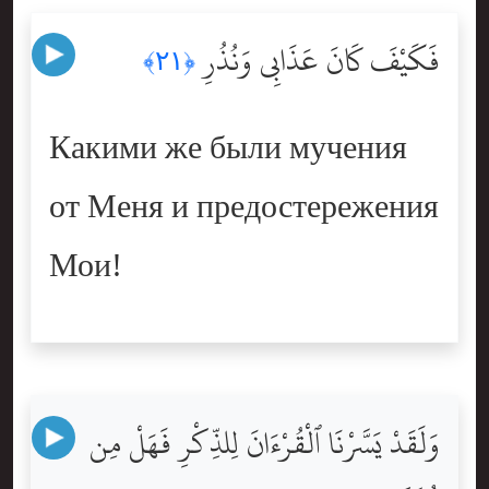
فَكَيْفَ كَانَ عَذَابِى وَنُذُرِ
﴿٢١﴾
Какими же были мучения
от Меня и предостережения
Мои!
وَلَقَدْ يَسَّرْنَا ٱلْقُرْءَانَ لِلذِّكْرِ فَهَلْ مِن