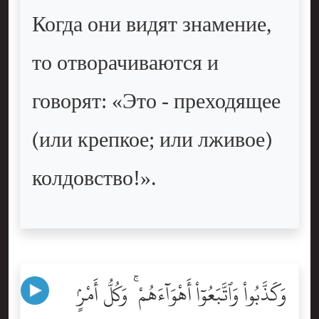
Когда они видят знамение,
то отворачиваются и
говорят: «Это - преходящее
(или крепкое; или лживое)
колдовство!».
وَكَذَّبُواْ وَٱتَّبَعُوٓاْ أَهْوَآءَهُمْ ۚ وَكُلُّ أَمْرٍۢ