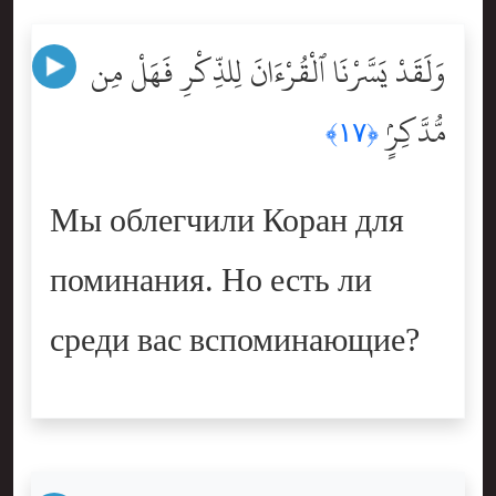
وَلَقَدْ يَسَّرْنَا ٱلْقُرْءَانَ لِلذِّكْرِ فَهَلْ مِن
مُّدَّكِرٍۢ
﴿١٧﴾
Мы облегчили Коран для
поминания. Но есть ли
среди вас вспоминающие?