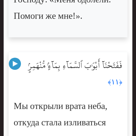
Помоги же мне!».
فَفَتَحْنَآ أَبْوَٰبَ ٱلسَّمَآءِ بِمَآءٍۢ مُّنْهَمِرٍۢ
﴿١١﴾
Мы открыли врата неба,
откуда стала изливаться