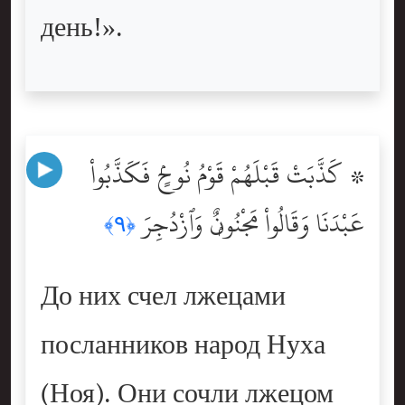
день!».
۞ كَذَّبَتْ قَبْلَهُمْ قَوْمُ نُوحٍۢ فَكَذَّبُواْ
عَبْدَنَا وَقَالُواْ مَجْنُونٌۭ وَٱزْدُجِرَ
﴿٩﴾
До них счел лжецами
посланников народ Нуха
(Ноя). Они сочли лжецом