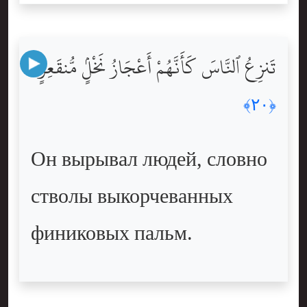
تَنزِعُ ٱلنَّاسَ كَأَنَّهُمْ أَعْجَازُ نَخْلٍۢ مُّنقَعِرٍۢ
﴿٢٠﴾
Он вырывал людей, словно
стволы выкорчеванных
финиковых пальм.