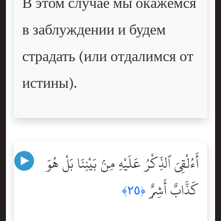
В этом случае мы окажемся
в заблуждении и будем
страдать (или отдалимся от
истины).
أَءُلْقِىَ ٱلذِّكْرُ عَلَيْهِ مِنۢ بَيْنِنَا بَلْ هُوَ
كَذَّابٌ أَشِرٌۭ
﴿٢٥﴾