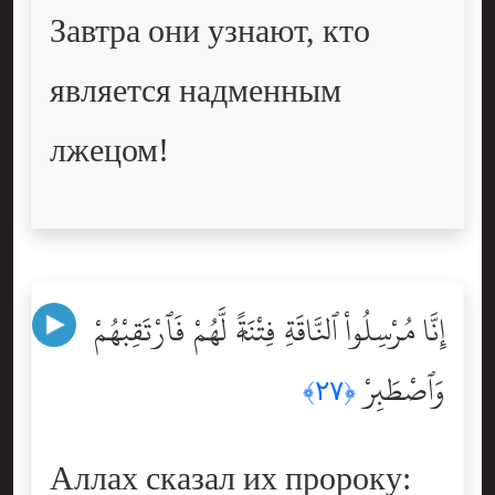
Завтра они узнают, кто
является надменным
лжецом!
إِنَّا مُرْسِلُواْ ٱلنَّاقَةِ فِتْنَةًۭ لَّهُمْ فَٱرْتَقِبْهُمْ
وَٱصْطَبِرْ
﴿٢٧﴾
Аллах сказал их пророку: