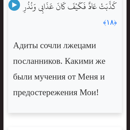
كَذَّبَتْ عَادٌۭ فَكَيْفَ كَانَ عَذَابِى وَنُذُرِ
﴿١٨﴾
Адиты сочли лжецами
посланников. Какими же
были мучения от Меня и
предостережения Мои!