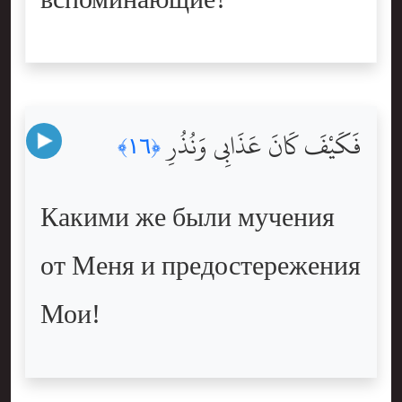
вспоминающие?
فَكَيْفَ كَانَ عَذَابِى وَنُذُرِ
﴿١٦﴾
Какими же были мучения
от Меня и предостережения
Мои!