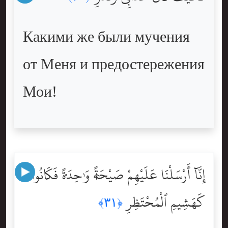
Какими же были мучения
от Меня и предостережения
Мои!
إِنَّآ أَرْسَلْنَا عَلَيْهِمْ صَيْحَةًۭ وَٰحِدَةًۭ فَكَانُواْ
كَهَشِيمِ ٱلْمُحْتَظِرِ
﴿٣١﴾