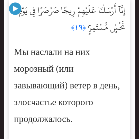
إِنَّآ أَرْسَلْنَا عَلَيْهِمْ رِيحًۭا صَرْصَرًۭا فِى يَوْمِ
نَحْسٍۢ مُّسْتَمِرٍّۢ
﴿١٩﴾
Мы наслали на них
морозный (или
завывающий) ветер в день,
злосчастье которого
продолжалось.