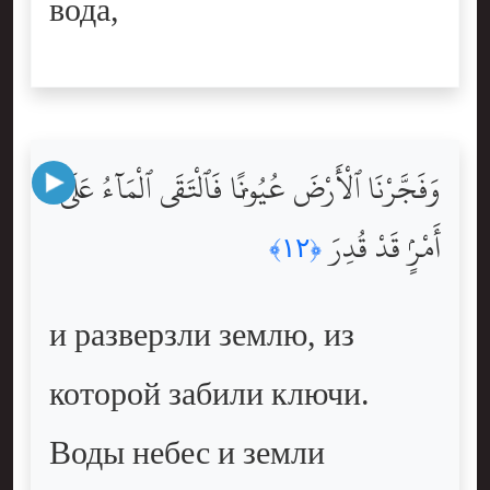
вода,
وَفَجَّرْنَا ٱلْأَرْضَ عُيُونًۭا فَٱلْتَقَى ٱلْمَآءُ عَلَىٰٓ
أَمْرٍۢ قَدْ قُدِرَ
﴿١٢﴾
и разверзли землю, из
которой забили ключи.
Воды небес и земли