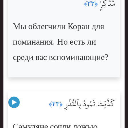
مُّدَّكِرٍۢ
﴿٢٢﴾
Мы облегчили Коран для
поминания. Но есть ли
среди вас вспоминающие?
كَذَّبَتْ ثَمُودُ بِٱلنُّذُرِ
﴿٢٣﴾
Самудяне сочли ложью