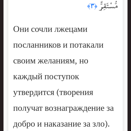
مُّسْتَقِرٌّۭ
﴿٣﴾
Они сочли лжецами
посланников и потакали
своим желаниям, но
каждый поступок
утвердится (творения
получат вознаграждение за
добро и наказание за зло).