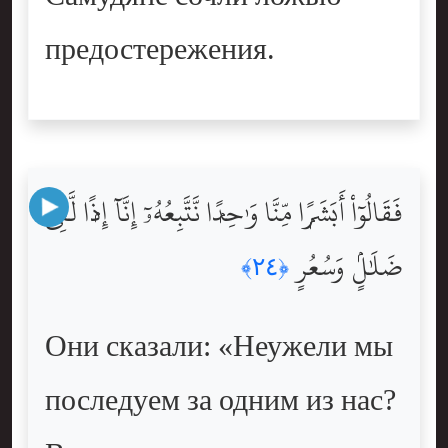
предостережения.
فَقَالُوٓاْ أَبَشَرًۭا مِّنَّا وَٰحِدًۭا نَّتَّبِعُهُۥٓ إِنَّآ إِذًۭا لَّفِى
ضَلَٰلٍۢ وَسُعُرٍ
﴿٢٤﴾
Они сказали: «Неужели мы
последуем за одним из нас?