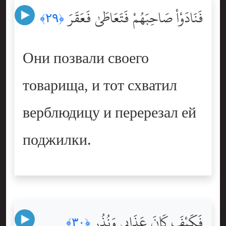
فَنَادَوْاْ صَاحِبَهُمْ فَتَعَاطَىٰ فَعَقَرَ
﴿٢٩﴾
Они позвали своего
товарища, и тот схватил
верблюдицу и перерезал ей
поджилки.
فَكَيْفَ كَانَ عَذَابِى وَنُذُرِ
﴿٣٠﴾