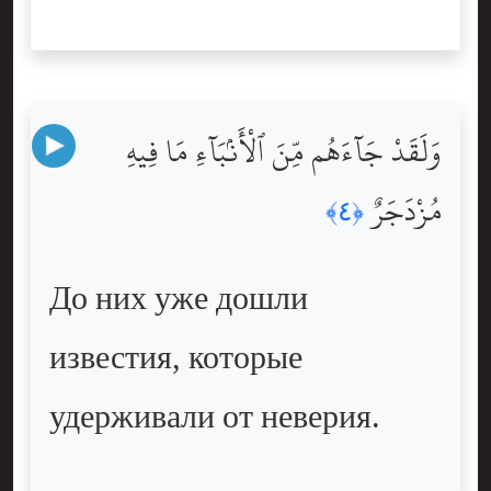
وَلَقَدْ جَآءَهُم مِّنَ ٱلْأَنۢبَآءِ مَا فِيهِ
مُزْدَجَرٌ
﴿٤﴾
До них уже дошли
известия, которые
удерживали от неверия.