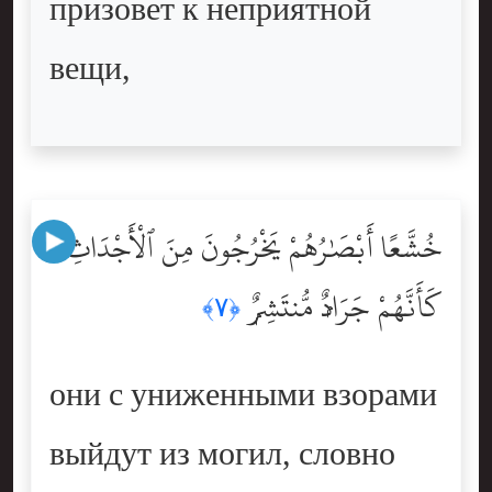
призовет к неприятной
вещи,
خُشَّعًا أَبْصَٰرُهُمْ يَخْرُجُونَ مِنَ ٱلْأَجْدَاثِ
كَأَنَّهُمْ جَرَادٌۭ مُّنتَشِرٌۭ
﴿٧﴾
они с униженными взорами
выйдут из могил, словно