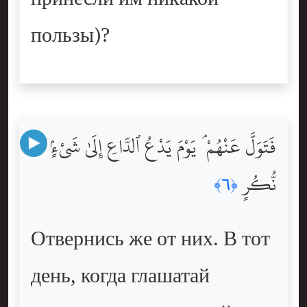
пользы)?
فَتَوَلَّ عَنْهُمْ ۘ يَوْمَ يَدْعُ ٱلدَّاعِ إِلَىٰ شَىْءٍۢ
نُّكُرٍ
﴿٦﴾
Отвернись же от них. В тот
день, когда глашатай