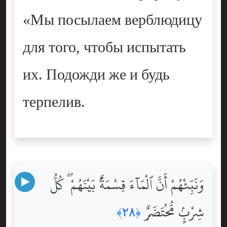
«Мы посылаем верблюдицу
для того, чтобы испытать
их. Подожди же и будь
терпелив.
وَنَبِّئْهُمْ أَنَّ ٱلْمَآءَ قِسْمَةٌۢ بَيْنَهُمْ ۖ كُلُّ
شِرْبٍۢ مُّحْتَضَرٌۭ
﴿٢٨﴾