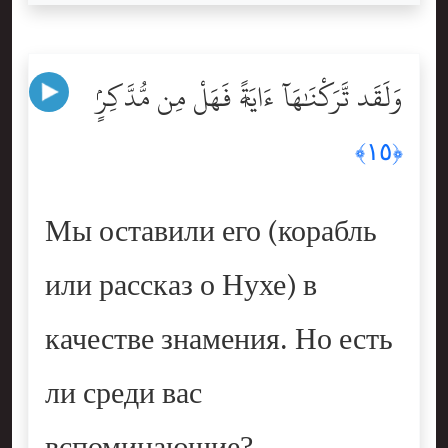
وَلَقَد تَّرَكْنَٰهَآ ءَايَةًۭ فَهَلْ مِن مُّدَّكِرٍۢ
﴿١٥﴾
Мы оставили его (корабль
или рассказ о Нухе) в
качестве знамения. Но есть
ли среди вас