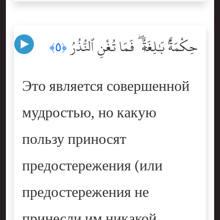
حِكْمَةٌۢ بَٰلِغَةٌۭ ۖ فَمَا تُغْنِ ٱلنُّذُرُ
﴿٥﴾
Это является совершенной
мудростью, но какую
пользу приносят
предостережения (или
предостережения не
принесли им никакой