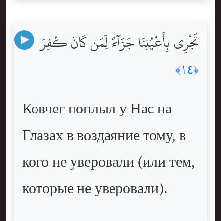
تَجْرِى بِأَعْيُنِنَا جَزَآءًۭ لِّمَن كَانَ كُفِرَ
﴿١٤﴾
Ковчег поплыл у Нас на
Глазах в воздаяние тому, в
кого не уверовали (или тем,
которые не уверовали).