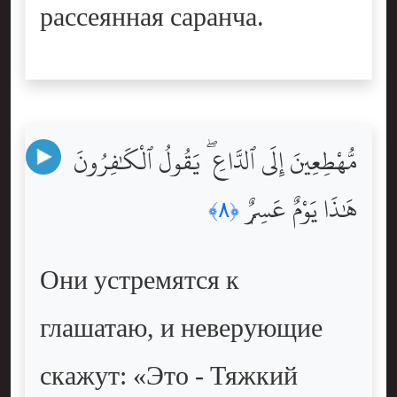
рассеянная саранча.
مُّهْطِعِينَ إِلَى ٱلدَّاعِ ۖ يَقُولُ ٱلْكَٰفِرُونَ
هَٰذَا يَوْمٌ عَسِرٌۭ
﴿٨﴾
Они устремятся к
глашатаю, и неверующие
скажут: «Это - Тяжкий