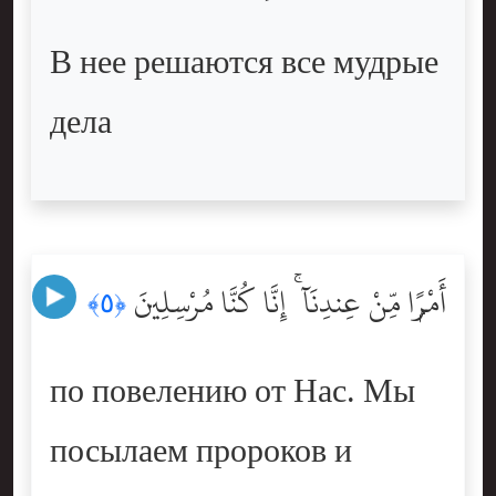
В нее решаются все мудрые
дела
أَمْرًۭا مِّنْ عِندِنَآ ۚ إِنَّا كُنَّا مُرْسِلِينَ
﴿٥﴾
по повелению от Нас. Мы
посылаем пророков и