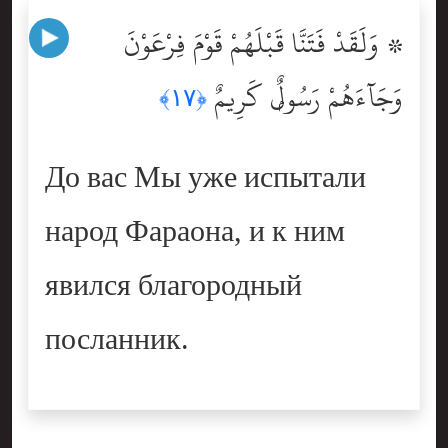
۞ وَلَقَدْ فَتَنَّا قَبْلَهُمْ قَوْمَ فِرْعَوْنَ
وَجَآءَهُمْ رَسُولٌۭ كَرِيمٌ
﴿١٧﴾
До вас Мы уже испытали
народ Фараона, и к ним
явился благородный
посланник.