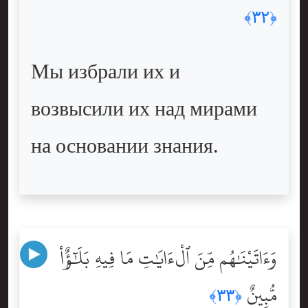
﴿٣٢﴾
Мы избрали их и
возвысили их над мирами
на основании знания.
وَءَاتَيْنَٰهُم مِّنَ ٱلْءَايَٰتِ مَا فِيهِ بَلَٰٓؤٌۭاْ
مُّبِينٌ
﴿٣٣﴾