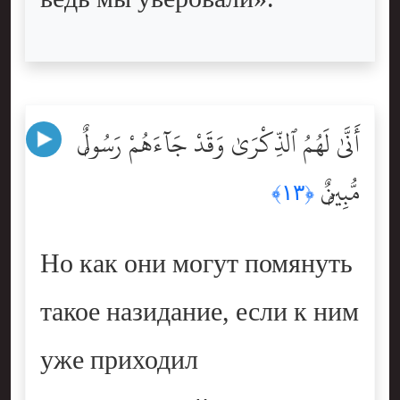
أَنَّىٰ لَهُمُ ٱلذِّكْرَىٰ وَقَدْ جَآءَهُمْ رَسُولٌۭ
مُّبِينٌۭ
﴿١٣﴾
Но как они могут помянуть
такое назидание, если к ним
уже приходил