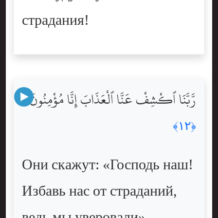
страдания!
رَّبَّنَا ٱكْشِفْ عَنَّا ٱلْعَذَابَ إِنَّا مُؤْمِنُونَ
﴿١٢﴾
Они скажут: «Господь наш!
Избавь нас от страданий,
ведь мы уверовали».