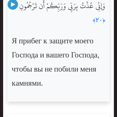
وَإِنِّى عُذْتُ بِرَبِّى وَرَبِّكُمْ أَن تَرْجُمُونِ
﴿٢٠﴾
Я прибег к защите моего
Господа и вашего Господа,
чтобы вы не побили меня
камнями.