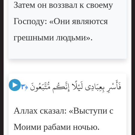
Затем он воззвал к своему
Господу: «Они являются
грешными людьми».
فَأَسْرِ بِعِبَادِى لَيْلًا إِنَّكُم مُّتَّبَعُونَ
﴿٢٣﴾
Аллах сказал: «Выступи с
Моими рабами ночью.