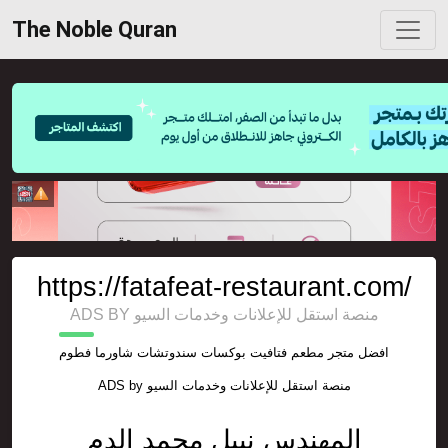
The Noble Quran
https://fatafeat-restaurant.com/
ADS BY منصة استقل للإعلانات وخدمات السيو
افضل متجر مطعم فتافيت بوكسات سندوتشات شاورما فطوم
ADS by
منصة استقل للإعلانات وخدمات السيو
المهندس نبيل محمد الدم