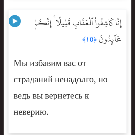
إِنَّا كَاشِفُواْ ٱلْعَذَابِ قَلِيلًا ۚ إِنَّكُمْ
عَآئِدُونَ
﴿١٥﴾
Мы избавим вас от
страданий ненадолго, но
ведь вы вернетесь к
неверию.