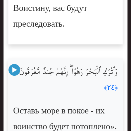
Воистину, вас будут
преследовать.
وَٱتْرُكِ ٱلْبَحْرَ رَهْوًا ۖ إِنَّهُمْ جُندٌۭ مُّغْرَقُونَ
﴿٢٤﴾
Оставь море в покое - их
воинство будет потоплено».