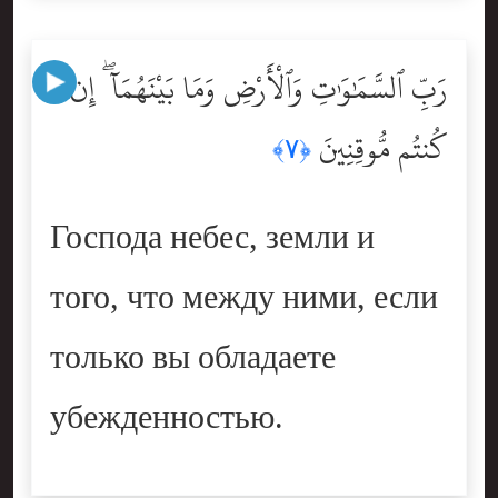
رَبِّ ٱلسَّمَٰوَٰتِ وَٱلْأَرْضِ وَمَا بَيْنَهُمَآ ۖ إِن
كُنتُم مُّوقِنِينَ
﴿٧﴾
Господа небес, земли и
того, что между ними, если
только вы обладаете
убежденностью.