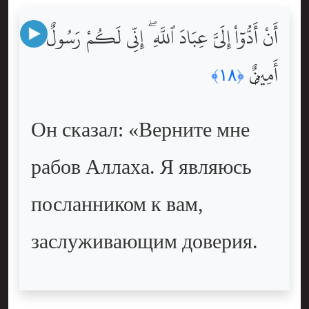
أَنْ أَدُّوٓاْ إِلَىَّ عِبَادَ ٱللَّهِ ۖ إِنِّى لَكُمْ رَسُولٌ
أَمِينٌۭ
﴿١٨﴾
Он сказал: «Верните мне
рабов Аллаха. Я являюсь
посланником к вам,
заслуживающим доверия.