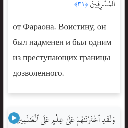
ٱلْمُسْرِفِينَ
﴿٣١﴾
от Фараона. Воистину, он
был надменен и был одним
из преступающих границы
дозволенного.
وَلَقَدِ ٱخْتَرْنَٰهُمْ عَلَىٰ عِلْمٍ عَلَى ٱلْعَٰلَمِينَ