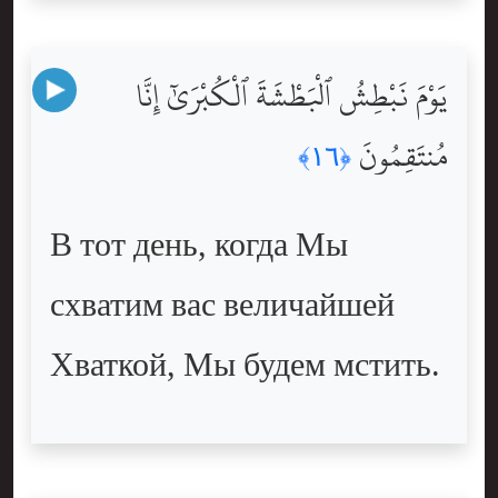
يَوْمَ نَبْطِشُ ٱلْبَطْشَةَ ٱلْكُبْرَىٰٓ إِنَّا
مُنتَقِمُونَ
﴿١٦﴾
В тот день, когда Мы
схватим вас величайшей
Хваткой, Мы будем мстить.