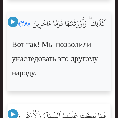
كَذَٰلِكَ ۖ وَأَوْرَثْنَٰهَا قَوْمًا ءَاخَرِينَ
﴿٢٨﴾
Вот так! Мы позволили
унаследовать это другому
народу.
فَمَا بَكَتْ عَلَيْهِمُ ٱلسَّمَآءُ وَٱلْأَرْضُ وَمَا