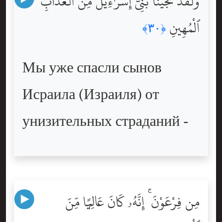
وَلَقَدْ نَجَّيْنَا بَنِىٓ إِسْرَٰٓءِيلَ مِنَ ٱلْعَذَابِ
ٱلْمُهِينِ
﴿٣٠﴾
Мы уже спасли сынов
Исраила (Израиля) от
унизительных страданий -
مِن فِرْعَوْنَ ۚ إِنَّهُۥ كَانَ عَالِيًۭا مِّنَ