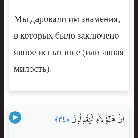
Мы даровали им знамения,
в которых было заключено
явное испытание (или явная
милость).
إِنَّ هَٰٓؤُلَآءِ لَيَقُولُونَ
﴿٣٤﴾