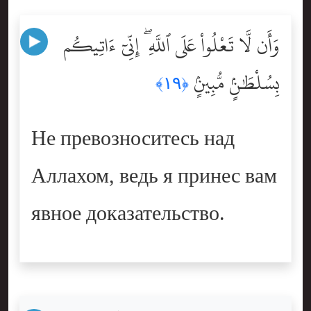
وَأَن لَّا تَعْلُواْ عَلَى ٱللَّهِ ۖ إِنِّىٓ ءَاتِيكُم
بِسُلْطَٰنٍۢ مُّبِينٍۢ
﴿١٩﴾
Не превозноситесь над
Аллахом, ведь я принес вам
явное доказательство.