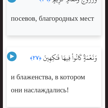
посевов, благородных мест
وَنَعْمَةٍۢ كَانُواْ فِيهَا فَٰكِهِينَ
﴿٢٧﴾
и блаженства, в котором
они наслаждались!