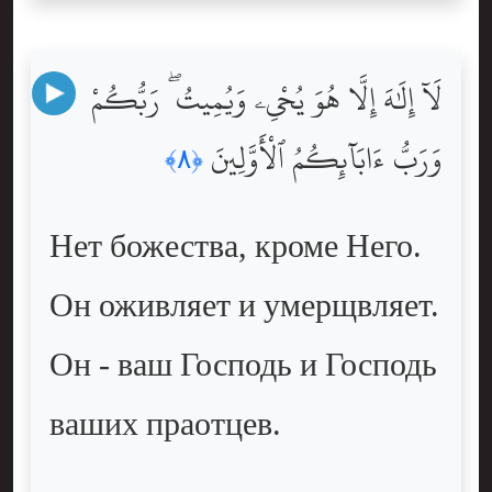
لَآ إِلَٰهَ إِلَّا هُوَ يُحْىِۦ وَيُمِيتُ ۖ رَبُّكُمْ
وَرَبُّ ءَابَآئِكُمُ ٱلْأَوَّلِينَ
﴿٨﴾
Нет божества, кроме Него.
Он оживляет и умерщвляет.
Он - ваш Господь и Господь
ваших праотцев.