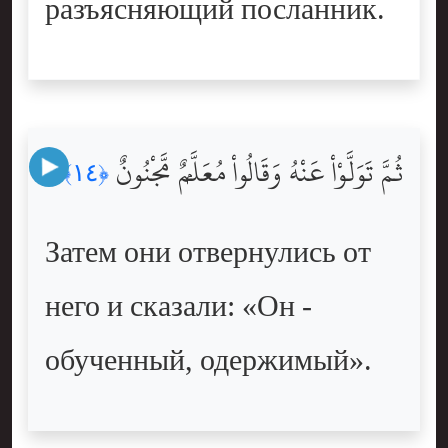
разъясняющий посланник.
ثُمَّ تَوَلَّوْاْ عَنْهُ وَقَالُواْ مُعَلَّمٌۭ مَّجْنُونٌ
﴿١٤﴾
Затем они отвернулись от
него и сказали: «Он -
обученный, одержимый».