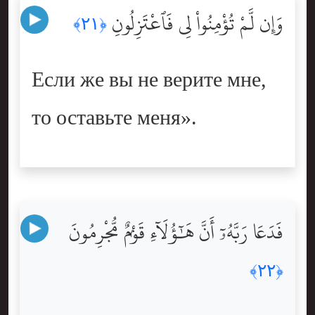
وَإِن لَّمْ تُؤْمِنُواْ لِى فَٱعْتَزِلُونِ
﴿٢١﴾
Если же вы не верите мне,
то оставьте меня».
فَدَعَا رَبَّهُۥٓ أَنَّ هَٰٓؤُلَآءِ قَوْمٌۭ مُّجْرِمُونَ
﴿٢٢﴾