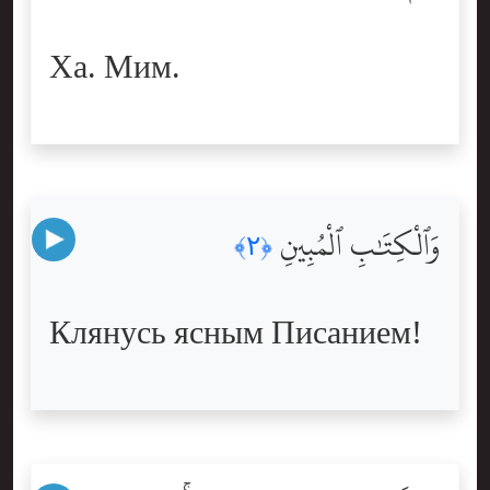
Ха. Мим.
وَٱلْكِتَٰبِ ٱلْمُبِينِ
﴿٢﴾
Клянусь ясным Писанием!