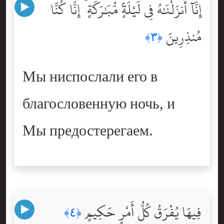
إِنَّآ أَنزَلْنَٰهُ فِى لَيْلَةٍۢ مُّبَٰرَكَةٍ ۚ إِنَّا كُنَّا
مُنذِرِينَ
﴿٣﴾
Мы ниспослали его в
благословенную ночь, и
Мы предостерегаем.
فِيهَا يُفْرَقُ كُلُّ أَمْرٍ حَكِيمٍ
﴿٤﴾