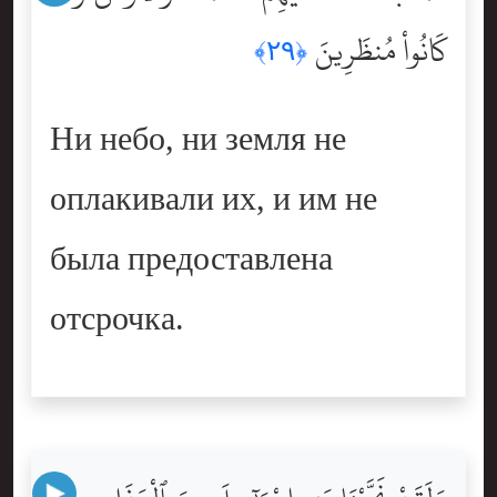
كَانُواْ مُنظَرِينَ
﴿٢٩﴾
Ни небо, ни земля не
оплакивали их, и им не
была предоставлена
отсрочка.