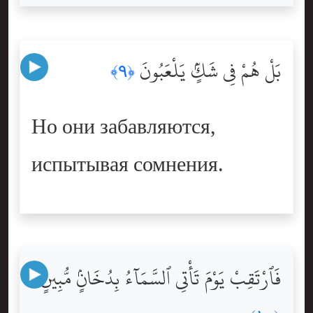
بَلْ هُمْ فِى شَكٍّۢ يَلْعَبُونَ
﴿٩﴾
Но они забавляются,
испытывая сомнения.
فَٱرْتَقِبْ يَوْمَ تَأْتِى ٱلسَّمَآءُ بِدُخَانٍۢ مُّبِينٍۢ