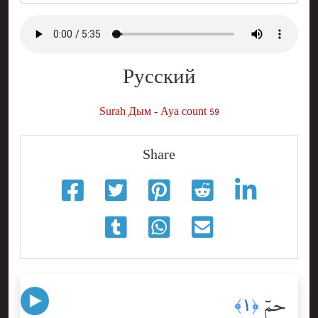
Русский
Surah Дым - Aya count 59
Share
حمٓ
﴿١﴾