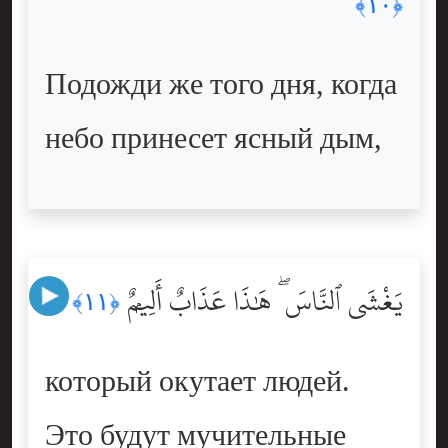
﴿١٠﴾
Подожди же того дня, когда
небо принесет ясный дым,
يَغْشَى ٱلنَّاسَ ۖ هَٰذَا عَذَابٌ أَلِيمٌۭ
﴿١١﴾
который окутает людей.
Это будут мучительные