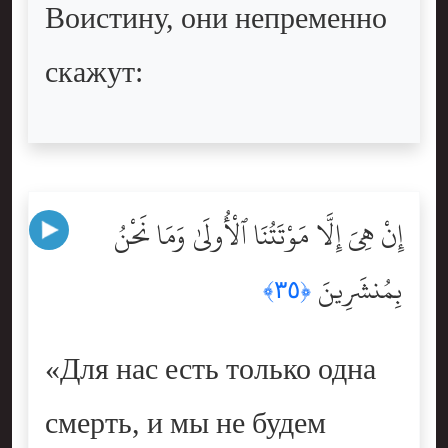
Воистину, они непременно
скажут:
إِنْ هِىَ إِلَّا مَوْتَتُنَا ٱلْأُولَىٰ وَمَا نَحْنُ
بِمُنشَرِينَ
﴿٣٥﴾
«Для нас есть только одна
смерть, и мы не будем