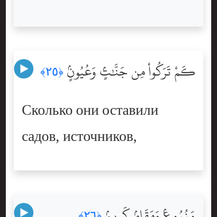
كَمْ تَرَكُواْ مِن جَنَّٰتٍۢ وَعُيُونٍۢ
﴿٢٥﴾
Сколько они оставили
садов, источников,
وَزُرُوعٍۢ وَمَقَامٍۢ كَرِيمٍۢ
﴿٢٦﴾