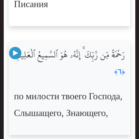
Писания
رَحْمَةًۭ مِّن رَّبِّكَ ۚ إِنَّهُۥ هُوَ ٱلسَّمِيعُ ٱلْعَلِيمُ
﴿٦﴾
по милости твоего Господа,
Слышащего, Знающего,