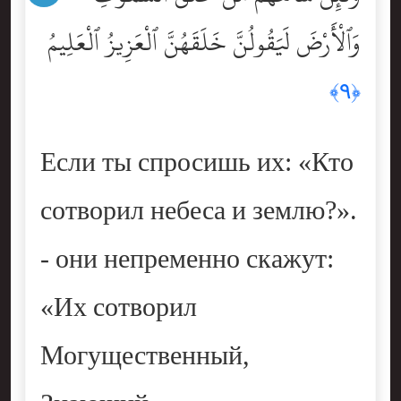
وَٱلْأَرْضَ لَيَقُولُنَّ خَلَقَهُنَّ ٱلْعَزِيزُ ٱلْعَلِيمُ
﴿٩﴾
Если ты спросишь их: «Кто
сотворил небеса и землю?».
- они непременно скажут:
«Их сотворил
Могущественный,