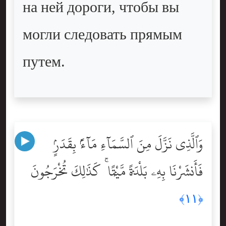
на ней дороги, чтобы вы
могли следовать прямым
путем.
وَٱلَّذِى نَزَّلَ مِنَ ٱلسَّمَآءِ مَآءًۢ بِقَدَرٍۢ
فَأَنشَرْنَا بِهِۦ بَلْدَةًۭ مَّيْتًۭا ۚ كَذَٰلِكَ تُخْرَجُونَ
﴿١١﴾