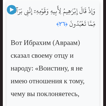
وَإِذْ قَالَ إِبْرَٰهِيمُ لِأَبِيهِ وَقَوْمِهِۦٓ إِنَّنِى بَرَآءٌۭ
مِّمَّا تَعْبُدُونَ
﴿٢٦﴾
Вот Ибрахим (Авраам)
сказал своему отцу и
народу: «Воистину, я не
имею отношения к тому,
чему вы поклоняетесь,