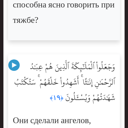
способна ясно говорить при
тяжбе?
وَجَعَلُواْ ٱلْمَلَٰٓئِكَةَ ٱلَّذِينَ هُمْ عِبَٰدُ
ٱلرَّحْمَٰنِ إِنَٰثًا ۚ أَشَهِدُواْ خَلْقَهُمْ ۚ سَتُكْتَبُ
شَهَٰدَتُهُمْ وَيُسْـَٔلُونَ
﴿١٩﴾
Они сделали ангелов,