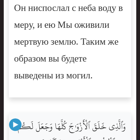
Он ниспослал с неба воду в
меру, и ею Мы оживили
мертвую землю. Таким же
образом вы будете
выведены из могил.
وَٱلَّذِى خَلَقَ ٱلْأَزْوَٰجَ كُلَّهَا وَجَعَلَ لَكُم