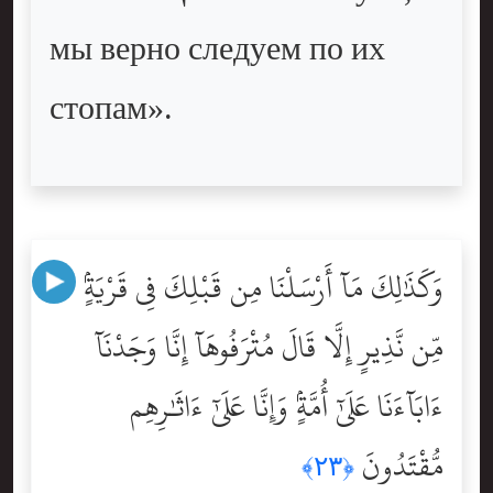
мы верно следуем по их
стопам».
وَكَذَٰلِكَ مَآ أَرْسَلْنَا مِن قَبْلِكَ فِى قَرْيَةٍۢ
مِّن نَّذِيرٍ إِلَّا قَالَ مُتْرَفُوهَآ إِنَّا وَجَدْنَآ
ءَابَآءَنَا عَلَىٰٓ أُمَّةٍۢ وَإِنَّا عَلَىٰٓ ءَاثَٰرِهِم
مُّقْتَدُونَ
﴿٢٣﴾