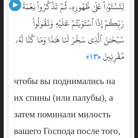
لِتَسْتَوُۥاْ عَلَىٰ ظُهُورِهِۦ ثُمَّ تَذْكُرُواْ نِعْمَةَ
رَبِّكُمْ إِذَا ٱسْتَوَيْتُمْ عَلَيْهِ وَتَقُولُواْ
سُبْحَٰنَ ٱلَّذِى سَخَّرَ لَنَا هَٰذَا وَمَا كُنَّا لَهُۥ
مُقْرِنِينَ
﴿١٣﴾
чтобы вы поднимались на
их спины (или палубы), а
затем поминали милость
вашего Господа после того,