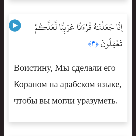
إِنَّا جَعَلْنَٰهُ قُرْءَٰنًا عَرَبِيًّۭا لَّعَلَّكُمْ
تَعْقِلُونَ
﴿٣﴾
Воистину, Мы сделали его
Кораном на арабском языке,
чтобы вы могли уразуметь.