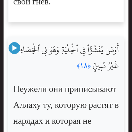
свой гнев.
أَوَمَن يُنَشَّؤُاْ فِى ٱلْحِلْيَةِ وَهُوَ فِى ٱلْخِصَامِ
غَيْرُ مُبِينٍۢ
﴿١٨﴾
Неужели они приписывают
Аллаху ту, которую растят в
нарядах и которая не