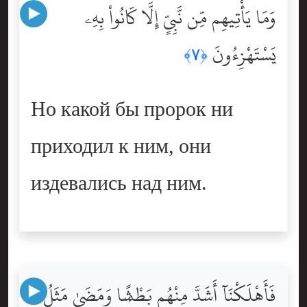
وَمَا يَأْتِيهِم مِّن نَّبِىٍّ إِلَّا كَانُواْ بِهِۦ
يَسْتَهْزِءُونَ
﴿٧﴾
Но какой бы пророк ни
приходил к ним, они
издевались над ним.
فَأَهْلَكْنَآ أَشَدَّ مِنْهُم بَطْشًۭا وَمَضَىٰ مَثَلُ