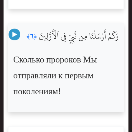
وَكَمْ أَرْسَلْنَا مِن نَّبِىٍّۢ فِى ٱلْأَوَّلِينَ
﴿٦﴾
Сколько пророков Мы
отправляли к первым
поколениям!