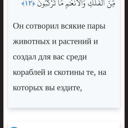
مِّنَ ٱلْفُلْكِ وَٱلْأَنْعَٰمِ مَا تَرْكَبُونَ
﴿١٢﴾
Он сотворил всякие пары
животных и растений и
создал для вас среди
кораблей и скотины те, на
которых вы ездите,