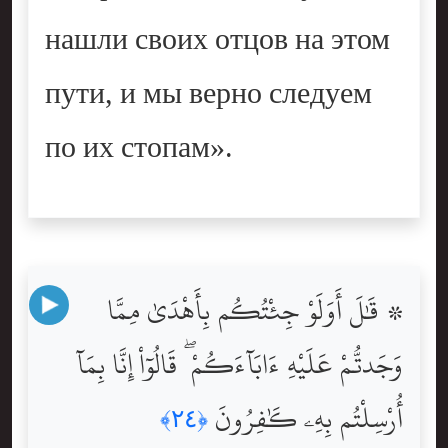
нашли своих отцов на этом
пути, и мы верно следуем
по их стопам».
۞ قَٰلَ أَوَلَوْ جِئْتُكُم بِأَهْدَىٰ مِمَّا
وَجَدتُّمْ عَلَيْهِ ءَابَآءَكُمْ ۖ قَالُوٓاْ إِنَّا بِمَآ
أُرْسِلْتُم بِهِۦ كَٰفِرُونَ
﴿٢٤﴾