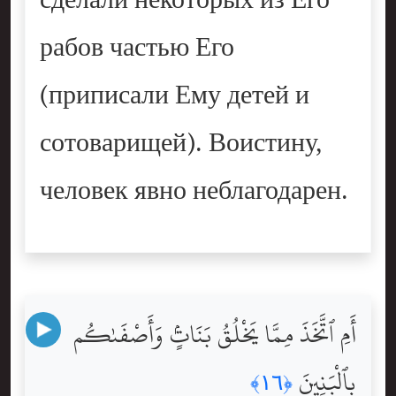
сделали некоторых из Его
рабов частью Его
(приписали Ему детей и
сотоварищей). Воистину,
человек явно неблагодарен.
أَمِ ٱتَّخَذَ مِمَّا يَخْلُقُ بَنَاتٍۢ وَأَصْفَىٰكُم
بِٱلْبَنِينَ
﴿١٦﴾