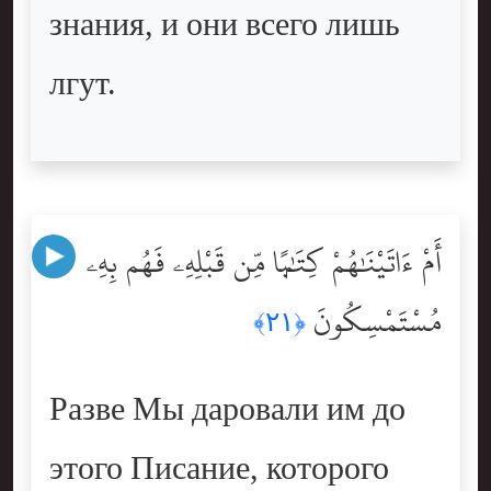
знания, и они всего лишь
лгут.
أَمْ ءَاتَيْنَٰهُمْ كِتَٰبًۭا مِّن قَبْلِهِۦ فَهُم بِهِۦ
مُسْتَمْسِكُونَ
﴿٢١﴾
Разве Мы даровали им до
этого Писание, которого