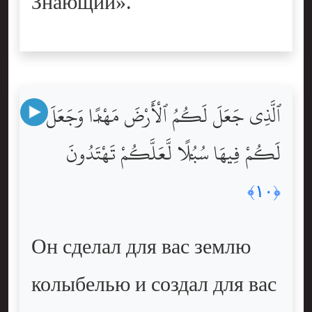
Знающий».
ٱلَّذِى جَعَلَ لَكُمُ ٱلْأَرْضَ مَهْدًۭا وَجَعَلَ
لَكُمْ فِيهَا سُبُلًۭا لَّعَلَّكُمْ تَهْتَدُونَ
﴿١٠﴾
Он сделал для вас землю
колыбелью и создал для вас