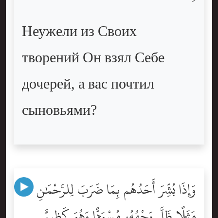
Неужели из Своих
творений Он взял Себе
дочерей, а вас почтил
сыновьями?
وَإِذَا بُشِّرَ أَحَدُهُم بِمَا ضَرَبَ لِلرَّحْمَٰنِ
مَثَلًۭا ظَلَّ وَجْهُهُۥ مُسْوَدًّۭا وَهُوَ كَظِيمٌ