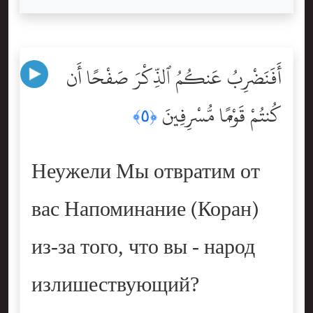
أَفَنَضْرِبُ عَنكُمُ ٱلذِّكْرَ صَفْحًا أَن
كُنتُمْ قَوْمًۭا مُّسْرِفِينَ
﴿٥﴾
Неужели Мы отвратим от
вас Напоминание (Коран)
из-за того, что вы - народ
излишествующий?