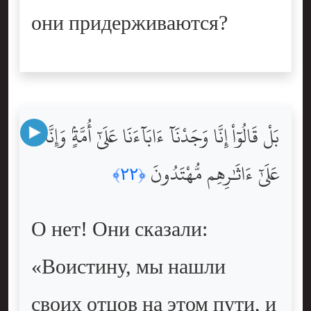
они придерживаются?
بَلْ قَالُوٓاْ إِنَّا وَجَدْنَآ ءَابَآءَنَا عَلَىٰٓ أُمَّةٍۢ وَإِنَّا
عَلَىٰٓ ءَاثَٰرِهِم مُّهْتَدُونَ
﴿٢٢﴾
О нет! Они сказали:
«Воистину, мы нашли
своих отцов на этом пути, и