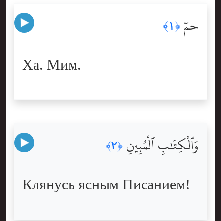
حمٓ
﴿١﴾
Ха. Мим.
وَٱلْكِتَٰبِ ٱلْمُبِينِ
﴿٢﴾
Клянусь ясным Писанием!