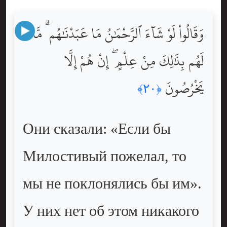
وَقَالُواْ لَوْ شَآءَ ٱلرَّحْمَٰنُ مَا عَبَدْنَٰهُم ۗ مَّا
لَهُم بِذَٰلِكَ مِنْ عِلْمٍ ۖ إِنْ هُمْ إِلَّا
يَخْرُصُونَ
﴿٢٠﴾
Они сказали: «Если бы
Милостивый пожелал, то
мы не поклонялись бы им».
У них нет об этом никакого