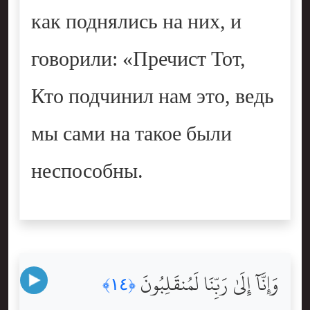
как поднялись на них, и
говорили: «Пречист Тот,
Кто подчинил нам это, ведь
мы сами на такое были
неспособны.
وَإِنَّآ إِلَىٰ رَبِّنَا لَمُنقَلِبُونَ
﴿١٤﴾