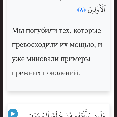
ٱلْأَوَّلِينَ
﴿٨﴾
Мы погубили тех, которые
превосходили их мощью, и
уже миновали примеры
прежних поколений.
وَلَئِن سَأَلْتَهُم مَّنْ خَلَقَ ٱلسَّمَٰوَٰتِ