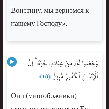
Воистину, мы вернемся к
нашему Господу».
وَجَعَلُواْ لَهُۥ مِنْ عِبَادِهِۦ جُزْءًا ۚ إِنَّ
ٱلْإِنسَٰنَ لَكَفُورٌۭ مُّبِينٌ
﴿١٥﴾
Они (многобожники)