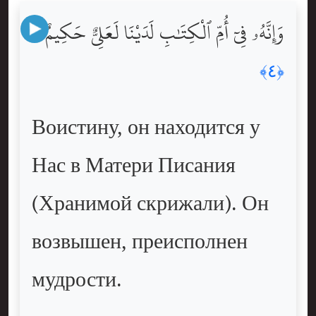
وَإِنَّهُۥ فِىٓ أُمِّ ٱلْكِتَٰبِ لَدَيْنَا لَعَلِىٌّ حَكِيمٌ
﴿٤﴾
Воистину, он находится у
Нас в Матери Писания
(Хранимой скрижали). Он
возвышен, преисполнен
мудрости.