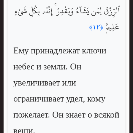
ٱلرِّزْقَ لِمَن يَشَآءُ وَيَقْدِرُ ۚ إِنَّهُۥ بِكُلِّ شَىْءٍ
عَلِيمٌۭ
﴿١٢﴾
Ему принадлежат ключи
небес и земли. Он
увеличивает или
ограничивает удел, кому
пожелает. Он знает о всякой
вещи.