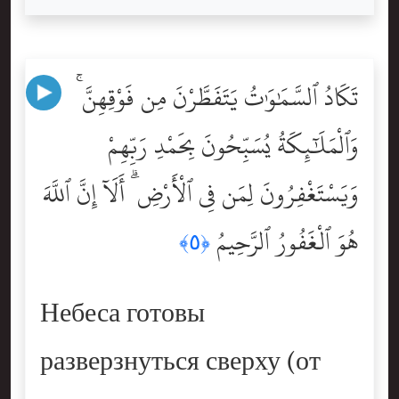
تَكَادُ ٱلسَّمَٰوَٰتُ يَتَفَطَّرْنَ مِن فَوْقِهِنَّ ۚ
وَٱلْمَلَٰٓئِكَةُ يُسَبِّحُونَ بِحَمْدِ رَبِّهِمْ
وَيَسْتَغْفِرُونَ لِمَن فِى ٱلْأَرْضِ ۗ أَلَآ إِنَّ ٱللَّهَ
هُوَ ٱلْغَفُورُ ٱلرَّحِيمُ
﴿٥﴾
Небеса готовы
разверзнуться сверху (от