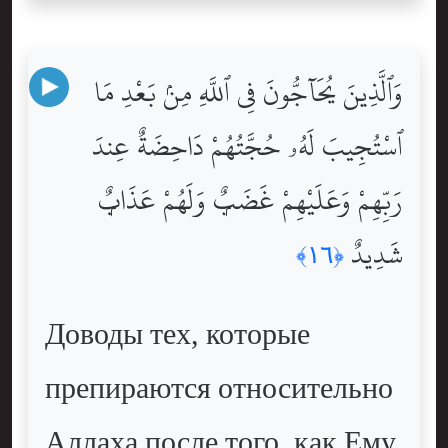
وَٱلَّذِينَ يُحَآجُّونَ فِى ٱللَّهِ مِنۢ بَعْدِ مَا
ٱسْتُجِيبَ لَهُۥ حُجَّتُهُمْ دَاحِضَةٌ عِندَ
رَبِّهِمْ وَعَلَيْهِمْ غَضَبٌۭ وَلَهُمْ عَذَابٌۭ
شَدِيدٌ
﴿١٦﴾
Доводы тех, которые
препираются относительно
Аллаха после того, как Ему