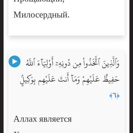
Милосердный.
وَٱلَّذِينَ ٱتَّخَذُواْ مِن دُونِهِۦٓ أَوْلِيَآءَ ٱللَّهُ
حَفِيظٌ عَلَيْهِمْ وَمَآ أَنتَ عَلَيْهِم بِوَكِيلٍۢ
﴿٦﴾
Аллах является