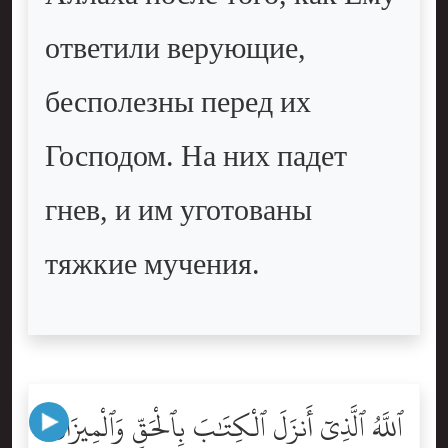
ответили верующие,
бесполезны перед их
Господом. На них падет
гнев, и им уготованы
тяжкие мучения.
ٱللَّهُ ٱلَّذِىٓ أَنزَلَ ٱلْكِتَٰبَ بِٱلْحَقِّ وَٱلْمِيزَانَ