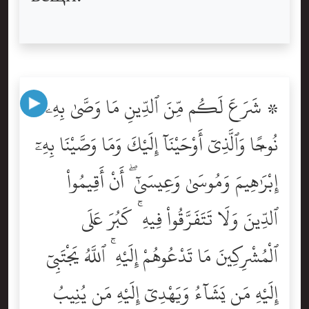
۞ شَرَعَ لَكُم مِّنَ ٱلدِّينِ مَا وَصَّىٰ بِهِۦ
نُوحًۭا وَٱلَّذِىٓ أَوْحَيْنَآ إِلَيْكَ وَمَا وَصَّيْنَا بِهِۦٓ
إِبْرَٰهِيمَ وَمُوسَىٰ وَعِيسَىٰٓ ۖ أَنْ أَقِيمُواْ
ٱلدِّينَ وَلَا تَتَفَرَّقُواْ فِيهِ ۚ كَبُرَ عَلَى
ٱلْمُشْرِكِينَ مَا تَدْعُوهُمْ إِلَيْهِ ۚ ٱللَّهُ يَجْتَبِىٓ
إِلَيْهِ مَن يَشَآءُ وَيَهْدِىٓ إِلَيْهِ مَن يُنِيبُ