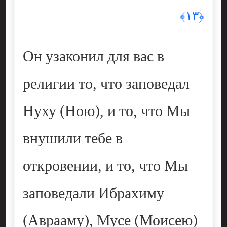
﴿١٣﴾
Он узаконил для вас в
религии то, что заповедал
Нуху (Ною), и то, что Мы
внушили тебе в
откровении, и то, что Мы
заповедали Ибрахиму
(Аврааму), Мусе (Моисею)