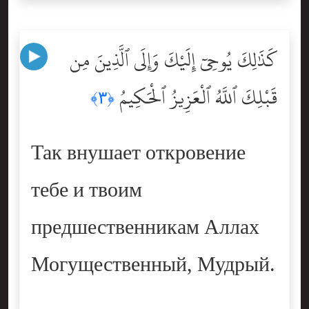
كَذَٰلِكَ يُوحِىٓ إِلَيْكَ وَإِلَى ٱلَّذِينَ مِن
قَبْلِكَ ٱللَّهُ ٱلْعَزِيزُ ٱلْحَكِيمُ
﴿٣﴾
Так внушает откровение
тебе и твоим
предшественникам Аллах
Могущественный, Мудрый.