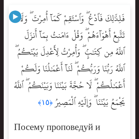
فَلِذَٰلِكَ فَٱدْعُ ۖ وَٱسْتَقِمْ كَمَآ أُمِرْتَ ۖ وَلَا
تَتَّبِعْ أَهْوَآءَهُمْ ۖ وَقُلْ ءَامَنتُ بِمَآ أَنزَلَ
ٱللَّهُ مِن كِتَٰبٍۢ ۖ وَأُمِرْتُ لِأَعْدِلَ بَيْنَكُمُ ۖ
ٱللَّهُ رَبُّنَا وَرَبُّكُمْ ۖ لَنَآ أَعْمَٰلُنَا وَلَكُمْ
أَعْمَٰلُكُمْ ۖ لَا حُجَّةَ بَيْنَنَا وَبَيْنَكُمُ ۖ ٱللَّهُ
يَجْمَعُ بَيْنَنَا ۖ وَإِلَيْهِ ٱلْمَصِيرُ
﴿١٥﴾
Посему проповедуй и