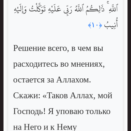
ٱللَّهِ ۚ ذَٰلِكُمُ ٱللَّهُ رَبِّى عَلَيْهِ تَوَكَّلْتُ وَإِلَيْهِ
أُنِيبُ
﴿١٠﴾
Решение всего, в чем вы
расходитесь во мнениях,
остается за Аллахом.
Скажи: «Таков Аллах, мой
Господь! Я уповаю только
на Него и к Нему