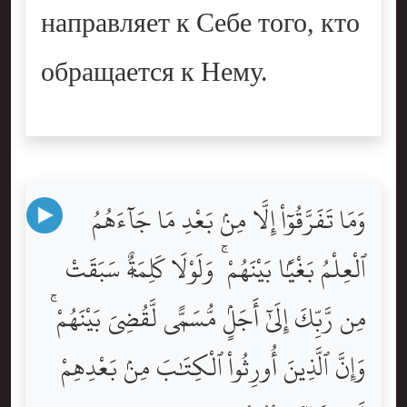
направляет к Себе того, кто
обращается к Нему.
وَمَا تَفَرَّقُوٓاْ إِلَّا مِنۢ بَعْدِ مَا جَآءَهُمُ
ٱلْعِلْمُ بَغْيًۢا بَيْنَهُمْ ۚ وَلَوْلَا كَلِمَةٌۭ سَبَقَتْ
مِن رَّبِّكَ إِلَىٰٓ أَجَلٍۢ مُّسَمًّۭى لَّقُضِىَ بَيْنَهُمْ ۚ
وَإِنَّ ٱلَّذِينَ أُورِثُواْ ٱلْكِتَٰبَ مِنۢ بَعْدِهِمْ