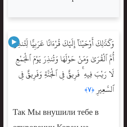
وَكَذَٰلِكَ أَوْحَيْنَآ إِلَيْكَ قُرْءَانًا عَرَبِيًّۭا لِّتُنذِرَ
أُمَّ ٱلْقُرَىٰ وَمَنْ حَوْلَهَا وَتُنذِرَ يَوْمَ ٱلْجَمْعِ
لَا رَيْبَ فِيهِ ۚ فَرِيقٌۭ فِى ٱلْجَنَّةِ وَفَرِيقٌۭ فِى
ٱلسَّعِيرِ
﴿٧﴾
Так Мы внушили тебе в