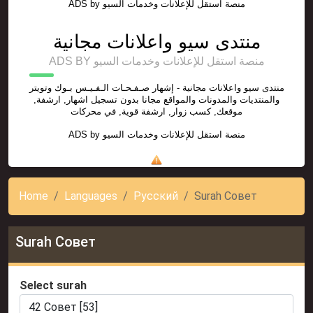
ADS by
منصة استقل للإعلانات وخدمات السيو
منتدى سيو واعلانات مجانية
ADS BY منصة استقل للإعلانات وخدمات السيو
منتدى سيو واعلانات مجانية - إشهار صـفـحـات الـفـيـس بـوك وتويتر
والمنتديات والمدونات والمواقع مجانا بدون تسجيل اشهار, ارشفة,
موقعك, كسب زوار, ارشفة قوية, في محركات
ADS by
منصة استقل للإعلانات وخدمات السيو
Home
Languages
Русский
Surah Совет
Surah Совет
Select surah