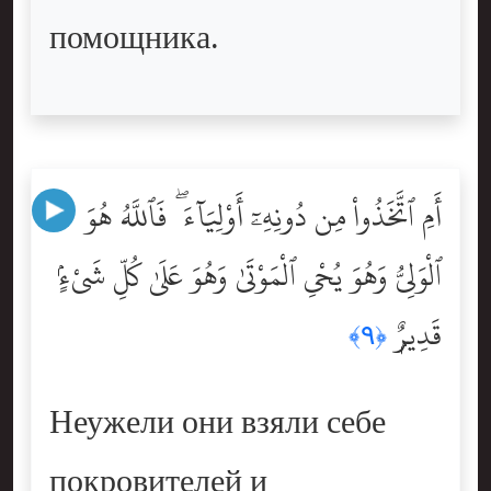
помощника.
أَمِ ٱتَّخَذُواْ مِن دُونِهِۦٓ أَوْلِيَآءَ ۖ فَٱللَّهُ هُوَ
ٱلْوَلِىُّ وَهُوَ يُحْىِ ٱلْمَوْتَىٰ وَهُوَ عَلَىٰ كُلِّ شَىْءٍۢ
قَدِيرٌۭ
﴿٩﴾
Неужели они взяли себе
покровителей и