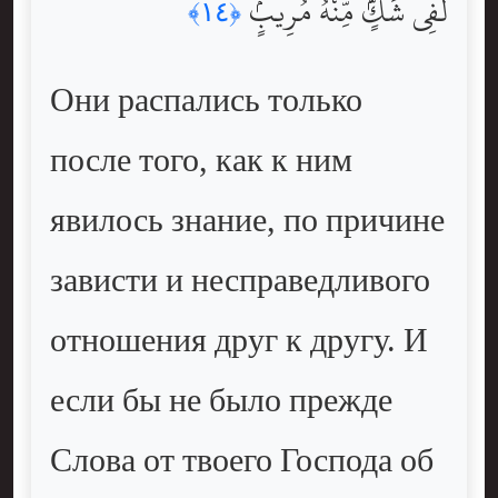
لَفِى شَكٍّۢ مِّنْهُ مُرِيبٍۢ
﴿١٤﴾
Они распались только
после того, как к ним
явилось знание, по причине
зависти и несправедливого
отношения друг к другу. И
если бы не было прежде
Слова от твоего Господа об