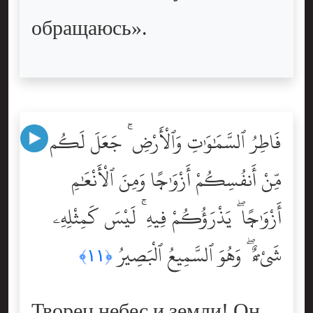
обращаюсь».
فَاطِرُ ٱلسَّمَٰوَٰتِ وَٱلْأَرْضِ ۚ جَعَلَ لَكُم
مِّنْ أَنفُسِكُمْ أَزْوَٰجًۭا وَمِنَ ٱلْأَنْعَٰمِ
أَزْوَٰجًۭا ۖ يَذْرَؤُكُمْ فِيهِ ۚ لَيْسَ كَمِثْلِهِۦ
شَىْءٌۭ ۖ وَهُوَ ٱلسَّمِيعُ ٱلْبَصِيرُ
﴿١١﴾
Творец небес и земли! Он