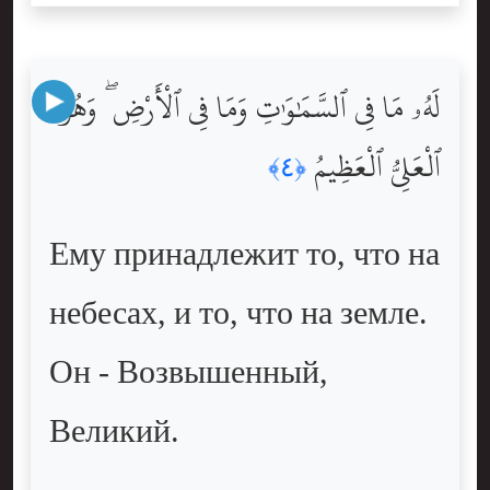
لَهُۥ مَا فِى ٱلسَّمَٰوَٰتِ وَمَا فِى ٱلْأَرْضِ ۖ وَهُوَ
ٱلْعَلِىُّ ٱلْعَظِيمُ
﴿٤﴾
Ему принадлежит то, что на
небесах, и то, что на земле.
Он - Возвышенный,
Великий.