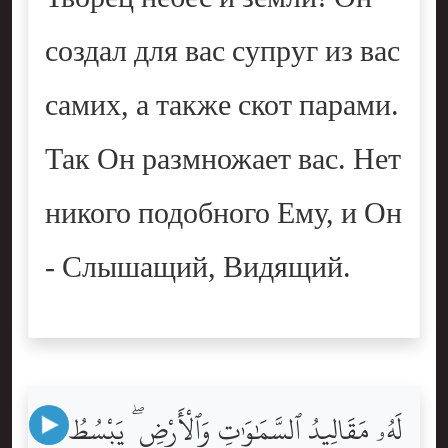
создал для вас супруг из вас
самих, а также скот парами.
Так Он размножает вас. Нет
никого подобного Ему, и Он
- Слышащий, Видящий.
لَهُۥ مَقَالِيدُ ٱلسَّمَٰوَٰتِ وَٱلْأَرْضِ ۖ يَبْسُطُ