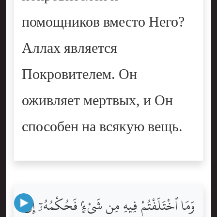
помощников вместо Него?
Аллах является
Покровителем. Он
оживляет мертвых, и Он
способен на всякую вещь.
وَمَا ٱخْتَلَفْتُمْ فِيهِ مِن شَىْءٍۢ فَحُكْمُهُۥٓ إِلَى