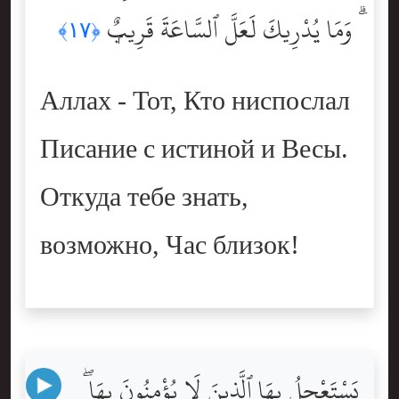
ۗ وَمَا يُدْرِيكَ لَعَلَّ ٱلسَّاعَةَ قَرِيبٌۭ
﴿١٧﴾
Аллах - Тот, Кто ниспослал
Писание с истиной и Весы.
Откуда тебе знать,
возможно, Час близок!
يَسْتَعْجِلُ بِهَا ٱلَّذِينَ لَا يُؤْمِنُونَ بِهَا ۖ