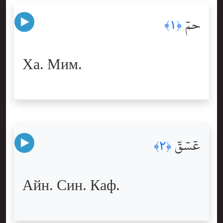
حمٓ
﴿١﴾
Ха. Мим.
عٓسٓقٓ
﴿٢﴾
Айн. Син. Каф.