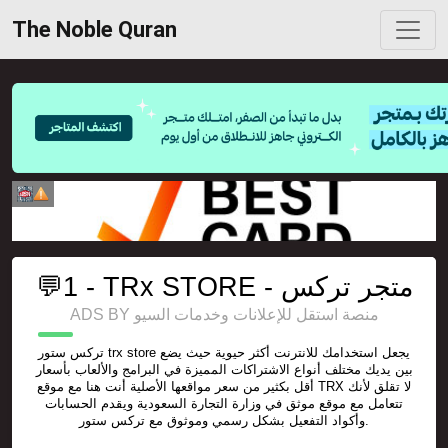
The Noble Quran
💬1 - TRx STORE - متجر تركس
ADS BY منصة استقل للإعلانات وخدمات السيو
تركس ستور trx store يجعل استخدامك للانترنت أكثر حيوية حيث يضع
بين يديك مختلف أنواع الاشتراكات المميزة في البرامج والألعاب بأسعار
أقل بكثير من سعر مواقعها الأصلية أنت هنا مع موقع TRX لا تقلق لأنك
تتعامل مع موقع موثق في وزارة التجارة السعودية ويقدم الحسابات
وأكواد التفعيل بشكل رسمي وموثوق مع تركس ستور.