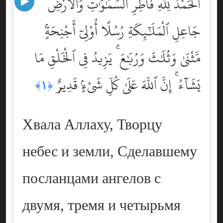
ٱلْحَمْدُ لِلَّهِ فَاطِرِ ٱلسَّمَٰوَٰتِ وَٱلْأَرْضِ
جَاعِلِ ٱلْمَلَٰٓئِكَةِ رُسُلًا أُوْلِىٓ أَجْنِحَةٍۢ
مَّثْنَىٰ وَثُلَٰثَ وَرُبَٰعَ ۚ يَزِيدُ فِى ٱلْخَلْقِ مَا
يَشَآءُ ۚ إِنَّ ٱللَّهَ عَلَىٰ كُلِّ شَىْءٍۢ قَدِيرٌۭ
﴿١﴾
Хвала Аллаху, Творцу
небес и земли, Сделавшему
посланцами ангелов с
двумя, тремя и четырьмя