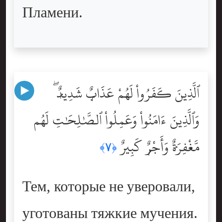
Пламени.
ٱلَّذِينَ كَفَرُواْ لَهُمْ عَذَابٌۭ شَدِيدٌۭ ۖ
وَٱلَّذِينَ ءَامَنُواْ وَعَمِلُواْ ٱلصَّٰلِحَٰتِ لَهُم
مَّغْفِرَةٌۭ وَأَجْرٌۭ كَبِيرٌ
﴿٧﴾
Тем, которые не уверовали,
уготованы тяжкие мучения.