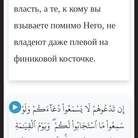
власть, а те, к кому вы
взываете помимо Него, не
владеют даже плевой на
финиковой косточке.
إِن تَدْعُوهُمْ لَا يَسْمَعُواْ دُعَآءَكُمْ وَلَوْ
سَمِعُواْ مَا ٱسْتَجَابُواْ لَكُمْ ۖ وَيَوْمَ ٱلْقِيَٰمَةِ