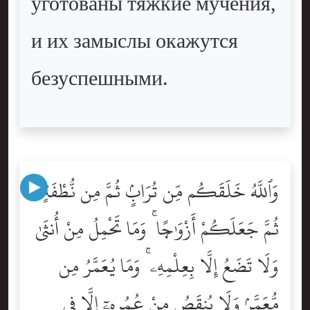
уготованы тяжкие мучения,
и их замыслы окажутся
безуспешными.
وَٱللَّهُ خَلَقَكُم مِّن تُرَابٍۢ ثُمَّ مِن نُّطْفَةٍۢ
ثُمَّ جَعَلَكُمْ أَزْوَٰجًۭا ۚ وَمَا تَحْمِلُ مِنْ أُنثَىٰ
وَلَا تَضَعُ إِلَّا بِعِلْمِهِۦ ۚ وَمَا يُعَمَّرُ مِن
مُّعَمَّرٍۢ وَلَا يُنقَصُ مِنْ عُمُرِهِۦٓ إِلَّا فِى