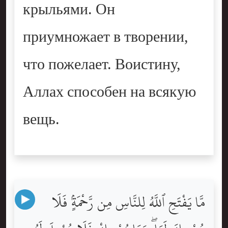
крыльями. Он
приумножает в творении,
что пожелает. Воистину,
Аллах способен на всякую
вещь.
مَّا يَفْتَحِ ٱللَّهُ لِلنَّاسِ مِن رَّحْمَةٍۢ فَلَا