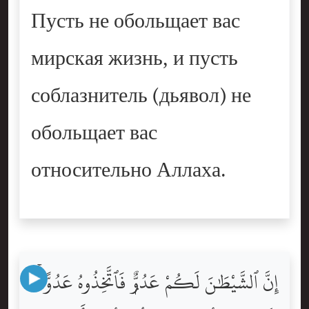
Пусть не обольщает вас
мирская жизнь, и пусть
соблазнитель (дьявол) не
обольщает вас
относительно Аллаха.
إِنَّ ٱلشَّيْطَٰنَ لَكُمْ عَدُوٌّۭ فَٱتَّخِذُوهُ عَدُوًّا ۚ