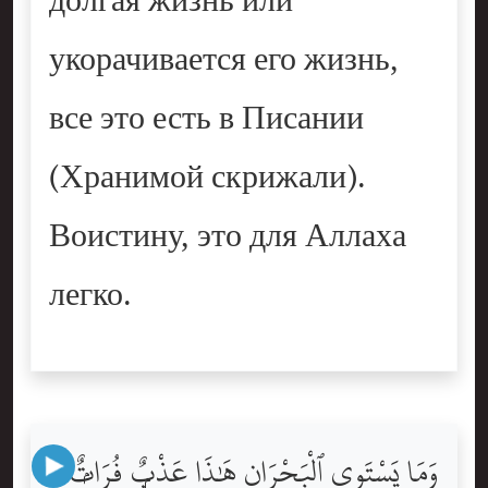
долгая жизнь или
укорачивается его жизнь,
все это есть в Писании
(Хранимой скрижали).
Воистину, это для Аллаха
легко.
وَمَا يَسْتَوِى ٱلْبَحْرَانِ هَٰذَا عَذْبٌۭ فُرَاتٌۭ