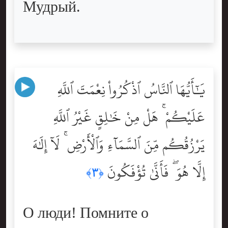
Мудрый.
يَٰٓأَيُّهَا ٱلنَّاسُ ٱذْكُرُواْ نِعْمَتَ ٱللَّهِ
عَلَيْكُمْ ۚ هَلْ مِنْ خَٰلِقٍ غَيْرُ ٱللَّهِ
يَرْزُقُكُم مِّنَ ٱلسَّمَآءِ وَٱلْأَرْضِ ۚ لَآ إِلَٰهَ
إِلَّا هُوَ ۖ فَأَنَّىٰ تُؤْفَكُونَ
﴿٣﴾
О люди! Помните о