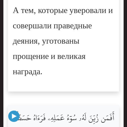
А тем, которые уверовали и
совершали праведные
деяния, уготованы
прощение и великая
награда.
أَفَمَن زُيِّنَ لَهُۥ سُوٓءُ عَمَلِهِۦ فَرَءَاهُ حَسَنًۭا ۖ