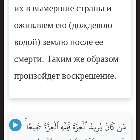
их в вымершие страны и
оживляем ею (дождевою
водой) землю после ее
смерти. Таким же образом
произойдет воскрешение.
مَن كَانَ يُرِيدُ ٱلْعِزَّةَ فَلِلَّهِ ٱلْعِزَّةُ جَمِيعًا ۚ