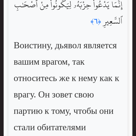
إِنَّمَا يَدْعُواْ حِزْبَهُۥ لِيَكُونُواْ مِنْ أَصْحَٰبِ
ٱلسَّعِيرِ
﴿٦﴾
Воистину, дьявол является
вашим врагом, так
относитесь же к нему как к
врагу. Он зовет свою
партию к тому, чтобы они
стали обитателями