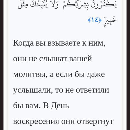
يَكْفُرُونَ بِشِرْكِكُمْ ۚ وَلَا يُنَبِّئُكَ مِثْلُ
خَبِيرٍۢ
﴿١٤﴾
Когда вы взываете к ним,
они не слышат вашей
молитвы, а если бы даже
услышали, то не ответили
бы вам. В День
воскресения они отвергнут