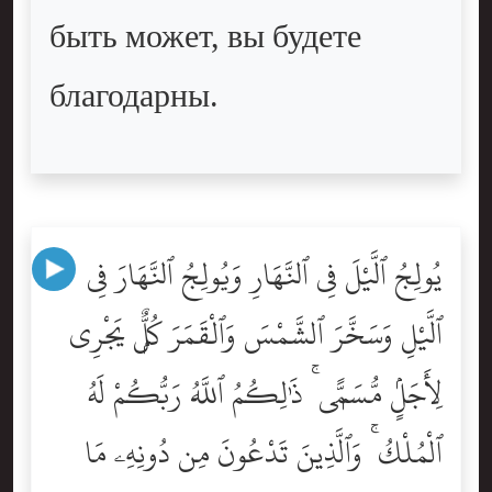
быть может, вы будете
благодарны.
يُولِجُ ٱلَّيْلَ فِى ٱلنَّهَارِ وَيُولِجُ ٱلنَّهَارَ فِى
ٱلَّيْلِ وَسَخَّرَ ٱلشَّمْسَ وَٱلْقَمَرَ كُلٌّۭ يَجْرِى
لِأَجَلٍۢ مُّسَمًّۭى ۚ ذَٰلِكُمُ ٱللَّهُ رَبُّكُمْ لَهُ
ٱلْمُلْكُ ۚ وَٱلَّذِينَ تَدْعُونَ مِن دُونِهِۦ مَا