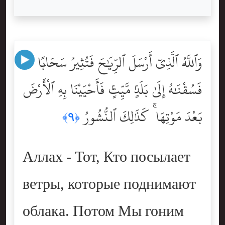
وَٱللَّهُ ٱلَّذِىٓ أَرْسَلَ ٱلرِّيَٰحَ فَتُثِيرُ سَحَابًۭا
فَسُقْنَٰهُ إِلَىٰ بَلَدٍۢ مَّيِّتٍۢ فَأَحْيَيْنَا بِهِ ٱلْأَرْضَ
بَعْدَ مَوْتِهَا ۚ كَذَٰلِكَ ٱلنُّشُورُ
﴿٩﴾
Аллах - Тот, Кто посылает
ветры, которые поднимают
облака. Потом Мы гоним