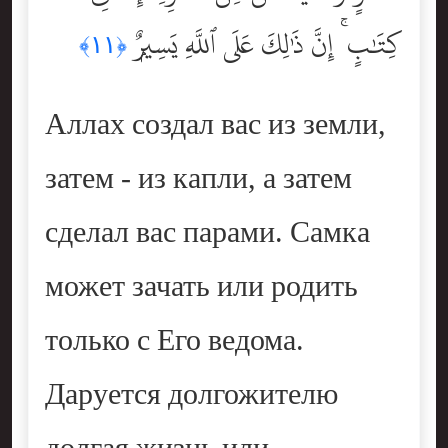
كِتَٰبٍ ۚ إِنَّ ذَٰلِكَ عَلَى ٱللَّهِ يَسِيرٌۭ
﴿١١﴾
Аллах создал вас из земли,
затем - из капли, а затем
сделал вас парами. Самка
может зачать или родить
только с Его ведома.
Даруется долгожителю