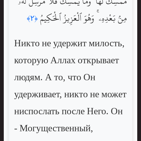
مُمْسِكَ لَهَا ۖ وَمَا يُمْسِكْ فَلَا مُرْسِلَ لَهُۥ
مِنۢ بَعْدِهِۦ ۚ وَهُوَ ٱلْعَزِيزُ ٱلْحَكِيمُ
﴿٢﴾
Никто не удержит милость,
которую Аллах открывает
людям. А то, что Он
удерживает, никто не может
ниспослать после Него. Он
- Могущественный,