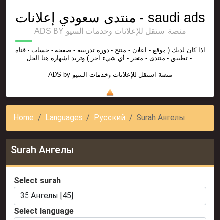
منتدى سعودي إعلانات - saudi ads
ADS BY منصة استقل للإعلانات وخدمات السيو
اذا كان لديك ( موقع - اعلان - منتج - دورة تدريبية - صفحة - حساب - قناة
- تطبيق - منتدى - متجر - أي شيء آخر ) وتريد اشهاره هنا الحل.
ADS by
منصة استقل للإعلانات وخدمات السيو
Home
Languages
Русский
Surah Ангелы
Surah Ангелы
Select surah
Select language