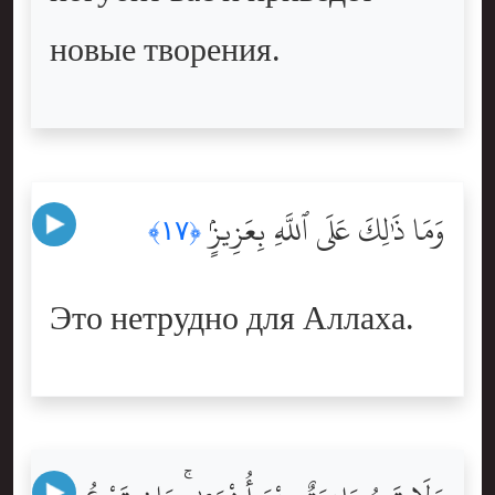
новые творения.
وَمَا ذَٰلِكَ عَلَى ٱللَّهِ بِعَزِيزٍۢ
﴿١٧﴾
Это нетрудно для Аллаха.