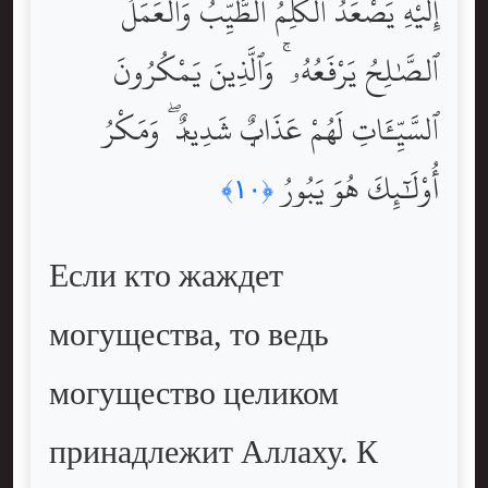
إِلَيْهِ يَصْعَدُ ٱلْكَلِمُ ٱلطَّيِّبُ وَٱلْعَمَلُ
ٱلصَّٰلِحُ يَرْفَعُهُۥ ۚ وَٱلَّذِينَ يَمْكُرُونَ
ٱلسَّيِّـَٔاتِ لَهُمْ عَذَابٌۭ شَدِيدٌۭ ۖ وَمَكْرُ
أُوْلَٰٓئِكَ هُوَ يَبُورُ
﴿١٠﴾
Если кто жаждет
могущества, то ведь
могущество целиком
принадлежит Аллаху. К