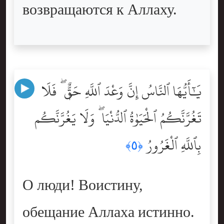
возвращаются к Аллаху.
يَٰٓأَيُّهَا ٱلنَّاسُ إِنَّ وَعْدَ ٱللَّهِ حَقٌّۭ ۖ فَلَا
تَغُرَّنَّكُمُ ٱلْحَيَوٰةُ ٱلدُّنْيَا ۖ وَلَا يَغُرَّنَّكُم
بِٱللَّهِ ٱلْغَرُورُ
﴿٥﴾
О люди! Воистину,
обещание Аллаха истинно.