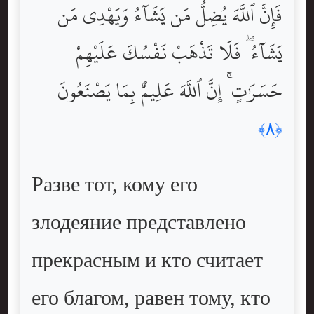
فَإِنَّ ٱللَّهَ يُضِلُّ مَن يَشَآءُ وَيَهْدِى مَن
يَشَآءُ ۖ فَلَا تَذْهَبْ نَفْسُكَ عَلَيْهِمْ
حَسَرَٰتٍ ۚ إِنَّ ٱللَّهَ عَلِيمٌۢ بِمَا يَصْنَعُونَ
﴿٨﴾
Разве тот, кому его
злодеяние представлено
прекрасным и кто считает
его благом, равен тому, кто