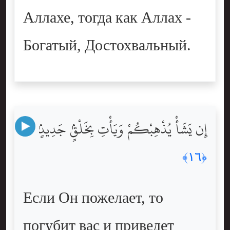
Аллахе, тогда как Аллах -
Богатый, Достохвальный.
إِن يَشَأْ يُذْهِبْكُمْ وَيَأْتِ بِخَلْقٍۢ جَدِيدٍۢ
﴿١٦﴾
Если Он пожелает, то
погубит вас и приведет