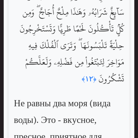
سَآئِغٌۭ شَرَابُهُۥ وَهَٰذَا مِلْحٌ أُجَاجٌۭ ۖ وَمِن
كُلٍّۢ تَأْكُلُونَ لَحْمًۭا طَرِيًّۭا وَتَسْتَخْرِجُونَ
حِلْيَةًۭ تَلْبَسُونَهَا ۖ وَتَرَى ٱلْفُلْكَ فِيهِ
مَوَاخِرَ لِتَبْتَغُواْ مِن فَضْلِهِۦ وَلَعَلَّكُمْ
تَشْكُرُونَ
﴿١٢﴾
Не равны два моря (вида
воды). Это - вкусное,
пресное, приятное для