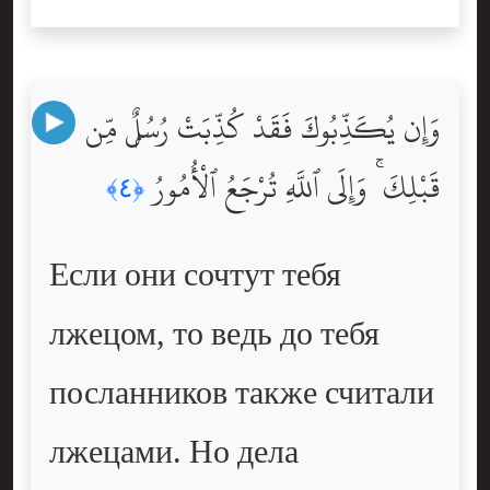
وَإِن يُكَذِّبُوكَ فَقَدْ كُذِّبَتْ رُسُلٌۭ مِّن
قَبْلِكَ ۚ وَإِلَى ٱللَّهِ تُرْجَعُ ٱلْأُمُورُ
﴿٤﴾
Если они сочтут тебя
лжецом, то ведь до тебя
посланников также считали
лжецами. Но дела