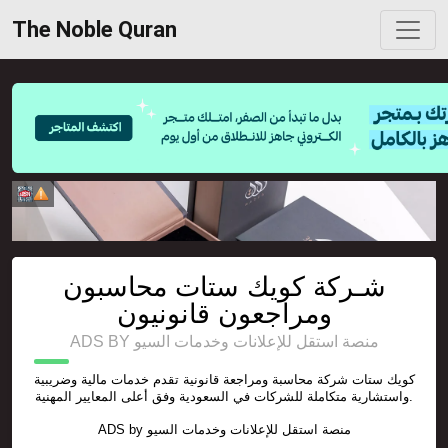
The Noble Quran
شـركة كويك ستات محاسبون
ومراجعون قانونيون
ADS BY منصة استقل للإعلانات وخدمات السيو
كويك ستات شركة محاسبة ومراجعة قانونية تقدم خدمات مالية وضريبية
واستشارية متكاملة للشركات في السعودية وفق أعلى المعايير المهنية.
ADS by
منصة استقل للإعلانات وخدمات السيو