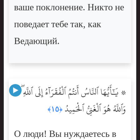
ваше поклонение. Никто не
поведает тебе так, как
Ведающий.
۞ يَٰٓأَيُّهَا ٱلنَّاسُ أَنتُمُ ٱلْفُقَرَآءُ إِلَى ٱللَّهِ ۖ
وَٱللَّهُ هُوَ ٱلْغَنِىُّ ٱلْحَمِيدُ
﴿١٥﴾
О люди! Вы нуждаетесь в