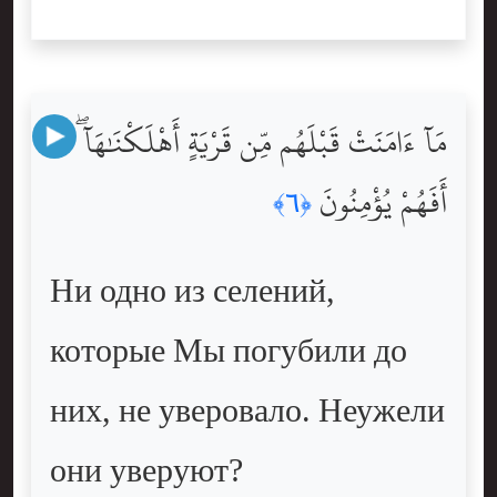
مَآ ءَامَنَتْ قَبْلَهُم مِّن قَرْيَةٍ أَهْلَكْنَٰهَآ ۖ
أَفَهُمْ يُؤْمِنُونَ
﴿٦﴾
Ни одно из селений,
которые Мы погубили до
них, не уверовало. Неужели
они уверуют?