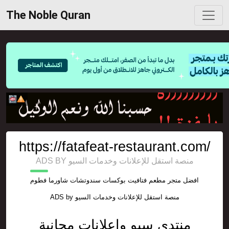
The Noble Quran
https://fatafeat-restaurant.com/
ADS BY منصة استقل للإعلانات وخدمات السيو
افضل متجر مطعم فتافيت بوكسات سندوتشات شاورما فطوم
ADS by
منصة استقل للإعلانات وخدمات السيو
منتدى سيو واعلانات مجانية