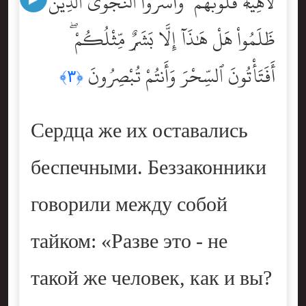
لَاهِيَةًۭ قُلُوبُهُمْ ۗ وَأَسَرُّواْ ٱلنَّجْوَى ٱلَّذِينَ
ظَلَمُواْ هَلْ هَٰذَآ إِلَّا بَشَرٌۭ مِّثْلُكُمْ ۖ
أَفَتَأْتُونَ ٱلسِّحْرَ وَأَنتُمْ تُبْصِرُونَ
﴿٣﴾
Сердца же их оставались
беспечными. Беззаконники
говорили между собой
тайком: «Разве это - не
такой же человек, как и вы?