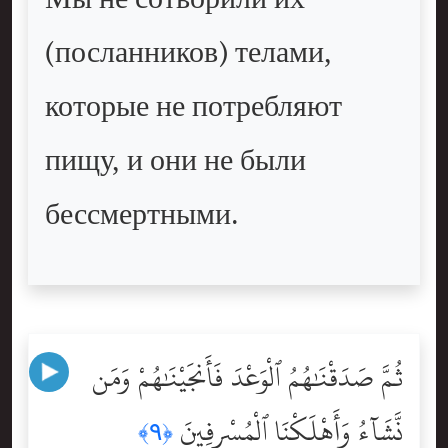
(посланников) телами,
которые не потребляют
пищу, и они не были
бессмертными.
ثُمَّ صَدَقْنَٰهُمُ ٱلْوَعْدَ فَأَنجَيْنَٰهُمْ وَمَن
نَّشَآءُ وَأَهْلَكْنَا ٱلْمُسْرِفِينَ
﴿٩﴾