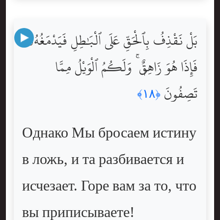
بَلْ نَقْذِفُ بِٱلْحَقِّ عَلَى ٱلْبَٰطِلِ فَيَدْمَغُهُۥ
فَإِذَا هُوَ زَاهِقٌۭ ۚ وَلَكُمُ ٱلْوَيْلُ مِمَّا
تَصِفُونَ
﴿١٨﴾
Однако Мы бросаем истину
в ложь, и та разбивается и
исчезает. Горе вам за то, что
вы приписываете!