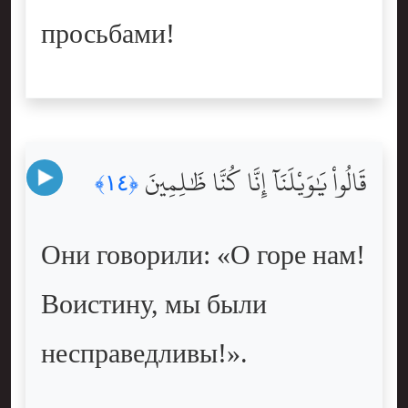
просьбами!
قَالُواْ يَٰوَيْلَنَآ إِنَّا كُنَّا ظَٰلِمِينَ
﴿١٤﴾
Они говорили: «О горе нам!
Воистину, мы были
несправедливы!».