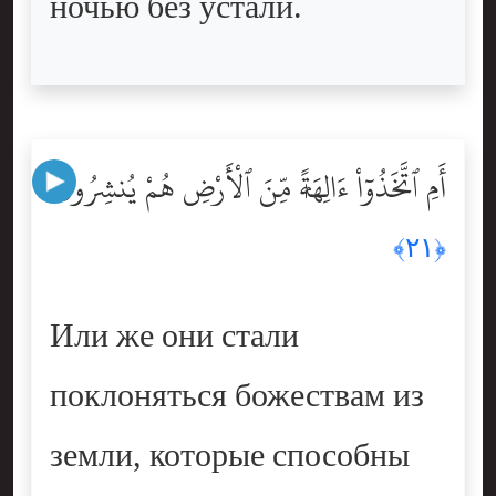
ночью без устали.
أَمِ ٱتَّخَذُوٓاْ ءَالِهَةًۭ مِّنَ ٱلْأَرْضِ هُمْ يُنشِرُونَ
﴿٢١﴾
Или же они стали
поклоняться божествам из
земли, которые способны