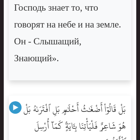
Господь знает то, что
говорят на небе и на земле.
Он - Слышащий,
Знающий».
بَلْ قَالُوٓاْ أَضْغَٰثُ أَحْلَٰمٍۭ بَلِ ٱفْتَرَىٰهُ بَلْ
هُوَ شَاعِرٌۭ فَلْيَأْتِنَا بِـَٔايَةٍۢ كَمَآ أُرْسِلَ