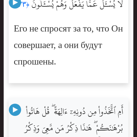
لَا يُسْـَٔلُ عَمَّا يَفْعَلُ وَهُمْ يُسْـَٔلُونَ
﴿٢٣﴾
Его не спросят за то, что Он
совершает, а они будут
спрошены.
أَمِ ٱتَّخَذُواْ مِن دُونِهِۦٓ ءَالِهَةًۭ ۖ قُلْ هَاتُواْ
بُرْهَٰنَكُمْ ۖ هَٰذَا ذِكْرُ مَن مَّعِىَ وَذِكْرُ