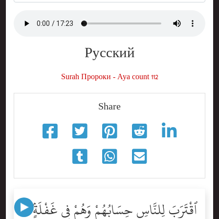
Русский
Surah Пророки - Aya count 112
Share
ٱقْتَرَبَ لِلنَّاسِ حِسَابُهُمْ وَهُمْ فِى غَفْلَةٍۢ