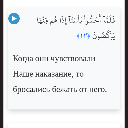
فَلَمَّآ أَحَسُّواْ بَأْسَنَآ إِذَا هُم مِّنْهَا
يَرْكُضُونَ
﴿١٢﴾
Когда они чувствовали
Наше наказание, то
бросались бежать от него.