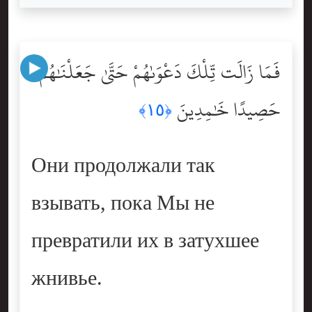
فَمَا زَالَت تِّلْكَ دَعْوَىٰهُمْ حَتَّىٰ جَعَلْنَٰهُمْ
حَصِيدًا خَٰمِدِينَ
﴿١٥﴾
Они продолжали так
взывать, пока Мы не
превратили их в затухшее
жнивье.