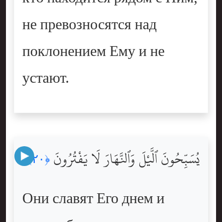
не превозносятся над
поклонением Ему и не
устают.
يُسَبِّحُونَ ٱلَّيْلَ وَٱلنَّهَارَ لَا يَفْتُرُونَ
﴿٢٠﴾
Они славят Его днем и