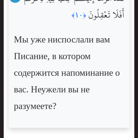
أَفَلَا تَعْقِلُونَ
﴿١٠﴾
Мы уже ниспослали вам
Писание, в котором
содержится напоминание о
вас. Неужели вы не
разумеете?