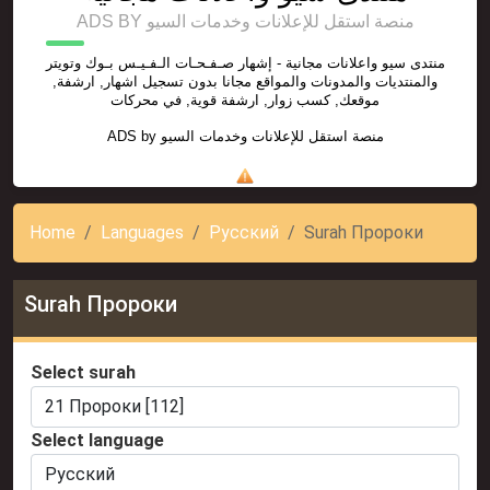
ADS BY منصة استقل للإعلانات وخدمات السيو
منتدى سيو واعلانات مجانية - إشهار صـفـحـات الـفـيـس بـوك وتويتر
والمنتديات والمدونات والمواقع مجانا بدون تسجيل اشهار, ارشفة,
موقعك, كسب زوار, ارشفة قوية, في محركات
ADS by
منصة استقل للإعلانات وخدمات السيو
Home
Languages
Русский
Surah Пророки
Surah Пророки
Select surah
Select language