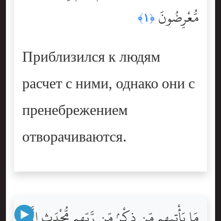
مُّعْرِضُونَ
﴿١﴾
Приблизился к людям
расчет с ними, однако они с
пренебрежением
отворачиваются.
مَا يَأْتِيهِم مِّن ذِكْرٍۢ مِّن رَّبِّهِم مُّحْدَثٍ إِلَّا