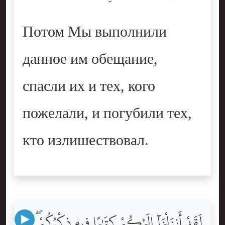
Потом Мы выполнили
данное им обещание,
спасли их и тех, кого
пожелали, и погубили тех,
кто излишествовал.
لَقَدْ أَنزَلْنَآ إِلَيْكُمْ كِتَٰبًۭا فِيهِ ذِكْرُكُمْ ۖ