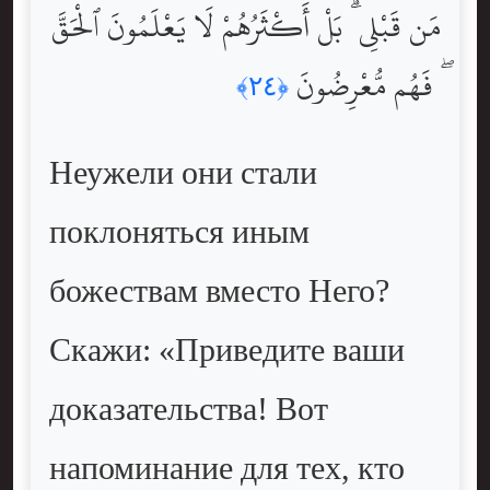
مَن قَبْلِى ۗ بَلْ أَكْثَرُهُمْ لَا يَعْلَمُونَ ٱلْحَقَّ
ۖ فَهُم مُّعْرِضُونَ
﴿٢٤﴾
Неужели они стали
поклоняться иным
божествам вместо Него?
Скажи: «Приведите ваши
доказательства! Вот
напоминание для тех, кто