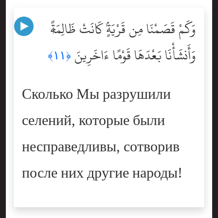
وَكَمْ قَصَمْنَا مِن قَرْيَةٍۢ كَانَتْ ظَالِمَةًۭ
وَأَنشَأْنَا بَعْدَهَا قَوْمًا ءَاخَرِينَ
﴿١١﴾
Сколько Мы разрушили
селений, которые были
несправедливы, сотворив
после них другие народы!