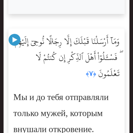
وَمَآ أَرْسَلْنَا قَبْلَكَ إِلَّا رِجَالًۭا نُّوحِىٓ إِلَيْهِمْ
ۖ فَسْـَٔلُوٓاْ أَهْلَ ٱلذِّكْرِ إِن كُنتُمْ لَا
تَعْلَمُونَ
﴿٧﴾
Мы и до тебя отправляли
только мужей, которым
внушали откровение.