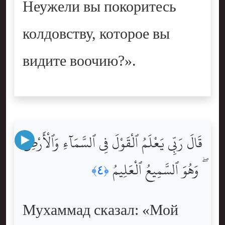
Неужели вы покоритесь
колдовству, которое вы
видите воочию?».
قَالَ رَبِّى يَعْلَمُ ٱلْقَوْلَ فِى ٱلسَّمَآءِ وَٱلْأَرْضِ
ۖ وَهُوَ ٱلسَّمِيعُ ٱلْعَلِيمُ
﴿٤﴾
Мухаммад сказал: «Мой