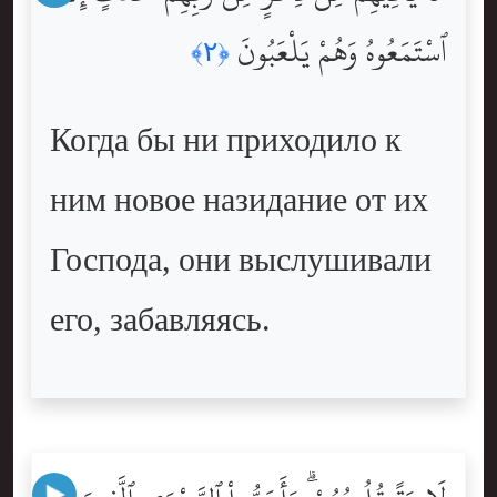
ٱسْتَمَعُوهُ وَهُمْ يَلْعَبُونَ
﴿٢﴾
Когда бы ни приходило к
ним новое назидание от их
Господа, они выслушивали
его, забавляясь.