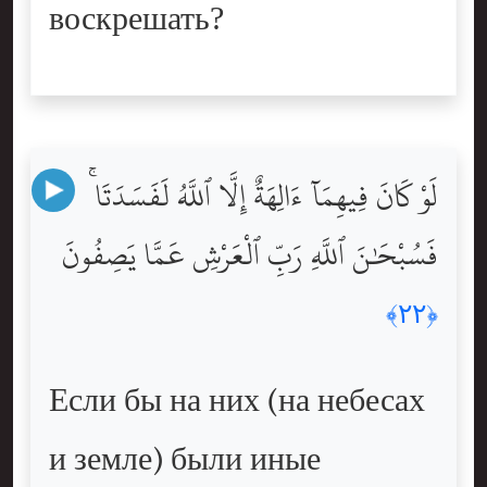
воскрешать?
لَوْ كَانَ فِيهِمَآ ءَالِهَةٌ إِلَّا ٱللَّهُ لَفَسَدَتَا ۚ
فَسُبْحَٰنَ ٱللَّهِ رَبِّ ٱلْعَرْشِ عَمَّا يَصِفُونَ
﴿٢٢﴾
Если бы на них (на небесах
и земле) были иные