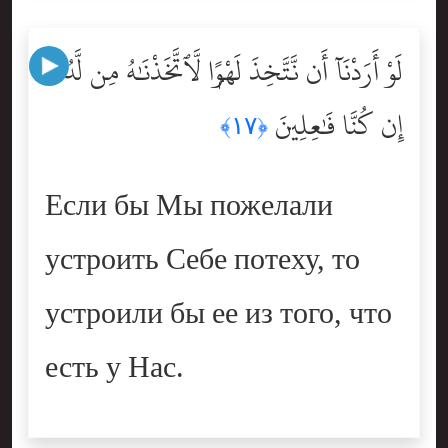
لَوْ أَرَدْنَآ أَن نَّتَّخِذَ لَهْوًۭا لَّٱتَّخَذْنَٰهُ مِن لَّدُنَّآ
إِن كُنَّا فَٰعِلِينَ
﴿١٧﴾
Если бы Мы пожелали
устроить Себе потеху, то
устроили бы ее из того, что
есть у Нас.