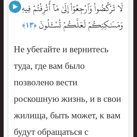
لَا تَرْكُضُواْ وَٱرْجِعُوٓاْ إِلَىٰ مَآ أُتْرِفْتُمْ فِيهِ
وَمَسَٰكِنِكُمْ لَعَلَّكُمْ تُسْـَٔلُونَ
﴿١٣﴾
Не убегайте и вернитесь
туда, где вам было
позволено вести
роскошную жизнь, и в свои
жилища, быть может, к вам
будут обращаться с