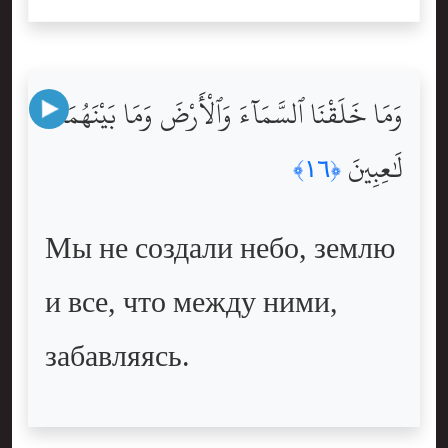
وَمَا خَلَقْنَا ٱلسَّمَآءَ وَٱلْأَرْضَ وَمَا بَيْنَهُمَا
لَٰعِبِينَ
﴿١٦﴾
Мы не создали небо, землю
и все, что между ними,
забавляясь.