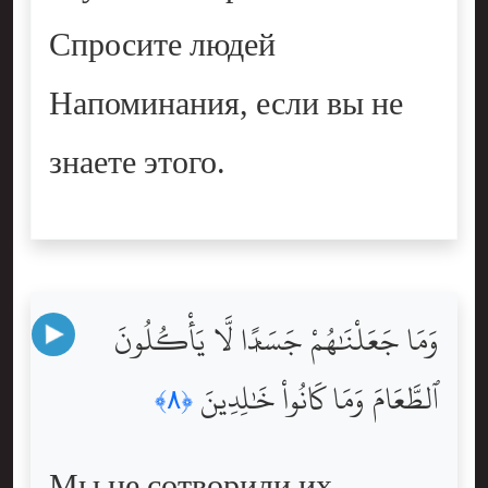
Спросите людей
Напоминания, если вы не
знаете этого.
وَمَا جَعَلْنَٰهُمْ جَسَدًۭا لَّا يَأْكُلُونَ
ٱلطَّعَامَ وَمَا كَانُواْ خَٰلِدِينَ
﴿٨﴾
Мы не сотворили их