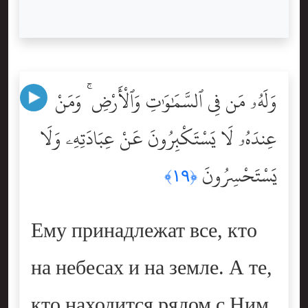
وَلَهُۥ مَن فِى ٱلسَّمَٰوَٰتِ وَٱلْأَرْضِ ۚ وَمَنْ
عِندَهُۥ لَا يَسْتَكْبِرُونَ عَنْ عِبَادَتِهِۦ وَلَا
يَسْتَحْسِرُونَ
﴿١٩﴾
Ему принадлежат все, кто
на небесах и на земле. А те,
кто находится рядом с Ним,