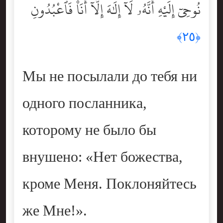
نُوحِىٓ إِلَيْهِ أَنَّهُۥ لَآ إِلَٰهَ إِلَّآ أَنَا۠ فَٱعْبُدُونِ
﴿٢٥﴾
Мы не посылали до тебя ни
одного посланника,
которому не было бы
внушено: «Нет божества,
кроме Меня. Поклоняйтесь
же Мне!».