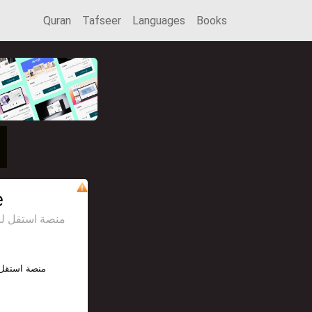
َQuran
Tafseer
Languages
Books
e
منصة استقل للإعل
منصة استقل 