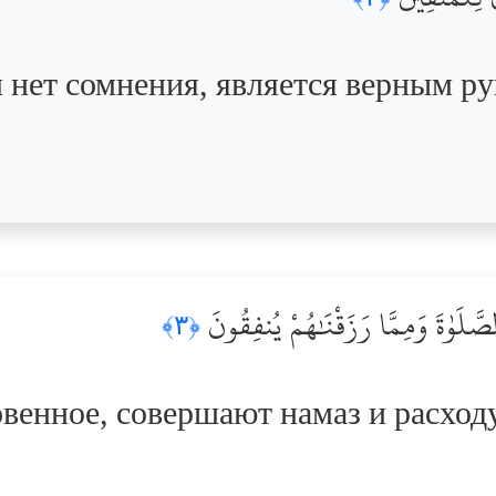
 нет сомнения, является верным р
صَّلَوٰةَ وَمِمَّا رَزَقْنَٰهُمْ يُنفِقُونَ
﴿٣﴾
овенное, совершают намаз и расход