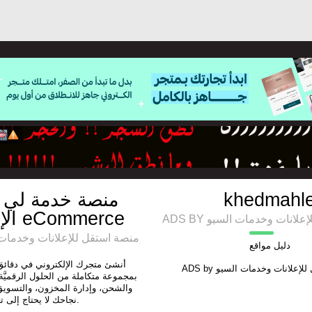
منصة خدمة لي ل
khedmahl
الإلكترونية eCommerce
ADS BY انات وخدمات السيو
منصة استقل للإعلانات وخدمات السيو
دليل مواقع
أنشئ متجرك الإلكتروني في دقائق
ADS by
للإعلانات وخدمات السيو
بمجموعة متكاملة من الحلول الرقميَّة،
والشحن، وإدارة المخزون، والتسويق
نجاحك لا يحتاج إلى تعقيد.