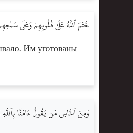
خَتَمَ ٱللَّهُ عَلَىٰ قُلُوبِهِمْ وَعَلَىٰ سَمْعِهِ
рывало. Им уготованы
وَمِنَ ٱلنَّاسِ مَن يَقُولُ ءَامَنَّا بِٱللَّهِ و