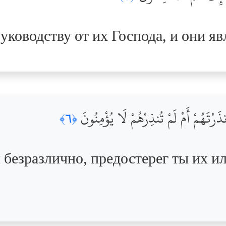
уководству от их Господа, и они я
نذَرْتَهُمْ أَمْ لَمْ تُنذِرْهُمْ لَا يُؤْمِنُونَ
﴿٦﴾
безразлично, предостерег ты их ил