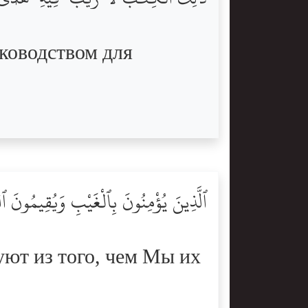
уководством для
ٱلَّذِينَ يُؤْمِنُونَ بِٱلْغَيْبِ وَيُقِيمُونَ ٱل
уют из того, чем Мы их