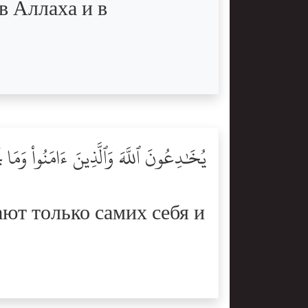
в Аллаха и в
يُخَٰدِعُونَ ٱللَّهَ وَٱلَّذِينَ ءَامَنُواْ وَمَا 
ют только самих себя и