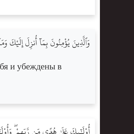
وَٱلَّذِينَ يُؤْمِنُونَ بِمَآ أُنزِلَ إِلَيْكَ و
ебя и убеждены в
أُوْلَٰٓئِكَ عَلَىٰ هُدًۭى مِّن رَّبِّهِمْ ۖ وَأُو