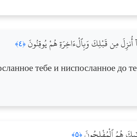
َمَآ أُنزِلَ مِن قَبْلِكَ وَبِٱلْءَاخِرَةِ هُمْ يُوقِنُونَ
﴿٤﴾
сланное тебе и ниспосланное до т
ْلَٰٓئِكَ هُمُ ٱلْمُفْلِحُونَ
﴿٥﴾