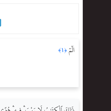
الٓمٓ
﴿١﴾
ذَٰلِكَ ٱلْكِتَٰبُ لَا رَيْبَ ۛ فِيهِ ۛ هُدًۭى ل