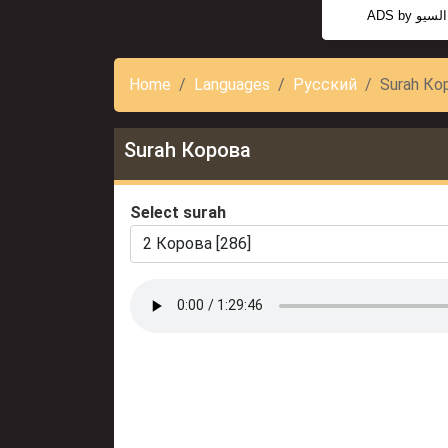
ADS by
السيو
Home
Languages
Русский
Surah Ко
Surah Корова
Select surah