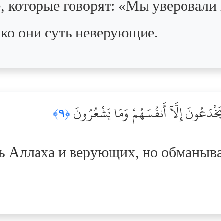
, которые говорят: «Мы уверовали 
ко они суть неверующие.
يَخْدَعُونَ إِلَّآ أَنفُسَهُمْ وَمَا يَشْعُرُونَ
﴿٩﴾
 Аллаха и верующих, но обманыва