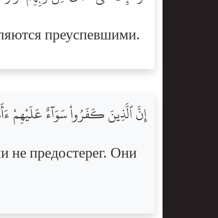
вляются преуспевшими.
إِنَّ ٱلَّذِينَ كَفَرُواْ سَوَآءٌ عَلَيْهِمْ ءَأَ
и не предостерег. Они