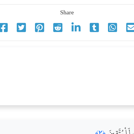
Share
ِّلْمُتَّقِينَ
﴿٢﴾