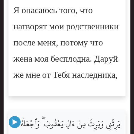
Я опасаюсь того, что
натворят мои родственники
после меня, потому что
жена моя бесплодна. Даруй
же мне от Тебя наследника,
يَرِثُنِى وَيَرِثُ مِنْ ءَالِ يَعْقُوبَ ۖ وَٱجْعَلْهُ