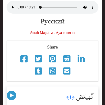
Русский
Surah Мapйaм - Aya count 98
Share
كٓهيعٓصٓ
﴿١﴾