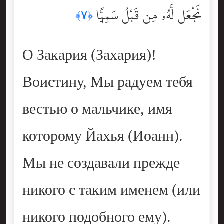
نَجْعَل لَّهُۥ مِن قَبْلُ سَمِيًّۭا
﴿٧﴾
О Закария (Захария)!
Воистину, Мы радуем тебя
вестью о мальчике, имя
которому Йахья (Иоанн).
Мы не создавали прежде
никого с таким именем (или
никого подобного ему).