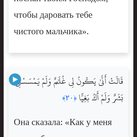
чтобы даровать тебе
чистого мальчика».
قَالَتْ أَنَّىٰ يَكُونُ لِى غُلَٰمٌۭ وَلَمْ يَمْسَسْنِى
بَشَرٌۭ وَلَمْ أَكُ بَغِيًّۭا
﴿٢٠﴾
Она сказала: «Как у меня