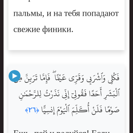
пальмы, и на тебя попадают
свежие финики.
فَكُلِى وَٱشْرَبِى وَقَرِّى عَيْنًۭا ۖ فَإِمَّا تَرَيِنَّ مِنَ
ٱلْبَشَرِ أَحَدًۭا فَقُولِىٓ إِنِّى نَذَرْتُ لِلرَّحْمَٰنِ
صَوْمًۭا فَلَنْ أُكَلِّمَ ٱلْيَوْمَ إِنسِيًّۭا
﴿٢٦﴾