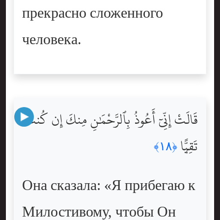
прекрасно сложенного
человека.
قَالَتْ إِنِّىٓ أَعُوذُ بِٱلرَّحْمَٰنِ مِنكَ إِن كُنتَ
تَقِيًّۭا
﴿١٨﴾
Она сказала: «Я прибегаю к
Милостивому, чтобы Он