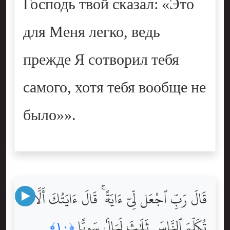
Господь твой сказал: «Это
для Меня легко, ведь
прежде Я сотворил тебя
самого, хотя тебя вообще не
было»».
قَالَ رَبِّ ٱجْعَل لِّىٓ ءَايَةًۭ ۚ قَالَ ءَايَتُكَ أَلَّا
تُكَلِّمَ ٱلنَّاسَ ثَلَٰثَ لَيَالٍۢ سَوِيًّۭا
﴿١٠﴾