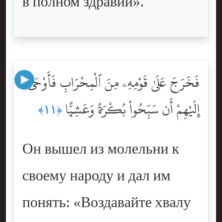
в полном здравии».
فَخَرَجَ عَلَىٰ قَوْمِهِۦ مِنَ ٱلْمِحْرَابِ فَأَوْحَىٰٓ
إِلَيْهِمْ أَن سَبِّحُواْ بُكْرَةًۭ وَعَشِيًّۭا
﴿١١﴾
Он вышел из молельни к
своему народу и дал им
понять: «Воздавайте хвалу