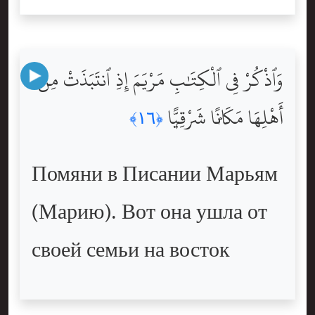
وَٱذْكُرْ فِى ٱلْكِتَٰبِ مَرْيَمَ إِذِ ٱنتَبَذَتْ مِنْ
أَهْلِهَا مَكَانًۭا شَرْقِيًّۭا
﴿١٦﴾
Помяни в Писании Марьям
(Марию). Вот она ушла от
своей семьи на восток