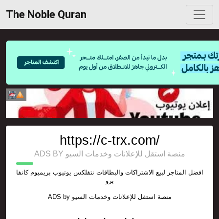
The Noble Quran
https://c-trx.com/
ADS BY منصة استقل للإعلانات وخدمات السيو
افضل المتاجر لبيع الاشتراكات والبطاقات نتفلكس يوتيوب بريميوم كانفا
برو
ADS by
منصة استقل للإعلانات وخدمات السيو