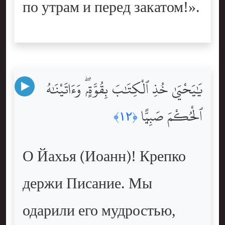
по утрам и перед закатом!».
يَٰيَحْيَىٰ خُذِ ٱلْكِتَٰبَ بِقُوَّةٍۢ ۖ وَءَاتَيْنَٰهُ
ٱلْحُكْمَ صَبِيًّۭا
﴿١٢﴾
О Йахья (Иоанн)! Крепко
держи Писание. Мы
одарили его мудростью,