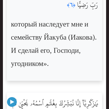
رَبِّ رَضِيًّۭا
﴿٦﴾
который наследует мне и
семейству Йакуба (Иакова).
И сделай его, Господи,
угодником».
يَٰزَكَرِيَّآ إِنَّا نُبَشِّرُكَ بِغُلَٰمٍ ٱسْمُهُۥ يَحْيَىٰ لَمْ