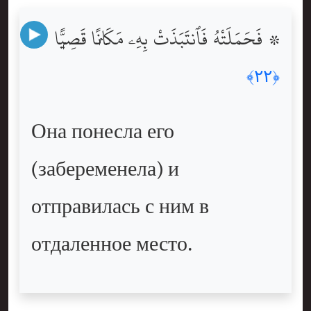
۞ فَحَمَلَتْهُ فَٱنتَبَذَتْ بِهِۦ مَكَانًۭا قَصِيًّۭا
﴿٢٢﴾
Она понесла его
(забеременела) и
отправилась с ним в
отдаленное место.