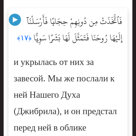
فَٱتَّخَذَتْ مِن دُونِهِمْ حِجَابًۭا فَأَرْسَلْنَآ
إِلَيْهَا رُوحَنَا فَتَمَثَّلَ لَهَا بَشَرًۭا سَوِيًّۭا
﴿١٧﴾
и укрылась от них за
завесой. Мы же послали к
ней Нашего Духа
(Джибрила), и он предстал
перед ней в облике