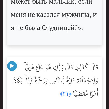
может быть мальчик, если
меня не касался мужчина, и
я не была блудницей?».
قَالَ كَذَٰلِكِ قَالَ رَبُّكِ هُوَ عَلَىَّ هَيِّنٌۭ ۖ
وَلِنَجْعَلَهُۥٓ ءَايَةًۭ لِّلنَّاسِ وَرَحْمَةًۭ مِّنَّا ۚ وَكَانَ
أَمْرًۭا مَّقْضِيًّۭا
﴿٢١﴾