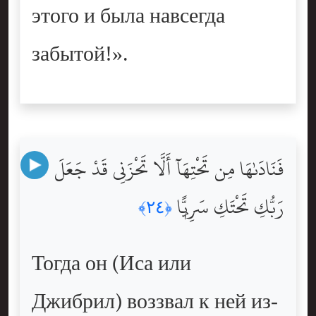
этого и была навсегда
забытой!».
فَنَادَىٰهَا مِن تَحْتِهَآ أَلَّا تَحْزَنِى قَدْ جَعَلَ
رَبُّكِ تَحْتَكِ سَرِيًّۭا
﴿٢٤﴾
Тогда он (Иса или
Джибрил) воззвал к ней из-