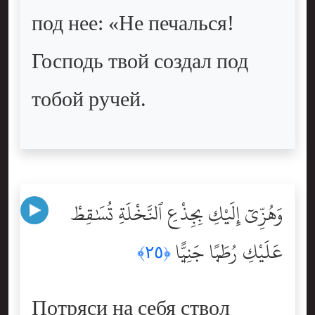
под нее: «Не печалься!
Господь твой создал под
тобой ручей.
وَهُزِّىٓ إِلَيْكِ بِجِذْعِ ٱلنَّخْلَةِ تُسَٰقِطْ
عَلَيْكِ رُطَبًۭا جَنِيًّۭا
﴿٢٥﴾
Потряси на себя ствол