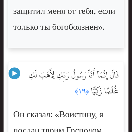
защитил меня от тебя, если
только ты богобоязнен».
قَالَ إِنَّمَآ أَنَا۠ رَسُولُ رَبِّكِ لِأَهَبَ لَكِ
غُلَٰمًۭا زَكِيًّۭا
﴿١٩﴾
Он сказал: «Воистину, я
послан твоим Господом,