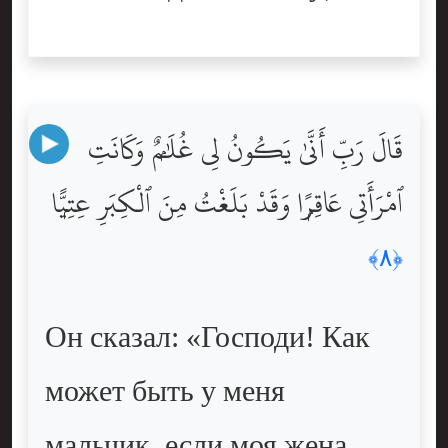
قَالَ رَبِّ أَنَّىٰ يَكُونُ لِى غُلَٰمٌۭ وَكَانَتِ
ٱمْرَأَتِى عَاقِرًۭا وَقَدْ بَلَغْتُ مِنَ ٱلْكِبَرِ عِتِيًّۭا
﴿٨﴾
Он сказал: «Господи! Как
может быть у меня
мальчик, если моя жена