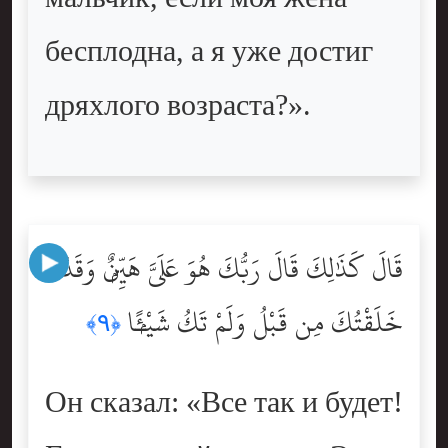
бесплодна, а я уже достиг
дряхлого возраста?».
قَالَ كَذَٰلِكَ قَالَ رَبُّكَ هُوَ عَلَىَّ هَيِّنٌۭ وَقَدْ
خَلَقْتُكَ مِن قَبْلُ وَلَمْ تَكُ شَيْـًۭٔا
﴿٩﴾
Он сказал: «Все так и будет!