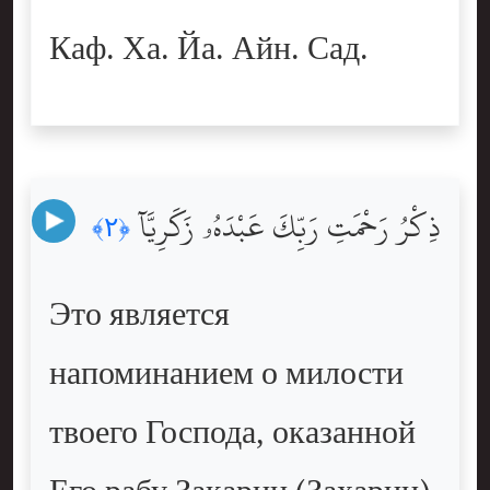
Каф. Ха. Йа. Айн. Сад.
ذِكْرُ رَحْمَتِ رَبِّكَ عَبْدَهُۥ زَكَرِيَّآ
﴿٢﴾
Это является
напоминанием о милости
твоего Господа, оказанной