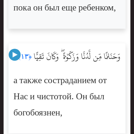
пока он был еще ребенком,
وَحَنَانًۭا مِّن لَّدُنَّا وَزَكَوٰةًۭ ۖ وَكَانَ تَقِيًّۭا
﴿١٣﴾
а также состраданием от
Нас и чистотой. Он был
богобоязнен,