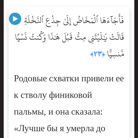
فَأَجَآءَهَا ٱلْمَخَاضُ إِلَىٰ جِذْعِ ٱلنَّخْلَةِ
قَالَتْ يَٰلَيْتَنِى مِتُّ قَبْلَ هَٰذَا وَكُنتُ نَسْيًۭا
مَّنسِيًّۭا
﴿٢٣﴾
Родовые схватки привели ее
к стволу финиковой
пальмы, и она сказала:
«Лучше бы я умерла до