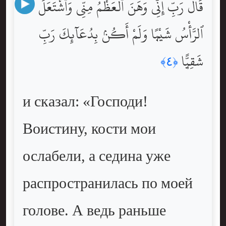
قَالَ رَبِّ إِنِّى وَهَنَ ٱلْعَظْمُ مِنِّى وَٱشْتَعَلَ
ٱلرَّأْسُ شَيْبًۭا وَلَمْ أَكُنۢ بِدُعَآئِكَ رَبِّ
شَقِيًّۭا
﴿٤﴾
и сказал: «Господи!
Воистину, кости мои
ослабели, а седина уже
распространилась по моей
голове. А ведь раньше