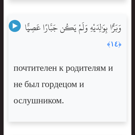
وَبَرًّۢا بِوَٰلِدَيْهِ وَلَمْ يَكُن جَبَّارًا عَصِيًّۭا
﴿١٤﴾
почтителен к родителям и
не был гордецом и
ослушником.