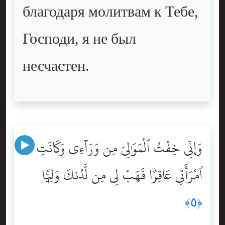
благодаря молитвам к Тебе,
Господи, я не был
несчастен.
وَإِنِّى خِفْتُ ٱلْمَوَٰلِىَ مِن وَرَآءِى وَكَانَتِ
ٱمْرَأَتِى عَاقِرًۭا فَهَبْ لِى مِن لَّدُنكَ وَلِيًّۭا
﴿٥﴾