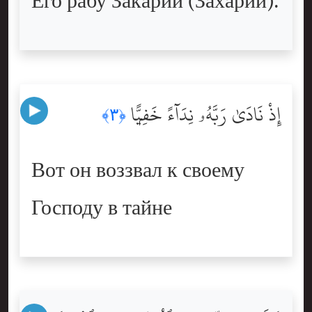
Его рабу Закарии (Захарии).
إِذْ نَادَىٰ رَبَّهُۥ نِدَآءً خَفِيًّۭا
﴿٣﴾
Вот он воззвал к своему
Господу в тайне