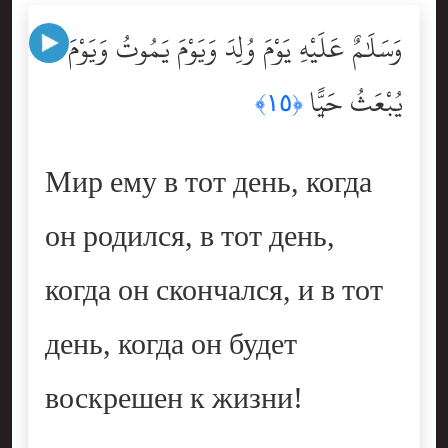
وَسَلَٰمٌ عَلَيْهِ يَوْمَ وُلِدَ وَيَوْمَ يَمُوتُ وَيَوْمَ
يُبْعَثُ حَيًّۭا
﴿١٥﴾
Мир ему в тот день, когда
он родился, в тот день,
когда он скончался, и в тот
день, когда он будет
воскрешен к жизни!