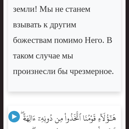
земли! Мы не станем
взывать к другим
божествам помимо Него. В
таком случае мы
произнесли бы чрезмерное.
هَٰٓؤُلَآءِ قَوْمُنَا ٱتَّخَذُواْ مِن دُونِهِۦٓ ءَالِهَةًۭ ۖ