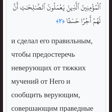
ٱلْمُؤْمِنِينَ ٱلَّذِينَ يَعْمَلُونَ ٱلصَّٰلِحَٰتِ أَنَّ
لَهُمْ أَجْرًا حَسَنًۭا
﴿٢﴾
и сделал его правильным,
чтобы предостеречь
неверующих от тяжких
мучений от Него и
сообщить верующим,
совершающим праведные