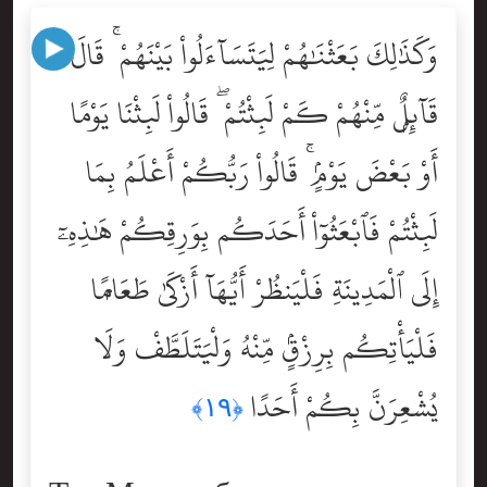
وَكَذَٰلِكَ بَعَثْنَٰهُمْ لِيَتَسَآءَلُواْ بَيْنَهُمْ ۚ قَالَ
قَآئِلٌۭ مِّنْهُمْ كَمْ لَبِثْتُمْ ۖ قَالُواْ لَبِثْنَا يَوْمًا
أَوْ بَعْضَ يَوْمٍۢ ۚ قَالُواْ رَبُّكُمْ أَعْلَمُ بِمَا
لَبِثْتُمْ فَٱبْعَثُوٓاْ أَحَدَكُم بِوَرِقِكُمْ هَٰذِهِۦٓ
إِلَى ٱلْمَدِينَةِ فَلْيَنظُرْ أَيُّهَآ أَزْكَىٰ طَعَامًۭا
فَلْيَأْتِكُم بِرِزْقٍۢ مِّنْهُ وَلْيَتَلَطَّفْ وَلَا
يُشْعِرَنَّ بِكُمْ أَحَدًا
﴿١٩﴾