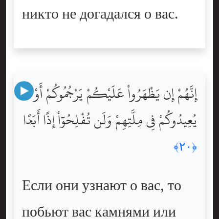
никто не догадался о вас.
إِنَّهُمْ إِن يَظْهَرُواْ عَلَيْكُمْ يَرْجُمُوكُمْ أَوْ
يُعِيدُوكُمْ فِى مِلَّتِهِمْ وَلَن تُفْلِحُوٓاْ إِذًا أَبَدًۭا
﴿٢٠﴾
Если они узнают о вас, то
побьют вас камнями или