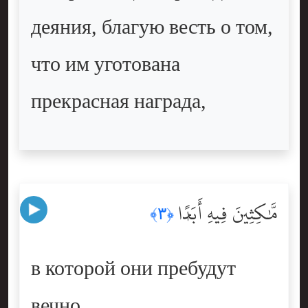
деяния, благую весть о том,
что им уготована
прекрасная награда,
مَّٰكِثِينَ فِيهِ أَبَدًۭا
﴿٣﴾
в которой они пребудут
вечно,