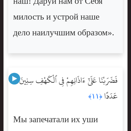
наш! Даруй нам от Себя
милость и устрой наше
дело наилучшим образом».
فَضَرَبْنَا عَلَىٰٓ ءَاذَانِهِمْ فِى ٱلْكَهْفِ سِنِينَ
عَدَدًۭا
﴿١١﴾
Мы запечатали их уши