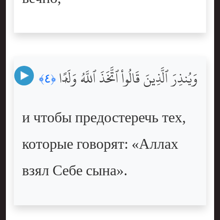
وَيُنذِرَ ٱلَّذِينَ قَالُواْ ٱتَّخَذَ ٱللَّهُ وَلَدًۭا
﴿٤﴾
и чтобы предостеречь тех,
которые говорят: «Аллах
взял Себе сына».