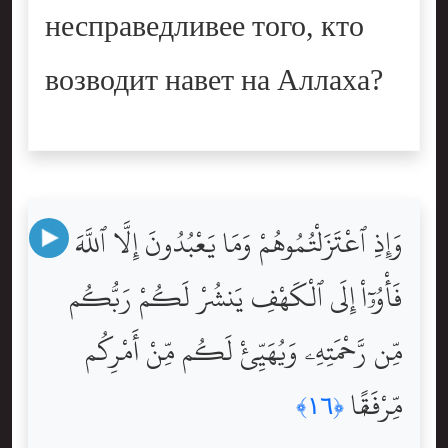
несправедливее того, кто
возводит навет на Аллаха?
وَإِذِ ٱعْتَزَلْتُمُوهُمْ وَمَا يَعْبُدُونَ إِلَّا ٱللَّهَ
فَأْوُۥٓاْ إِلَى ٱلْكَهْفِ يَنشُرْ لَكُمْ رَبُّكُم
مِّن رَّحْمَتِهِۦ وَيُهَيِّئْ لَكُم مِّنْ أَمْرِكُم
مِّرْفَقًۭا
﴿١٦﴾