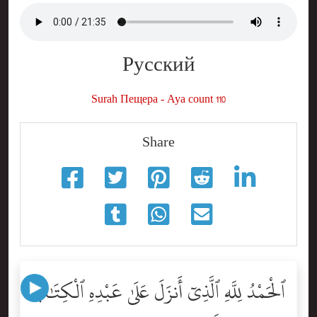
Русский
Surah Пещера - Aya count 110
Share
ٱلْحَمْدُ لِلَّهِ ٱلَّذِىٓ أَنزَلَ عَلَىٰ عَبْدِهِ ٱلْكِتَٰبَ