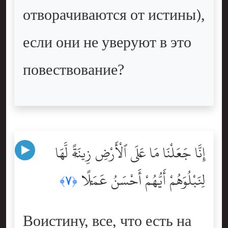
отворачиваются от истины),
если они не уверуют в это
повествование?
إِنَّا جَعَلْنَا مَا عَلَى ٱلْأَرْضِ زِينَةًۭ لَّهَا
لِنَبْلُوَهُمْ أَيُّهُمْ أَحْسَنُ عَمَلًۭا
﴿٧﴾
Воистину, все, что есть на