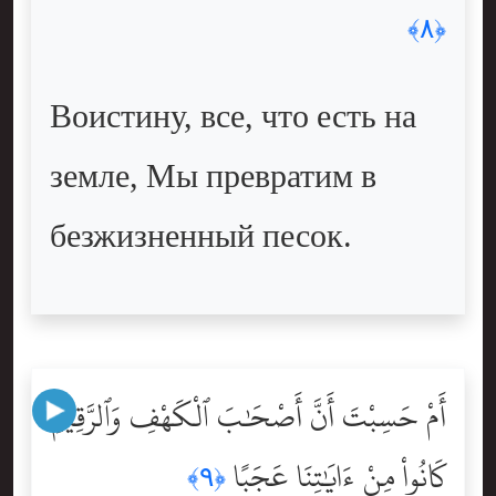
﴿٨﴾
Воистину, все, что есть на
земле, Мы превратим в
безжизненный песок.
أَمْ حَسِبْتَ أَنَّ أَصْحَٰبَ ٱلْكَهْفِ وَٱلرَّقِيمِ
كَانُواْ مِنْ ءَايَٰتِنَا عَجَبًا
﴿٩﴾