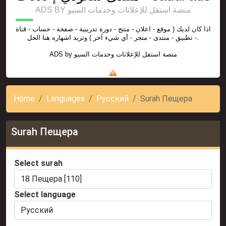
ADS BY منصة استقل للإعلانات وخدمات السيو
اذا كان لديك ( موقع - اعلان - منتج - دورة تدريبية - صفحة - حساب - قناة
- تطبيق - منتدى - متجر - أي شيء آخر ) وتريد اشهاره هنا الحل.
ADS by
منصة استقل للإعلانات وخدمات السيو
Home
Languages
Русский
Surah Пещера
Surah Пещера
Select surah
Select language