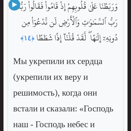
وَرَبَطْنَا عَلَىٰ قُلُوبِهِمْ إِذْ قَامُواْ فَقَالُواْ رَبُّنَا
رَبُّ ٱلسَّمَٰوَٰتِ وَٱلْأَرْضِ لَن نَّدْعُوَاْ مِن
دُونِهِۦٓ إِلَٰهًۭا ۖ لَّقَدْ قُلْنَآ إِذًۭا شَطَطًا
﴿١٤﴾
Мы укрепили их сердца
(укрепили их веру и
решимость), когда они
встали и сказали: «Господь
наш - Господь небес и