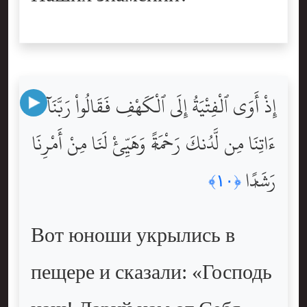
إِذْ أَوَى ٱلْفِتْيَةُ إِلَى ٱلْكَهْفِ فَقَالُواْ رَبَّنَآ
ءَاتِنَا مِن لَّدُنكَ رَحْمَةًۭ وَهَيِّئْ لَنَا مِنْ أَمْرِنَا
رَشَدًۭا
﴿١٠﴾
Вот юноши укрылись в
пещере и сказали: «Господь