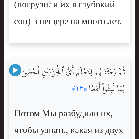
(погрузили их в глубокий
сон) в пещере на много лет.
ثُمَّ بَعَثْنَٰهُمْ لِنَعْلَمَ أَىُّ ٱلْحِزْبَيْنِ أَحْصَىٰ
لِمَا لَبِثُوٓاْ أَمَدًۭا
﴿١٢﴾
Потом Мы разбудили их,
чтобы узнать, какая из двух