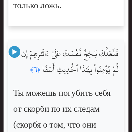
только ложь.
فَلَعَلَّكَ بَٰخِعٌۭ نَّفْسَكَ عَلَىٰٓ ءَاثَٰرِهِمْ إِن
لَّمْ يُؤْمِنُواْ بِهَٰذَا ٱلْحَدِيثِ أَسَفًا
﴿٦﴾
Ты можешь погубить себя
от скорби по их следам
(скорбя о том, что они