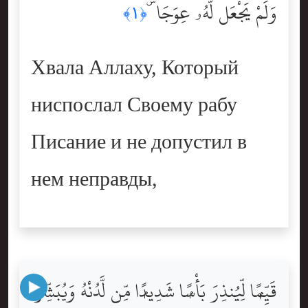
وَلَمْ يَجْعَل لَّهُۥ عِوَجَا ۜ
﴿١﴾
Хвала Аллаху, Который
ниспослал Своему рабу
Писание и не допустил в
нем неправды,
قَيِّمًۭا لِّيُنذِرَ بَأْسًۭا شَدِيدًۭا مِّن لَّدُنْهُ وَيُبَشِّرَ