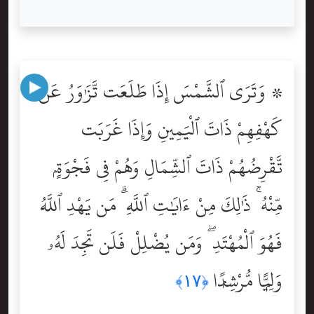
۞ وَتَرَى ٱلشَّمْسَ إِذَا طَلَعَت تَّزَٰوَرُ عَن
كَهْفِهِمْ ذَاتَ ٱلْيَمِينِ وَإِذَا غَرَبَت
تَّقْرِضُهُمْ ذَاتَ ٱلشِّمَالِ وَهُمْ فِى فَجْوَةٍۢ
مِّنْهُ ۚ ذَٰلِكَ مِنْ ءَايَٰتِ ٱللَّهِ ۗ مَن يَهْدِ ٱللَّهُ
فَهُوَ ٱلْمُهْتَدِ ۖ وَمَن يُضْلِلْ فَلَن تَجِدَ لَهُۥ
وَلِيًّۭا مُّرْشِدًۭا
﴿١٧﴾