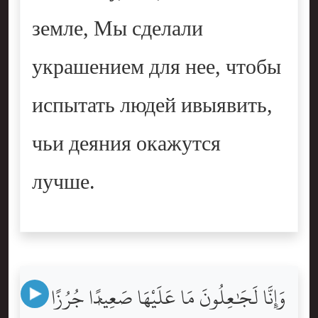
земле, Мы сделали
украшением для нее, чтобы
испытать людей ивыявить,
чьи деяния окажутся
лучше.
وَإِنَّا لَجَٰعِلُونَ مَا عَلَيْهَا صَعِيدًۭا جُرُزًا