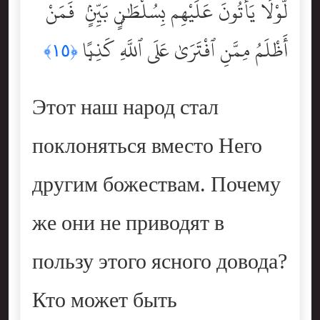
لَّوْلَا يَأْتُونَ عَلَيْهِم بِسُلْطَٰنٍۭ بَيِّنٍۢ ۖ فَمَنْ
أَظْلَمُ مِمَّنِ ٱفْتَرَىٰ عَلَى ٱللَّهِ كَذِبًۭا
﴿١٥﴾
Этот наш народ стал
поклоняться вместо Него
другим божествам. Почему
же они не приводят в
пользу этого ясного довода?
Кто может быть