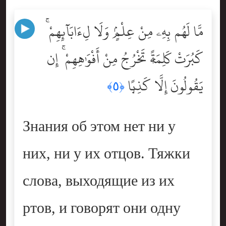
مَّا لَهُم بِهِۦ مِنْ عِلْمٍۢ وَلَا لِءَابَآئِهِمْ ۚ
كَبُرَتْ كَلِمَةًۭ تَخْرُجُ مِنْ أَفْوَٰهِهِمْ ۚ إِن
يَقُولُونَ إِلَّا كَذِبًۭا
﴿٥﴾
Знания об этом нет ни у
них, ни у их отцов. Тяжки
слова, выходящие из их
ртов, и говорят они одну