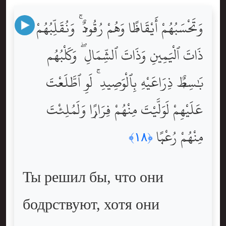
وَتَحْسَبُهُمْ أَيْقَاظًۭا وَهُمْ رُقُودٌۭ ۚ وَنُقَلِّبُهُمْ
ذَاتَ ٱلْيَمِينِ وَذَاتَ ٱلشِّمَالِ ۖ وَكَلْبُهُم
بَٰسِطٌۭ ذِرَاعَيْهِ بِٱلْوَصِيدِ ۚ لَوِ ٱطَّلَعْتَ
عَلَيْهِمْ لَوَلَّيْتَ مِنْهُمْ فِرَارًۭا وَلَمُلِئْتَ
مِنْهُمْ رُعْبًۭا
﴿١٨﴾
Ты решил бы, что они
бодрствуют, хотя они