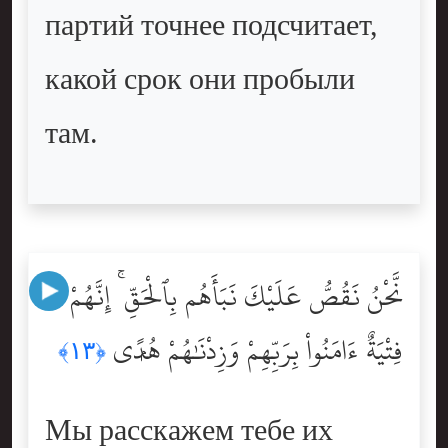
партий точнее подсчитает,
какой срок они пробыли
там.
نَّحْنُ نَقُصُّ عَلَيْكَ نَبَأَهُم بِٱلْحَقِّ ۚ إِنَّهُمْ
فِتْيَةٌ ءَامَنُواْ بِرَبِّهِمْ وَزِدْنَٰهُمْ هُدًۭى
﴿١٣﴾
Мы расскажем тебе их