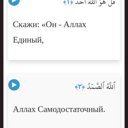
قُلْ هُوَ ٱللَّهُ أَحَدٌ
﴿١﴾
Скажи: «Он - Аллах
Единый,
ٱللَّهُ ٱلصَّمَدُ
﴿٢﴾
Аллах Самодостаточный.