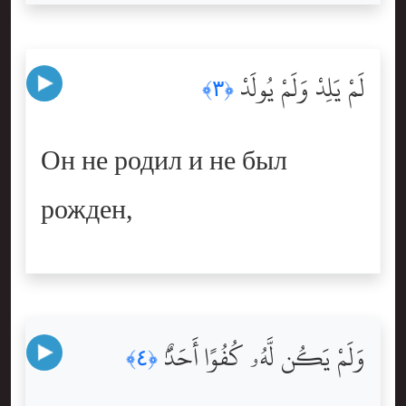
لَمْ يَلِدْ وَلَمْ يُولَدْ
﴿٣﴾
Он не родил и не был
рожден,
وَلَمْ يَكُن لَّهُۥ كُفُوًا أَحَدٌۢ
﴿٤﴾