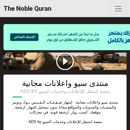
The Noble Quran
منتدى سيو واعلانات مجانية
ADS BY منصة استقل للإعلانات وخدمات السيو
منتدى سيو واعلانات مجانية - إشهار صـفـحـات الـفـيـس بـوك وتويتر
والمنتديات والمدونات والمواقع مجانا بدون تسجيل اشهار, ارشفة,
موقعك, كسب زوار, ارشفة قوية, في محركات
منصة استقل للإعلانات وخدمات السيو
ADS by