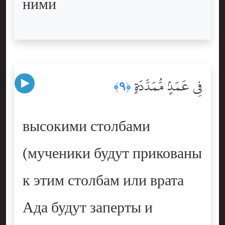
ними
فِى عَمَدٍۢ مُّمَدَّدَةٍۭ
﴿٩﴾
высокими столбами
(мученики будут прикованы
к этим столбам или врата
Ада будут заперты и