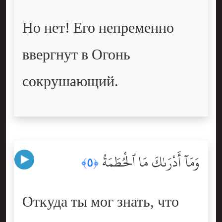
Но нет! Его непременно
ввергнут в Огонь
сокрушающий.
وَمَآ أَدْرَىٰكَ مَا ٱلْحُطَمَةُ
﴿٥﴾
Откуда ты мог знать, что