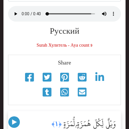
Русский
Surah Хулитель - Aya count 9
Share
وَيْلٌۭ لِّكُلِّ هُمَزَةٍۢ لُّمَزَةٍ
﴿١﴾