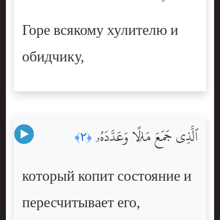
Горе всякому хулителю и
обидчику,
ٱلَّذِى جَمَعَ مَالًۭا وَعَدَّدَهُۥ
﴿٢﴾
который копит состояние и
пересчитывает его,