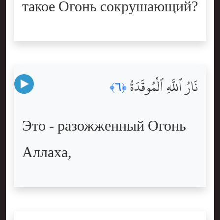
такое Огонь сокрушающий?
نَارُ ٱللَّهِ ٱلْمُوقَدَةُ
﴿٦﴾
Это - разожженный Огонь
Аллаха,