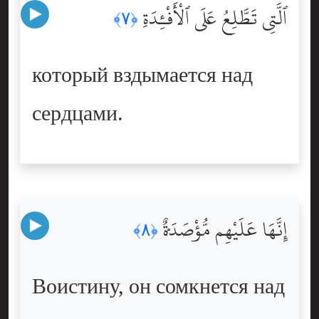
ٱلَّتِى تَطَّلِعُ عَلَى ٱلْأَفْـِٔدَةِ
﴿٧﴾
который вздымается над
сердцами.
إِنَّهَا عَلَيْهِم مُّؤْصَدَةٌۭ
﴿٨﴾
Воистину, он сомкнется над