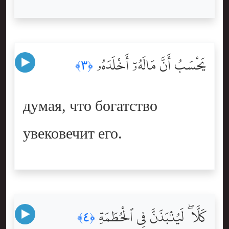
يَحْسَبُ أَنَّ مَالَهُۥٓ أَخْلَدَهُۥ
﴿٣﴾
думая, что богатство
увековечит его.
كَلَّا ۖ لَيُنۢبَذَنَّ فِى ٱلْحُطَمَةِ
﴿٤﴾