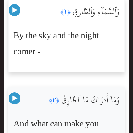
وَٱلسَّمَآءِ وَٱلطَّارِقِ
﴿١﴾
By the sky and the night
comer -
وَمَآ أَدْرَىٰكَ مَا ٱلطَّارِقُ
﴿٢﴾
And what can make you