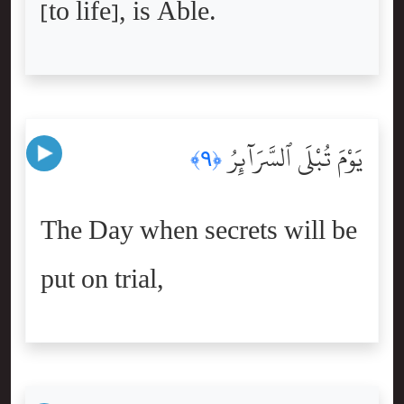
[to life], is Able.
يَوْمَ تُبْلَى ٱلسَّرَآئِرُ
﴿٩﴾
The Day when secrets will be
put on trial,