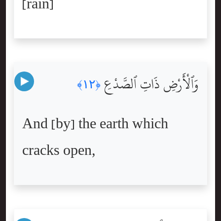
[rain]
وَٱلْأَرْضِ ذَاتِ ٱلصَّدْعِ
﴿١٢﴾
And [by] the earth which
cracks open,