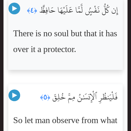
إِن كُلُّ نَفْسٍۢ لَّمَّا عَلَيْهَا حَافِظٌۭ
﴿٤﴾
There is no soul but that it has
over it a protector.
فَلْيَنظُرِ ٱلْإِنسَٰنُ مِمَّ خُلِقَ
﴿٥﴾
So let man observe from what