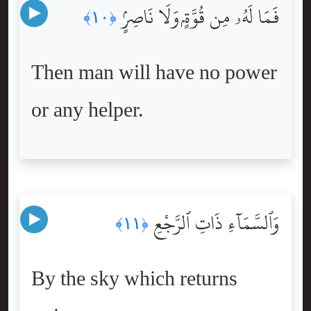
فَمَا لَهُۥ مِن قُوَّةٍۢ وَلَا نَاصِرٍۢ
﴿١٠﴾
Then man will have no power
or any helper.
وَٱلسَّمَآءِ ذَاتِ ٱلرَّجْعِ
﴿١١﴾
By the sky which returns