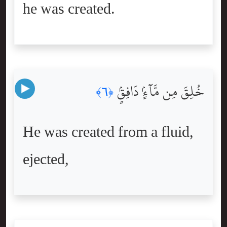
he was created.
خُلِقَ مِن مَّآءٍۢ دَافِقٍۢ
﴿٦﴾
He was created from a fluid,
ejected,