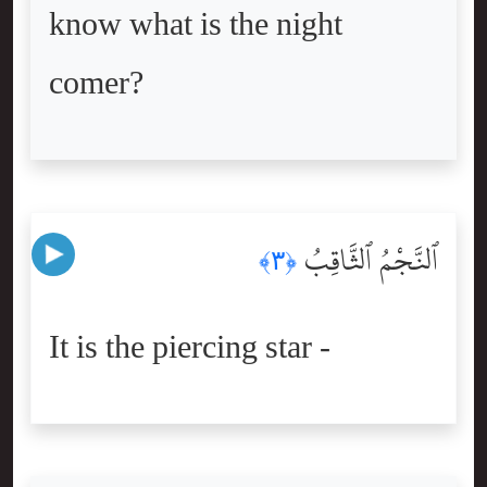
know what is the night
comer?
ٱلنَّجْمُ ٱلثَّاقِبُ
﴿٣﴾
It is the piercing star -