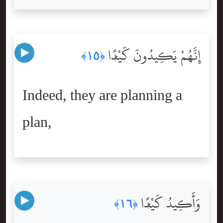
إِنَّهُمْ يَكِيدُونَ كَيْدًۭا
﴿١٥﴾
Indeed, they are planning a
plan,
وَأَكِيدُ كَيْدًۭا
﴿١٦﴾