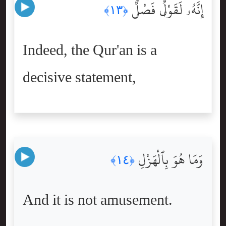
إِنَّهُۥ لَقَوْلٌۭ فَصْلٌۭ
﴿١٣﴾
Indeed, the Qur'an is a
decisive statement,
وَمَا هُوَ بِٱلْهَزْلِ
﴿١٤﴾
And it is not amusement.