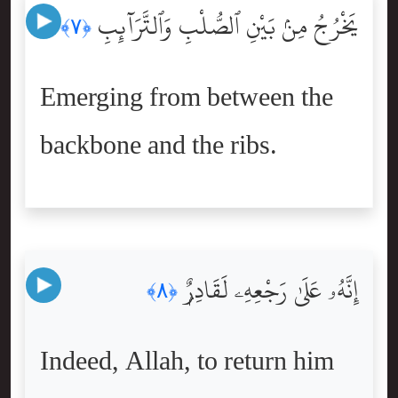
يَخْرُجُ مِنۢ بَيْنِ ٱلصُّلْبِ وَٱلتَّرَآئِبِ
﴿٧﴾
Emerging from between the
backbone and the ribs.
إِنَّهُۥ عَلَىٰ رَجْعِهِۦ لَقَادِرٌۭ
﴿٨﴾
Indeed, Allah, to return him