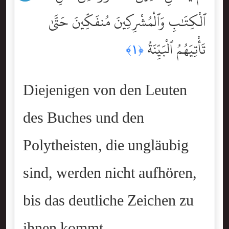
ٱلْكِتَٰبِ وَٱلْمُشْرِكِينَ مُنفَكِّينَ حَتَّىٰ
تَأْتِيَهُمُ ٱلْبَيِّنَةُ
﴿١﴾
Diejenigen von den Leuten
des Buches und den
Polytheisten, die ungläubig
sind, werden nicht aufhören,
bis das deutliche Zeichen zu
ihnen kommt,