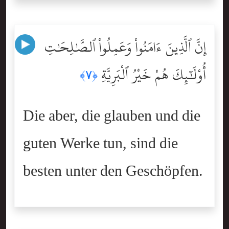
إِنَّ ٱلَّذِينَ ءَامَنُواْ وَعَمِلُواْ ٱلصَّٰلِحَٰتِ
أُوْلَٰٓئِكَ هُمْ خَيْرُ ٱلْبَرِيَّةِ
﴿٧﴾
Die aber, die glauben und die
guten Werke tun, sind die
besten unter den Geschöpfen.