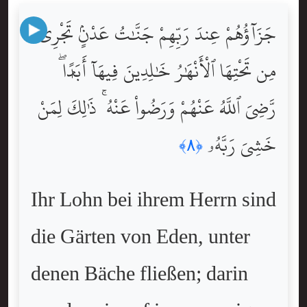
جَزَآؤُهُمْ عِندَ رَبِّهِمْ جَنَّٰتُ عَدْنٍۢ تَجْرِى
مِن تَحْتِهَا ٱلْأَنْهَٰرُ خَٰلِدِينَ فِيهَآ أَبَدًۭا ۖ
رَّضِىَ ٱللَّهُ عَنْهُمْ وَرَضُواْ عَنْهُ ۚ ذَٰلِكَ لِمَنْ
خَشِىَ رَبَّهُۥ
﴿٨﴾
Ihr Lohn bei ihrem Herrn sind
die Gärten von Eden, unter
denen Bäche fließen; darin