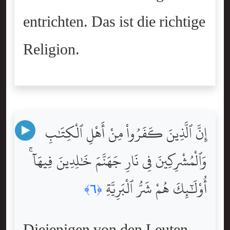
entrichten. Das ist die richtige
Religion.
إِنَّ ٱلَّذِينَ كَفَرُواْ مِنْ أَهْلِ ٱلْكِتَٰبِ
وَٱلْمُشْرِكِينَ فِى نَارِ جَهَنَّمَ خَٰلِدِينَ فِيهَآ ۚ
أُوْلَٰٓئِكَ هُمْ شَرُّ ٱلْبَرِيَّةِ
﴿٦﴾