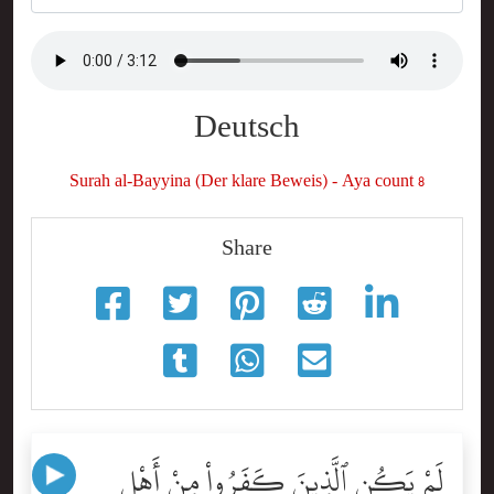
Deutsch
Surah al-Bayyina (Der klare Beweis) - Aya count 8
Share
لَمْ يَكُنِ ٱلَّذِينَ كَفَرُواْ مِنْ أَهْلِ