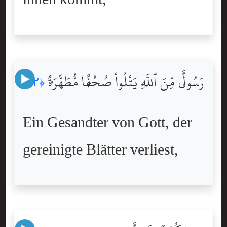
رَسُولٌۭ مِّنَ ٱللَّهِ يَتْلُواْ صُحُفًۭا مُّطَهَّرَةًۭ
﴿٢﴾
Ein Gesandter von Gott, der
gereinigte Blätter verliest,