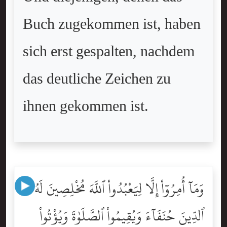
Buch zugekommen ist, haben
sich erst gespalten, nachdem
das deutliche Zeichen zu
ihnen gekommen ist.
وَمَآ أُمِرُوٓاْ إِلَّا لِيَعْبُدُواْ ٱللَّهَ مُخْلِصِينَ لَهُ
ٱلدِّينَ حُنَفَآءَ وَيُقِيمُواْ ٱلصَّلَوٰةَ وَيُؤْتُواْ