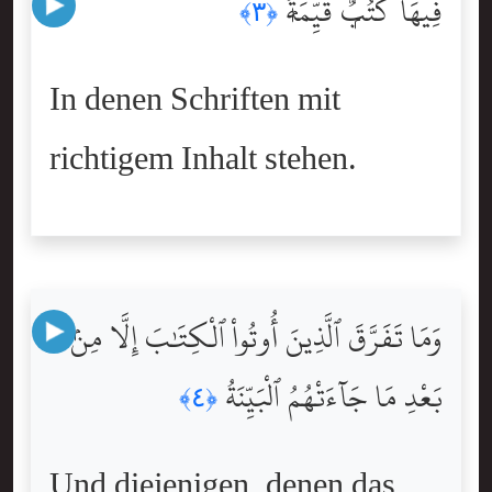
فِيهَا كُتُبٌۭ قَيِّمَةٌۭ
﴿٣﴾
In denen Schriften mit
richtigem Inhalt stehen.
وَمَا تَفَرَّقَ ٱلَّذِينَ أُوتُواْ ٱلْكِتَٰبَ إِلَّا مِنۢ
بَعْدِ مَا جَآءَتْهُمُ ٱلْبَيِّنَةُ
﴿٤﴾
Und diejenigen, denen das