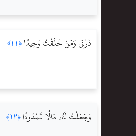
ذَرْنِى وَمَنْ خَلَقْتُ وَحِيدًۭا
﴿١١﴾
وَجَعَلْتُ لَهُۥ مَالًۭا مَّمْدُودًۭا
﴿١٢﴾