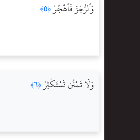
وَٱلرُّجْزَ فَٱهْجُرْ
﴿٥﴾
وَلَا تَمْنُن تَسْتَكْثِرُ
﴿٦﴾