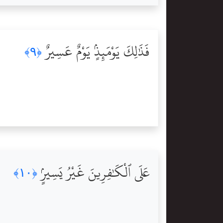
فَذَٰلِكَ يَوْمَئِذٍۢ يَوْمٌ عَسِيرٌ
﴿٩﴾
عَلَى ٱلْكَٰفِرِينَ غَيْرُ يَسِيرٍۢ
﴿١٠﴾