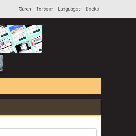
َQuran
Tafseer
Languages
Books