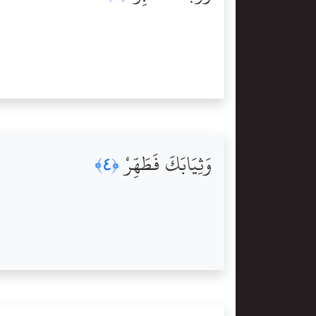
وَثِيَابَكَ فَطَهِّرْ
﴿٤﴾