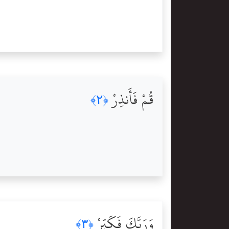
قُمْ فَأَنذِرْ
﴿٢﴾
وَرَبَّكَ فَكَبِّرْ
﴿٣﴾