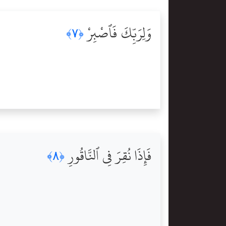
وَلِرَبِّكَ فَٱصْبِرْ
﴿٧﴾
فَإِذَا نُقِرَ فِى ٱلنَّاقُورِ
﴿٨﴾