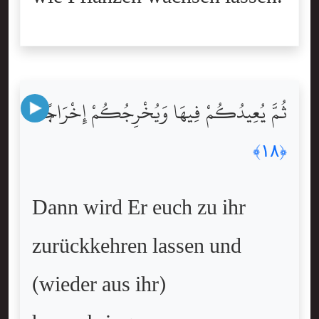
ثُمَّ يُعِيدُكُمْ فِيهَا وَيُخْرِجُكُمْ إِخْرَاجًۭا
﴿١٨﴾
Dann wird Er euch zu ihr
zurückkehren lassen und
(wieder aus ihr)