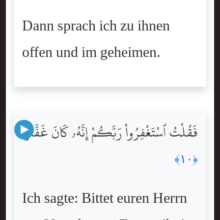
Dann sprach ich zu ihnen
offen und im geheimen.
فَقُلْتُ ٱسْتَغْفِرُواْ رَبَّكُمْ إِنَّهُۥ كَانَ غَفَّارًۭا
﴿١٠﴾
Ich sagte: Bittet euren Herrn