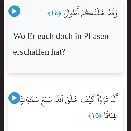
وَقَدْ خَلَقَكُمْ أَطْوَارًا
﴿١٤﴾
Wo Er euch doch in Phasen
erschaffen hat?
أَلَمْ تَرَوْاْ كَيْفَ خَلَقَ ٱللَّهُ سَبْعَ سَمَٰوَٰتٍۢ
طِبَاقًۭا
﴿١٥﴾