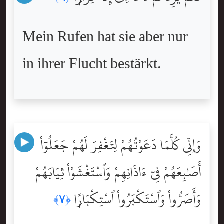
Mein Rufen hat sie aber nur
in ihrer Flucht bestärkt.
وَإِنِّى كُلَّمَا دَعَوْتُهُمْ لِتَغْفِرَ لَهُمْ جَعَلُوٓاْ
أَصَٰبِعَهُمْ فِىٓ ءَاذَانِهِمْ وَٱسْتَغْشَوْاْ ثِيَابَهُمْ
وَأَصَرُّواْ وَٱسْتَكْبَرُواْ ٱسْتِكْبَارًۭا
﴿٧﴾