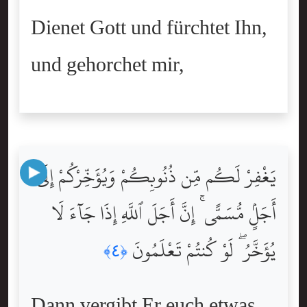
Dienet Gott und fürchtet Ihn,
und gehorchet mir,
يَغْفِرْ لَكُم مِّن ذُنُوبِكُمْ وَيُؤَخِّرْكُمْ إِلَىٰٓ
أَجَلٍۢ مُّسَمًّى ۚ إِنَّ أَجَلَ ٱللَّهِ إِذَا جَآءَ لَا
يُؤَخَّرُ ۖ لَوْ كُنتُمْ تَعْلَمُونَ
﴿٤﴾
Dann vergibt Er euch etwas