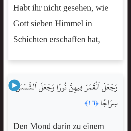
Habt ihr nicht gesehen, wie
Gott sieben Himmel in
Schichten erschaffen hat,
وَجَعَلَ ٱلْقَمَرَ فِيهِنَّ نُورًۭا وَجَعَلَ ٱلشَّمْسَ
سِرَاجًۭا
﴿١٦﴾
Den Mond darin zu einem