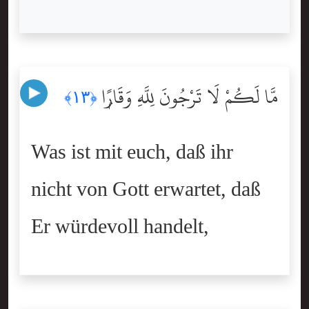
مَّا لَكُمْ لَا تَرْجُونَ لِلَّهِ وَقَارًۭا
﴿١٣﴾
Was ist mit euch, daß ihr
nicht von Gott erwartet, daß
Er würdevoll handelt,