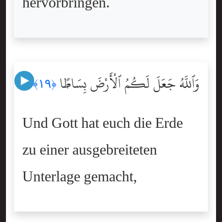
hervorbringen.
وَٱللَّهُ جَعَلَ لَكُمُ ٱلْأَرْضَ بِسَاطًۭا
﴿١٩﴾
Und Gott hat euch die Erde
zu einer ausgebreiteten
Unterlage gemacht,