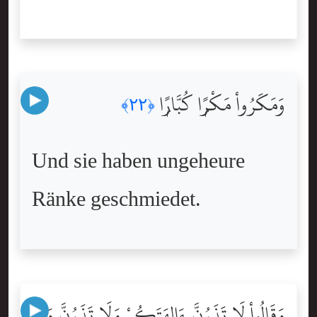
وَمَكَرُواْ مَكْرًۭا كُبَّارًۭا
﴿٢٢﴾
Und sie haben ungeheure
Ränke geschmiedet.
وَقَالُواْ لَا تَذَرُنَّ ءَالِهَتَكُمْ وَلَا تَذَرُنَّ وَدًّۭا