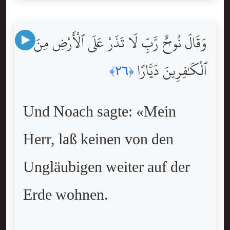
وَقَالَ نُوحٌۭ رَّبِّ لَا تَذَرْ عَلَى ٱلْأَرْضِ مِنَ
ٱلْكَٰفِرِينَ دَيَّارًا
﴿٢٦﴾
Und Noach sagte: «Mein
Herr, laß keinen von den
Ungläubigen weiter auf der
Erde wohnen.