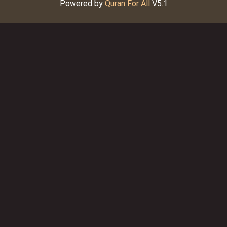
Powered by
Quran For All
V5.1