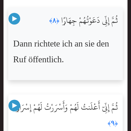
ثُمَّ إِنِّى دَعَوْتُهُمْ جِهَارًۭا
﴿٨﴾
Dann richtete ich an sie den
Ruf öffentlich.
ثُمَّ إِنِّىٓ أَعْلَنتُ لَهُمْ وَأَسْرَرْتُ لَهُمْ إِسْرَارًۭا
﴿٩﴾