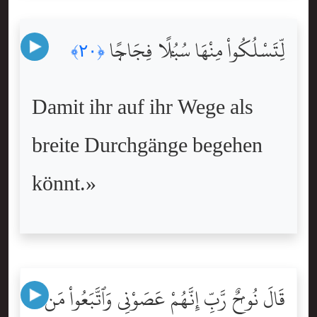
لِّتَسْلُكُواْ مِنْهَا سُبُلًۭا فِجَاجًۭا
﴿٢٠﴾
Damit ihr auf ihr Wege als
breite Durchgänge begehen
könnt.»
قَالَ نُوحٌۭ رَّبِّ إِنَّهُمْ عَصَوْنِى وَٱتَّبَعُواْ مَن