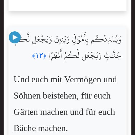
وَيُمْدِدْكُم بِأَمْوَٰلٍۢ وَبَنِينَ وَيَجْعَل لَّكُمْ
جَنَّٰتٍۢ وَيَجْعَل لَّكُمْ أَنْهَٰرًۭا
﴿١٢﴾
Und euch mit Vermögen und
Söhnen beistehen, für euch
Gärten machen und für euch
Bäche machen.