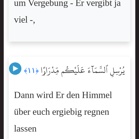
um Vergebung - Er vergibt ja
viel -,
يُرْسِلِ ٱلسَّمَآءَ عَلَيْكُم مِّدْرَارًۭا
﴿١١﴾
Dann wird Er den Himmel
über euch ergiebig regnen
lassen