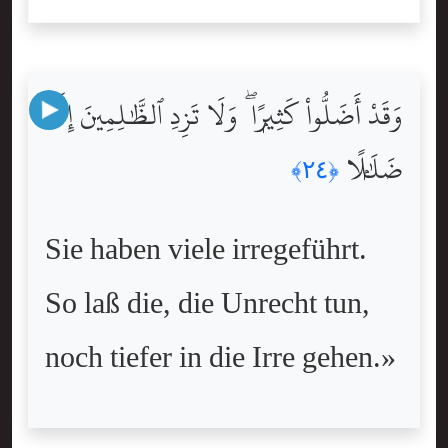
وَقَدْ أَضَلُّواْ كَثِيرًۭا ۖ وَلَا تَزِدِ ٱلظَّٰلِمِينَ إِلَّا
ضَلَٰلًۭا
﴿٢٤﴾
Sie haben viele irregeführt.
So laß die, die Unrecht tun,
noch tiefer in die Irre gehen.»