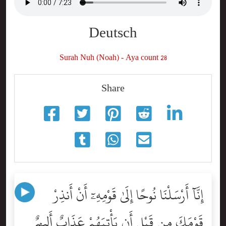
Deutsch
Surah Nuh (Noah) - Aya count 28
Share
إِنَّآ أَرْسَلْنَا نُوحًا إِلَىٰ قَوْمِهِۦٓ أَنْ أَنذِرْ
قَوْمَكَ مِن قَبْلِ أَن يَأْتِيَهُمْ عَذَابٌ أَلِيمٌۭ