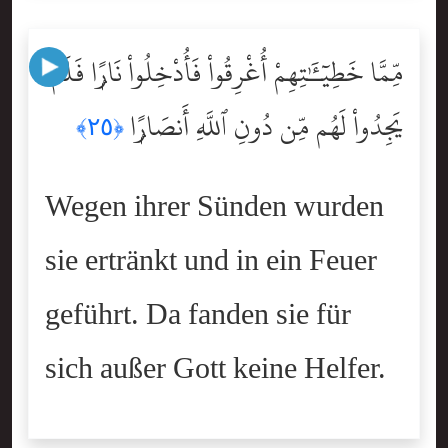
مِّمَّا خَطِيٓـَٰٔتِهِمْ أُغْرِقُواْ فَأُدْخِلُواْ نَارًۭا فَلَمْ
يَجِدُواْ لَهُم مِّن دُونِ ٱللَّهِ أَنصَارًۭا
﴿٢٥﴾
Wegen ihrer Sünden wurden
sie ertränkt und in ein Feuer
geführt. Da fanden sie für
sich außer Gott keine Helfer.