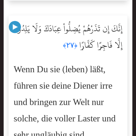
إِنَّكَ إِن تَذَرْهُمْ يُضِلُّواْ عِبَادَكَ وَلَا يَلِدُوٓاْ
إِلَّا فَاجِرًۭا كَفَّارًۭا
﴿٢٧﴾
Wenn Du sie (leben) läßt,
führen sie deine Diener irre
und bringen zur Welt nur
solche, die voller Laster und
sehr ungläubig sind.