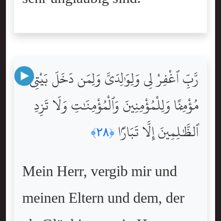
رَّبِّ ٱغْفِرْ لِى وَلِوَٰلِدَىَّ وَلِمَن دَخَلَ بَيْتِىَ
مُؤْمِنًۭا وَلِلْمُؤْمِنِينَ وَٱلْمُؤْمِنَٰتِ وَلَا تَزِدِ
ٱلظَّٰلِمِينَ إِلَّا تَبَارًۢا
﴿٢٨﴾
Mein Herr, vergib mir und
meinen Eltern und dem, der