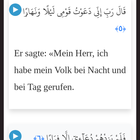
قَالَ رَبِّ إِنِّى دَعَوْتُ قَوْمِى لَيْلًۭا وَنَهَارًۭا
﴿٥﴾
Er sagte: «Mein Herr, ich
habe mein Volk bei Nacht und
bei Tag gerufen.
فَلَمْ يَزِدْهُمْ دُعَآءِىٓ إِلَّا فِرَارًۭا
﴿٦﴾