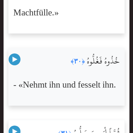
Machtfülle.»
خُذُوهُ فَغُلُّوهُ
﴿٣٠﴾
- «Nehmt ihn und fesselt ihn.