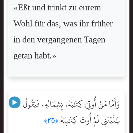
«Eßt und trinkt zu eurem
Wohl für das, was ihr früher
in den vergangenen Tagen
getan habt.»
وَأَمَّا مَنْ أُوتِىَ كِتَٰبَهُۥ بِشِمَالِهِۦ فَيَقُولُ
يَٰلَيْتَنِى لَمْ أُوتَ كِتَٰبِيَهْ
﴿٢٥﴾