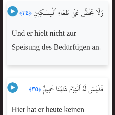
وَلَا يَحُضُّ عَلَىٰ طَعَامِ ٱلْمِسْكِينِ
﴿٣٤﴾
Und er hielt nicht zur
Speisung des Bedürftigen an.
فَلَيْسَ لَهُ ٱلْيَوْمَ هَٰهُنَا حَمِيمٌۭ
﴿٣٥﴾
Hier hat er heute keinen