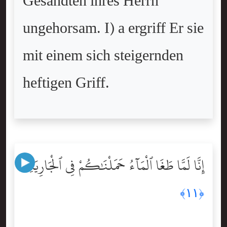
Gesandten ihres Herrn
ungehorsam. I) a ergriff Er sie
mit einem sich steigernden
heftigen Griff.
إِنَّا لَمَّا طَغَا ٱلْمَآءُ حَمَلْنَٰكُمْ فِى ٱلْجَارِيَةِ
﴿١١﴾