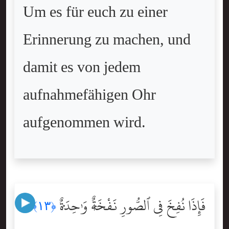
Um es für euch zu einer
Erinnerung zu machen, und
damit es von jedem
aufnahmefähigen Ohr
aufgenommen wird.
فَإِذَا نُفِخَ فِى ٱلصُّورِ نَفْخَةٌۭ وَٰحِدَةٌۭ
﴿١٣﴾