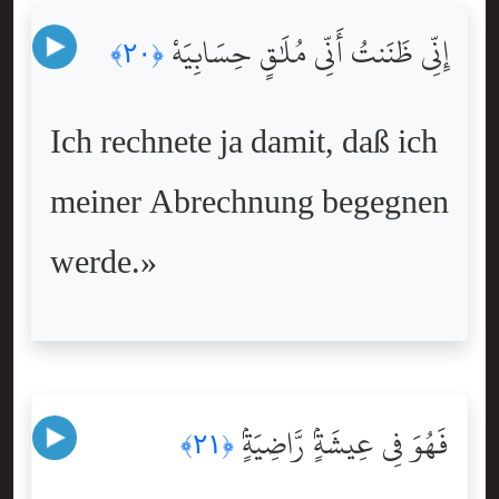
إِنِّى ظَنَنتُ أَنِّى مُلَٰقٍ حِسَابِيَهْ
﴿٢٠﴾
Ich rechnete ja damit, daß ich
meiner Abrechnung begegnen
werde.»
فَهُوَ فِى عِيشَةٍۢ رَّاضِيَةٍۢ
﴿٢١﴾