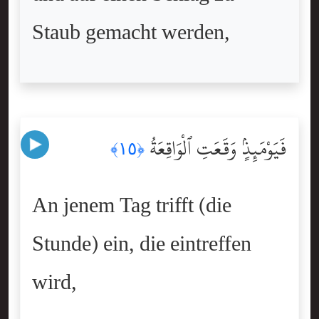
Staub gemacht werden,
فَيَوْمَئِذٍۢ وَقَعَتِ ٱلْوَاقِعَةُ
﴿١٥﴾
An jenem Tag trifft (die
Stunde) ein, die eintreffen
wird,