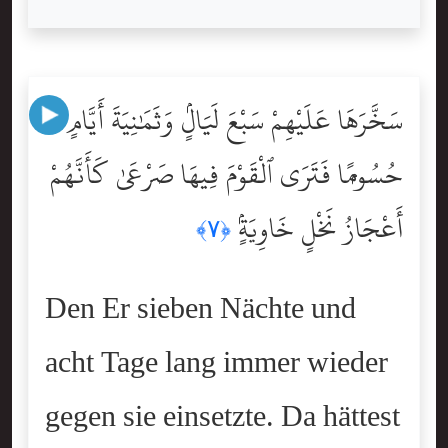
سَخَّرَهَا عَلَيْهِمْ سَبْعَ لَيَالٍۢ وَثَمَٰنِيَةَ أَيَّامٍ
حُسُومًۭا فَتَرَى ٱلْقَوْمَ فِيهَا صَرْعَىٰ كَأَنَّهُمْ
أَعْجَازُ نَخْلٍ خَاوِيَةٍۢ
﴿٧﴾
Den Er sieben Nächte und
acht Tage lang immer wieder
gegen sie einsetzte. Da hättest