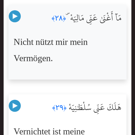
مَآ أَغْنَىٰ عَنِّى مَالِيَهْ ۜ
﴿٢٨﴾
Nicht nützt mir mein
Vermögen.
هَلَكَ عَنِّى سُلْطَٰنِيَهْ
﴿٢٩﴾
Vernichtet ist meine