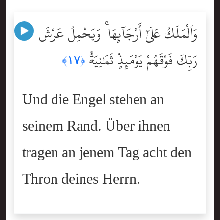
وَٱلْمَلَكُ عَلَىٰٓ أَرْجَآئِهَا ۚ وَيَحْمِلُ عَرْشَ
رَبِّكَ فَوْقَهُمْ يَوْمَئِذٍۢ ثَمَٰنِيَةٌۭ
﴿١٧﴾
Und die Engel stehen an
seinem Rand. Über ihnen
tragen an jenem Tag acht den
Thron deines Herrn.