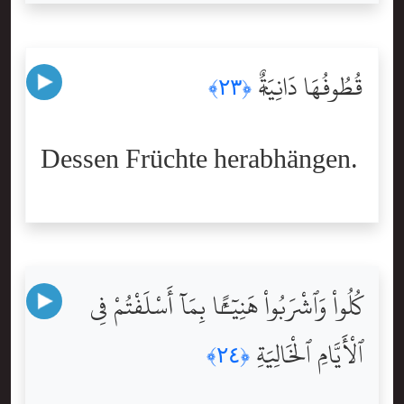
قُطُوفُهَا دَانِيَةٌۭ
﴿٢٣﴾
Dessen Früchte herabhängen.
كُلُواْ وَٱشْرَبُواْ هَنِيٓـًٔۢا بِمَآ أَسْلَفْتُمْ فِى
ٱلْأَيَّامِ ٱلْخَالِيَةِ
﴿٢٤﴾