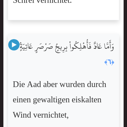
Schrei vernichtet.
وَأَمَّا عَادٌۭ فَأُهْلِكُواْ بِرِيحٍۢ صَرْصَرٍ عَاتِيَةٍۢ
﴿٦﴾
Die Aad aber wurden durch
einen gewaltigen eiskalten
Wind vernichtet,