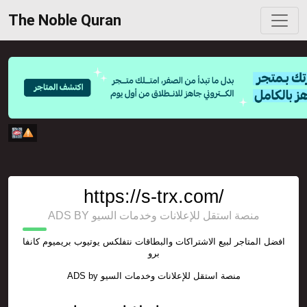
The Noble Quran
https://s-trx.com/
ADS BY منصة استقل للإعلانات وخدمات السيو
افضل المتاجر لبيع الاشتراكات والبطاقات نتفلكس يوتيوب بريميوم كانفا
برو
ADS by
منصة استقل للإعلانات وخدمات السيو