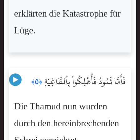
erklärten die Katastrophe für
Lüge.
فَأَمَّا ثَمُودُ فَأُهْلِكُواْ بِٱلطَّاغِيَةِ
﴿٥﴾
Die Thamud nun wurden
durch den hereinbrechenden