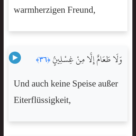
warmherzigen Freund,
وَلَا طَعَامٌ إِلَّا مِنْ غِسْلِينٍۢ
﴿٣٦﴾
Und auch keine Speise außer
Eiterflüssigkeit,