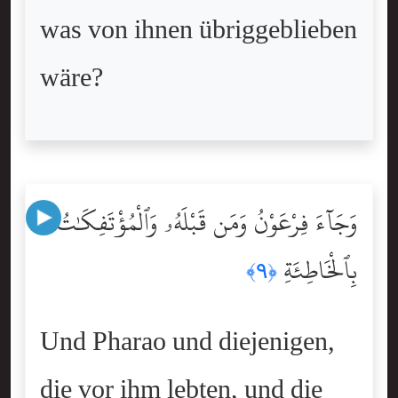
was von ihnen übriggeblieben
wäre?
وَجَآءَ فِرْعَوْنُ وَمَن قَبْلَهُۥ وَٱلْمُؤْتَفِكَٰتُ
بِٱلْخَاطِئَةِ
﴿٩﴾
Und Pharao und diejenigen,
die vor ihm lebten, und die