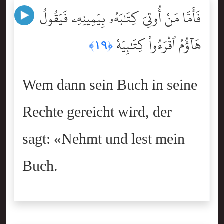
فَأَمَّا مَنْ أُوتِىَ كِتَٰبَهُۥ بِيَمِينِهِۦ فَيَقُولُ
هَآؤُمُ ٱقْرَءُواْ كِتَٰبِيَهْ
﴿١٩﴾
Wem dann sein Buch in seine
Rechte gereicht wird, der
sagt: «Nehmt und lest mein
Buch.