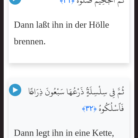
ثُمَّ ٱلْجَحِيمَ صَلُّوهُ
﴿٣١﴾
Dann laßt ihn in der Hölle
brennen.
ثُمَّ فِى سِلْسِلَةٍۢ ذَرْعُهَا سَبْعُونَ ذِرَاعًۭا
فَٱسْلُكُوهُ
﴿٣٢﴾
Dann legt ihn in eine Kette,