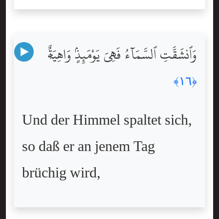
وَٱنشَقَّتِ ٱلسَّمَآءُ فَهِىَ يَوْمَئِذٍۢ وَاهِيَةٌۭ
﴿١٦﴾
Und der Himmel spaltet sich,
so daß er an jenem Tag
brüchig wird,