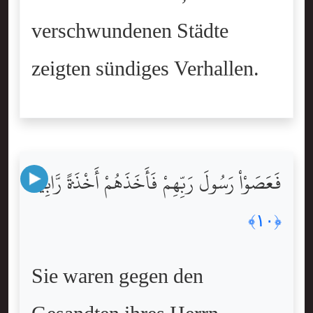
verschwundenen Städte
zeigten sündiges Verhallen.
فَعَصَوْاْ رَسُولَ رَبِّهِمْ فَأَخَذَهُمْ أَخْذَةًۭ رَّابِيَةً
﴿١٠﴾
Sie waren gegen den