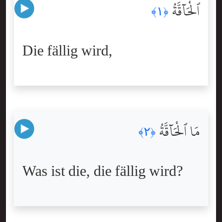
ٱلْحَآقَّةُ
﴿١﴾
Die fällig wird,
مَا ٱلْحَآقَّةُ
﴿٢﴾
Was ist die, die fällig wird?