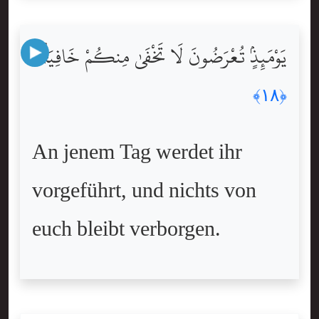
يَوْمَئِذٍۢ تُعْرَضُونَ لَا تَخْفَىٰ مِنكُمْ خَافِيَةٌۭ
﴿١٨﴾
An jenem Tag werdet ihr
vorgeführt, und nichts von
euch bleibt verborgen.