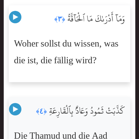
وَمَآ أَدْرَىٰكَ مَا ٱلْحَآقَّةُ
﴿٣﴾
Woher sollst du wissen, was
die ist, die fällig wird?
كَذَّبَتْ ثَمُودُ وَعَادٌۢ بِٱلْقَارِعَةِ
﴿٤﴾
Die Thamud und die Aad