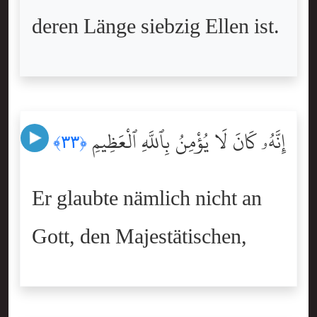
deren Länge siebzig Ellen ist.
إِنَّهُۥ كَانَ لَا يُؤْمِنُ بِٱللَّهِ ٱلْعَظِيمِ
﴿٣٣﴾
Er glaubte nämlich nicht an
Gott, den Majestätischen,