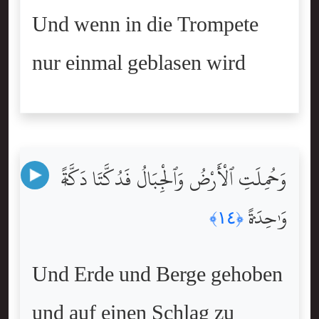
Und wenn in die Trompete
nur einmal geblasen wird
وَحُمِلَتِ ٱلْأَرْضُ وَٱلْجِبَالُ فَدُكَّتَا دَكَّةًۭ
وَٰحِدَةًۭ
﴿١٤﴾
Und Erde und Berge gehoben
und auf einen Schlag zu