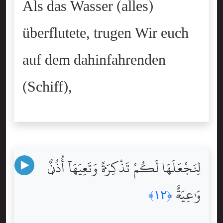
Als das Wasser (alles)
überflutete, trugen Wir euch
auf dem dahinfahrenden
(Schiff),
لِنَجْعَلَهَا لَكُمْ تَذْكِرَةًۭ وَتَعِيَهَآ أُذُنٌۭ
وَٰعِيَةٌۭ
﴿١٢﴾