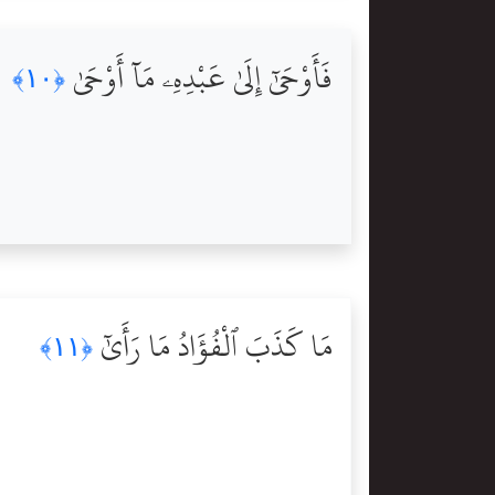
فَأَوْحَىٰٓ إِلَىٰ عَبْدِهِۦ مَآ أَوْحَىٰ
﴿١٠﴾
مَا كَذَبَ ٱلْفُؤَادُ مَا رَأَىٰٓ
﴿١١﴾