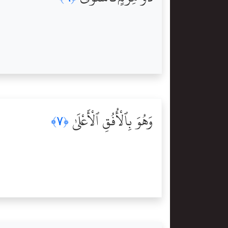
وَهُوَ بِٱلْأُفُقِ ٱلْأَعْلَىٰ
﴿٧﴾