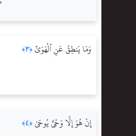
وَمَا يَنطِقُ عَنِ ٱلْهَوَىٰٓ
﴿٣﴾
إِنْ هُوَ إِلَّا وَحْىٌۭ يُوحَىٰ
﴿٤﴾