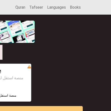
َQuran
Tafseer
Languages
Books
e
منصة استقل للإعل
منصة استقل 