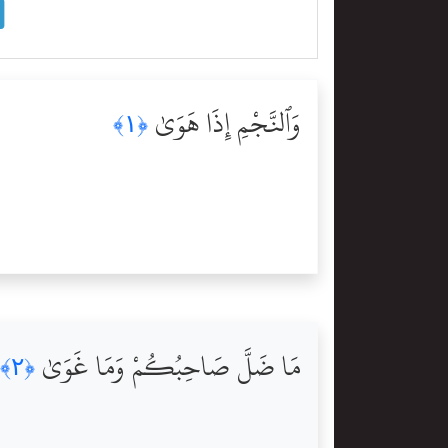
وَٱلنَّجْمِ إِذَا هَوَىٰ
﴿١﴾
مَا ضَلَّ صَاحِبُكُمْ وَمَا غَوَىٰ
﴿٢﴾
,