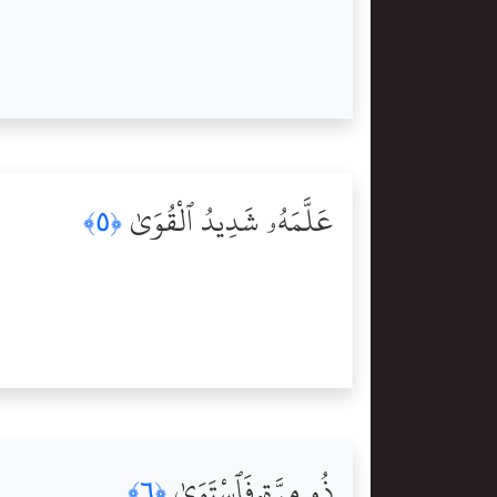
عَلَّمَهُۥ شَدِيدُ ٱلْقُوَىٰ
﴿٥﴾
ذُو مِرَّةٍۢ فَٱسْتَوَىٰ
﴿٦﴾