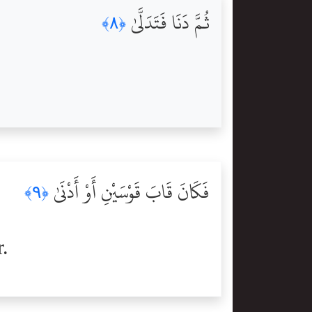
ثُمَّ دَنَا فَتَدَلَّىٰ
﴿٨﴾
فَكَانَ قَابَ قَوْسَيْنِ أَوْ أَدْنَىٰ
﴿٩﴾
.