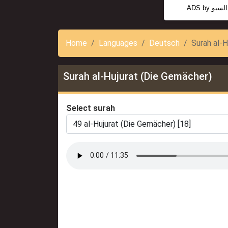
ADS by
السيو
Home
Languages
Deutsch
Surah al-H
Surah al-Hujurat (Die Gemächer)
Select surah