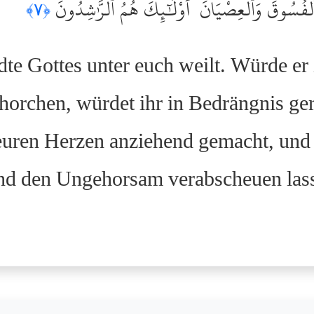
ْفُسُوقَ وَٱلْعِصْيَانَ ۚ أُوْلَٰٓئِكَ هُمُ ٱلرَّٰشِدُونَ
﴿٧﴾
te Gottes unter euch weilt. Würde er 
orchen, würdet ihr in Bedrängnis ger
euren Herzen anziehend gemacht, und 
nd den Ungehorsam verabscheuen lasse