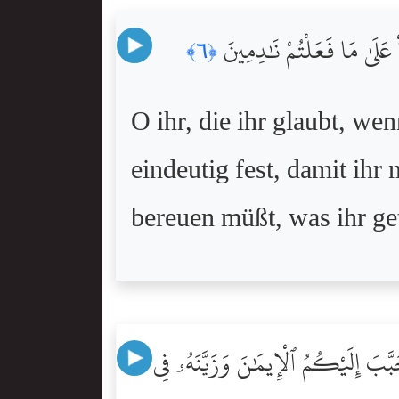
اْ عَلَىٰ مَا فَعَلْتُمْ نَٰدِمِينَ
﴿٦﴾
O ihr, die ihr glaubt, we
eindeutig fest, damit ihr
bereuen müßt, was ihr ge
بَّبَ إِلَيْكُمُ ٱلْإِيمَٰنَ وَزَيَّنَهُۥ فِى