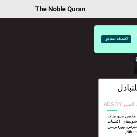
The Noble Quran
تبادل
ADS BY 
ل مختص سيو متاجر
شوبيفاي, اكسباند
كارت, ووركوميرس, ووردبريس