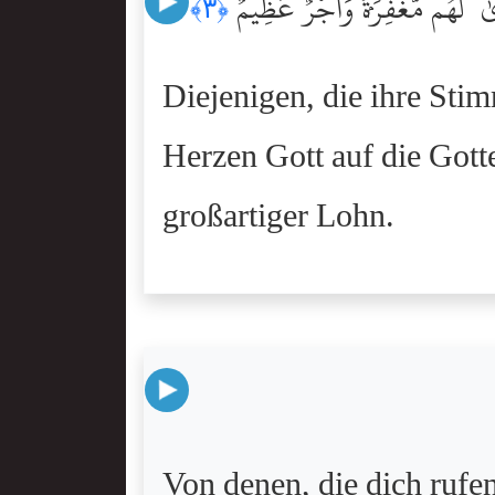
ىٰ ۚ لَهُم مَّغْفِرَةٌۭ وَأَجْرٌ عَظِيمٌ
﴿٣﴾
Diejenigen, die ihre Sti
Herzen Gott auf die Gotte
großartiger Lohn.
Von denen, die dich rufe