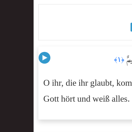
يمٌۭ
﴿١﴾
O ihr, die ihr glaubt, k
Gott hört und weiß alles.