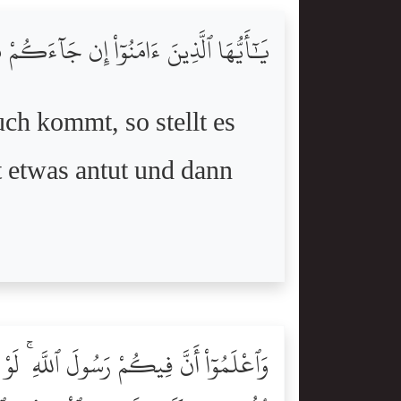
يَٰٓأَيُّهَا ٱلَّذِينَ ءَامَنُوٓاْ إِن جَآءَكُمْ فَاس
uch kommt, so stellt es
t etwas antut und dann
وَٱعْلَمُوٓاْ أَنَّ فِيكُمْ رَسُولَ ٱللَّهِ ۚ لَوْ