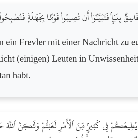
ِقٌۢ بِنَبَإٍۢ فَتَبَيَّنُوٓاْ أَن تُصِيبُواْ قَوْمًۢا بِجَهَٰلَةٍۢ فَتُصْبِحُو
nn ein Frevler mit einer Nachricht zu e
 nicht (einigen) Leuten in Unwissenhei
tan habt.
 يُطِيعُكُمْ فِى كَثِيرٍۢ مِّنَ ٱلْأَمْرِ لَعَنِتُّمْ وَلَٰكِنَّ ٱللَّهَ حَ