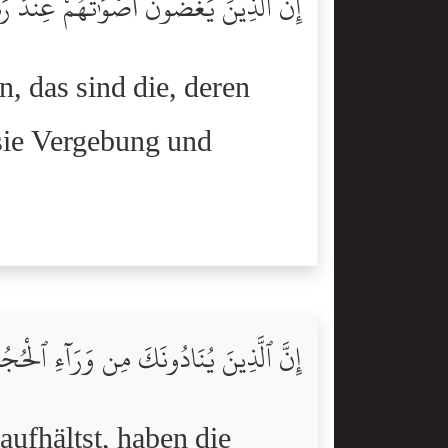
إِنَّ ٱلَّذِينَ يَغُضُّونَ أَصْوَٰتَهُمْ عِندَ رَسُ
, das sind die, deren
 sie Vergebung und
إِنَّ ٱلَّذِينَ يُنَادُونَكَ مِن وَرَآءِ ٱلْحُ
ufhältst, haben die