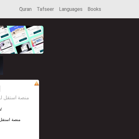
َQuran
Tafseer
Languages
Books
l
منصة استقل للإعل
m/
منصة استقل 