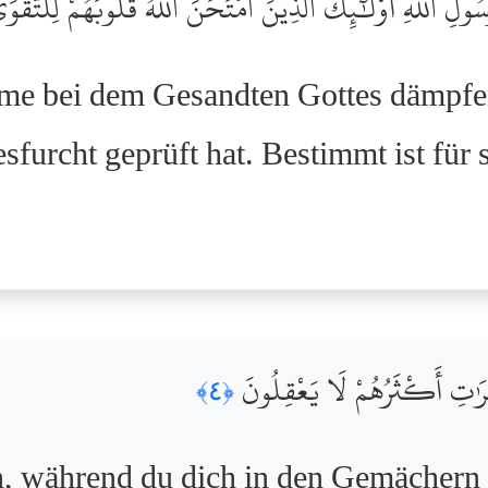
ولِ ٱللَّهِ أُوْلَٰٓئِكَ ٱلَّذِينَ ٱمْتَحَنَ ٱللَّهُ قُلُوبَهُمْ لِلتَّقْوَ
mme bei dem Gesandten Gottes dämpfen
sfurcht geprüft hat. Bestimmt ist für
جُرَٰتِ أَكْثَرُهُمْ لَا يَعْقِلُونَ
﴿٤﴾
n, während du dich in den Gemächern a