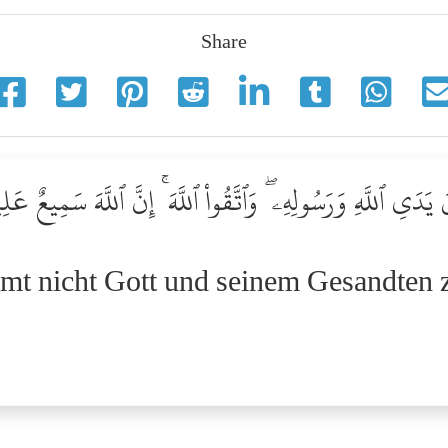
Share
نَ يَدَىِ ٱللَّهِ وَرَسُولِهِۦ ۖ وَٱتَّقُواْ ٱللَّهَ ۚ إِنَّ ٱللَّهَ سَمِيعٌ عَلِ
ommt nicht Gott und seinem Gesandten 