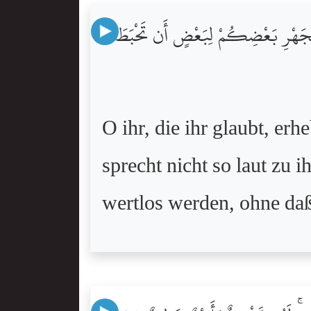
ْلِ كَجَهْرِ بَعْضِكُمْ لِبَعْضٍ أَن تَحْبَطَ
O ihr, die ihr glaubt, er
sprecht nicht so laut zu 
wertlos werden, ohne daß