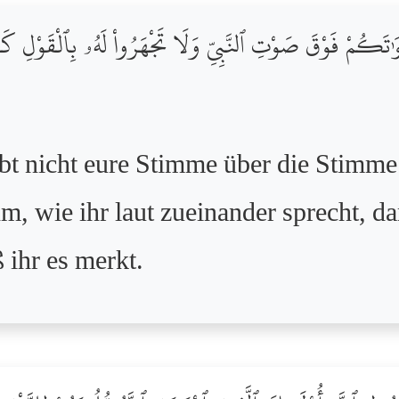
ْ أَصْوَٰتَكُمْ فَوْقَ صَوْتِ ٱلنَّبِىِّ وَلَا تَجْهَرُواْ لَهُۥ بِٱلْقَو
hebt nicht eure Stimme über die Stimm
ihm, wie ihr laut zueinander sprecht, d
 ihr es merkt.