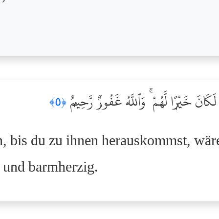
لَكَانَ خَيْرًۭا لَّهُمْ ۚ وَٱللَّهُ غَفُورٌۭ رَّحِيمٌۭ
﴿٥﴾
, bis du zu ihnen herauskommst, wäre 
g und barmherzig.