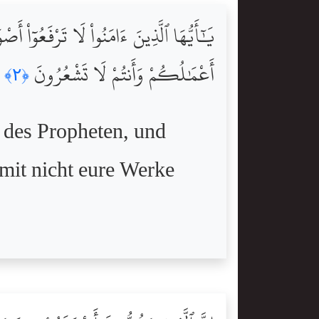
يَٰٓأَيُّهَا ٱلَّذِينَ ءَامَنُواْ لَا تَرْفَعُوٓا
أَعْمَٰلُكُمْ وَأَنتُمْ لَا تَشْعُرُونَ
﴿٢﴾
e des Propheten, und
amit nicht eure Werke