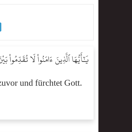
يَٰٓأَيُّهَا ٱلَّذِينَ ءَامَنُواْ لَا تُقَدِّمُواْ بَيْ
zuvor und fürchtet Gott.