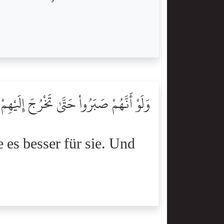
وَلَوْ أَنَّهُمْ صَبَرُواْ حَتَّىٰ تَخْرُجَ إِلَيْهِمْ 
es besser für sie. Und