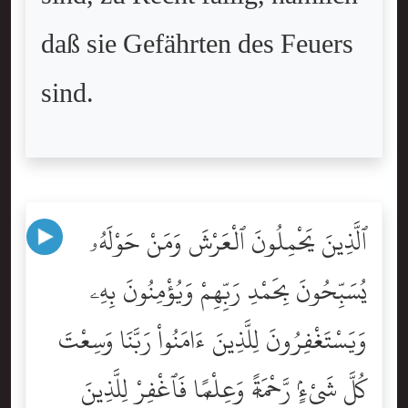
daß sie Gefährten des Feuers
sind.
ٱلَّذِينَ يَحْمِلُونَ ٱلْعَرْشَ وَمَنْ حَوْلَهُۥ
يُسَبِّحُونَ بِحَمْدِ رَبِّهِمْ وَيُؤْمِنُونَ بِهِۦ
وَيَسْتَغْفِرُونَ لِلَّذِينَ ءَامَنُواْ رَبَّنَا وَسِعْتَ
كُلَّ شَىْءٍۢ رَّحْمَةًۭ وَعِلْمًۭا فَٱغْفِرْ لِلَّذِينَ