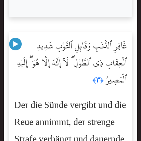
غَافِرِ ٱلذَّنۢبِ وَقَابِلِ ٱلتَّوْبِ شَدِيدِ
ٱلْعِقَابِ ذِى ٱلطَّوْلِ ۖ لَآ إِلَٰهَ إِلَّا هُوَ ۖ إِلَيْهِ
ٱلْمَصِيرُ
﴿٣﴾
Der die Sünde vergibt und die
Reue annimmt, der strenge
Strafe verhängt und dauernde