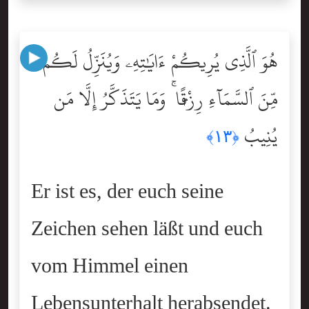
هُوَ ٱلَّذِى يُرِيكُمْ ءَايَٰتِهِۦ وَيُنَزِّلُ لَكُم
مِّنَ ٱلسَّمَآءِ رِزْقًۭا ۚ وَمَا يَتَذَكَّرُ إِلَّا مَن
يُنِيبُ
﴿١٣﴾
Er ist es, der euch seine
Zeichen sehen läßt und euch
vom Himmel einen
Lebensunterhalt herabsendet.