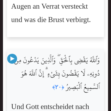
Augen an Verrat versteckt
und was die Brust verbirgt.
وَٱللَّهُ يَقْضِى بِٱلْحَقِّ ۖ وَٱلَّذِينَ يَدْعُونَ مِن
دُونِهِۦ لَا يَقْضُونَ بِشَىْءٍ ۗ إِنَّ ٱللَّهَ هُوَ
ٱلسَّمِيعُ ٱلْبَصِيرُ
﴿٢٠﴾
Und Gott entscheidet nach