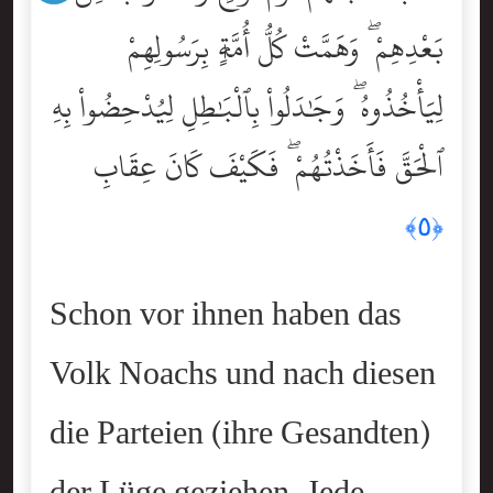
بَعْدِهِمْ ۖ وَهَمَّتْ كُلُّ أُمَّةٍۭ بِرَسُولِهِمْ
لِيَأْخُذُوهُ ۖ وَجَٰدَلُواْ بِٱلْبَٰطِلِ لِيُدْحِضُواْ بِهِ
ٱلْحَقَّ فَأَخَذْتُهُمْ ۖ فَكَيْفَ كَانَ عِقَابِ
﴿٥﴾
Schon vor ihnen haben das
Volk Noachs und nach diesen
die Parteien (ihre Gesandten)