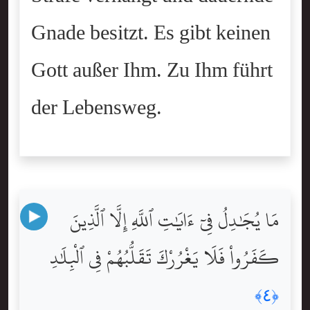
Gnade besitzt. Es gibt keinen
Gott außer Ihm. Zu Ihm führt
der Lebensweg.
مَا يُجَٰدِلُ فِىٓ ءَايَٰتِ ٱللَّهِ إِلَّا ٱلَّذِينَ
كَفَرُواْ فَلَا يَغْرُرْكَ تَقَلُّبُهُمْ فِى ٱلْبِلَٰدِ
﴿٤﴾