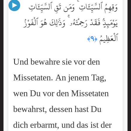
وَقِهِمُ ٱلسَّيِّـَٔاتِ ۚ وَمَن تَقِ ٱلسَّيِّـَٔاتِ
يَوْمَئِذٍۢ فَقَدْ رَحِمْتَهُۥ ۚ وَذَٰلِكَ هُوَ ٱلْفَوْزُ
ٱلْعَظِيمُ
﴿٩﴾
Und bewahre sie vor den
Missetaten. An jenem Tag,
wen Du vor den Missetaten
bewahrst, dessen hast Du
dich erbarmt, und das ist der