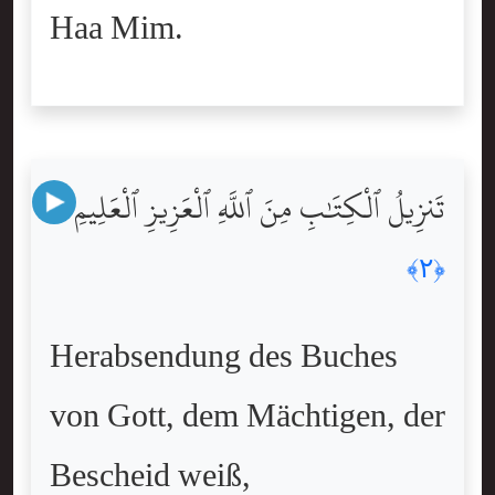
Haa Mim.
تَنزِيلُ ٱلْكِتَٰبِ مِنَ ٱللَّهِ ٱلْعَزِيزِ ٱلْعَلِيمِ
﴿٢﴾
Herabsendung des Buches
von Gott, dem Mächtigen, der
Bescheid weiß,