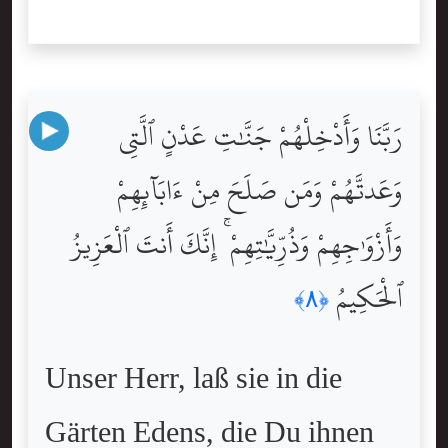
رَبَّنَا وَأَدْخِلْهُمْ جَنَّٰتِ عَدْنٍ ٱلَّتِى
وَعَدتَّهُمْ وَمَن صَلَحَ مِنْ ءَابَآئِهِمْ
وَأَزْوَٰجِهِمْ وَذُرِّيَّٰتِهِمْ ۚ إِنَّكَ أَنتَ ٱلْعَزِيزُ
ٱلْحَكِيمُ
﴿٨﴾
Unser Herr, laß sie in die
Gärten Edens, die Du ihnen