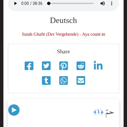
Deutsch
Surah Ghafir (Der Vergebende) - Aya count 85
Share
حمٓ
﴿١﴾