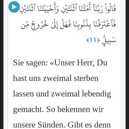
قَالُواْ رَبَّنَآ أَمَتَّنَا ٱثْنَتَيْنِ وَأَحْيَيْتَنَا ٱثْنَتَيْنِ
فَٱعْتَرَفْنَا بِذُنُوبِنَا فَهَلْ إِلَىٰ خُرُوجٍۢ مِّن
سَبِيلٍۢ
﴿١١﴾
Sie sagen: «Unser Herr, Du
hast uns zweimal sterben
lassen und zweimal lebendig
gemacht. So bekennen wir
unsere Sünden. Gibt es denn