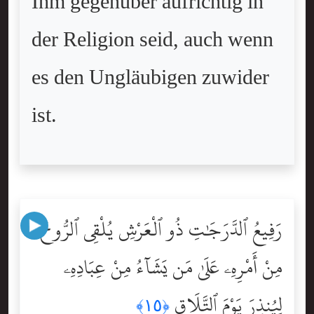
Ihm gegenüber aufrichtig in
der Religion seid, auch wenn
es den Ungläubigen zuwider
ist.
رَفِيعُ ٱلدَّرَجَٰتِ ذُو ٱلْعَرْشِ يُلْقِى ٱلرُّوحَ
مِنْ أَمْرِهِۦ عَلَىٰ مَن يَشَآءُ مِنْ عِبَادِهِۦ
لِيُنذِرَ يَوْمَ ٱلتَّلَاقِ
﴿١٥﴾