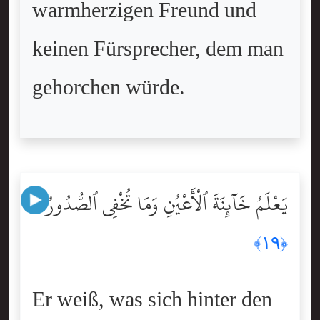
warmherzigen Freund und
keinen Fürsprecher, dem man
gehorchen würde.
يَعْلَمُ خَآئِنَةَ ٱلْأَعْيُنِ وَمَا تُخْفِى ٱلصُّدُورُ
﴿١٩﴾
Er weiß, was sich hinter den