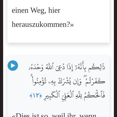
einen Weg, hier
herauszukommen?»
ذَٰلِكُم بِأَنَّهُۥٓ إِذَا دُعِىَ ٱللَّهُ وَحْدَهُۥ
كَفَرْتُمْ ۖ وَإِن يُشْرَكْ بِهِۦ تُؤْمِنُواْ ۚ
فَٱلْحُكْمُ لِلَّهِ ٱلْعَلِىِّ ٱلْكَبِيرِ
﴿١٢﴾
«Dies ist so, weil ihr, wenn