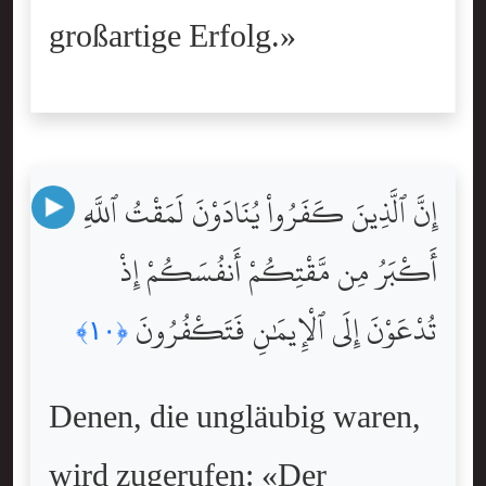
großartige Erfolg.»
إِنَّ ٱلَّذِينَ كَفَرُواْ يُنَادَوْنَ لَمَقْتُ ٱللَّهِ
أَكْبَرُ مِن مَّقْتِكُمْ أَنفُسَكُمْ إِذْ
تُدْعَوْنَ إِلَى ٱلْإِيمَٰنِ فَتَكْفُرُونَ
﴿١٠﴾
Denen, die ungläubig waren,
wird zugerufen: «Der