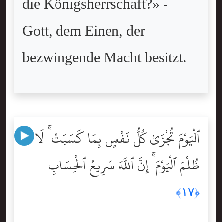
die Königsherrschaft?» -
Gott, dem Einen, der
bezwingende Macht besitzt.
ٱلْيَوْمَ تُجْزَىٰ كُلُّ نَفْسٍۭ بِمَا كَسَبَتْ ۚ لَا
ظُلْمَ ٱلْيَوْمَ ۚ إِنَّ ٱللَّهَ سَرِيعُ ٱلْحِسَابِ
﴿١٧﴾