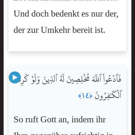
Und doch bedenkt es nur der,
der zur Umkehr bereit ist.
فَٱدْعُواْ ٱللَّهَ مُخْلِصِينَ لَهُ ٱلدِّينَ وَلَوْ كَرِهَ
ٱلْكَٰفِرُونَ
﴿١٤﴾
So ruft Gott an, indem ihr