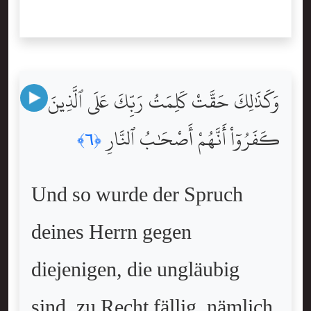
وَكَذَٰلِكَ حَقَّتْ كَلِمَتُ رَبِّكَ عَلَى ٱلَّذِينَ
كَفَرُوٓاْ أَنَّهُمْ أَصْحَٰبُ ٱلنَّارِ
﴿٦﴾
Und so wurde der Spruch
deines Herrn gegen
diejenigen, die ungläubig
sind, zu Recht fällig, nämlich