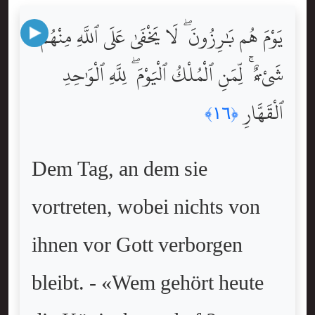
يَوْمَ هُم بَٰرِزُونَ ۖ لَا يَخْفَىٰ عَلَى ٱللَّهِ مِنْهُمْ
شَىْءٌۭ ۚ لِّمَنِ ٱلْمُلْكُ ٱلْيَوْمَ ۖ لِلَّهِ ٱلْوَٰحِدِ
ٱلْقَهَّارِ
﴿١٦﴾
Dem Tag, an dem sie
vortreten, wobei nichts von
ihnen vor Gott verborgen
bleibt. - «Wem gehört heute