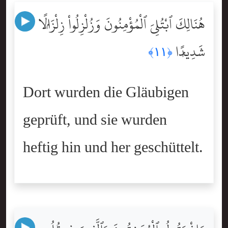
هُنَالِكَ ٱبْتُلِىَ ٱلْمُؤْمِنُونَ وَزُلْزِلُواْ زِلْزَالًۭا
شَدِيدًۭا
﴿١١﴾
Dort wurden die Gläubigen
geprüft, und sie wurden
heftig hin und her geschüttelt.