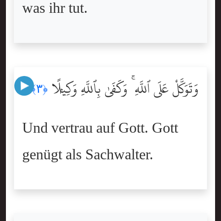
was ihr tut.
وَتَوَكَّلْ عَلَى ٱللَّهِ ۚ وَكَفَىٰ بِٱللَّهِ وَكِيلًۭا
﴿٣﴾
Und vertrau auf Gott. Gott
genügt als Sachwalter.