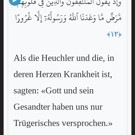
وَإِذْ يَقُولُ ٱلْمُنَٰفِقُونَ وَٱلَّذِينَ فِى قُلُوبِهِم
مَّرَضٌۭ مَّا وَعَدَنَا ٱللَّهُ وَرَسُولُهُۥٓ إِلَّا غُرُورًۭا
﴿١٢﴾
Als die Heuchler und die, in
deren Herzen Krankheit ist,
sagten: «Gott und sein
Gesandter haben uns nur
Trügerisches versprochen.»