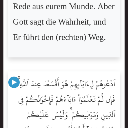
Rede aus eurem Munde. Aber
Gott sagt die Wahrheit, und
Er führt den (rechten) Weg.
ٱدْعُوهُمْ لِءَابَآئِهِمْ هُوَ أَقْسَطُ عِندَ ٱللَّهِ ۚ
فَإِن لَّمْ تَعْلَمُوٓاْ ءَابَآءَهُمْ فَإِخْوَٰنُكُمْ فِى
ٱلدِّينِ وَمَوَٰلِيكُمْ ۚ وَلَيْسَ عَلَيْكُمْ