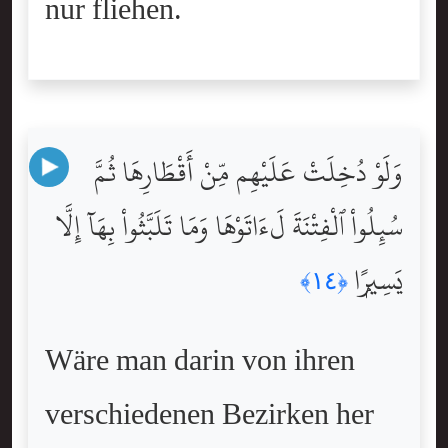
nur fliehen.
وَلَوْ دُخِلَتْ عَلَيْهِم مِّنْ أَقْطَارِهَا ثُمَّ
سُئِلُواْ ٱلْفِتْنَةَ لَءَاتَوْهَا وَمَا تَلَبَّثُواْ بِهَآ إِلَّا
يَسِيرًۭا
﴿١٤﴾
Wäre man darin von ihren
verschiedenen Bezirken her