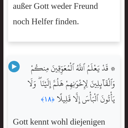
außer Gott weder Freund
noch Helfer finden.
۞ قَدْ يَعْلَمُ ٱللَّهُ ٱلْمُعَوِّقِينَ مِنكُمْ
وَٱلْقَآئِلِينَ لِإِخْوَٰنِهِمْ هَلُمَّ إِلَيْنَا ۖ وَلَا
يَأْتُونَ ٱلْبَأْسَ إِلَّا قَلِيلًا
﴿١٨﴾
Gott kennt wohl diejenigen