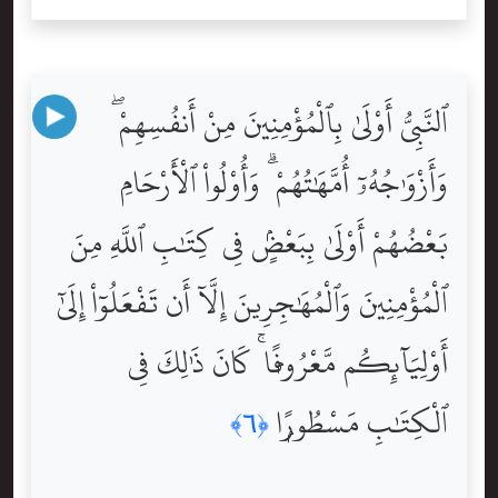
ٱلنَّبِىُّ أَوْلَىٰ بِٱلْمُؤْمِنِينَ مِنْ أَنفُسِهِمْ ۖ
وَأَزْوَٰجُهُۥٓ أُمَّهَٰتُهُمْ ۗ وَأُوْلُواْ ٱلْأَرْحَامِ
بَعْضُهُمْ أَوْلَىٰ بِبَعْضٍۢ فِى كِتَٰبِ ٱللَّهِ مِنَ
ٱلْمُؤْمِنِينَ وَٱلْمُهَٰجِرِينَ إِلَّآ أَن تَفْعَلُوٓاْ إِلَىٰٓ
أَوْلِيَآئِكُم مَّعْرُوفًۭا ۚ كَانَ ذَٰلِكَ فِى
ٱلْكِتَٰبِ مَسْطُورًۭا
﴿٦﴾