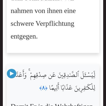
nahmen von ihnen eine
schwere Verpflichtung
entgegen.
لِّيَسْـَٔلَ ٱلصَّٰدِقِينَ عَن صِدْقِهِمْ ۚ وَأَعَدَّ
لِلْكَٰفِرِينَ عَذَابًا أَلِيمًۭا
﴿٨﴾