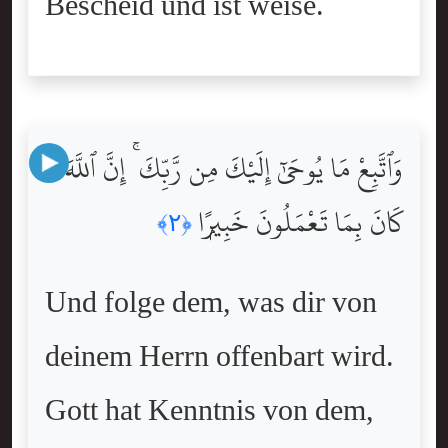
Bescheid und ist weise.
وَٱتَّبِعْ مَا يُوحَىٰٓ إِلَيْكَ مِن رَّبِّكَ ۚ إِنَّ ٱللَّهَ
كَانَ بِمَا تَعْمَلُونَ خَبِيرًۭا
﴿٢﴾
Und folge dem, was dir von
deinem Herrn offenbart wird.
Gott hat Kenntnis von dem,