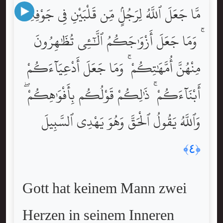
مَّا جَعَلَ ٱللَّهُ لِرَجُلٍۢ مِّن قَلْبَيْنِ فِى جَوْفِهِۦ
ۚ وَمَا جَعَلَ أَزْوَٰجَكُمُ ٱلَّٰٓـِٔى تُظَٰهِرُونَ
مِنْهُنَّ أُمَّهَٰتِكُمْ ۚ وَمَا جَعَلَ أَدْعِيَآءَكُمْ
أَبْنَآءَكُمْ ۚ ذَٰلِكُمْ قَوْلُكُم بِأَفْوَٰهِكُمْ ۖ
وَٱللَّهُ يَقُولُ ٱلْحَقَّ وَهُوَ يَهْدِى ٱلسَّبِيلَ
﴿٤﴾
Gott hat keinem Mann zwei
Herzen in seinem Inneren