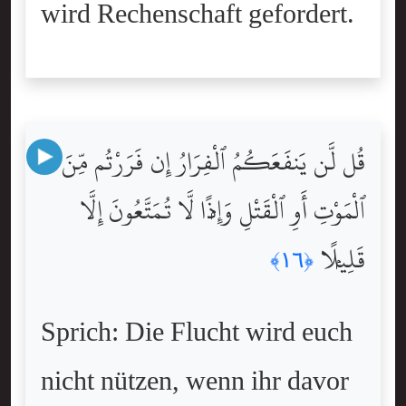
wird Rechenschaft gefordert.
قُل لَّن يَنفَعَكُمُ ٱلْفِرَارُ إِن فَرَرْتُم مِّنَ
ٱلْمَوْتِ أَوِ ٱلْقَتْلِ وَإِذًۭا لَّا تُمَتَّعُونَ إِلَّا
قَلِيلًۭا
﴿١٦﴾
Sprich: Die Flucht wird euch
nicht nützen, wenn ihr davor