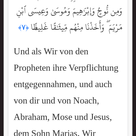
وَمِن نُّوحٍۢ وَإِبْرَٰهِيمَ وَمُوسَىٰ وَعِيسَى ٱبْنِ
مَرْيَمَ ۖ وَأَخَذْنَا مِنْهُم مِّيثَٰقًا غَلِيظًۭا
﴿٧﴾
Und als Wir von den
Propheten ihre Verpflichtung
entgegennahmen, und auch
von dir und von Noach,
Abraham, Mose und Jesus,
dem Sohn Marias. Wir