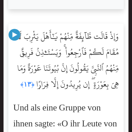
وَإِذْ قَالَت طَّآئِفَةٌۭ مِّنْهُمْ يَٰٓأَهْلَ يَثْرِبَ لَا
مُقَامَ لَكُمْ فَٱرْجِعُواْ ۚ وَيَسْتَـْٔذِنُ فَرِيقٌۭ
مِّنْهُمُ ٱلنَّبِىَّ يَقُولُونَ إِنَّ بُيُوتَنَا عَوْرَةٌۭ وَمَا
هِىَ بِعَوْرَةٍ ۖ إِن يُرِيدُونَ إِلَّا فِرَارًۭا
﴿١٣﴾
Und als eine Gruppe von
ihnen sagte: «O ihr Leute von