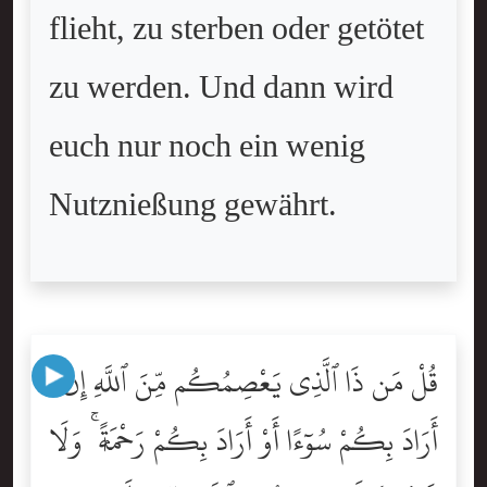
flieht, zu sterben oder getötet
zu werden. Und dann wird
euch nur noch ein wenig
Nutznießung gewährt.
قُلْ مَن ذَا ٱلَّذِى يَعْصِمُكُم مِّنَ ٱللَّهِ إِنْ
أَرَادَ بِكُمْ سُوٓءًا أَوْ أَرَادَ بِكُمْ رَحْمَةًۭ ۚ وَلَا