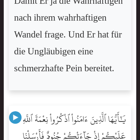
Damit Er ja die Wahrhaftigen
nach ihrem wahrhaftigen
Wandel frage. Und Er hat für
die Ungläubigen eine
schmerzhafte Pein bereitet.
يَٰٓأَيُّهَا ٱلَّذِينَ ءَامَنُواْ ٱذْكُرُواْ نِعْمَةَ ٱللَّهِ
عَلَيْكُمْ إِذْ جَآءَتْكُمْ جُنُودٌۭ فَأَرْسَلْنَا