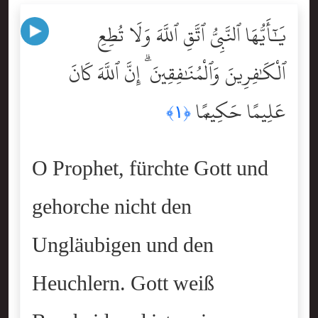
يَٰٓأَيُّهَا ٱلنَّبِىُّ ٱتَّقِ ٱللَّهَ وَلَا تُطِعِ
ٱلْكَٰفِرِينَ وَٱلْمُنَٰفِقِينَ ۗ إِنَّ ٱللَّهَ كَانَ
عَلِيمًا حَكِيمًۭا
﴿١﴾
O Prophet, fürchte Gott und
gehorche nicht den
Ungläubigen und den
Heuchlern. Gott weiß