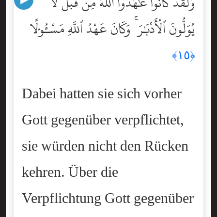
وَلَقَدْ كَانُواْ عَٰهَدُواْ ٱللَّهَ مِن قَبْلُ لَا
يُوَلُّونَ ٱلْأَدْبَٰرَ ۚ وَكَانَ عَهْدُ ٱللَّهِ مَسْـُٔولًۭا
﴿١٥﴾
Dabei hatten sie sich vorher
Gott gegenüber verpflichtet,
sie würden nicht den Rücken
kehren. Über die
Verpflichtung Gott gegenüber