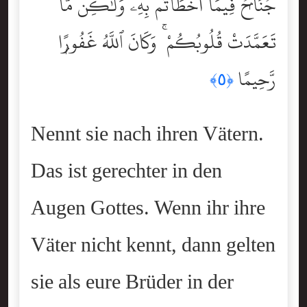
جُنَاحٌۭ فِيمَآ أَخْطَأْتُم بِهِۦ وَلَٰكِن مَّا
تَعَمَّدَتْ قُلُوبُكُمْ ۚ وَكَانَ ٱللَّهُ غَفُورًۭا
رَّحِيمًا
﴿٥﴾
Nennt sie nach ihren Vätern.
Das ist gerechter in den
Augen Gottes. Wenn ihr ihre
Väter nicht kennt, dann gelten
sie als eure Brüder in der