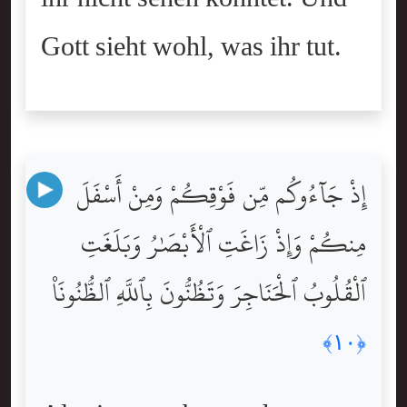
Gott sieht wohl, was ihr tut.
إِذْ جَآءُوكُم مِّن فَوْقِكُمْ وَمِنْ أَسْفَلَ
مِنكُمْ وَإِذْ زَاغَتِ ٱلْأَبْصَٰرُ وَبَلَغَتِ
ٱلْقُلُوبُ ٱلْحَنَاجِرَ وَتَظُنُّونَ بِٱللَّهِ ٱلظُّنُونَا۠
﴿١٠﴾