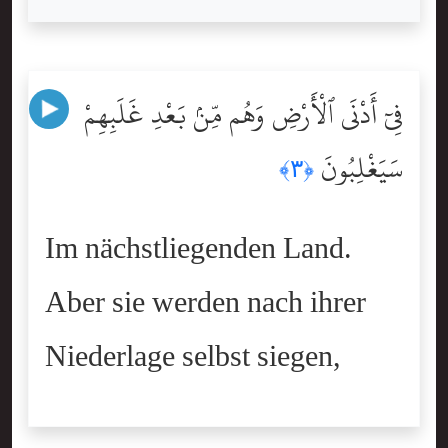
فِىٓ أَدْنَى ٱلْأَرْضِ وَهُم مِّنۢ بَعْدِ غَلَبِهِمْ
سَيَغْلِبُونَ
﴿٣﴾
Im nächstliegenden Land.
Aber sie werden nach ihrer
Niederlage selbst siegen,