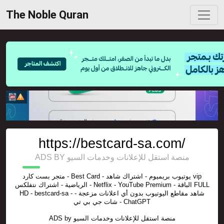
The Noble Quran
https://bestcard-sa.com/
ADS BY منصة استقل للإعلانات وخدمات السيو
متجر بست كارد - Best Card - يوتيوب بريميوم - اشتراك شاهد vip
الرياضية - اشتراك نتفلكس - Netflix - YouTube Premium - الباقة FULL
HD - bestcard-sa - شاهد مقاطع اليوتيوب بدون أي اعلانات مزعجة -
شات جي بي تي - ChatGPT
ADS by
منصة استقل للإعلانات وخدمات السيو