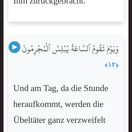
Ihm zurückgebracht.
وَيَوْمَ تَقُومُ ٱلسَّاعَةُ يُبْلِسُ ٱلْمُجْرِمُونَ
﴿١٢﴾
Und am Tag, da die Stunde
heraufkommt, werden die
Übeltäter ganz verzweifelt