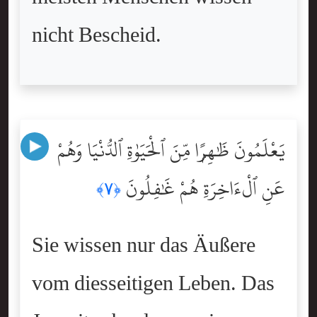
nicht Bescheid.
يَعْلَمُونَ ظَٰهِرًۭا مِّنَ ٱلْحَيَوٰةِ ٱلدُّنْيَا وَهُمْ
عَنِ ٱلْءَاخِرَةِ هُمْ غَٰفِلُونَ
﴿٧﴾
Sie wissen nur das Äußere
vom diesseitigen Leben. Das