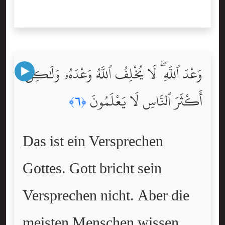
وَعْدَ ٱللَّهِ ۖ لَا يُخْلِفُ ٱللَّهُ وَعْدَهُۥ وَلَٰكِنَّ
أَكْثَرَ ٱلنَّاسِ لَا يَعْلَمُونَ
﴿٦﴾
Das ist ein Versprechen
Gottes. Gott bricht sein
Versprechen nicht. Aber die
meisten Menschen wissen