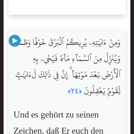
وَمِنْ ءَايَٰتِهِۦ يُرِيكُمُ ٱلْبَرْقَ خَوْفًۭا وَطَمَعًۭا
وَيُنَزِّلُ مِنَ ٱلسَّمَآءِ مَآءًۭ فَيُحْىِۦ بِهِ
ٱلْأَرْضَ بَعْدَ مَوْتِهَآ ۚ إِنَّ فِى ذَٰلِكَ لَءَايَٰتٍۢ
لِّقَوْمٍۢ يَعْقِلُونَ
﴿٢٤﴾
Und es gehört zu seinen
Zeichen, daß Er euch den