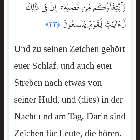
وَٱبْتِغَآؤُكُم مِّن فَضْلِهِۦٓ ۚ إِنَّ فِى ذَٰلِكَ
لَءَايَٰتٍۢ لِّقَوْمٍۢ يَسْمَعُونَ
﴿٢٣﴾
Und zu seinen Zeichen gehört
euer Schlaf, und auch euer
Streben nach etwas von
seiner Huld, und (dies) in der
Nacht und am Tag. Darin sind
Zeichen für Leute, die hören.