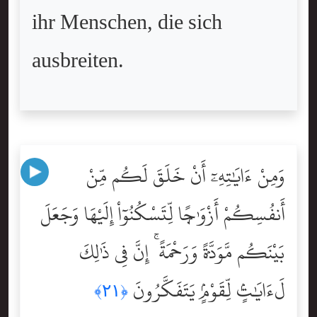
ihr Menschen, die sich
ausbreiten.
وَمِنْ ءَايَٰتِهِۦٓ أَنْ خَلَقَ لَكُم مِّنْ
أَنفُسِكُمْ أَزْوَٰجًۭا لِّتَسْكُنُوٓاْ إِلَيْهَا وَجَعَلَ
بَيْنَكُم مَّوَدَّةًۭ وَرَحْمَةً ۚ إِنَّ فِى ذَٰلِكَ
لَءَايَٰتٍۢ لِّقَوْمٍۢ يَتَفَكَّرُونَ
﴿٢١﴾