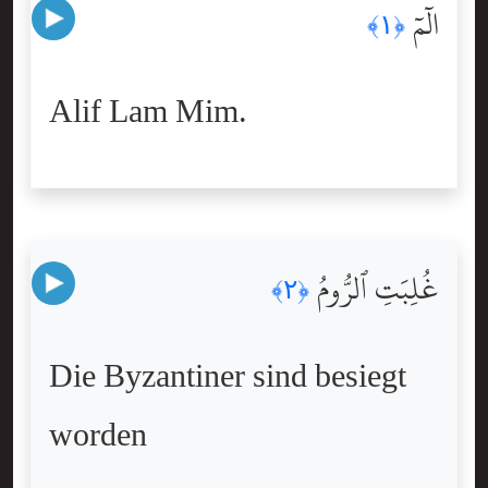
الٓمٓ
﴿١﴾
Alif Lam Mim.
غُلِبَتِ ٱلرُّومُ
﴿٢﴾
Die Byzantiner sind besiegt
worden