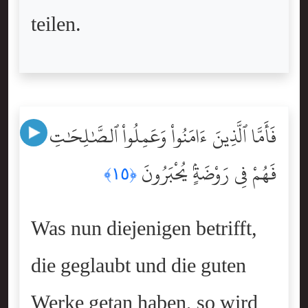
teilen.
فَأَمَّا ٱلَّذِينَ ءَامَنُواْ وَعَمِلُواْ ٱلصَّٰلِحَٰتِ
فَهُمْ فِى رَوْضَةٍۢ يُحْبَرُونَ
﴿١٥﴾
Was nun diejenigen betrifft,
die geglaubt und die guten
Werke getan haben, so wird