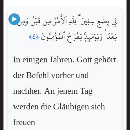
فِى بِضْعِ سِنِينَ ۗ لِلَّهِ ٱلْأَمْرُ مِن قَبْلُ وَمِنۢ
بَعْدُ ۚ وَيَوْمَئِذٍۢ يَفْرَحُ ٱلْمُؤْمِنُونَ
﴿٤﴾
In einigen Jahren. Gott gehört
der Befehl vorher und
nachher. An jenem Tag
werden die Gläubigen sich
freuen