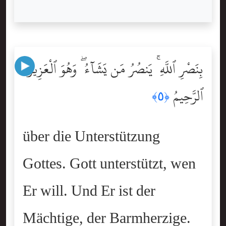
بِنَصْرِ ٱللَّهِ ۚ يَنصُرُ مَن يَشَآءُ ۖ وَهُوَ ٱلْعَزِيزُ
ٱلرَّحِيمُ
﴿٥﴾
über die Unterstützung
Gottes. Gott unterstützt, wen
Er will. Und Er ist der
Mächtige, der Barmherzige.