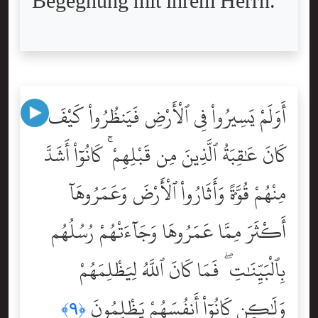
Begegnung mit ihrem Herrn.
أَوَلَمْ يَسِيرُواْ فِى ٱلْأَرْضِ فَيَنظُرُواْ كَيْفَ
كَانَ عَٰقِبَةُ ٱلَّذِينَ مِن قَبْلِهِمْ ۚ كَانُوٓاْ أَشَدَّ
مِنْهُمْ قُوَّةًۭ وَأَثَارُواْ ٱلْأَرْضَ وَعَمَرُوهَآ
أَكْثَرَ مِمَّا عَمَرُوهَا وَجَآءَتْهُمْ رُسُلُهُم
بِٱلْبَيِّنَٰتِ ۖ فَمَا كَانَ ٱللَّهُ لِيَظْلِمَهُمْ
وَلَٰكِن كَانُوٓاْ أَنفُسَهُمْ يَظْلِمُونَ
﴿٩﴾