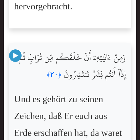
hervorgebracht.
وَمِنْ ءَايَٰتِهِۦٓ أَنْ خَلَقَكُم مِّن تُرَابٍۢ ثُمَّ
إِذَآ أَنتُم بَشَرٌۭ تَنتَشِرُونَ
﴿٢٠﴾
Und es gehört zu seinen
Zeichen, daß Er euch aus
Erde erschaffen hat, da waret