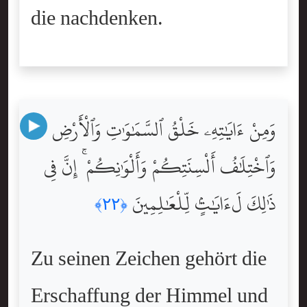
die nachdenken.
وَمِنْ ءَايَٰتِهِۦ خَلْقُ ٱلسَّمَٰوَٰتِ وَٱلْأَرْضِ
وَٱخْتِلَٰفُ أَلْسِنَتِكُمْ وَأَلْوَٰنِكُمْ ۚ إِنَّ فِى
ذَٰلِكَ لَءَايَٰتٍۢ لِّلْعَٰلِمِينَ
﴿٢٢﴾
Zu seinen Zeichen gehört die
Erschaffung der Himmel und