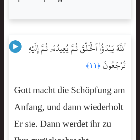
ٱللَّهُ يَبْدَؤُاْ ٱلْخَلْقَ ثُمَّ يُعِيدُهُۥ ثُمَّ إِلَيْهِ
تُرْجَعُونَ
﴿١١﴾
Gott macht die Schöpfung am
Anfang, und dann wiederholt
Er sie. Dann werdet ihr zu