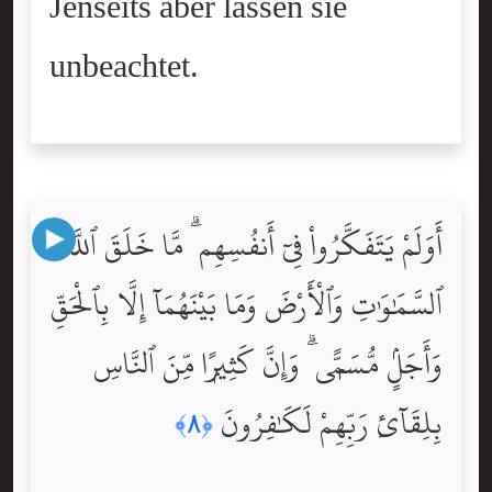
Jenseits aber lassen sie
unbeachtet.
أَوَلَمْ يَتَفَكَّرُواْ فِىٓ أَنفُسِهِم ۗ مَّا خَلَقَ ٱللَّهُ
ٱلسَّمَٰوَٰتِ وَٱلْأَرْضَ وَمَا بَيْنَهُمَآ إِلَّا بِٱلْحَقِّ
وَأَجَلٍۢ مُّسَمًّۭى ۗ وَإِنَّ كَثِيرًۭا مِّنَ ٱلنَّاسِ
بِلِقَآئِ رَبِّهِمْ لَكَٰفِرُونَ
﴿٨﴾