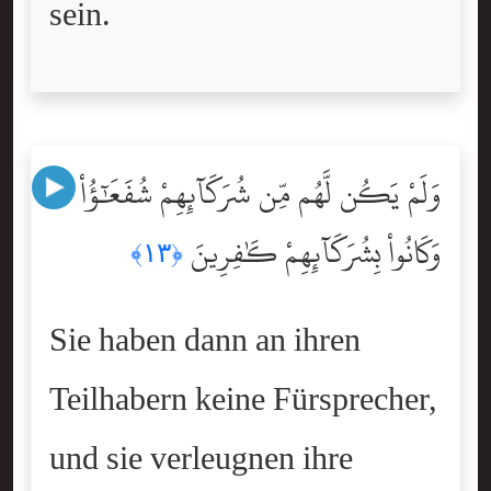
sein.
وَلَمْ يَكُن لَّهُم مِّن شُرَكَآئِهِمْ شُفَعَٰٓؤُاْ
وَكَانُواْ بِشُرَكَآئِهِمْ كَٰفِرِينَ
﴿١٣﴾
Sie haben dann an ihren
Teilhabern keine Fürsprecher,
und sie verleugnen ihre