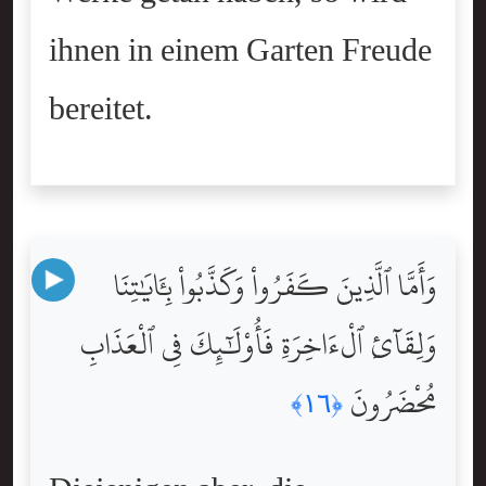
ihnen in einem Garten Freude
bereitet.
وَأَمَّا ٱلَّذِينَ كَفَرُواْ وَكَذَّبُواْ بِـَٔايَٰتِنَا
وَلِقَآئِ ٱلْءَاخِرَةِ فَأُوْلَٰٓئِكَ فِى ٱلْعَذَابِ
مُحْضَرُونَ
﴿١٦﴾