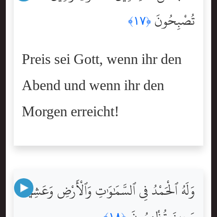
تُصْبِحُونَ
﴿١٧﴾
Preis sei Gott, wenn ihr den
Abend und wenn ihr den
Morgen erreicht!
وَلَهُ ٱلْحَمْدُ فِى ٱلسَّمَٰوَٰتِ وَٱلْأَرْضِ وَعَشِيًّۭا
وَحِينَ تُظْهِرُونَ
﴿١٨﴾