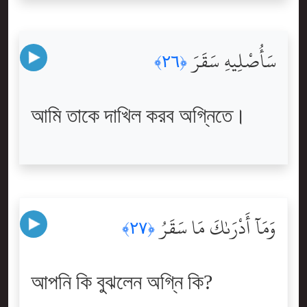
سَأُصْلِيهِ سَقَرَ
﴿٢٦﴾
আমি তাকে দাখিল করব অগ্নিতে।
وَمَآ أَدْرَىٰكَ مَا سَقَرُ
﴿٢٧﴾
আপনি কি বুঝলেন অগ্নি কি?