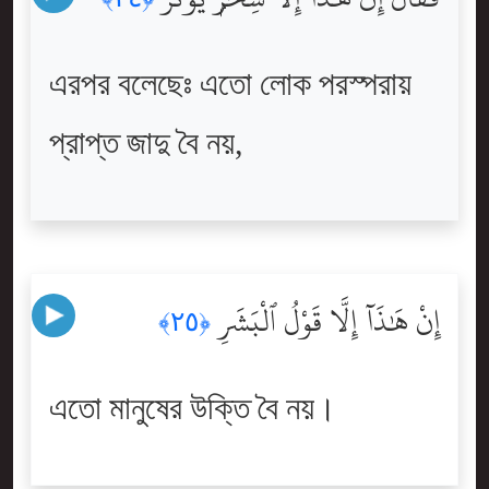
এরপর বলেছেঃ এতো লোক পরস্পরায়
প্রাপ্ত জাদু বৈ নয়,
إِنْ هَٰذَآ إِلَّا قَوْلُ ٱلْبَشَرِ
﴿٢٥﴾
এতো মানুষের উক্তি বৈ নয়।