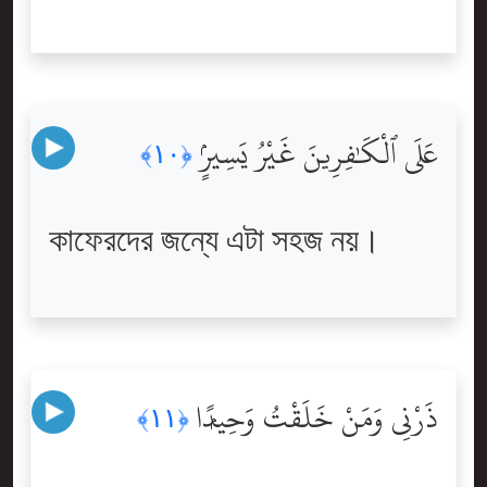
عَلَى ٱلْكَٰفِرِينَ غَيْرُ يَسِيرٍۢ
﴿١٠﴾
কাফেরদের জন্যে এটা সহজ নয়।
ذَرْنِى وَمَنْ خَلَقْتُ وَحِيدًۭا
﴿١١﴾