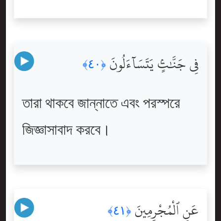
فِى جَنَّٰتٍۢ يَتَسَآءَلُونَ
﴿٤٠﴾
তারা থাকবে জান্নাতে এবং পরস্পরে
জিজ্ঞাসাবাদ করবে।
عَنِ ٱلْمُجْرِمِينَ
﴿٤١﴾