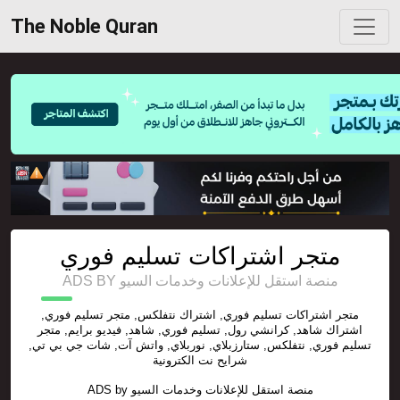
The Noble Quran
متجر اشتراكات تسليم فوري
ADS BY منصة استقل للإعلانات وخدمات السيو
متجر اشتراكات تسليم فوري, اشتراك نتفلكس, متجر تسليم فوري,
اشتراك شاهد, كرانشي رول, تسليم فوري, شاهد, فيديو برايم, متجر
تسليم فوري, نتفلكس, ستارزبلاي, نوربلاي, واتش آت, شات جي بي تي,
شرايح نت الكترونية
ADS by
منصة استقل للإعلانات وخدمات السيو