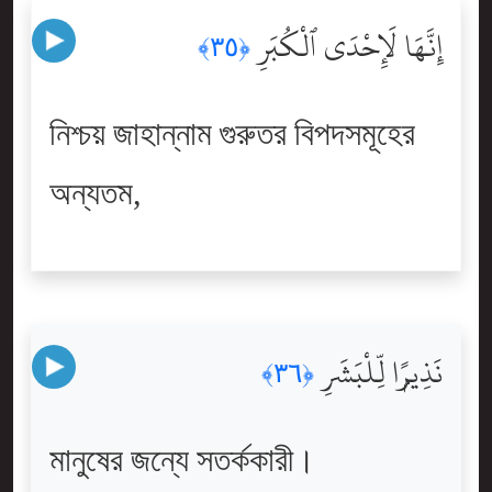
إِنَّهَا لَإِحْدَى ٱلْكُبَرِ
﴿٣٥﴾
নিশ্চয় জাহান্নাম গুরুতর বিপদসমূহের
অন্যতম,
نَذِيرًۭا لِّلْبَشَرِ
﴿٣٦﴾
মানুষের জন্যে সতর্ককারী।