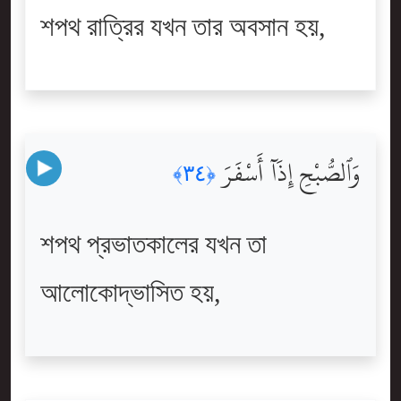
শপথ রাত্রির যখন তার অবসান হয়,
وَٱلصُّبْحِ إِذَآ أَسْفَرَ
﴿٣٤﴾
শপথ প্রভাতকালের যখন তা
আলোকোদ্ভাসিত হয়,