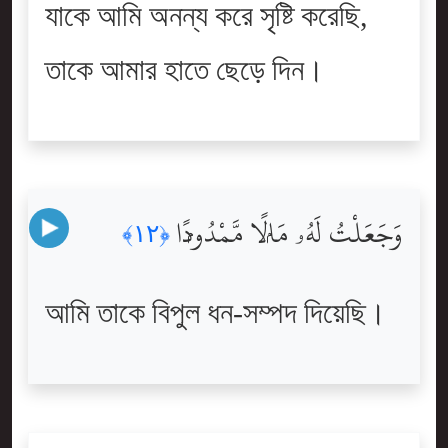
যাকে আমি অনন্য করে সৃষ্টি করেছি,
তাকে আমার হাতে ছেড়ে দিন।
وَجَعَلْتُ لَهُۥ مَالًۭا مَّمْدُودًۭا
﴿١٢﴾
আমি তাকে বিপুল ধন-সম্পদ দিয়েছি।