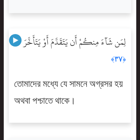
لِمَن شَآءَ مِنكُمْ أَن يَتَقَدَّمَ أَوْ يَتَأَخَّرَ
﴿٣٧﴾
তোমাদের মধ্যে যে সামনে অগ্রসর হয়
অথবা পশ্চাতে থাকে।