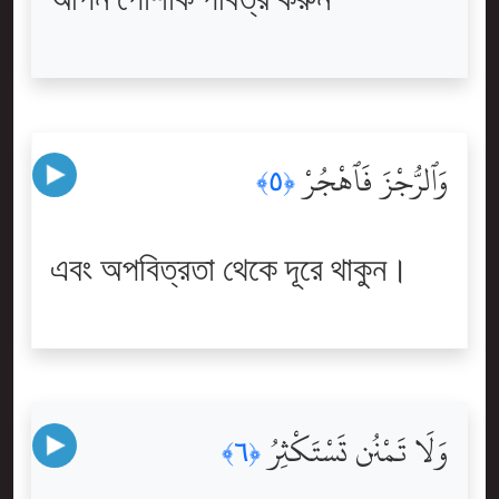
আপন পোশাক পবিত্র করুন
وَٱلرُّجْزَ فَٱهْجُرْ
﴿٥﴾
এবং অপবিত্রতা থেকে দূরে থাকুন।
وَلَا تَمْنُن تَسْتَكْثِرُ
﴿٦﴾