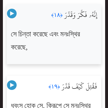
إِنَّهُۥ فَكَّرَ وَقَدَّرَ
﴿١٨﴾
সে চিন্তা করেছে এবং মনঃস্থির
করেছে,
فَقُتِلَ كَيْفَ قَدَّرَ
﴿١٩﴾
ধ্বংস হোক সে, কিরূপে সে মনঃস্থির