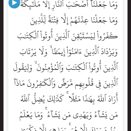
وَمَا جَعَلْنَآ أَصْحَٰبَ ٱلنَّارِ إِلَّا مَلَٰٓئِكَةًۭ ۙ
وَمَا جَعَلْنَا عِدَّتَهُمْ إِلَّا فِتْنَةًۭ لِّلَّذِينَ
كَفَرُواْ لِيَسْتَيْقِنَ ٱلَّذِينَ أُوتُواْ ٱلْكِتَٰبَ
وَيَزْدَادَ ٱلَّذِينَ ءَامَنُوٓاْ إِيمَٰنًۭا ۙ وَلَا يَرْتَابَ
ٱلَّذِينَ أُوتُواْ ٱلْكِتَٰبَ وَٱلْمُؤْمِنُونَ ۙ وَلِيَقُولَ
ٱلَّذِينَ فِى قُلُوبِهِم مَّرَضٌۭ وَٱلْكَٰفِرُونَ مَاذَآ
أَرَادَ ٱللَّهُ بِهَٰذَا مَثَلًۭا ۚ كَذَٰلِكَ يُضِلُّ ٱللَّهُ
مَن يَشَآءُ وَيَهْدِى مَن يَشَآءُ ۚ وَمَا يَعْلَمُ
جُنُودَ رَبِّكَ إِلَّا هُوَ ۚ وَمَا هِىَ إِلَّا ذِكْرَىٰ