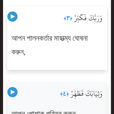
وَرَبَّكَ فَكَبِّرْ
﴿٣﴾
আপন পালনকর্তার মাহাত্ম্য ঘোষনা
করুন,
وَثِيَابَكَ فَطَهِّرْ
﴿٤﴾