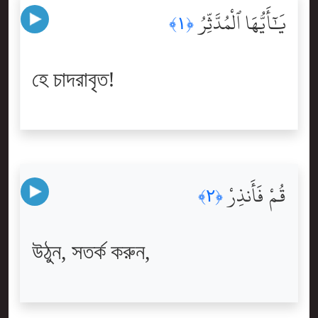
يَٰٓأَيُّهَا ٱلْمُدَّثِّرُ
﴿١﴾
হে চাদরাবৃত!
قُمْ فَأَنذِرْ
﴿٢﴾
উঠুন, সতর্ক করুন,