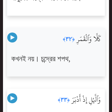
كَلَّا وَٱلْقَمَرِ
﴿٣٢﴾
কখনই নয়। চন্দ্রের শপথ,
وَٱلَّيْلِ إِذْ أَدْبَرَ
﴿٣٣﴾