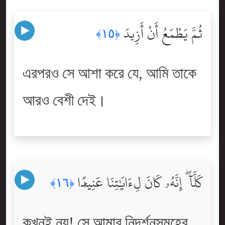
ثُمَّ يَطْمَعُ أَنْ أَزِيدَ
﴿١٥﴾
এরপরও সে আশা করে যে, আমি তাকে
আরও বেশী দেই।
كَلَّآ ۖ إِنَّهُۥ كَانَ لِءَايَٰتِنَا عَنِيدًۭا
﴿١٦﴾
কখনই নয়! সে আমার নিদর্শনসমূহের