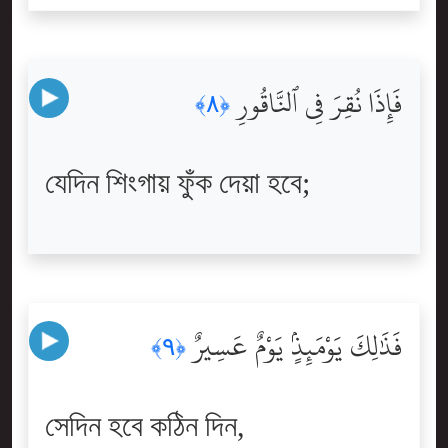
فَإِذَا نُقِرَ فِى ٱلنَّاقُورِ
﴿٨﴾
যেদিন শিংগায় ফুঁক দেয়া হবে;
فَذَٰلِكَ يَوْمَئِذٍۢ يَوْمٌ عَسِيرٌ
﴿٩﴾
সেদিন হবে কঠিন দিন,