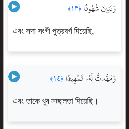
وَبَنِينَ شُهُودًۭا
﴿١٣﴾
এবং সদা সংগী পুত্রবর্গ দিয়েছি,
وَمَهَّدتُّ لَهُۥ تَمْهِيدًۭا
﴿١٤﴾
এবং তাকে খুব সচ্ছলতা দিয়েছি।