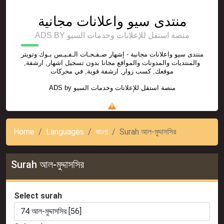
منتدى سيو واعلانات مجانية
ADS BY منصة استقل للإعلانات وخدمات السيو
منتدى سيو واعلانات مجانية - إشهار صـفـحـات الـفـيـس بـوك وتويتر
والمنتديات والمدونات والمواقع مجانا بدون تسجيل اشهار, ارشفة,
موقعك, كسب زوار, ارشفة قوية, في محركات
ADS by
منصة استقل للإعلانات وخدمات السيو
Home
Languages
বাংলা
Surah আল-মুদ্দাসসির
Surah আল-মুদ্দাসসির
Select surah