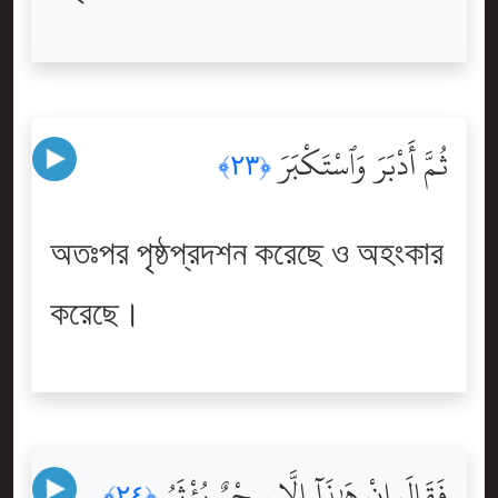
ثُمَّ أَدْبَرَ وَٱسْتَكْبَرَ
﴿٢٣﴾
অতঃপর পৃষ্ঠপ্রদশন করেছে ও অহংকার
করেছে।
فَقَالَ إِنْ هَٰذَآ إِلَّا سِحْرٌۭ يُؤْثَرُ
﴿٢٤﴾