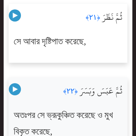
ثُمَّ نَظَرَ
﴿٢١﴾
সে আবার দৃষ্টিপাত করেছে,
ثُمَّ عَبَسَ وَبَسَرَ
﴿٢٢﴾
অতঃপর সে ভ্রূকুঞ্চিত করেছে ও মুখ
বিকৃত করেছে,