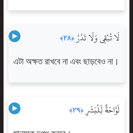
لَا تُبْقِى وَلَا تَذَرُ
﴿٢٨﴾
এটা অক্ষত রাখবে না এবং ছাড়বেও না।
لَوَّاحَةٌۭ لِّلْبَشَرِ
﴿٢٩﴾