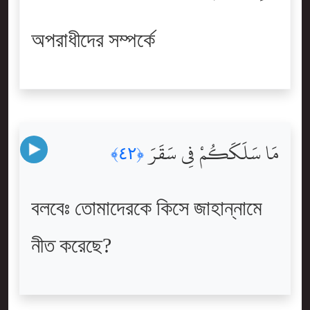
অপরাধীদের সম্পর্কে
مَا سَلَكَكُمْ فِى سَقَرَ
﴿٤٢﴾
বলবেঃ তোমাদেরকে কিসে জাহান্নামে
নীত করেছে?