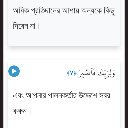
অধিক প্রতিদানের আশায় অন্যকে কিছু
দিবেন না।
وَلِرَبِّكَ فَٱصْبِرْ
﴿٧﴾
এবং আপনার পালনকর্তার উদ্দেশে সবর
করুন।