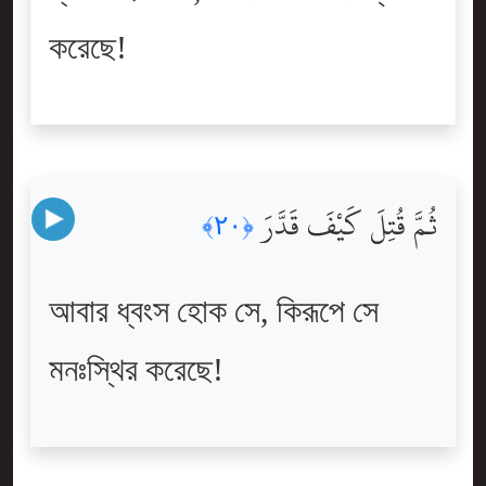
করেছে!
ثُمَّ قُتِلَ كَيْفَ قَدَّرَ
﴿٢٠﴾
আবার ধ্বংস হোক সে, কিরূপে সে
মনঃস্থির করেছে!