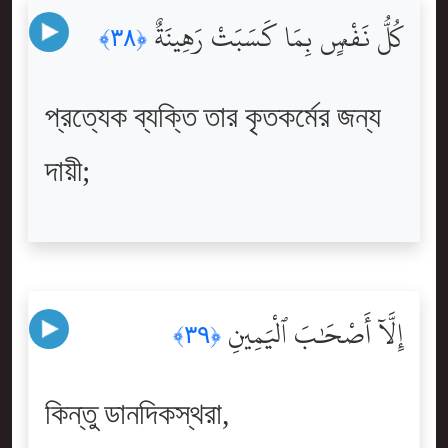
كُلُّ نَفْسٍۭ بِمَا كَسَبَتْ رَهِينَةٌ
﴿٣٨﴾
প্রত্যেক ব্যক্তি তার কৃতকর্মের জন্য
দায়ী;
إِلَّآ أَصْحَٰبَ ٱلْيَمِينِ
﴿٣٩﴾
কিন্তু ডানদিকস্থরা,