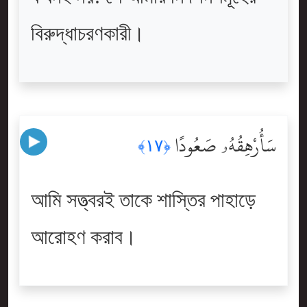
বিরুদ্ধাচরণকারী।
سَأُرْهِقُهُۥ صَعُودًا
﴿١٧﴾
আমি সত্ত্বরই তাকে শাস্তির পাহাড়ে
আরোহণ করাব।