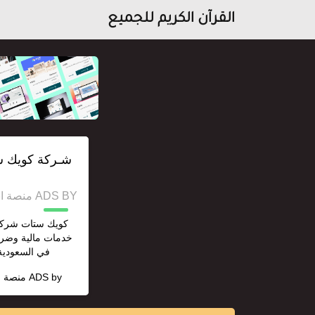
القرآن الكريم للجميع
شـركة كويك س
ADS BY منصة استقل للإعلانات وخدمات السيو
كويك ستات شركة 
خدمات مالية وضري
في السعودية 
ADS by
منصة ا