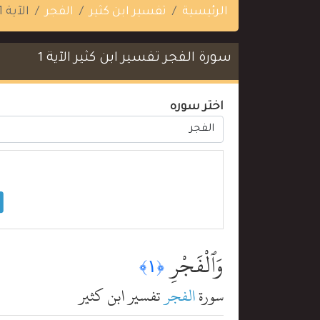
الرئيسية
تفسير ابن كثير
الفجر
الآية 1
سورة الفجر تفسير ابن كثير الآية 1
اختر سوره
وَٱلْفَجْرِ
﴿١﴾
سورة
الفجر
تفسير ابن كثير