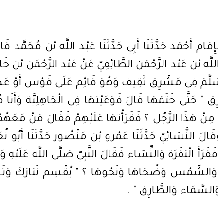
ام أَحْمَد حَدَّثَنَا أَبِي حَدَّثَنَا عَبْد اللَّه بْن مُحَمَّد قَالَ
َّه بْن عَبْد الرَّحْمَن الطَّائِفِيّ عَنْ عَبْد الرَّحْمَن بْن خَالِد ب
 وَسَلَّمَ فِي مَشْرِق ثَقِيف وَهُوَ قَائِم عَلَى قَوْس أَوْ عَصً
حَتَّى خَتَمَهَا قَالَ فَوَعَيْتهَا فِي الْجَاهِلِيَّة وَأَنَا م
نْ هَذَا الرَّجُل ؟ فَقَرَأْتهَا عَلَيْهِمْ فَقَالَ مَنْ مَعَهُمْ 
. وَقَالَ النَّسَائِيّ حَدَّثَنَا عَمْرو بْن مَنْصُور حَدَّثَنَا أَب
َأَ الْبَقَرَة وَالنِّسَاء فَقَالَ النَّبِيّ صَلَّى اللَّه عَلَيْهِ وَ
ِق وَالشَّمْس وَضُحَاهَا وَنَحْوهَا ؟ " يُقْسِم تَبَارَكَ وَتَع
" وَالسَّمَاء وَالطَّارِق " .