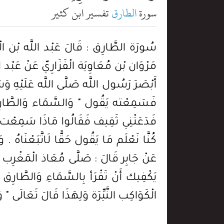
سورة
الطارق
تفسير ابن كثير
سُورَة الطَّارِق : قَالَ عَبْد اللَّه بْن الْإِمَ
مَرْوَان بْن مُعَاوِيَة الْفَزَارِيّ عَنْ عَبْد الل
أَبْصَرَ رَسُول اللَّه صَلَّى اللَّه عَلَيْهِ
فَسَمِعْته يَقُول " وَالسَّمَاء وَالطَّارِق " 
فَدَعَتْنِي ثَقِيف فَقَالُوا مَاذَا سَمِعْت مِ
كُنَّا نَعْلَم مَا يَقُول حَقًّا لَاتَّبَعْنَاهُ 
عَنْ جَابِر قَالَ : صَلَّى مُعَاذ الْمَغْرِب فَقَر
يَكْفِيك أَنْ تَقْرَأ بِالسَّمَاءِ وَالطَّار
الْكَوَاكِب النَّيِّرَة وَلِهَذَا قَالَ تَعَالَى 