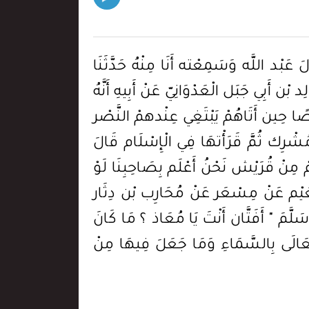
 عَبْد اللَّه وَسَمِعْته أَنَا مِنْهُ حَدَّثَنَا
ْن أَبِي جَبَل الْعَدْوَانِيّ عَنْ أَبِيهِ أَنَّهُ
ا حِين أَتَاهُمْ يَبْتَغِي عِنْدهمْ النَّصْر
ُشْرِك ثُمَّ قَرَأْتهَا فِي الْإِسْلَام قَالَ
مِنْ قُرَيْش نَحْنُ أَعْلَم بِصَاحِبِنَا لَوْ
ُو نُعَيْم عَنْ مِسْعَر عَنْ مُحَارِب بْن دِثَار
سَلَّمَ " أَفَتَّان أَنْتَ يَا مُعَاذ ؟ مَا كَانَ
َالَى بِالسَّمَاءِ وَمَا جَعَلَ فِيهَا مِنْ