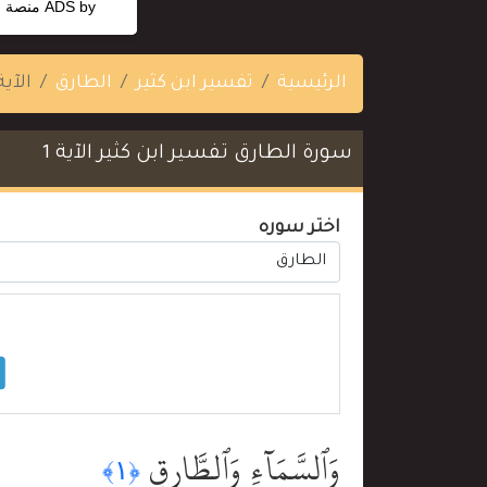
ADS by
منصة ا
الرئيسية
تفسير ابن كثير
الطارق
الآية 
سورة الطارق تفسير ابن كثير الآية 1
اختر سوره
وَٱلسَّمَآءِ وَٱلطَّارِقِ
﴿١﴾