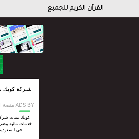
القرآن الكريم للجميع
شـركة كويك س
ADS BY منصة استقل للإعلانات وخدمات السيو
كويك ستات شركة 
خدمات مالية وضري
في السعودية 