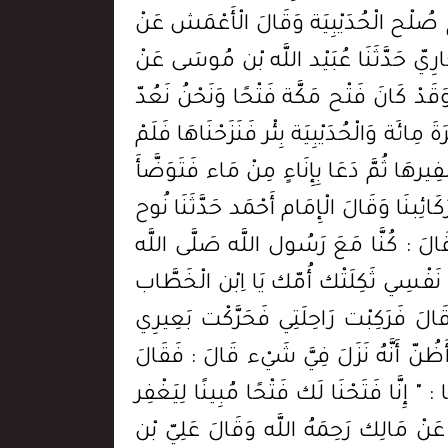
تْح صُلْح الْحُدَيْبِيَة وَقَالَ الْأَعْمَش عَنْ
ُخَارِيّ حَدَّثَنَا عُبَيْد اللَّه بْن مُوسَى عَنْ
َقَدْ كَانَ فَتْح مَكَّة فَتْحًا وَنَحْنُ نَعُدّ
مِائَة وَالْحُدَيْبِيَة بِئْر فَنَزَحْنَاهَا فَلَمْ
رهَا ثُمَّ دَعَا بِإِنَاءٍ مِنْ مَاء فَتَوَضَّأَ
كَائِبنَا وَقَالَ الْإِمَام أَحْمَد حَدَّثَنَا نُوح
َالَ : كُنَّا مَعَ رَسُول اللَّه صَلَّى اللَّه
 نَفْسِي ثَكِلَتْك أُمّك يَا اِبْن الْخَطَّاب
َالَ فَرَكِبْت رَاحِلَتِي فَحَرَّكْت بَعِيرِي
َظُنّ أَنَّهُ نَزَلَ فِيَّ شَيْء قَالَ : فَقَالَ
 : " إِنَّا فَتَحْنَا لَك فَتْحًا مُبِينًا لِيَغْفِر
ق عَنْ مَالِك رَحِمَهُ اللَّه وَقَالَ عَلِيّ بْن