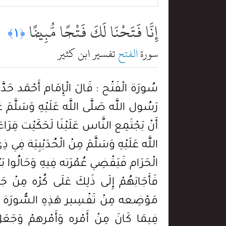
إِنَّا فَتَحْنَا لَكَ فَتْحًۭا مُّبِينًۭا
﴿١﴾
سورة
الفتح
تفسير ابن كثير
سُورَة الْفَتْح : قَالَ الْإِمَام أَحْمَد حَدَّ
رَسُول اللَّه صَلَّى اللَّه عَلَيْهِ وَسَلَّمَ ع
أَنْ يَجْتَمِع النَّاس عَلَيْنَا لَحَكَيْت قِرَا
اللَّه عَلَيْهِ وَسَلَّمَ مِنْ الْحُدَيْبِيَة 
الْحَرَام فَيَقْضِي عُمْرَته فِيهِ وَحَالُوا بَيْن
فَأَجَابَهُمْ إِلَى ذَلِكَ عَلَى كُرْه مِنْ 
مَوْضِعه مِنْ تَفْسِير هَذِهِ السُّورَة إِنْ شَ
فِيمَا كَانَ مِنْ أَمْره وَأَمْرهمْ وَجَعَلَ ذ