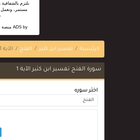
نلتزم بالشفافية 
مستمر، ونعمل ب
5035).
ADS by
منصة ا
الرئيسية
تفسير ابن كثير
الفتح
الآية 1
سورة الفتح تفسير ابن كثير الآية 1
اختر سوره