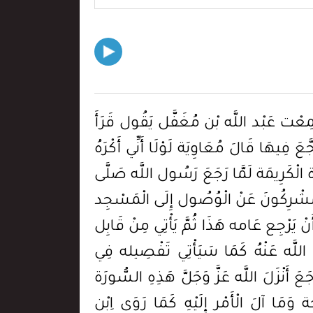
َمِعْت عَبْد اللَّه بْن مُغَفَّل يَقُول قَرَأَ
فِيهَا قَالَ مُعَاوِيَة لَوْلَا أَنِّي أَكْرَهُ
 الْكَرِيمَة لَمَّا رَجَعَ رَسُول اللَّه صَلَّى
لْمُشْرِكُونَ عَنْ الْوُصُول إِلَى الْمَسْجِد
َنْ يَرْجِع عَامه هَذَا ثُمَّ يَأْتِي مِنْ قَابِل
اللَّه عَنْهُ كَمَا سَيَأْتِي تَفْصِيله فِي
أَنْزَلَ اللَّه عَزَّ وَجَلَّ هَذِهِ السُّورَة
وَمَا آلَ الْأَمْر إِلَيْهِ كَمَا رَوَى اِبْن