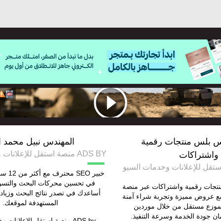
 بلس منتجات رقمية
المهندس نبيل محمد ا
ADS BY منصة استقل للإعلانات وخدمات السيو
واشتراكات
خبير EO
في تحسين محركات البحث والتسو
تجات رقمية واشتراكات عبر منصة
أساعدك في تصدر نتائج البحث وزيادة
مع عروض مميزة وتجربة شراء آمنة
المستهدفة لموقعك.
موزع مستقل من خلال موردين
ن جودة الخدمة وسرعة التنفيذ.
ADS by
منصة استقل للإعلانات و