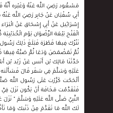
مَسْعُود رَضِيَ اللَّه عَنْهُ وَغَيْره أَنَّهُ قَ
أَبِي سُفْيَان عَنْ جَابِر رَضِيَ اللَّه عَنْهُ قَا
إِسْرَائِيل عَنْ أَبِي إِسْحَاق عَنْ الْبَرَاء رَ
الْفَتْح بَيْعَة الرِّضْوَان يَوْم الْحُدَيْبِيَة كُ
نَتْرُك فِيهَا قَطْرَة فَبَلَغَ ذَلِكَ رَسُول الل
ثُمَّ تَمَضْمَضَ وَدَعَا ثُمَّ صَبَّهُ فِيهَا فَتَرَ
حَدَّثَنَا مَالِك بْن أَنَس عَنْ زَيْد بْن أَسْ
عَلَيْهِ وَسَلَّمَ فِي سَفَر قَالَ فَسَأَلْته 
أَلْحَحْت كَرَّرْت عَلَى رَسُول اللَّه صَلَّى 
فَتَقَدَّمْت مَخَافَة أَنْ يَكُون نَزَلَ فِيَّ شَ
النَّبِيّ صَلَّى اللَّه عَلَيْهِ وَسَلَّمَ " نَزَلَ ع
لَك اللَّه مَا تَقَدَّمَ مِنْ ذَنْبك وَمَا تَأَخّ