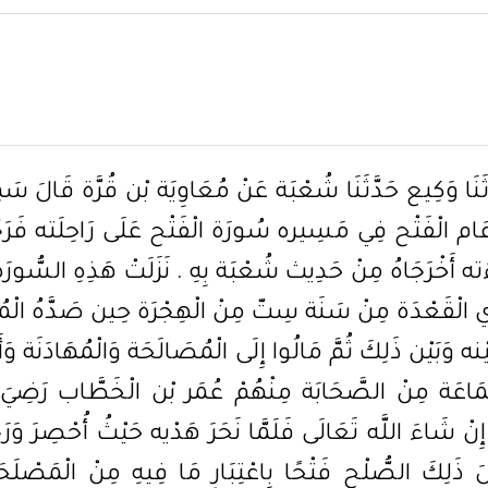
ثَنَا وَكِيع حَدَّثَنَا شُعْبَة عَنْ مُعَاوِيَة بْن قُرَّة قَالَ س
َام الْفَتْح فِي مَسِيره سُورَة الْفَتْح عَلَى رَاحِلَته فَرَجَّعَ 
ءَته أَخْرَجَاهُ مِنْ حَدِيث شُعْبَة بِهِ . نَزَلَتْ هَذِهِ السُّورَة
فِي ذِي الْقَعْدَة مِنْ سَنَة سِتّ مِنْ الْهِجْرَة حِين صَدَّهُ ا
ه وَبَيْن ذَلِكَ ثُمَّ مَالُوا إِلَى الْمُصَالَحَة وَالْمُهَادَنَة وَأ
جَمَاعَة مِنْ الصَّحَابَة مِنْهُمْ عُمَر بْن الْخَطَّاب رَضِيَ 
اءَ اللَّه تَعَالَى فَلَمَّا نَحَرَ هَدْيه حَيْثُ أُحْصِرَ وَرَجَعَ 
َلِكَ الصُّلْح فَتْحًا بِاعْتِبَارِ مَا فِيهِ مِنْ الْمَصْلَحَة 