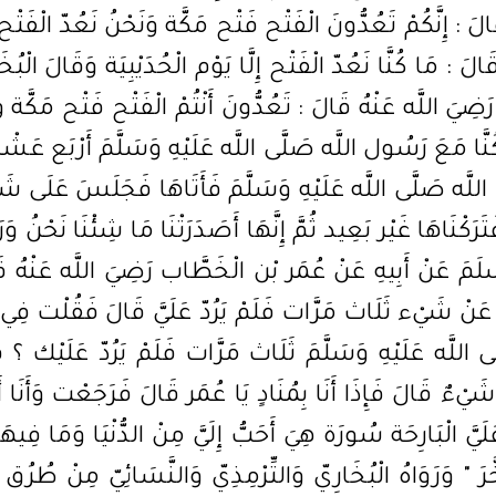
الَ : إِنَّكُمْ تَعُدُّونَ الْفَتْح فَتْح مَكَّة وَنَحْنُ نَعُدّ الْفَ
لَ : مَا كُنَّا نَعُدّ الْفَتْح إِلَّا يَوْم الْحُدَيْبِيَة وَقَالَ الْب
ضِيَ اللَّه عَنْهُ قَالَ : تَعُدُّونَ أَنْتُمْ الْفَتْح فَتْح مَكَّة و
نَّا مَعَ رَسُول اللَّه صَلَّى اللَّه عَلَيْهِ وَسَلَّمَ أَرْبَع عَشْرَةَ 
َّه صَلَّى اللَّه عَلَيْهِ وَسَلَّمَ فَأَتَاهَا فَجَلَسَ عَلَى شَفِي
كْنَاهَا غَيْر بَعِيد ثُمَّ إِنَّهَا أَصَدَرَتْنَا مَا شِئْنَا نَحْنُ وَرَ
لَمَ عَنْ أَبِيهِ عَنْ عُمَر بْن الْخَطَّاب رَضِيَ اللَّه عَنْهُ ق
عَنْ شَيْء ثَلَاث مَرَّات فَلَمْ يَرُدّ عَلَيَّ قَالَ فَقُلْت فِي
اللَّه عَلَيْهِ وَسَلَّمَ ثَلَاث مَرَّات فَلَمْ يَرُدّ عَلَيْك ؟ ق
يْءٌ قَالَ فَإِذَا أَنَا بِمُنَادٍ يَا عُمَر قَالَ فَرَجَعْت وَأَنَا أ
َلَيَّ الْبَارِحَة سُورَة هِيَ أَحَبُّ إِلَيَّ مِنْ الدُّنْيَا وَمَا فِيهَا
َرَ " وَرَوَاهُ الْبُخَارِيّ وَالتِّرْمِذِيّ وَالنَّسَائِيّ مِنْ طُرُ