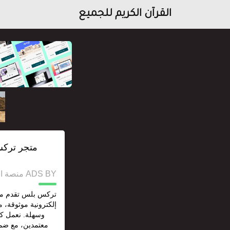
القرآن الكريم للجميع
متجر تركس
ADS BY منصة استقل للإعلانات وخدمات السيو
تركس بلس تقدم من
إلكترونية موثوقة، 
وسهلة. نعمل ك
معتمدين، مع ضما